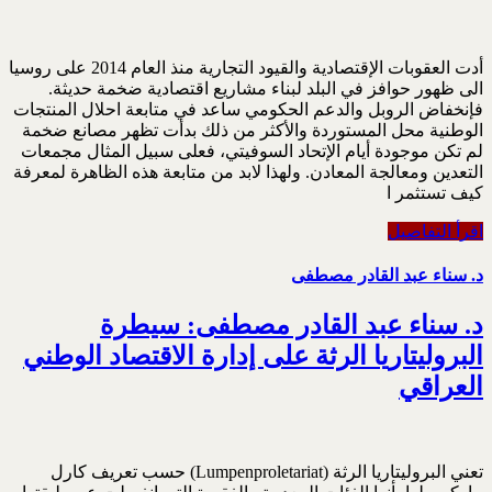
أدت العقوبات الإقتصادية والقيود التجارية منذ العام 2014 على روسيا
الى ظهور حوافز في البلد لبناء مشاريع اقتصادية ضخمة حديثة.
فإنخفاض الروبل والدعم الحكومي ساعد في متابعة احلال المنتجات
الوطنية محل المستوردة والأكثر من ذلك بدأت تظهر مصانع ضخمة
لم تكن موجودة أيام الإتحاد السوفيتي، فعلى سبيل المثال مجمعات
التعدين ومعالجة المعادن. ولهذا لابد من متابعة هذه الظاهرة لمعرفة
كيف تستثمر ا
اقرأ التفاصيل
د. سناء عبد القادر مصطفى
د. سناء عبد القادر مصطفى: سيطرة
البروليتاريا الرثة على إدارة الاقتصاد الوطني
العراقي
تعني البروليتاريا الرثة (Lumpenproletariat) حسب تعريف كارل