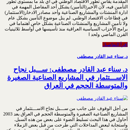
المقدمة يقاس تطور الاقتصاد الوطني في اي بلد ما بمستوى تطور
التأمين فيه، لأن الأخير(التأمين) يشكل أحد المفاصل المهمة في
ادارة المنشئات والمشاريع الصناعية وأحد مصادر الادخار(الاستثمار)
في قطاعات الاقتصاد الوطني. لم ينل موضوع التأمين بشكل عام
ولا تأمين المشاريع والمنشئات الصناعية بشكل خاص اهتماما في
برامج الأحزاب السياسية العراقية منذ تأسيسها في أواسط ثلاثينيات
القرن الماضي ولحد ا
اقرأ التفاصيل
د. سناء عبد القادر مصطفى
د. سناء عبد القادر مصطفى: ســـبل نجاح
الاســـتثمار في المشاريع الصناعية الصغيرة
والمتوسطة الحجم في العراق
من أجل الوقوف على جانب من ســـبل نجاح الاســـتثمار في
المشاريع الصناعية الصغيرة والمتوسطة الحجم في العراق بعد 2003
أحاول في هذا البحث تسليط الضوء على بعض من هذه السبل.
واستجابة لبعض المداخلات التي طرحت من قبل بعض الزملاء