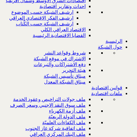
اقتصادات الشرق الاوسط وشمال افريقيا
احداث وتقارير اقتصادية
ارشيف الشبكة حسب الموضوع
ارشيف الفكر الاقتصادي العراقي
ارشيف الشبكة حسب الكُتاب
الاقتصاد العراقي الكلي
القضايا الاقتصادية الرئيسية
الرئيسية
حول الشبكة
شروط وقواعد النشر
الاشتراك في موقع الشبكة
دفع الاشتراكات والتبرعات
هيئة التحرير
ميثاق تأسيس الشبكة
ميثاق الشبكة المعدل
قوانين اقتصادية
ملفات اقتصادية
ملف جولات التراخيص وعقود الخدمة
ملف سوق النقد الاجنبي وسعر الصرف
ملف أزمة الكهرباء
ملف الدولة الريعيّة
ملف الكفاءات العلميّة
ملف اتفاقية شركة غاز الجنوب
ملف البنك المركزي العراقي