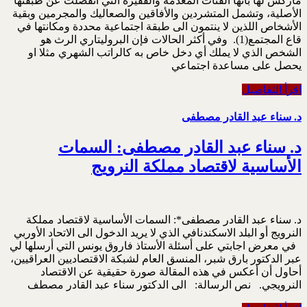
ماركس لها بأنها الفئات المعدمة والفقيرة التي انفصلت عن طبقتها
الأصلية، وتشمل المتشردين والأفاقين والصعاليك والمجرمين وبقية
الأشخاص اللذين لا ينتمون الى طبقة اجتماعية محددة ومكانتها في
قاع المجتمع(1). وفي أكثر الحالات فإن البروليتاري الرث هو
الشخص الذي لا يملك أي دخل خاص به كالراتب الشهري مثلا او
يحصل على مساعدة اجتماعي
اقرأ التفاصيل
د. سناء عبد القادر مصطفى
د. سناء عبد القادر مصطفى: السمات
الأساسية لاقتصاد مملكة النرويج
د. سناء عبد القادر مصطفى*: السمات الأساسية لاقتصاد مملكة
النرويج أو البلد الاسكندنافي الذي لا يريد الدخول الى الاتحاد الأوربي
في معرض اجابتي على أسئلة الأستاذ فاروق يونس التي أرسلها لي
عبر الدكتور بارق شبر، المنسق العام لشبكة الاقتصاديين العراقيين،
أحاول أن أعكس في هذه المقالة صورة حقيقية عن الاقتصاد
النرويجي. نص الرسالة: الى الدكتور سناء عبد القادر مصطف