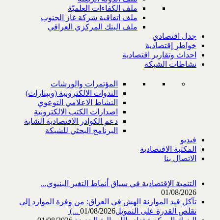
ملف الكفاءات العلميّة
ملف اتفاقية شركة غاز الجنوب
ملف البنك المركزي العراقي
جدل اقتصادي
خواطر إقتصادية
احداث وتقارير اقتصادية
نشاطات الشبكة
المؤتمرات والورشات
الندوات الالكترونية (وبينارات)
النشاط الاعلامي التوعوي
اصدارات الكتب الالكترونية
دعم الكوادر الاقتصادية الشابة
البرنامج البحثي للشبكة
فيديو
المكتبة الاقتصادية
الاتصال بنا
التنمية الإقتصادية في سياق أنماط التغير البنيوي...
01/08/2026
تآكل قيد الموازنة الهش في العراق: من وفرة الموارد إلى
تقلص القدرة على التمويل‎ (...
01/08/2026