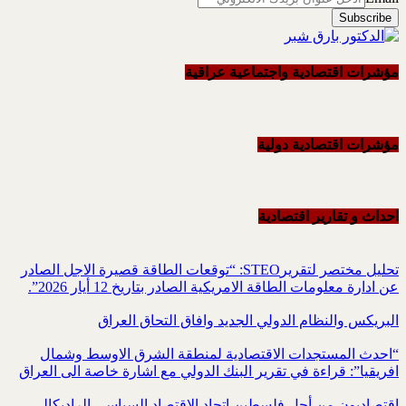
مؤشرات اقتصادية واجتماعية عراقية
مؤشرات اقتصادية دولية
احداث و تقاریر اقتصادیة
تحليل مختصر لتقريرSTEO‏: “توقعات الطاقة قصيرة الاجل الصادر
عن ادارة معلومات الطاقة الامريكية ‏الصادر بتاريخ 12 أيار 2026”.‏
البريكس والنظام الدولي الجديد وافاق التحاق العراق
“احدث المستجدات الاقتصادية لمنطقة الشرق الاوسط وشمال
افريقيا”: قراءة في تقرير البنك الدولي مع اشارة خاصة الى العراق
اقتصاديون من أجل فلسطين اتحاد الاقتصاد السياسي الراديكالي