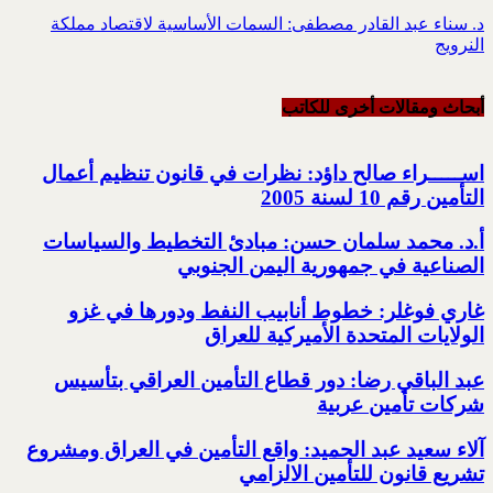
د. سناء عبد القادر مصطفى: السمات الأساسية لاقتصاد مملكة
النرويج
أبحاث ومقالات أخرى للکاتب
اســـــراء صالح داؤد: نظرات في قانون تنظيم أعمال
التأمين رقم 10 لسنة 2005
أ.د. محمد سلمان حسن: مبادئ التخطيط والسياسات
الصناعية في جمهورية اليمن الجنوبي
غاري فوغلر: خطوط أنابيب النفط ودورها في غزو
الولايات المتحدة الأميركية للعراق
عبد الباقي رضا: دور قطاع التأمين العراقي بتأسيس
شركات تأمين عربية
آلاء سعيد عبد الحميد: واقع التأمين في العراق ومشروع
تشريع قانون للتأمين الالزامي