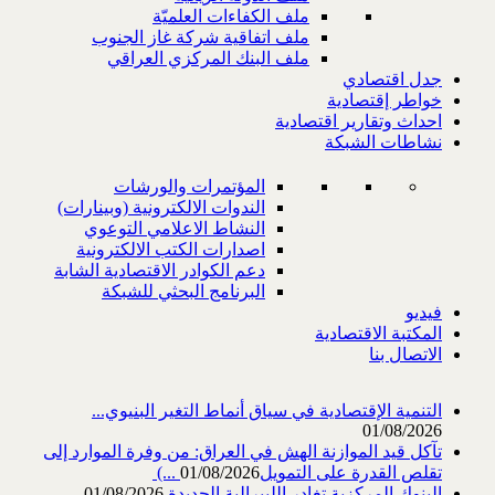
ملف الكفاءات العلميّة
ملف اتفاقية شركة غاز الجنوب
ملف البنك المركزي العراقي
جدل اقتصادي
خواطر إقتصادية
احداث وتقارير اقتصادية
نشاطات الشبكة
المؤتمرات والورشات
الندوات الالكترونية (وبينارات)
النشاط الاعلامي التوعوي
اصدارات الكتب الالكترونية
دعم الكوادر الاقتصادية الشابة
البرنامج البحثي للشبكة
فيديو
المكتبة الاقتصادية
الاتصال بنا
التنمية الإقتصادية في سياق أنماط التغير البنيوي...
01/08/2026
تآكل قيد الموازنة الهش في العراق: من وفرة الموارد إلى
تقلص القدرة على التمويل‎ (...
01/08/2026
البنوك المركزية تغادر الليبرالية الجديدة
01/08/2026