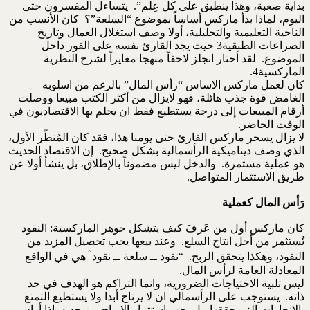
بداية صعبة، وهذا ينطبق على كل عِلم”. يتساءل المفسرون حتى
اليوم، لماذا بدأ ماركس أساساً بموضوع “السلعة”؟ كان الأنسب من
الناحية التعليمية والتحليلية، أولا وصف استغلال العمال وتاريخ
الصراعات الطبقية3 حيث يجد القارئ نفسه على الفور داخل
الموضوع. لقد أختار انجلز لاحقاً منهجا مغايراً لشرح النظرية
الماركسية4.
كان لعمل ماركس الاساس “رأس المال” بالرغم من اسلوبه
الغامض قوة جذب هائلة، فهو لايزال من أكثر الكتب مبيعا ووصلت
أرقام المبيعات إلى درجة يستطيع فقط ان يحلم بها الاقتصاديون في
الوقت الحاضر.
لا يزال يسحر ماركس القارئ حتى يومنا هذا، فقد كان المُنظّر الأول،
الذي وصف ديناميكية الرأسمالية بشكل صحيح. إن الاقتصاد الحديث
هو عملية مستمرة. والدخل ليس مضموناً بالإطلاق، بل ينشأ أولا عن
طريق الاستثمار المتواصل.
رَأس المال كعملية
كان ماركس أول من عَرفَ كيف يتشكل جوهر الماركسية: النقود
تُستثمر من أجل انتاج السلع. وعند بيعها يجب تحصيل المزيد من
”
النقود، وهكذا يتحقق الربح. “نقود ــ سلعة ــ نقود
هي في الواقع
المعادلة العامة لرأس المال.
ليس تلبية الاحتياجات الضرورية، وانما التراكم هو الهدف في حد
ذاته. يستوجب على الرأسمالي ان لا يرتاح أبدا ولا يستطيع التمتع
بالإنجازات التي حققها، بل يجب استثمار الارباح من جديد، إذا أراد