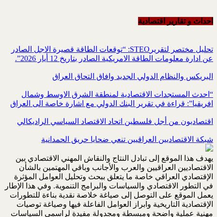
احداث و تقاریر اقتصادیة
تحليل مختصر لتقريرSTEO‏: “توقعات الطاقة قصيرة الاجل الصادر
عن ادارة معلومات الطاقة الامريكية ‏الصادر بتاريخ 12 أيار 2026”.‏
البريكس والنظام الدولي الجديد وافاق التحاق العراق
“احدث المستجدات الاقتصادية لمنطقة الشرق الاوسط وشمال
افريقيا”: قراءة في تقرير البنك الدولي مع اشارة خاصة الى العراق
اقتصاديون من أجل فلسطين اتحاد الاقتصاد السياسي الراديكالي
شبكة الاقتصاديين العراقيين تنعي ضحايا حريق الحمدانية
يهدف هذا الموقع إلى تبادل النتاج والنقاش المهني الاقتصادي بين
الاقتصاديين العراقيين والعرب والأجانب وباقي المهتمين بالشأن
الإقتصادي العراقي خاصة ما يتعلق ببحث وتحليل العوامل المؤثرة
في التطور الاقتصادي والسياسات والبرامج التنموية. وفي هذا الإطار
يعمل الموقع على التوصل إلى صياغة خلاصة نقدية بناءة للتطورات
الإقتصادية التاريخية وابراز العوامل الفاعلة فيها وصياغة توصيات
مهنية عملية واضحة ومبسطة ومجدولة مفيدة لراسمي السياسات