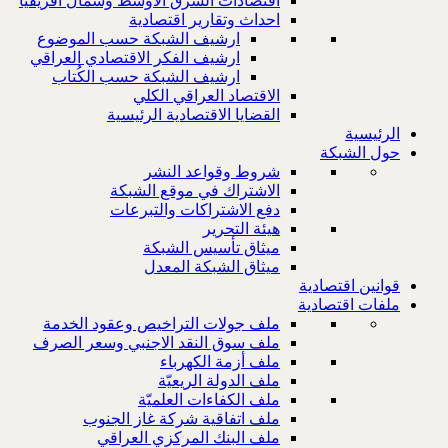
اقتصادات الشرق الاوسط وشمال افريقيا
احداث وتقارير اقتصادية
ارشيف الشبكة حسب الموضوع
ارشيف الفكر الاقتصادي العراقي
ارشيف الشبكة حسب الكُتاب
الاقتصاد العراقي الكلي
القضايا الاقتصادية الرئيسية
الرئيسية
حول الشبكة
شروط وقواعد النشر
الاشتراك في موقع الشبكة
دفع الاشتراكات والتبرعات
هيئة التحرير
ميثاق تأسيس الشبكة
ميثاق الشبكة المعدل
قوانين اقتصادية
ملفات اقتصادية
ملف جولات التراخيص وعقود الخدمة
ملف سوق النقد الاجنبي وسعر الصرف
ملف أزمة الكهرباء
ملف الدولة الريعيّة
ملف الكفاءات العلميّة
ملف اتفاقية شركة غاز الجنوب
ملف البنك المركزي العراقي