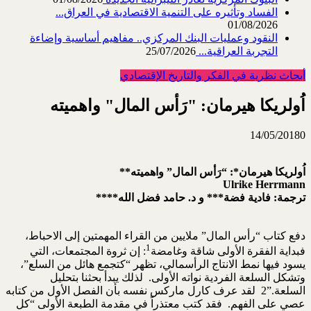
الفساد وتأثيره على التنمية الاقتصادية في العراق...
01/08/2026
النقود وعمليات البنك المركزي.. مفاهيم أساسية وإضاءة
التجربة العراقية...
25/07/2026
أبحاث نظرية في الفكر والتاريخ الإقتصادي
اُولريكا هيرمان: "رَأس المال" واهميته
14/05/2018
0
اُ
و
لريكا هيرمان*: “رَأس المال” واهميته**
Ulrike Herrmann
ترجمة: فادية فضة*** و د. حامد فضل الله****
دفع كتاب “رأس المال” ملايين من القراء المهمتين إلى الاحباط،
1
فبداية الفقرة الأولى شاقة وغامضة
: إن ثروة المجتمعات، التي
يسود فيها نمط الانتاج الرأسمالي، تظهر “كتجمع هائل من السلع”،
وتشكل السلعة الفردية نواته الأولى. لذلك يبدأ بحثنا بتحليل
السلعة.”2 لقد عرف كارل ماركس نفسه بأن الفصل الأول من كتابه
عصي على الفهم. فقد كتب معتذراً في مقدمة الطبعة الأولى “كل