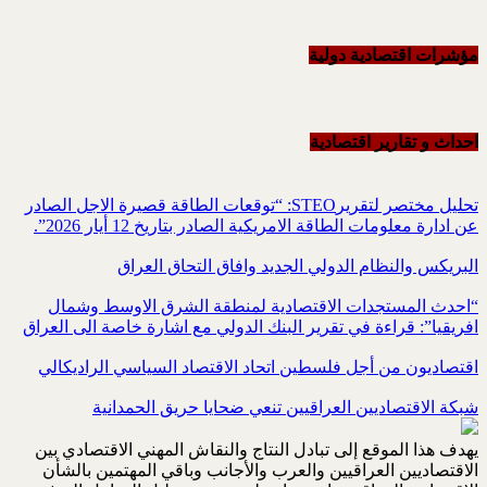
مؤشرات اقتصادية دولية
احداث و تقاریر اقتصادیة
تحليل مختصر لتقريرSTEO‏: “توقعات الطاقة قصيرة الاجل الصادر
عن ادارة معلومات الطاقة الامريكية ‏الصادر بتاريخ 12 أيار 2026”.‏
البريكس والنظام الدولي الجديد وافاق التحاق العراق
“احدث المستجدات الاقتصادية لمنطقة الشرق الاوسط وشمال
افريقيا”: قراءة في تقرير البنك الدولي مع اشارة خاصة الى العراق
اقتصاديون من أجل فلسطين اتحاد الاقتصاد السياسي الراديكالي
شبكة الاقتصاديين العراقيين تنعي ضحايا حريق الحمدانية
يهدف هذا الموقع إلى تبادل النتاج والنقاش المهني الاقتصادي بين
الاقتصاديين العراقيين والعرب والأجانب وباقي المهتمين بالشأن