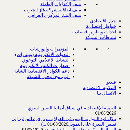
ملف الكفاءات العلميّة
ملف اتفاقية شركة غاز الجنوب
ملف البنك المركزي العراقي
جدل اقتصادي
خواطر إقتصادية
احداث وتقارير اقتصادية
نشاطات الشبكة
المؤتمرات والورشات
الندوات الالكترونية (وبينارات)
النشاط الاعلامي التوعوي
اصدارات الكتب الالكترونية
دعم الكوادر الاقتصادية الشابة
البرنامج البحثي للشبكة
فيديو
المكتبة الاقتصادية
الاتصال بنا
التنمية الإقتصادية في سياق أنماط التغير البنيوي...
01/08/2026
تآكل قيد الموازنة الهش في العراق: من وفرة الموارد إلى
تقلص القدرة على التمويل‎ (...
01/08/2026
البنوك المركزية تغادر الليبرالية الجديدة
01/08/2026