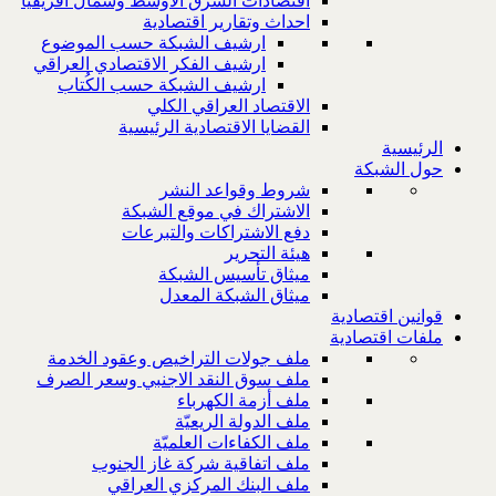
اقتصادات الشرق الاوسط وشمال افريقيا
احداث وتقارير اقتصادية
ارشيف الشبكة حسب الموضوع
ارشيف الفكر الاقتصادي العراقي
ارشيف الشبكة حسب الكُتاب
الاقتصاد العراقي الكلي
القضايا الاقتصادية الرئيسية
الرئيسية
حول الشبكة
شروط وقواعد النشر
الاشتراك في موقع الشبكة
دفع الاشتراكات والتبرعات
هيئة التحرير
ميثاق تأسيس الشبكة
ميثاق الشبكة المعدل
قوانين اقتصادية
ملفات اقتصادية
ملف جولات التراخيص وعقود الخدمة
ملف سوق النقد الاجنبي وسعر الصرف
ملف أزمة الكهرباء
ملف الدولة الريعيّة
ملف الكفاءات العلميّة
ملف اتفاقية شركة غاز الجنوب
ملف البنك المركزي العراقي