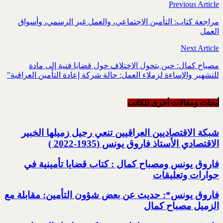
Previous Article
مراجعة كتاب: التأمين الاجتماعي، والعمل غير الرسمي، وأسواق
العمل
Next Article
مصباح كمال: حين يتحول الاختلاف حول قضايا فنية إلى مادة
للتشهير والإساءة لزملاء العمل: حالة شركة إعادة التأمين العراقية"
أبحاث ومقالات أخرى للکاتب
شبكة الاقتصاديين العراقيين تنعي رحيل زميلها الخبير
الاقتصادي الأستاذ فاروق يونس (1935-2022 )
فاروق يونس ومصباح كمال : كتاب قضايا تأمينية في
حوارات وتعليقات
فاروق يونس*: حديث عن بعض شؤون التأمين: مقابلة مع
الزميل مصباح كمال