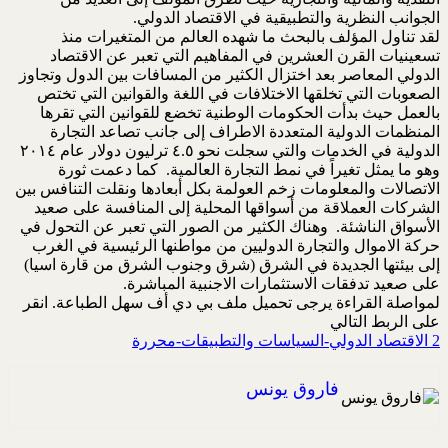
الجوانب النظرية والتطبيقية في الاقتصاد الدولي.
لقد تناول المؤلف بالبحث ما شهده العالم من المتغيرات منذ
تسعينيات القرن العشرين في المفاهيم التي تعبر عن الاقتصاد
الدولي المعاصر بعد اختزال الكثير من المسافات بين الدول وتجاوز
الصعوبات التي تخلقها الاختلافات في اللغة والقوانين التي تختص
بالعمل حيث بدأت الحكومات الوطنية تخضع للقوانين التي تقرها
المنظمات الدولية المتعددة الاطراف إلى جانب تصاعد التجارة
الدولية في الخدمات والتي سجلت نحو ٤.٥ ترليون دولار عام ٢٠١٤
وهو ما يمثل تغيراً في نمط التجارة العالمية. كما دعمت ثورة
الاتصالات والمعلومات زخم العولمة بكل أبعادها ونقلت التنافس بين
الشركات العملاقة من أسواقها المحلية إلى المنافسة على صعيد
الأسواق الناشئة. وهناك الكثير من الصور التي تعبر عن التحول في
حركة الاموال والتجارة الدوليين من مواطنها الرئيسية في الغرب
إلى بيئتها الجديدة في الشرق (شرق وجنوب الشرق من قارة اسيا)
على صعيد تدفقات الاستثمارات الاجنبية المباشرة.
لمواصلة القراءة يرجى تحميل ملف بي دي أف سهل الطباعة. انقر
على الربط التالي
2 الاقتصاد الدولي-السياسات والتطبيقات-محررة
فاروق يونس