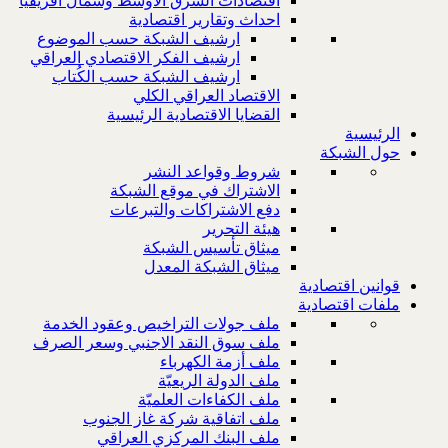
اقتصادات الشرق الاوسط وشمال افريقيا
احداث وتقارير اقتصادية
ارشيف الشبكة حسب الموضوع
ارشيف الفكر الاقتصادي العراقي
ارشيف الشبكة حسب الكُتاب
الاقتصاد العراقي الكلي
القضايا الاقتصادية الرئيسية
الرئيسية
حول الشبكة
شروط وقواعد النشر
الاشتراك في موقع الشبكة
دفع الاشتراكات والتبرعات
هيئة التحرير
ميثاق تأسيس الشبكة
ميثاق الشبكة المعدل
قوانين اقتصادية
ملفات اقتصادية
ملف جولات التراخيص وعقود الخدمة
ملف سوق النقد الاجنبي وسعر الصرف
ملف أزمة الكهرباء
ملف الدولة الريعيّة
ملف الكفاءات العلميّة
ملف اتفاقية شركة غاز الجنوب
ملف البنك المركزي العراقي