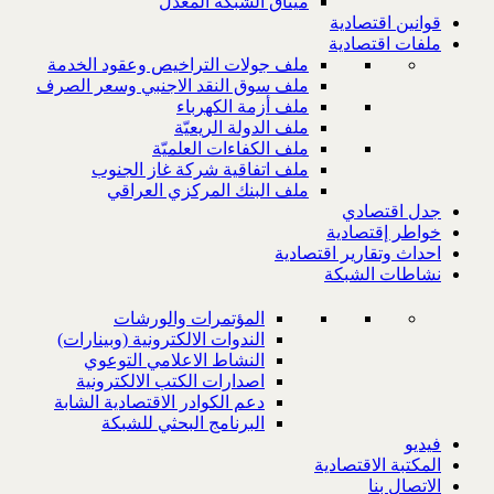
ميثاق الشبكة المعدل
قوانين اقتصادية
ملفات اقتصادية
ملف جولات التراخيص وعقود الخدمة
ملف سوق النقد الاجنبي وسعر الصرف
ملف أزمة الكهرباء
ملف الدولة الريعيّة
ملف الكفاءات العلميّة
ملف اتفاقية شركة غاز الجنوب
ملف البنك المركزي العراقي
جدل اقتصادي
خواطر إقتصادية
احداث وتقارير اقتصادية
نشاطات الشبكة
المؤتمرات والورشات
الندوات الالكترونية (وبينارات)
النشاط الاعلامي التوعوي
اصدارات الكتب الالكترونية
دعم الكوادر الاقتصادية الشابة
البرنامج البحثي للشبكة
فيديو
المكتبة الاقتصادية
الاتصال بنا