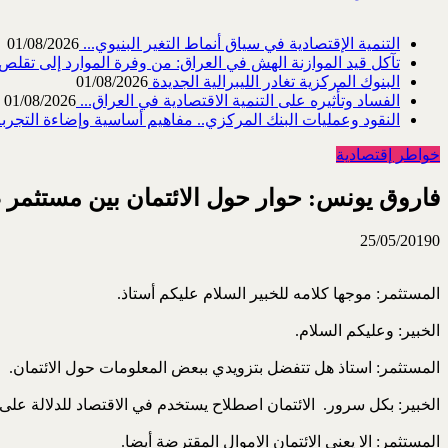
التنمية الإقتصادية في سياق أنماط التغير البنيوي...
01/08/2026
تآكل قيد الموازنة الهش في العراق: من وفرة الموارد إلى تقلص القد
البنوك المركزية تغادر الليبرالية الجديدة
01/08/2026
الفساد وتأثيره على التنمية الاقتصادية في العراق...
01/08/2026
النقود وعمليات البنك المركزي.. مفاهيم أساسية وإضاءة التجربة 
خواطر إقتصادية
فاروق يونس: حوار حول الائتمان بين مستثمر 
25/05/2019
0
المستثمر: موجها كلامه للخبير السلام عليكم أستاذ.
الخبير: وعليكم السلام.
المستثمر: استاذ هل تتفضل بتزويدي ببعض المعلومات حول الائتمان.
الخبير: بكل سرور. الائتمان اصطلاح يستخدم في الاقتصاد للدلالة عل
المستثمر: الا يعني الائتمان الاموال المقترضة أيضا.