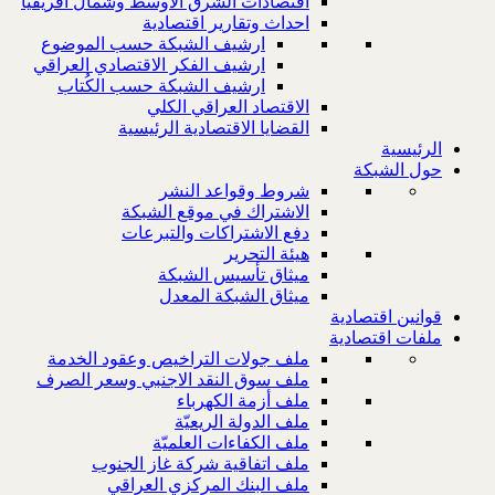
اقتصادات الشرق الاوسط وشمال افريقيا
احداث وتقارير اقتصادية
ارشيف الشبكة حسب الموضوع
ارشيف الفكر الاقتصادي العراقي
ارشيف الشبكة حسب الكُتاب
الاقتصاد العراقي الكلي
القضايا الاقتصادية الرئيسية
الرئيسية
حول الشبكة
شروط وقواعد النشر
الاشتراك في موقع الشبكة
دفع الاشتراكات والتبرعات
هيئة التحرير
ميثاق تأسيس الشبكة
ميثاق الشبكة المعدل
قوانين اقتصادية
ملفات اقتصادية
ملف جولات التراخيص وعقود الخدمة
ملف سوق النقد الاجنبي وسعر الصرف
ملف أزمة الكهرباء
ملف الدولة الريعيّة
ملف الكفاءات العلميّة
ملف اتفاقية شركة غاز الجنوب
ملف البنك المركزي العراقي