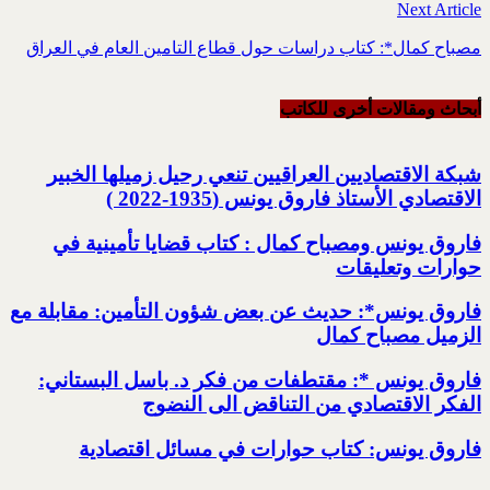
Next Article
مصباح كمال*: كتاب دراسات حول قطاع التامين العام في العراق
أبحاث ومقالات أخرى للکاتب
شبكة الاقتصاديين العراقيين تنعي رحيل زميلها الخبير
الاقتصادي الأستاذ فاروق يونس (1935-2022 )
فاروق يونس ومصباح كمال : كتاب قضايا تأمينية في
حوارات وتعليقات
فاروق يونس*: حديث عن بعض شؤون التأمين: مقابلة مع
الزميل مصباح كمال
فاروق يونس *: مقتطفات من فكر د. باسل البستاني:
الفكر الاقتصادي من التناقض الى النضوج
فاروق يونس: كتاب حوارات في مسائل اقتصادية