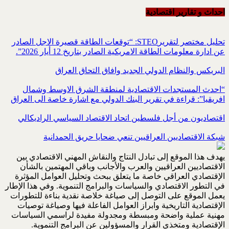
احداث و تقاریر اقتصادیة
تحليل مختصر لتقريرSTEO‏: “توقعات الطاقة قصيرة الاجل الصادر
عن ادارة معلومات الطاقة الامريكية ‏الصادر بتاريخ 12 أيار 2026”.‏
البريكس والنظام الدولي الجديد وافاق التحاق العراق
“احدث المستجدات الاقتصادية لمنطقة الشرق الاوسط وشمال
افريقيا”: قراءة في تقرير البنك الدولي مع اشارة خاصة الى العراق
اقتصاديون من أجل فلسطين اتحاد الاقتصاد السياسي الراديكالي
شبكة الاقتصاديين العراقيين تنعي ضحايا حريق الحمدانية
يهدف هذا الموقع إلى تبادل النتاج والنقاش المهني الاقتصادي بين
الاقتصاديين العراقيين والعرب والأجانب وباقي المهتمين بالشأن
الإقتصادي العراقي خاصة ما يتعلق ببحث وتحليل العوامل المؤثرة
في التطور الاقتصادي والسياسات والبرامج التنموية. وفي هذا الإطار
يعمل الموقع على التوصل إلى صياغة خلاصة نقدية بناءة للتطورات
الإقتصادية التاريخية وابراز العوامل الفاعلة فيها وصياغة توصيات
مهنية عملية واضحة ومبسطة ومجدولة مفيدة لراسمي السياسات
الإقتصادية ومتخذي القرار والمسؤولين عن البرامج التنموية.