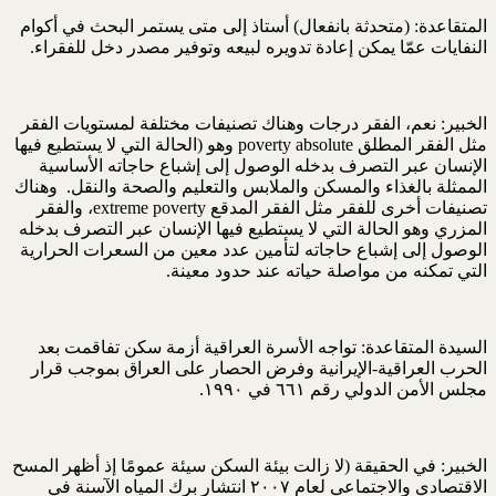
المتقاعدة: (متحدثة بانفعال) أستاذ إلى متى يستمر البحث في أكوام
النفايات عمّا يمكن إعادة تدويره لبيعه وتوفير مصدر دخل للفقراء.
الخبير: نعم، الفقر درجات وهناك تصنيفات مختلفة لمستويات الفقر
مثل الفقر المطلق poverty absolute وهو (الحالة التي لا يستطيع فيها
الإنسان عبر التصرف بدخله الوصول إلى إشباع حاجاته الأساسية
الممثلة بالغذاء والمسكن والملابس والتعليم والصحة والنقل. وهناك
تصنيفات أخرى للفقر مثل الفقر المدقع extreme poverty، والفقر
المزري وهو الحالة التي لا يستطيع فيها الإنسان عبر التصرف بدخله
الوصول إلى إشباع حاجاته لتأمين عدد معين من السعرات الحرارية
التي تمكنه من مواصلة حياته عند حدود معينة.
السيدة المتقاعدة: تواجه الأسرة العراقية أزمة سكن تفاقمت بعد
الحرب العراقية-الإيرانية وفرض الحصار على العراق بموجب قرار
مجلس الأمن الدولي رقم ٦٦١ في ١٩٩٠.
الخبير: في الحقيقة (لا زالت بيئة السكن سيئة عمومًا إذ أظهر المسح
الاقتصادي والاجتماعي لعام ٢٠٠٧ انتشار برك المياه الآسنة في