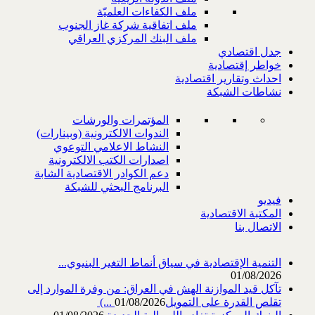
ملف الكفاءات العلميّة
ملف اتفاقية شركة غاز الجنوب
ملف البنك المركزي العراقي
جدل اقتصادي
خواطر إقتصادية
احداث وتقارير اقتصادية
نشاطات الشبكة
المؤتمرات والورشات
الندوات الالكترونية (وبينارات)
النشاط الاعلامي التوعوي
اصدارات الكتب الالكترونية
دعم الكوادر الاقتصادية الشابة
البرنامج البحثي للشبكة
فيديو
المكتبة الاقتصادية
الاتصال بنا
التنمية الإقتصادية في سياق أنماط التغير البنيوي...
01/08/2026
تآكل قيد الموازنة الهش في العراق: من وفرة الموارد إلى
تقلص القدرة على التمويل‎ (...
01/08/2026