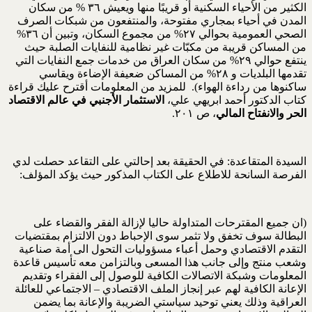
الكثير من الأحياء السكنية أو قريبًا منها ويعيش ٣٦ % من سكان
المدن في أحياء بمجاري مفتوحة، والمنتفعون من شبكات الصرف
الصحي العمومية بحوالي ٢٧% من مجموع السكان، وتبين أن ٣٦%
من المساكن قريبة من مكبّات غير نظامية للنفايات الصلبة حيث
ينتفع حوالي ٢٩% من سكان العراق من خدمات جمع النفايات التي
تقدمها البلديات و ٢٨% من المساكن ضعيفة الإضاءة ويقاسي
ساكنوها من رداءة الهواء). للمزيد من المعلومات أقترح عليك قراءة
كتاب الدكتور أحمد ابريهي علي،
الاستثمار الأجنبي في عالم الاقتصاد
الحر والانفتاح المالي
، ص ٢٠١.
السيدة المتقاعدة: في الحقيقة بعد إحالتي على التقاعد حصلت لدي
الفرصة السانحة للاطلاع على الكتاب المذكور حيث يؤكد المؤلف:
(ان جميع المقترحات المتداولة حاليا لإزالة الفقر والقضاء على
البطالة سوف تخفق ولا تثمر سوى الإحباط دون الالتزام بمقتضيات
التقدم الاقتصادي وحمل أعباء مسؤوليات التحول الى أمة صناعية
وشعب منتج وإلى جانب هذا المسعى وبالتزامن معه تأسيس قاعدة
المعلومات وشبكة الاتصالات الكافية للوصول إلى الفقراء وتقديم
الإعانة الكافية لهم عبر إنجاز الملف الاقتصادي – الاجتماعي للعائلة
العراقية وذلك يعني توحيد سياستي الضريبة والإعانة بما يضمن