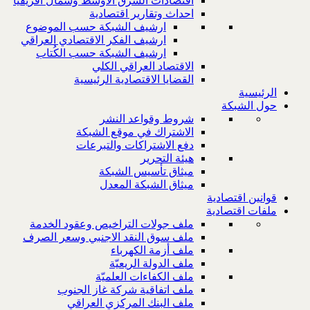
اقتصادات الشرق الاوسط وشمال افريقيا
احداث وتقارير اقتصادية
ارشيف الشبكة حسب الموضوع
ارشيف الفكر الاقتصادي العراقي
ارشيف الشبكة حسب الكُتاب
الاقتصاد العراقي الكلي
القضايا الاقتصادية الرئيسية
الرئيسية
حول الشبكة
شروط وقواعد النشر
الاشتراك في موقع الشبكة
دفع الاشتراكات والتبرعات
هيئة التحرير
ميثاق تأسيس الشبكة
ميثاق الشبكة المعدل
قوانين اقتصادية
ملفات اقتصادية
ملف جولات التراخيص وعقود الخدمة
ملف سوق النقد الاجنبي وسعر الصرف
ملف أزمة الكهرباء
ملف الدولة الريعيّة
ملف الكفاءات العلميّة
ملف اتفاقية شركة غاز الجنوب
ملف البنك المركزي العراقي