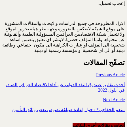
إعجاب
تحميل...
الاراء المطروحة في جميع الدراسات والابحاث والمقالات المنشورة
على موقع الشبكة لاتعكس بالضرورة وجهة نظر هيئة تحرير الموقع
ولا تتحمل شبكة الاقتصاديين العراقيين المسؤولية العلمية والقانونية
عن محتواها وانما المؤلف حصريا. لاينشر اي تعليق يتضمن اساءة
شخصية الى المؤلف او عبارات الكراهية الى مكون اجتماعي وطائفة
دينية أو الى اي شخصية أو مؤسسة رسمية او دينية
تصفّح المقالات
Previous Article
أحدث تقارير صندوق النقد الدولي عن أداء الاقتصاد العراقي الصادر
في أيلول 2022
Next Article
منعم الخفاجي* : حول إعادة صياغة نصوص بعض وثائق التأمين
أبحاث ومقالات أخرى للکاتب