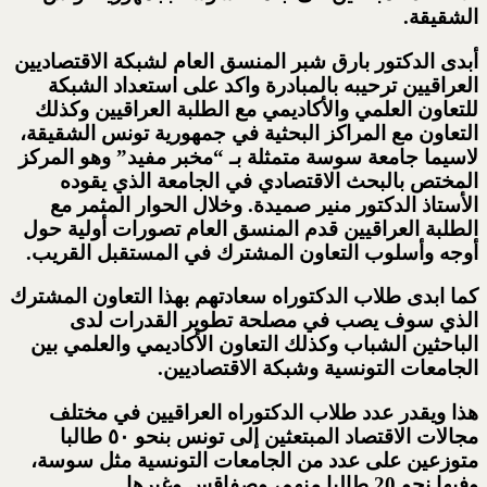
الشقيقة.
أبدى الدكتور بارق شبر المنسق العام لشبكة الاقتصاديين
العراقيين ترحيبه بالمبادرة واكد على استعداد الشبكة
للتعاون العلمي والأكاديمي مع الطلبة العراقيين وكذلك
التعاون مع المراكز البحثية في جمهورية تونس الشقيقة،
لاسيما جامعة سوسة متمثلة بـ “مخبر مفيد” وهو المركز
المختص بالبحث الاقتصادي في الجامعة الذي يقوده
الأستاذ الدكتور منير صميدة. وخلال الحوار المثمر مع
الطلبة العراقيين قدم المنسق العام تصورات أولية حول
أوجه وأسلوب التعاون المشترك في المستقبل القريب.
كما ابدى طلاب الدكتوراه سعادتهم بهذا التعاون المشترك
الذي سوف يصب في مصلحة تطوير القدرات لدى
الباحثين الشباب وكذلك التعاون الأكاديمي والعلمي بين
الجامعات التونسية وشبكة الاقتصاديين.
هذا ويقدر عدد طلاب الدكتوراه العراقيين في مختلف
مجالات الاقتصاد المبتعثين إلى تونس بنحو ٥٠ طالبا
متوزعين على عدد من الجامعات التونسية مثل سوسة،
وفيها نحو 20 طالبا منهم، وصفاقس وغيرها.