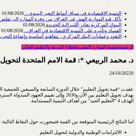
التنمية الإقتصادية في سياق أنماط التغير البنيوي...
01/08/2026
تآكل قيد الموازنة الهش في العراق: من وفرة الموارد إلى تقلص القد
البنوك المركزية تغادر الليبرالية الجديدة
01/08/2026
الفساد وتأثيره على التنمية الاقتصادية في العراق...
01/08/2026
النقود وعمليات البنك المركزي.. مفاهيم أساسية وإضاءة التجربة 
الرئيسية
تنمية الموارد البشرية
قطاع التربية والتعليم العالي
د. محمد الربيعي *: قمة الامم المتحدة لتحويل ا
24/10/2022
0
عقدت “قمة تحويل التعليم” خلال الدورة السابعة والسبعين للجمعية الع
الهدف 4 “التعليم الجيد” من أهداف التنمية المستدامة.
اما النتائج الرئيسية المتوقعة من القمة فتمحورت حول النقاط التالية:
الالتزامات الوطنية والدولية لتحويل التعليم