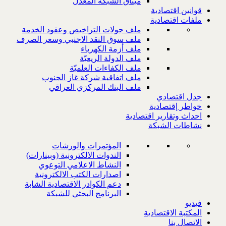
ميثاق الشبكة المعدل
قوانين اقتصادية
ملفات اقتصادية
ملف جولات التراخيص وعقود الخدمة
ملف سوق النقد الاجنبي وسعر الصرف
ملف أزمة الكهرباء
ملف الدولة الريعيّة
ملف الكفاءات العلميّة
ملف اتفاقية شركة غاز الجنوب
ملف البنك المركزي العراقي
جدل اقتصادي
خواطر إقتصادية
احداث وتقارير اقتصادية
نشاطات الشبكة
المؤتمرات والورشات
الندوات الالكترونية (وبينارات)
النشاط الاعلامي التوعوي
اصدارات الكتب الالكترونية
دعم الكوادر الاقتصادية الشابة
البرنامج البحثي للشبكة
فيديو
المكتبة الاقتصادية
الاتصال بنا