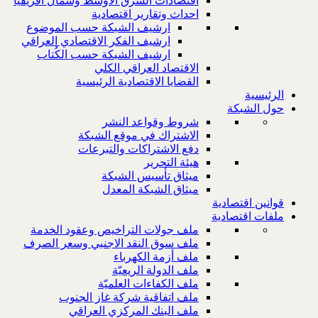
اقتصادات الشرق الاوسط وشمال افريقيا
احداث وتقارير اقتصادية
ارشيف الشبكة حسب الموضوع
ارشيف الفكر الاقتصادي العراقي
ارشيف الشبكة حسب الكُتاب
الاقتصاد العراقي الكلي
القضايا الاقتصادية الرئيسية
الرئيسية
حول الشبكة
شروط وقواعد النشر
الاشتراك في موقع الشبكة
دفع الاشتراكات والتبرعات
هيئة التحرير
ميثاق تأسيس الشبكة
ميثاق الشبكة المعدل
قوانين اقتصادية
ملفات اقتصادية
ملف جولات التراخيص وعقود الخدمة
ملف سوق النقد الاجنبي وسعر الصرف
ملف أزمة الكهرباء
ملف الدولة الريعيّة
ملف الكفاءات العلميّة
ملف اتفاقية شركة غاز الجنوب
ملف البنك المركزي العراقي