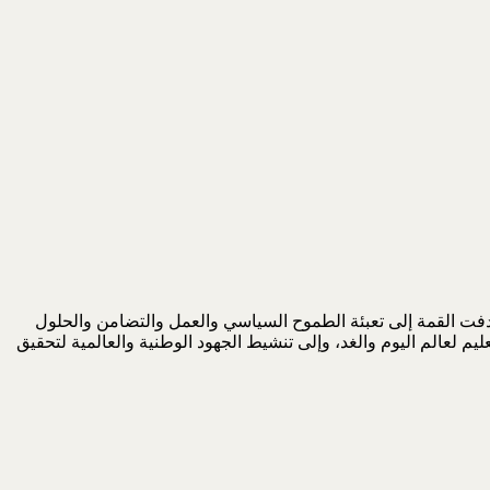
 و17 و19 أيلول (سبتمبر) 2022. وهدفت القمة إلى تعبئة الطموح السياسي والعمل والتضامن والحلول
ة لاسترداد خسائر التعلم المرتبطة بوباء كوفيد – 19، وإلى إعادة تقييم أنظمة التعليم لعالم اليوم والغد، وإلى تنشيط الجهود الوطنية والعالمية لتحقيق