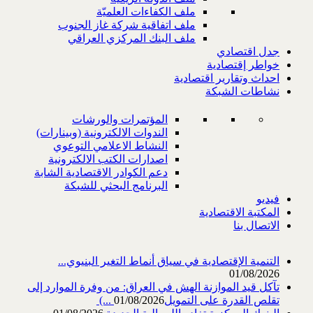
ملف الكفاءات العلميّة
ملف اتفاقية شركة غاز الجنوب
ملف البنك المركزي العراقي
جدل اقتصادي
خواطر إقتصادية
احداث وتقارير اقتصادية
نشاطات الشبكة
المؤتمرات والورشات
الندوات الالكترونية (وبينارات)
النشاط الاعلامي التوعوي
اصدارات الكتب الالكترونية
دعم الكوادر الاقتصادية الشابة
البرنامج البحثي للشبكة
فيديو
المكتبة الاقتصادية
الاتصال بنا
التنمية الإقتصادية في سياق أنماط التغير البنيوي...
01/08/2026
تآكل قيد الموازنة الهش في العراق: من وفرة الموارد إلى
تقلص القدرة على التمويل‎ (...
01/08/2026