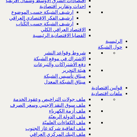
اقتصادات الشرق الاوسط وشمال افريقيا
احداث وتقارير اقتصادية
ارشيف الشبكة حسب الموضوع
ارشيف الفكر الاقتصادي العراقي
ارشيف الشبكة حسب الكُتاب
الاقتصاد العراقي الكلي
القضايا الاقتصادية الرئيسية
الرئيسية
حول الشبكة
شروط وقواعد النشر
الاشتراك في موقع الشبكة
دفع الاشتراكات والتبرعات
هيئة التحرير
ميثاق تأسيس الشبكة
ميثاق الشبكة المعدل
قوانين اقتصادية
ملفات اقتصادية
ملف جولات التراخيص وعقود الخدمة
ملف سوق النقد الاجنبي وسعر الصرف
ملف أزمة الكهرباء
ملف الدولة الريعيّة
ملف الكفاءات العلميّة
ملف اتفاقية شركة غاز الجنوب
ملف البنك المركزي العراقي