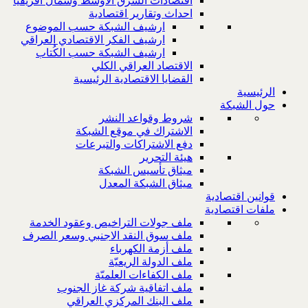
اقتصادات الشرق الاوسط وشمال افريقيا
احداث وتقارير اقتصادية
ارشيف الشبكة حسب الموضوع
ارشيف الفكر الاقتصادي العراقي
ارشيف الشبكة حسب الكُتاب
الاقتصاد العراقي الكلي
القضايا الاقتصادية الرئيسية
الرئيسية
حول الشبكة
شروط وقواعد النشر
الاشتراك في موقع الشبكة
دفع الاشتراكات والتبرعات
هيئة التحرير
ميثاق تأسيس الشبكة
ميثاق الشبكة المعدل
قوانين اقتصادية
ملفات اقتصادية
ملف جولات التراخيص وعقود الخدمة
ملف سوق النقد الاجنبي وسعر الصرف
ملف أزمة الكهرباء
ملف الدولة الريعيّة
ملف الكفاءات العلميّة
ملف اتفاقية شركة غاز الجنوب
ملف البنك المركزي العراقي