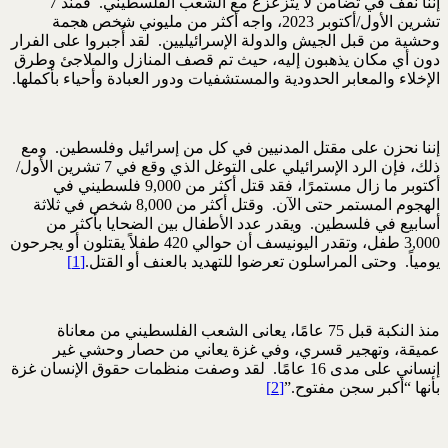
إننا نقف في تضامن لا يتزعزع مع الشعب الفلسطيني. فمنذ 7
تشرين الأول/أكتوبر 2023، واجه أكثر من مليوني شخص هجمة
وحشية من قبل الجيش والدولة الإسرائيليين. لقد أُجبروا على الفرار
دون أي مكان يذهبون إليه، حيث تم قصف المنازل والملاجئ وطرق
الإخلاء والمعابر الحدودية والمستشفيات ودور العبادة وأحياء بأكملها.
إننا نحزن على مقتل المدنيين في كل من إسرائيل وفلسطين. ومع
ذلك، فإن الرد الإسرائيلي على التوغل الذي وقع في 7 تشرين الأول/
أكتوبر ما زال مستمرًا، فقد قتل أكثر من 9,000 فلسطيني في
الهجوم المستمر حتى الآن. وقتل أكثر من 8,000 شخص في ثلاثة
أسابيع في فلسطين. ويقدر عدد الأطفال بين الضحايا بأكثر من
3,000 طفل، وتقدر اليونيسف أن حوالي 420 طفلاً يقتلون أو يجرحون
يومياً. وحتى المراسلون تعرضوا للتهديد بالعنف أو القتل.
[1]
منذ النكبة قبل 75 عامًا، يعانى الشعب الفلسطيني من معاناة
عميقة، وتهجير قسري، وفي غزة يعاني من حصار وحشي غير
إنساني على مدى 16 عامًا. لقد وصفت منظمات حقوق الإنسان غزة
بأنها “أكبر سجن مفتوح.”
[2]