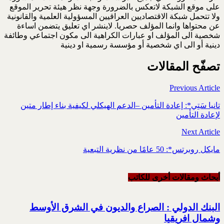
على موقع الشبكة لاتعكس بالضرورة وجهة نظر هيئة تحرير الموقع
ولا تتحمل شبكة الاقتصاديين العراقيين المسؤولية العلمية والقانونية
عن محتواها وانما المؤلف حصريا. لاينشر اي تعليق يتضمن اساءة
شخصية الى المؤلف او عبارات الكراهية الى مكون اجتماعي وطائفة
دينية أو الى اي شخصية أو مؤسسة رسمية او دينية
تصفّح المقالات
Previous Article
تانيا سَتِي*: إعادة التأمين –الدعم الهيكلي لكيفية بناء إطار متين
لإعادة التأمين
Next Article
مايكل روبرتس*: 50 عامًا من نظرية التبعية
أبحاث ومقالات أخرى للکاتب
البنك الدولي : الصراع والديون في الشرق الأوسط
وشمال افريقيا