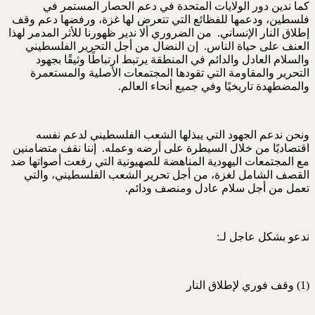
كما ندين دور الولايات المتحدة في دعم الحصار المستمر في
فلسطين، ودعمها للفظائع التي تتعرض لها غزة، ورفضها دعم وقف
إطلاق النار الإنساني. من الضروري ألا ندير ظهورنا للأثر المدمر لهذا
العنف على حياة الناس. إن النضال من أجل التحرير الفلسطيني
والسلام العادل والدائم في المنطقة يرتبط ارتباطًا وثيقًا بجهود
التحرير والمقاومة التي تقودها المجتمعات الأصلية والمستعمرة
والمضطهدة تاريخيًا وفي جميع أنحاء العالم.
ونحن ندعم الجهود التي يبذلها الشعب الفلسطيني لدعم نفسه
اقتصاديًا من خلال السيطرة على أرضه وعمله. إننا نقف متضامنين
مع المجتمعات اليهودية المناهضة للصهيونية التي رفعت أصواتها ضد
القصف الشامل لغزة، من أجل تحرير الشعب الفلسطيني، والتي
تعمل من أجل سلام عادل ومنصف ودائم.
ندعو بشكل عاجل لـ:
(1) وقف فوري لإطلاق النار