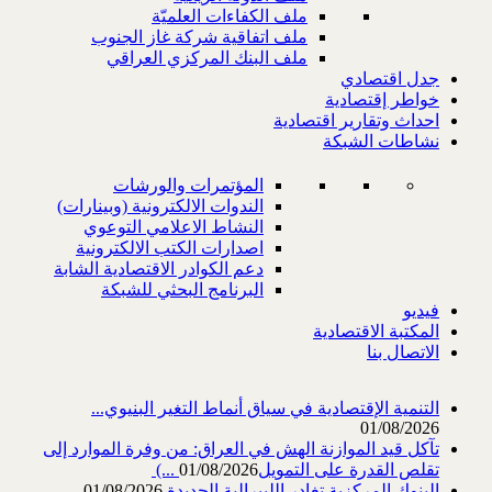
ملف الكفاءات العلميّة
ملف اتفاقية شركة غاز الجنوب
ملف البنك المركزي العراقي
جدل اقتصادي
خواطر إقتصادية
احداث وتقارير اقتصادية
نشاطات الشبكة
المؤتمرات والورشات
الندوات الالكترونية (وبينارات)
النشاط الاعلامي التوعوي
اصدارات الكتب الالكترونية
دعم الكوادر الاقتصادية الشابة
البرنامج البحثي للشبكة
فيديو
المكتبة الاقتصادية
الاتصال بنا
التنمية الإقتصادية في سياق أنماط التغير البنيوي...
01/08/2026
تآكل قيد الموازنة الهش في العراق: من وفرة الموارد إلى
تقلص القدرة على التمويل‎ (...
01/08/2026
البنوك المركزية تغادر الليبرالية الجديدة
01/08/2026