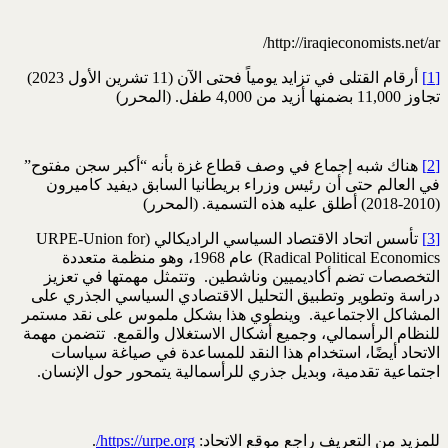
http://iraqieconomists.net/ar/
[1]
أرقام القتلى في تزايد يومياً فحتى الآن (11 تشرين الأول 2023)
تجاوز 11,000 بضمنها أزيد من 4,000 طفل. (المحرر)
[2]
هناك شبه إجماع في وصف قطاع غزة بأنه “أكبر سجن مفتوح”
في العالم حتى أن رئيس وزراء بريطانيا السابق ديفيد كاميرون
(2010-2018) أطلق عليه هذه التسمية. (المحرر)
[3]
تأسس اتحاد الاقتصاد السياسي الراديكالي (URPE-Union for
Radical Political Economics) عام 1968، وهو منظمة متعددة
التخصصات تضم أكاديميين وناشطين. وتتمثل مهمتها في تعزيز
دراسة وتطوير وتطبيق التحليل الاقتصادي السياسي الجذري على
المشاكل الاجتماعية. وينطوي هذا بشكل ملموس على نقد مستمر
للنظام الرأسمالي، وجميع أشكال الاستغلال والقمع. تتضمن مهمة
الاتحاد أيضًا، استخدام هذا النقد للمساعدة في صياغة سياسات
اجتماعية تقدمية، وبديل جذري للرأسمالية يتمحور حول الإنسان.
للمزيد من التعريف راجع موقع الاتحاد:
https://urpe.org/
.