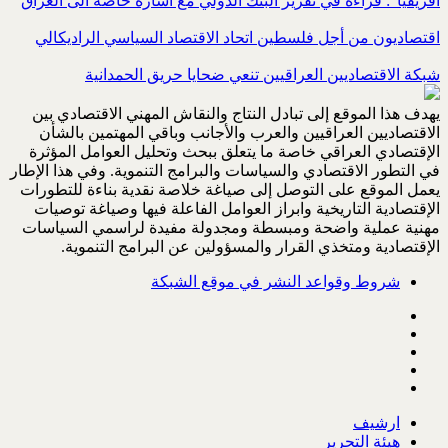
افريقيا”: قراءة في تقرير البنك الدولي مع اشارة خاصة الى العراق
اقتصاديون من أجل فلسطين اتحاد الاقتصاد السياسي الراديكالي
شبكة الاقتصاديين العراقيين تنعي ضحايا حريق الحمدانية
يهدف هذا الموقع إلى تبادل النتاج والنقاش المهني الاقتصادي بين
الاقتصاديين العراقيين والعرب والأجانب وباقي المهتمين بالشأن
الإقتصادي العراقي خاصة ما يتعلق ببحث وتحليل العوامل المؤثرة
في التطور الاقتصادي والسياسات والبرامج التنموية. وفي هذا الإطار
يعمل الموقع على التوصل إلى صياغة خلاصة نقدية بناءة للتطورات
الإقتصادية التاريخية وابراز العوامل الفاعلة فيها وصياغة توصيات
مهنية عملية واضحة ومبسطة ومجدولة مفيدة لراسمي السياسات
الإقتصادية ومتخذي القرار والمسؤولين عن البرامج التنموية.
شروط وقواعد النشر في موقع الشبكة
ارشيف
هيئة التحرير