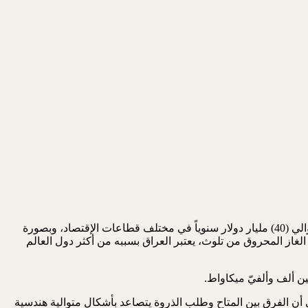
عدم توفر الكهرباء يتسبّب بأضرار مباشرة إقتصادية يقدرها المختصون (وكالة الطاقة الدولية – IEA، المكتب الإستشاري بوزالين وغيرهم) بحوالي (40) مليار دولار سنوياً في مختلف قطاعات الإقتصاد، وبصورة
الغاز المحروق من تلوث، يعتبر العراق بسببه من أكثر دول العالم
 حاليا بحوالي (26) ألف ميكاواط. وتقدر الوزارة ذروة الطلب الحالي بحوالي (36) ألف ميكاواط. أي أن الفرق بين المتاح وطلب الذروة يتصاعد بأشكال متوالية هندسية