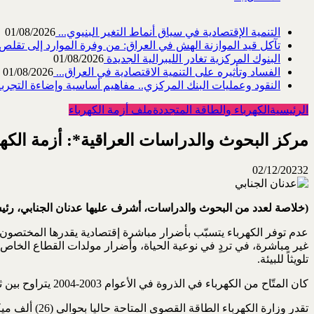
التنمية الإقتصادية في سياق أنماط التغير البنيوي...
01/08/2026
تآكل قيد الموازنة الهش في العراق: من وفرة الموارد إلى تقلص القد
البنوك المركزية تغادر الليبرالية الجديدة
01/08/2026
الفساد وتأثيره على التنمية الاقتصادية في العراق...
01/08/2026
النقود وعمليات البنك المركزي.. مفاهيم أساسية وإضاءة التجربة 
الرئيسية
الكهرباء والطاقة المتجددة
ملف أزمة الكهرباء
مركز البحوث والدراسات العراقية*: أزمة الكهر
02/12/2023
2
(خلاصة لعدد من البحوث والدراسات، أشرف عليها عدنان الجنابي، رئي
غير مباشرة، في تردٍ في نوعية الحياة، وأضرار مولدات القطاع الخاص ال
تلويثاً للبيئة.
كان المتّاح من الكهرباء في الذروة في الأعوام 2003-2004 يتراوح بين ثلاثة وأربعة آلاف ميكاوات. وكان الفارق بين المتّاح وطلب الذروة يقدر بين ألف وألفيّ ميكاواط.