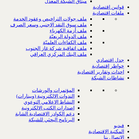
ميثاق الشبكة المعدل
قوانين اقتصادية
ملفات اقتصادية
ملف جولات التراخيص وعقود الخدمة
ملف سوق النقد الاجنبي وسعر الصرف
ملف أزمة الكهرباء
ملف الدولة الريعيّة
ملف الكفاءات العلميّة
ملف اتفاقية شركة غاز الجنوب
ملف البنك المركزي العراقي
جدل اقتصادي
خواطر إقتصادية
احداث وتقارير اقتصادية
نشاطات الشبكة
المؤتمرات والورشات
الندوات الالكترونية (وبينارات)
النشاط الاعلامي التوعوي
اصدارات الكتب الالكترونية
دعم الكوادر الاقتصادية الشابة
البرنامج البحثي للشبكة
فيديو
المكتبة الاقتصادية
الاتصال بنا