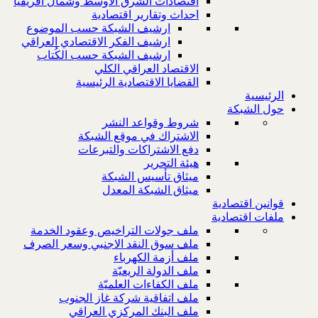
اقتصادات الشرق الاوسط وشمال افريقيا
احداث وتقارير اقتصادية
ارشيف الشبكة حسب الموضوع
ارشيف الفكر الاقتصادي العراقي
ارشيف الشبكة حسب الكُتاب
الاقتصاد العراقي الكلي
القضايا الاقتصادية الرئيسية
الرئيسية
حول الشبكة
شروط وقواعد النشر
الاشتراك في موقع الشبكة
دفع الاشتراكات والتبرعات
هيئة التحرير
ميثاق تأسيس الشبكة
ميثاق الشبكة المعدل
قوانين اقتصادية
ملفات اقتصادية
ملف جولات التراخيص وعقود الخدمة
ملف سوق النقد الاجنبي وسعر الصرف
ملف أزمة الكهرباء
ملف الدولة الريعيّة
ملف الكفاءات العلميّة
ملف اتفاقية شركة غاز الجنوب
ملف البنك المركزي العراقي