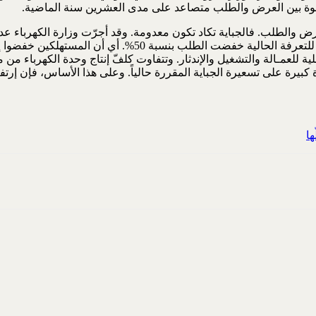
لفجوة بين العرض والطلب متصاعد على مدى العشرين سنة الماضية.
ض والطلب. فالجباية تكاد تكون معدومة. وقد أجرّت وزارة الكهرباء عد
مناطق من بغداد وفي المحافظات. وأثبتت التجارب أن الجباية ا
فعلية للعمـالة والتشغيل والإندثار. وتتفاوت كلفّ إنتاج وحدة الكهرباء م
ة كبيرة على تسعيرة الجباية المقررة حالياً. وعلى هذا الأساس، فإن إرت
ها