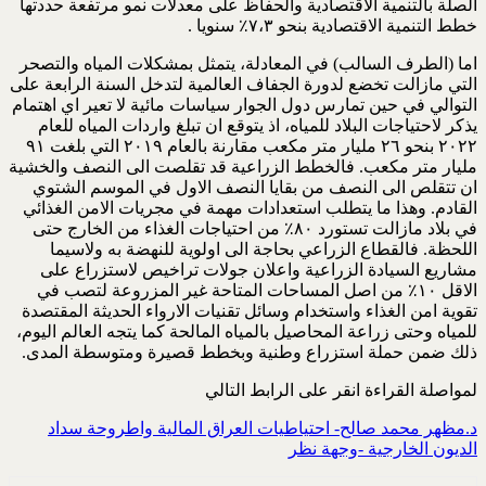
الصلة بالتنمية الاقتصادية والحفاظ على معدلات نمو مرتفعة حددتها
خطط التنمية الاقتصادية بنحو ٧،٣٪؜ سنويا .
اما (الطرف السالب) في المعادلة، يتمثل بمشكلات المياه والتصحر
التي مازالت تخضع لدورة الجفاف العالمية لتدخل السنة الرابعة على
التوالي في حين تمارس دول الجوار سياسات مائية لا تعير اي اهتمام
يذكر لاحتياجات البلاد للمياه، اذ يتوقع ان تبلغ واردات المياه للعام
٢٠٢٢ بنحو ٢٦ مليار متر مكعب مقارنة بالعام ٢٠١٩ التي بلغت ٩١
مليار متر مكعب. فالخطط الزراعية قد تقلصت الى النصف والخشية
ان تتقلص الى النصف من بقايا النصف الاول في الموسم الشتوي
القادم. وهذا ما يتطلب استعدادات مهمة في مجريات الامن الغذائي
في بلاد مازالت تستورد ٨٠٪؜ من احتياجات الغذاء من الخارج حتى
اللحظة. فالقطاع الزراعي بحاجة الى اولوية للنهضة به ولاسيما
مشاريع السيادة الزراعية واعلان جولات تراخيص لاستزراع على
الاقل ١٠٪؜ من اصل المساحات المتاحة غير المزروعة لتصب في
تقوية امن الغذاء واستخدام وسائل تقنيات الارواء الحديثة المقتصدة
للمياه وحتى زراعة المحاصيل بالمياه المالحة كما يتجه العالم اليوم،
ذلك ضمن حملة استزراع وطنية وبخطط قصيرة ومتوسطة المدى.
لمواصلة القراءة انقر على الرابط التالي
د.مظهر محمد صالح- احتياطيات العراق المالية واطروحة سداد
الديون الخارجية -وجهة نظر