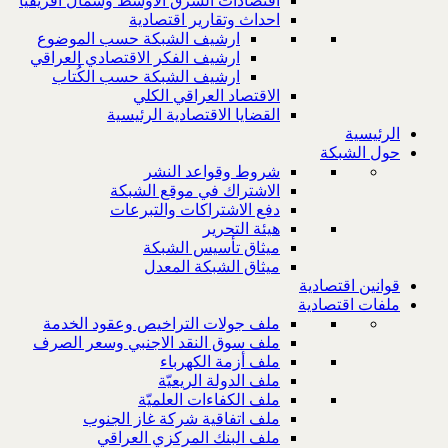
اقتصادات الشرق الاوسط وشمال افريقيا
احداث وتقارير اقتصادية
ارشيف الشبكة حسب الموضوع
ارشيف الفكر الاقتصادي العراقي
ارشيف الشبكة حسب الكُتاب
الاقتصاد العراقي الكلي
القضايا الاقتصادية الرئيسية
الرئيسية
حول الشبكة
شروط وقواعد النشر
الاشتراك في موقع الشبكة
دفع الاشتراكات والتبرعات
هيئة التحرير
ميثاق تأسيس الشبكة
ميثاق الشبكة المعدل
قوانين اقتصادية
ملفات اقتصادية
ملف جولات التراخيص وعقود الخدمة
ملف سوق النقد الاجنبي وسعر الصرف
ملف أزمة الكهرباء
ملف الدولة الريعيّة
ملف الكفاءات العلميّة
ملف اتفاقية شركة غاز الجنوب
ملف البنك المركزي العراقي