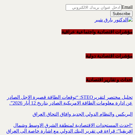
Email
مؤشرات اقتصادية واجتماعية عراقية
مؤشرات اقتصادية دولية
احداث و تقاریر اقتصادیة
تحليل مختصر لتقريرSTEO‏: “توقعات الطاقة قصيرة الاجل الصادر
عن ادارة معلومات الطاقة الامريكية ‏الصادر بتاريخ 12 أيار 2026”.‏
البريكس والنظام الدولي الجديد وافاق التحاق العراق
“احدث المستجدات الاقتصادية لمنطقة الشرق الاوسط وشمال
افريقيا”: قراءة في تقرير البنك الدولي مع اشارة خاصة الى العراق