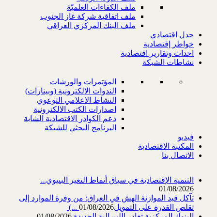
ملف الكفاءات العلميّة
ملف اتفاقية شركة غاز الجنوب
ملف البنك المركزي العراقي
جدل اقتصادي
خواطر إقتصادية
احداث وتقارير اقتصادية
نشاطات الشبكة
المؤتمرات والورشات
الندوات الالكترونية (وبينارات)
النشاط الاعلامي التوعوي
اصدارات الكتب الالكترونية
دعم الكوادر الاقتصادية الشابة
البرنامج البحثي للشبكة
فيديو
المكتبة الاقتصادية
الاتصال بنا
التنمية الإقتصادية في سياق أنماط التغير البنيوي...
01/08/2026
تآكل قيد الموازنة الهش في العراق: من وفرة الموارد إلى
تقلص القدرة على التمويل‎ (...
01/08/2026
البنوك المركزية تغادر الليبرالية الجديدة
01/08/2026