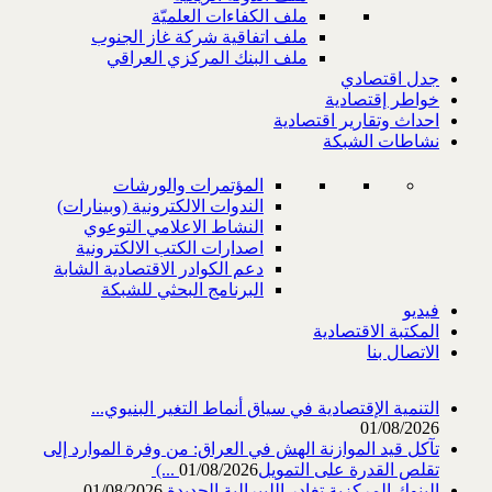
ملف الكفاءات العلميّة
ملف اتفاقية شركة غاز الجنوب
ملف البنك المركزي العراقي
جدل اقتصادي
خواطر إقتصادية
احداث وتقارير اقتصادية
نشاطات الشبكة
المؤتمرات والورشات
الندوات الالكترونية (وبينارات)
النشاط الاعلامي التوعوي
اصدارات الكتب الالكترونية
دعم الكوادر الاقتصادية الشابة
البرنامج البحثي للشبكة
فيديو
المكتبة الاقتصادية
الاتصال بنا
التنمية الإقتصادية في سياق أنماط التغير البنيوي...
01/08/2026
تآكل قيد الموازنة الهش في العراق: من وفرة الموارد إلى
تقلص القدرة على التمويل‎ (...
01/08/2026
البنوك المركزية تغادر الليبرالية الجديدة
01/08/2026