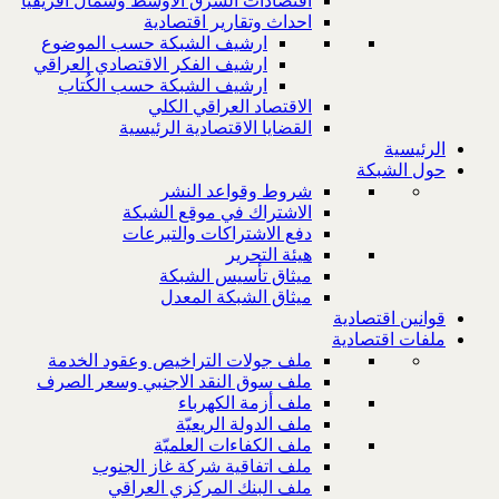
اقتصادات الشرق الاوسط وشمال افريقيا
احداث وتقارير اقتصادية
ارشيف الشبكة حسب الموضوع
ارشيف الفكر الاقتصادي العراقي
ارشيف الشبكة حسب الكُتاب
الاقتصاد العراقي الكلي
القضايا الاقتصادية الرئيسية
الرئيسية
حول الشبكة
شروط وقواعد النشر
الاشتراك في موقع الشبكة
دفع الاشتراكات والتبرعات
هيئة التحرير
ميثاق تأسيس الشبكة
ميثاق الشبكة المعدل
قوانين اقتصادية
ملفات اقتصادية
ملف جولات التراخيص وعقود الخدمة
ملف سوق النقد الاجنبي وسعر الصرف
ملف أزمة الكهرباء
ملف الدولة الريعيّة
ملف الكفاءات العلميّة
ملف اتفاقية شركة غاز الجنوب
ملف البنك المركزي العراقي