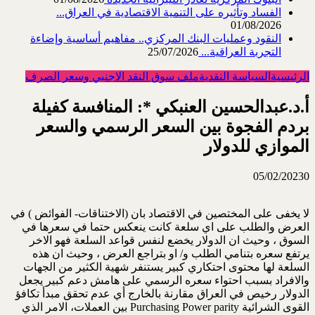
الفساد وتأثيره على التنمية الاقتصادية في العراق...
01/08/2026
النقود وعمليات البنك المركزي.. مفاهيم أساسية وإضاءة
التجربة العراقية...
25/07/2026
الرئيسية
السياسة النقدية
ملف سوق النقد الاجنبي وسعر الصرف
أ.د.عبدالحسين العنبكي *: المنافسة كفيلة
بردم الفجوة بين السعر الرسمي والسعر
الموازي للدولار
05/02/2023
0
لا يخفى على المختصين في الاقتصاد بان (الاختناقات- الفوائض ) في
العرض والطلب على اي سلعة كانت ينعكس حتما في سعرها في
السوق ، وحيث ان الدولار يخضع لنفس قواعد السلعة فهو الاخر
يرتفع سعره بتنامي الطلب و/ او بتراجع العرض ، وحيث ان هذه
السلعة لها محتوى احتكاري كبير يستنفر شهية الكثير من الجهات
والافراد بسبب احتواء سعره الرسمي على هامش دعم كبير يجعل
الدولار رخيص في العراق مقارنة بالخارج أي عدم تحقق مبدأ تكافؤ
القوى الشرائية Purchasing Power parity بين العملات، الامر الذي