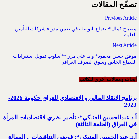
تصفّح المقالات
Previous Article
مصباح كمال*: ضياع البوصلة في تعيين مدراء شركات التأمين
العامة
Next Article
موفق حسن محمود* و د. علي مرزا**أسلوب تمويل استيرادات
القطاع الخاص وسوق الصرف العراقي
أبحاث ومقالات أخرى للکاتب
برنامج الانقاذ المالي و الاقتصادي للعراق حكومة 2026-
2023‏
أ.د.عبدالحسين العنبكي*: تأطير نظري لاقتصاديات المرأة
في العراق (الحلقة الثالثة)
أ.د. عبد الحسين العنبكي*: فوضى التناقضات .. البطالة