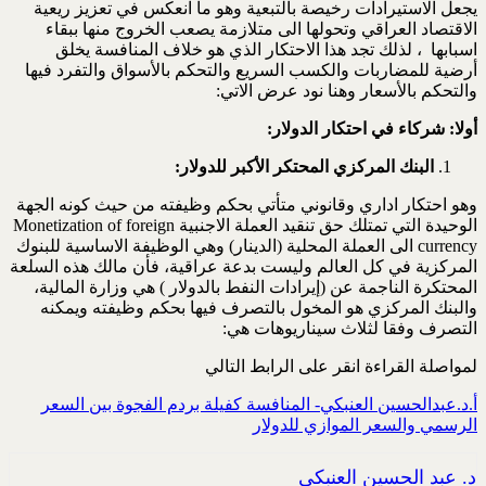
يجعل الاستيرادات رخيصة بالتبعية وهو ما انعكس في تعزيز ريعية
الاقتصاد العراقي وتحولها الى متلازمة يصعب الخروج منها ببقاء
اسبابها ، لذلك تجد هذا الاحتكار الذي هو خلاف المنافسة يخلق
أرضية للمضاربات والكسب السريع والتحكم بالأسواق والتفرد فيها
والتحكم بالأسعار وهنا نود عرض الاتي:
أولا: شركاء في احتكار الدولار:
البنك المركزي
المحتكر الأكبر للدولار:
وهو احتكار اداري وقانوني متأتي بحكم وظيفته من حيث كونه الجهة
الوحيدة التي تمتلك حق تنقيد العملة الاجنبية Monetization of foreign
currency الى العملة المحلية (الدينار) وهي الوظيفة الاساسية للبنوك
المركزية في كل العالم وليست بدعة عراقية، فأن مالك هذه السلعة
المحتكرة الناجمة عن (إيرادات النفط بالدولار ) هي وزارة المالية،
والبنك المركزي هو المخول بالتصرف فيها بحكم وظيفته ويمكنه
التصرف وفقا لثلاث سيناريوهات هي:
لمواصلة القراءة انقر على الرابط التالي
أ.د.عبدالحسين العنبكي- المنافسة كفيلة بردم الفجوة بين السعر
الرسمي والسعر الموازي للدولار
د. عبد الحسين العنبكي