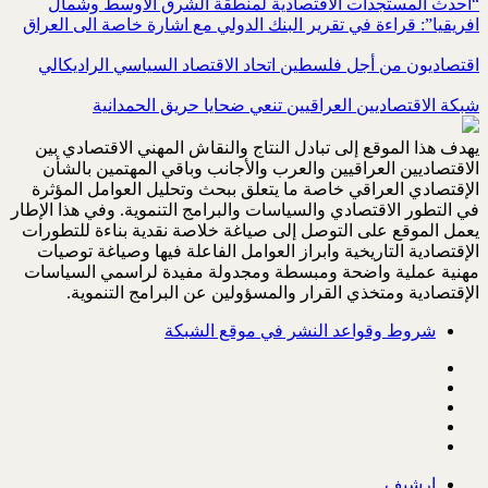
“احدث المستجدات الاقتصادية لمنطقة الشرق الاوسط وشمال
افريقيا”: قراءة في تقرير البنك الدولي مع اشارة خاصة الى العراق
اقتصاديون من أجل فلسطين اتحاد الاقتصاد السياسي الراديكالي
شبكة الاقتصاديين العراقيين تنعي ضحايا حريق الحمدانية
يهدف هذا الموقع إلى تبادل النتاج والنقاش المهني الاقتصادي بين
الاقتصاديين العراقيين والعرب والأجانب وباقي المهتمين بالشأن
الإقتصادي العراقي خاصة ما يتعلق ببحث وتحليل العوامل المؤثرة
في التطور الاقتصادي والسياسات والبرامج التنموية. وفي هذا الإطار
يعمل الموقع على التوصل إلى صياغة خلاصة نقدية بناءة للتطورات
الإقتصادية التاريخية وابراز العوامل الفاعلة فيها وصياغة توصيات
مهنية عملية واضحة ومبسطة ومجدولة مفيدة لراسمي السياسات
الإقتصادية ومتخذي القرار والمسؤولين عن البرامج التنموية.
شروط وقواعد النشر في موقع الشبكة
ارشيف