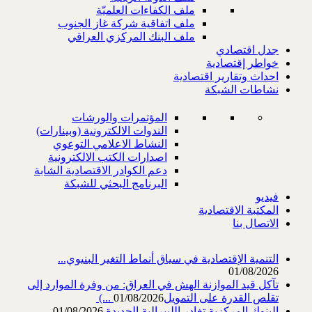
ملف الكفاءات العلميّة
ملف اتفاقية شركة غاز الجنوب
ملف البنك المركزي العراقي
جدل اقتصادي
خواطر إقتصادية
احداث وتقارير اقتصادية
نشاطات الشبكة
المؤتمرات والورشات
الندوات الالكترونية (وبينارات)
النشاط الاعلامي التوعوي
اصدارات الكتب الالكترونية
دعم الكوادر الاقتصادية الشابة
البرنامج البحثي للشبكة
فيديو
المكتبة الاقتصادية
الاتصال بنا
التنمية الإقتصادية في سياق أنماط التغير البنيوي...
01/08/2026
تآكل قيد الموازنة الهش في العراق: من وفرة الموارد إلى
تقلص القدرة على التمويل‎ (...
01/08/2026
البنوك المركزية تغادر الليبرالية الجديدة
01/08/2026