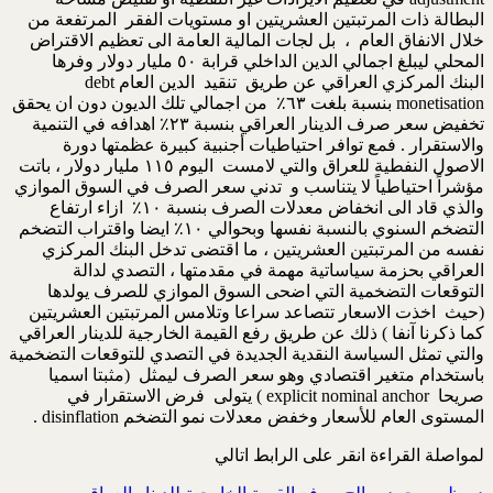
البطالة ذات المرتبتين العشريتين او مستويات الفقر المرتفعة من
خلال الانفاق العام ، بل لجات المالية العامة الى تعظيم الاقتراض
المحلي ليبلغ اجمالي الدين الداخلي قرابة ٥٠ مليار دولار وفرها
البنك المركزي العراقي عن طريق تنقيد الدين العام debt
monetisation بنسبة بلغت ٦٣٪؜ من اجمالي تلك الديون دون ان يحقق
تخفيض سعر صرف الدينار العراقي بنسبة ٢٣٪؜ اهدافه في التنمية
والاستقرار . فمع توافر احتياطيات أجنبية كبيرة عظمتها دورة
الاصول النفطية للعراق والتي لامست اليوم ١١٥ مليار دولار ، باتت
مؤشراً احتياطياً لا يتناسب و تدني سعر الصرف في السوق الموازي
والذي قاد الى انخفاض معدلات الصرف بنسبة ١٠٪؜ ازاء ارتفاع
التضخم السنوي بالنسبة نفسها وبحوالي ١٠٪؜ ايضا واقتراب التضخم
نفسه من المرتبتين العشريتين ، ما اقتضى تدخل البنك المركزي
العراقي بحزمة سياساتية مهمة في مقدمتها ، التصدي لدالة
التوقعات التضخمية التي اضحى السوق الموازي للصرف يولدها
(حيث اخذت الاسعار تتصاعد سراعا وتلامس المرتبتين العشريتين
كما ذكرنا آنفا ) ذلك عن طريق رفع القيمة الخارجية للدينار العراقي
والتي تمثل السياسة النقدية الجديدة في التصدي للتوقعات التضخمية
باستخدام متغير اقتصادي وهو سعر الصرف ليمثل (مثبتا اسميا
صريحا explicit nominal anchor ) يتولى فرض الاستقرار في
المستوى العام للأسعار وخفض معدلات نمو التضخم disinflation .
لمواصلة القراءة انقر على الرابط اتالي