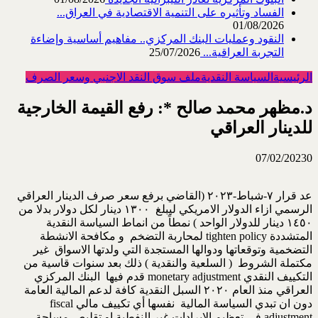
الفساد وتأثيره على التنمية الاقتصادية في العراق...
01/08/2026
النقود وعمليات البنك المركزي.. مفاهيم أساسية وإضاءة
التجربة العراقية...
25/07/2026
الرئيسية
السياسة النقدية
ملف سوق النقد الاجنبي وسعر الصرف
د.مظهر محمد صالح *: رفع القيمة الخارجية
للدينار العراقي
07/02/2023
0
عد قرار ٧-شباط-٢٠٢٣ (القاضي برفع سعر صرف الدينار العراقي
الرسمي ازاء الدولار الامريكي ليبلغ ١٣٠٠ دينار لكل دولار بدلا من
١٤٥٠ دينار للدولار الواحد ) نمطاً من انماط السياسة النقدية
المتشددة tighten policy لمحاربة التضخم و مكافحة الانشطة
التضخمية وتوقعاتها ودوالها المستجدة التي ولدتها الاسواق غير
مكتملة الشروط ( السلعية والنقدية ) ذلك بعد سنوات قاسية من
التكييف النقدي monetary adjustment قدم فيها البنك المركزي
العراقي منذ العام ٢٠٢٠ السبل النقدية كافة لدعم المالية العامة
دون ان تبدي السياسة المالية نفسها أي تكييف مالي fiscal
adjustment في تعظيم الايرادات غير النفطية او تقليص مساحة