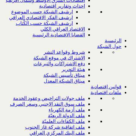
اقتصادات الشرق الاوسط وشمال افريقيا
احداث وتقارير اقتصادية
ارشيف الشبكة حسب الموضوع
ارشيف الفكر الاقتصادي العراقي
ارشيف الشبكة حسب الكُتاب
الاقتصاد العراقي الكلي
القضايا الاقتصادية الرئيسية
الرئيسية
حول الشبكة
شروط وقواعد النشر
الاشتراك في موقع الشبكة
دفع الاشتراكات والتبرعات
هيئة التحرير
ميثاق تأسيس الشبكة
ميثاق الشبكة المعدل
قوانين اقتصادية
ملفات اقتصادية
ملف جولات التراخيص وعقود الخدمة
ملف سوق النقد الاجنبي وسعر الصرف
ملف أزمة الكهرباء
ملف الدولة الريعيّة
ملف الكفاءات العلميّة
ملف اتفاقية شركة غاز الجنوب
ملف البنك المركزي العراقي