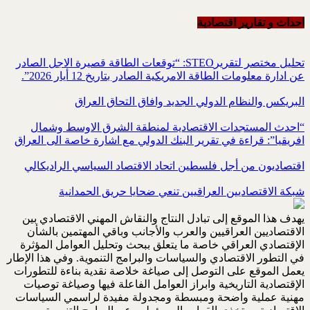
احداث و تقاریر اقتصادیة
تحليل مختصر لتقريرSTEO‏: “توقعات الطاقة قصيرة الاجل الصادر
عن ادارة معلومات الطاقة الامريكية ‏الصادر بتاريخ 12 أيار 2026”.‏
البريكس والنظام الدولي الجديد وافاق التحاق العراق
“احدث المستجدات الاقتصادية لمنطقة الشرق الاوسط وشمال
افريقيا”: قراءة في تقرير البنك الدولي مع اشارة خاصة الى العراق
اقتصاديون من أجل فلسطين اتحاد الاقتصاد السياسي الراديكالي
شبكة الاقتصاديين العراقيين تنعي ضحايا حريق الحمدانية
يهدف هذا الموقع إلى تبادل النتاج والنقاش المهني الاقتصادي بين
الاقتصاديين العراقيين والعرب والأجانب وباقي المهتمين بالشأن
الإقتصادي العراقي خاصة ما يتعلق ببحث وتحليل العوامل المؤثرة
في التطور الاقتصادي والسياسات والبرامج التنموية. وفي هذا الإطار
يعمل الموقع على التوصل إلى صياغة خلاصة نقدية بناءة للتطورات
الإقتصادية التاريخية وابراز العوامل الفاعلة فيها وصياغة توصيات
مهنية عملية واضحة ومبسطة ومجدولة مفيدة لراسمي السياسات