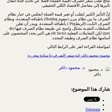
نتائج تقلب سعر الصرف (قيمة العملة) فضلًا عن تحديد قناة انتقال
تأثيرها إلى مفاصل الاقتصاد الكلي الحقيقي.
إنَّ التأثير الكبير لتقلب أو تغير قيمة العملة انعكس في خيار نظام
الصرف ما بين نظام مرن (معوم floating) باطيافه المتعددة، ونظام
الصرف الثابت (الربطPeg ) بأطيافه المتعددة. ويندر أن تعلن
السلطات النقدية بشكل واضح عن طبيعة نظام الصرف فيها (de
jure) لكن التعاملات الفعلية (de facto) هي التي يحدد المختصون على
أساسها نظام الصرف وطيفه المحدد.
لمواصلة القراءة انقر على الرابط التالي
محمود-محمد-داغر-انه-سعر-الصرف-يا-سادة-محررة
د. محمود داغر
شارك هذا الموضوع:
Telegram