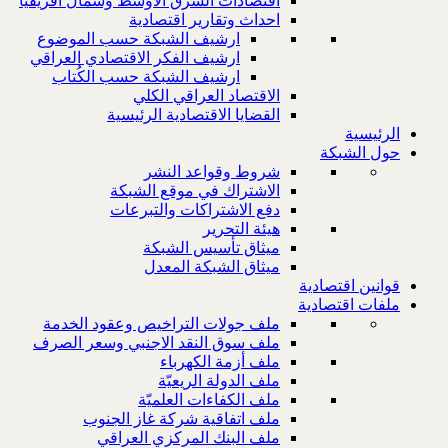
اقتصادات الشرق الاوسط وشمال افريقيا
احداث وتقارير اقتصادية
ارشيف الشبكة حسب الموضوع
ارشيف الفكر الاقتصادي العراقي
ارشيف الشبكة حسب الكُتاب
الاقتصاد العراقي الكلي
القضايا الاقتصادية الرئيسية
الرئيسية
حول الشبكة
شروط وقواعد النشر
الاشتراك في موقع الشبكة
دفع الاشتراكات والتبرعات
هيئة التحرير
ميثاق تأسيس الشبكة
ميثاق الشبكة المعدل
قوانين اقتصادية
ملفات اقتصادية
ملف جولات التراخيص وعقود الخدمة
ملف سوق النقد الاجنبي وسعر الصرف
ملف أزمة الكهرباء
ملف الدولة الريعيّة
ملف الكفاءات العلميّة
ملف اتفاقية شركة غاز الجنوب
ملف البنك المركزي العراقي