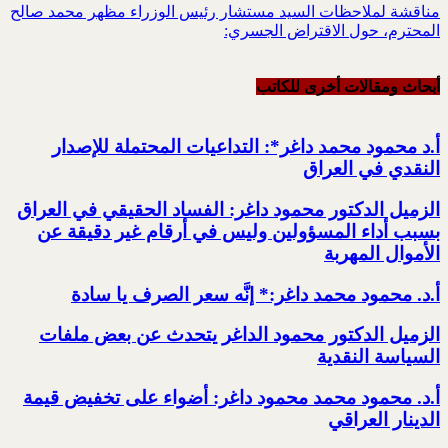
مناقشة لملاحظات السيد مستشار رئيس الوزراء مظهر محمد صالح
المحترم، حول الاقتراض الجسري:
أبحاث ومقالات أخرى للکاتب
أ.د محمود محمد داغر*: التداعيات المحتملة للإصدار
النقدي في العراق
الزميل الدكتور محمود داغر: الفساد الحقيقي في العراق
بسبب أداء المسؤولين وليس في أرقام غير دقيقة عن
الأموال المهربة
أ.د. محمود محمد داغر:* إنَّه سعر الصرف يا سادة
الزميل الدكتور محمود الداغر يتحدث عن بعض ملفات
السياسة النقدية
أ.د. محمود محمد محمود داغر: أضواء على تخفيض قيمة
الدينار العراقي