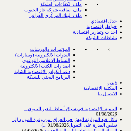
ملف الكفاءات العلميّة
ملف اتفاقية شركة غاز الجنوب
ملف البنك المركزي العراقي
جدل اقتصادي
خواطر إقتصادية
احداث وتقارير اقتصادية
نشاطات الشبكة
المؤتمرات والورشات
الندوات الالكترونية (وبينارات)
النشاط الاعلامي التوعوي
اصدارات الكتب الالكترونية
دعم الكوادر الاقتصادية الشابة
البرنامج البحثي للشبكة
فيديو
المكتبة الاقتصادية
الاتصال بنا
التنمية الإقتصادية في سياق أنماط التغير البنيوي...
01/08/2026
تآكل قيد الموازنة الهش في العراق: من وفرة الموارد إلى
تقلص القدرة على التمويل‎ (...
01/08/2026
البنوك المركزية تغادر الليبرالية الجديدة
01/08/2026