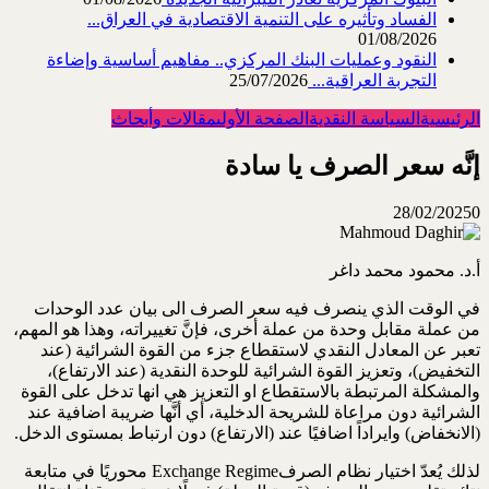
الفساد وتأثيره على التنمية الاقتصادية في العراق...
01/08/2026
النقود وعمليات البنك المركزي.. مفاهيم أساسية وإضاءة
التجربة العراقية...
25/07/2026
الرئيسية
السياسة النقدية
الصفحة الأولى
مقالات وأبحاث
إنَّه سعر الصرف يا سادة
28/02/2025
0
أ.د. محمود محمد داغر
في الوقت الذي ينصرف فيه سعر الصرف الى بيان عدد الوحدات
من عملة مقابل وحدة من عملة أخرى، فإنَّ تغييراته، وهذا هو المهم،
تعبر عن المعادل النقدي لاستقطاع جزء من القوة الشرائية (عند
التخفيض)، وتعزيز القوة الشرائية للوحدة النقدية (عند الارتفاع)،
والمشكلة المرتبطة بالاستقطاع او التعزيز هي انها تدخل على القوة
الشرائية دون مراعاة للشريحة الدخلية، أي أنَّها ضريبة اضافية عند
(الانخفاض) وايراداً اضافيًا عند (الارتفاع) دون ارتباط بمستوى الدخل.
لذلك يُعدّ اختيار نظام الصرفExchange Regime محوريًا في متابعة