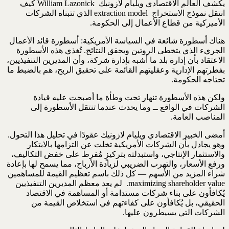
يكشف العالم الاقتصادي ويليام لازونيك ‏ ‏William Lazonick‏ كيف
انتقل نموذج الاستخراج ‏ ‏extraction model‏ الذي تتبناه الشركات
الأميركية من قطاع الأعمال إلى الحكومة‎.‎
هناك أسطورة شائعة في السياسة الأمريكية: أسطورة قائد الأعمال
الجريء الذي يتخطى الروتين ‏ويحقق النتائج. تُغذي هذه الأسطورة
الاعتقاد بأن إدارة بلد ما أشبه بإدارة شركة، وأن المديرين ‏التنفيذيين،
بفطرتهم الإدارية وعقليتهم القائمة على تحقيق الربح، هم بالضبط ما
تحتاجه الحكومة.‏
ولكن هذه الأسطورة تنهار تحت وطأة ما أصبحت عليه قيادة
الشركات في الواقع ــ وما يحدث ‏عندما تنتقل الأسطورة إلى
المناصب العامة.‏
أمضى الخبير الاقتصادي ويليام لازونيك عقودًا في تحليل هذا التحول.
وهو يجادل بأن الشركات ‏الأمريكية تخلت عن التزامها بالابتكار
والاستثمار الإنتاجي، واستبدلته بتركيزٍ مُفرط على خفض ‏التكاليف،
ورفع الأسعار، والتهرب الضريبي لزيادة الأرباح، مما يسمح لها بإعادة
شراء المزيد ‏من الأسهم ‏‎—‎‏ كل ذلك باسم تعظيم القيمة للمساهمين
‏maximizing shareholder value‏.‏ ‏ لم ‏يعد معظم المديرين التنفيذيين
يُكافأون على بناء شركات مستدامة أو المساهمة في الاقتصاد
‏الحقيقي، بل يُكافأون على كفاءتهم في استخلاص القيمة من
الشركات التي يسيطرون عليها.‏