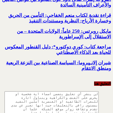
والأعراف التأمينية السائدة
قراءة نقدية لكتاب منعم الخفاجي:‏ التأمين من الحريق
‏وخسارة الأرباح: النظرية ‏ومستندات التنفيذ
مايكل روبرتس: 250 عاماً: الولايات المتحدة – من
الاستقلال إلى الإمبراطورية
مراجعة كتاب:‏ كوري دوكتورو*:‏ دليل القنطور المعكوس
للحياة بعد ‏الذكاء الاصطناعي
شيران إلانـﭙيروما: السياسة الصناعية ‏بين النزعة الريعية
ومنطق الانتقام
التعليق هنا