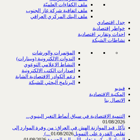
ملف الكفاءات العلميّة
ملف اتفاقية شركة غاز الجنوب
ملف البنك المركزي العراقي
جدل اقتصادي
خواطر إقتصادية
احداث وتقارير اقتصادية
نشاطات الشبكة
المؤتمرات والورشات
الندوات الالكترونية (وبينارات)
النشاط الاعلامي التوعوي
اصدارات الكتب الالكترونية
دعم الكوادر الاقتصادية الشابة
البرنامج البحثي للشبكة
فيديو
المكتبة الاقتصادية
الاتصال بنا
التنمية الإقتصادية في سياق أنماط التغير البنيوي...
01/08/2026
تآكل قيد الموازنة الهش في العراق: من وفرة الموارد إلى
تقلص القدرة على التمويل‎ (...
01/08/2026
البنوك المركزية تغادر الليبرالية الجديدة
01/08/2026