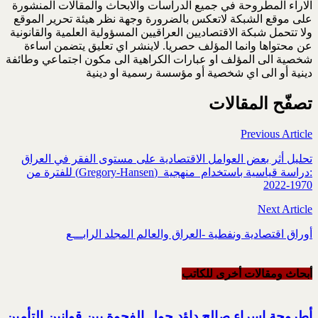
الاراء المطروحة في جميع الدراسات والابحاث والمقالات المنشورة
على موقع الشبكة لاتعكس بالضرورة وجهة نظر هيئة تحرير الموقع
ولا تتحمل شبكة الاقتصاديين العراقيين المسؤولية العلمية والقانونية
عن محتواها وانما المؤلف حصريا. لاينشر اي تعليق يتضمن اساءة
شخصية الى المؤلف او عبارات الكراهية الى مكون اجتماعي وطائفة
دينية أو الى اي شخصية أو مؤسسة رسمية او دينية
تصفّح المقالات
Previous Article
تحليل أثر بعض العوامل الاقتصادية على مستوى الفقر في العراق
:دراسة قياسية باستخدام ‏ منهجية ‏‎ ‎‏(‏Gregory-Hansen‏)‏‎ ‎للفترة من
1970-2022‏
Next Article
أوراق اقتصادية ونفطية -العراق والعالم المجلد الرابـــع
أبحاث ومقالات أخرى للکاتب
أطروحة إسراء صالح داؤد حول الفجوة بين قوانين ‏التأمين