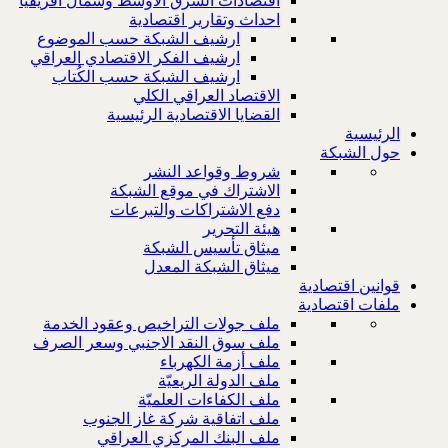
اقتصادات الشرق الاوسط وشمال افريقيا
احداث وتقارير اقتصادية
ارشيف الشبكة حسب الموضوع
ارشيف الفكر الاقتصادي العراقي
ارشيف الشبكة حسب الكُتاب
الاقتصاد العراقي الكلي
القضايا الاقتصادية الرئيسية
الرئيسية
حول الشبكة
شروط وقواعد النشر
الاشتراك في موقع الشبكة
دفع الاشتراكات والتبرعات
هيئة التحرير
ميثاق تأسيس الشبكة
ميثاق الشبكة المعدل
قوانين اقتصادية
ملفات اقتصادية
ملف جولات التراخيص وعقود الخدمة
ملف سوق النقد الاجنبي وسعر الصرف
ملف أزمة الكهرباء
ملف الدولة الريعيّة
ملف الكفاءات العلميّة
ملف اتفاقية شركة غاز الجنوب
ملف البنك المركزي العراقي