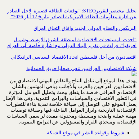
تحليل مختصر لتقريرSTEO‏: “توقعات الطاقة قصيرة الاجل الصادر
عن ادارة معلومات الطاقة الامريكية ‏الصادر بتاريخ 12 أيار 2026”.‏
البريكس والنظام الدولي الجديد وافاق التحاق العراق
“احدث المستجدات الاقتصادية لمنطقة الشرق الاوسط وشمال
افريقيا”: قراءة في تقرير البنك الدولي مع اشارة خاصة الى العراق
اقتصاديون من أجل فلسطين اتحاد الاقتصاد السياسي الراديكالي
شبكة الاقتصاديين العراقيين تنعي ضحايا حريق الحمدانية
يهدف هذا الموقع إلى تبادل النتاج والنقاش المهني الاقتصادي بين
الاقتصاديين العراقيين والعرب والأجانب وباقي المهتمين بالشأن
الإقتصادي العراقي خاصة ما يتعلق ببحث وتحليل العوامل المؤثرة
في التطور الاقتصادي والسياسات والبرامج التنموية. وفي هذا الإطار
يعمل الموقع على التوصل إلى صياغة خلاصة نقدية بناءة للتطورات
الإقتصادية التاريخية وابراز العوامل الفاعلة فيها وصياغة توصيات
مهنية عملية واضحة ومبسطة ومجدولة مفيدة لراسمي السياسات
الإقتصادية ومتخذي القرار والمسؤولين عن البرامج التنموية.
شروط وقواعد النشر في موقع الشبكة