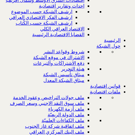
اقتصادات الشرق الاوسط وشمال افريقيا
احداث وتقارير اقتصادية
ارشيف الشبكة حسب الموضوع
ارشيف الفكر الاقتصادي العراقي
ارشيف الشبكة حسب الكُتاب
الاقتصاد العراقي الكلي
القضايا الاقتصادية الرئيسية
الرئيسية
حول الشبكة
شروط وقواعد النشر
الاشتراك في موقع الشبكة
دفع الاشتراكات والتبرعات
هيئة التحرير
ميثاق تأسيس الشبكة
ميثاق الشبكة المعدل
قوانين اقتصادية
ملفات اقتصادية
ملف جولات التراخيص وعقود الخدمة
ملف سوق النقد الاجنبي وسعر الصرف
ملف أزمة الكهرباء
ملف الدولة الريعيّة
ملف الكفاءات العلميّة
ملف اتفاقية شركة غاز الجنوب
ملف البنك المركزي العراقي