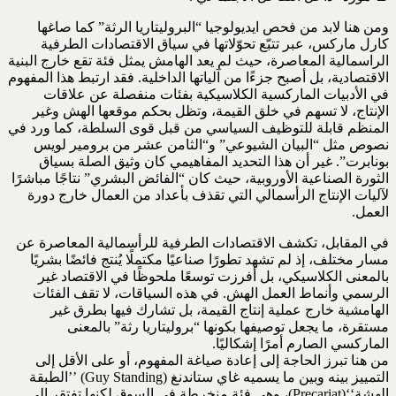
ومن هنا لابد من فحص ايديولوجيا “البروليتاريا الرثة” كما صاغها
كارل ماركس، عبر تتبّع تحوّلاتها في ‏سياق الاقتصادات الطرفية
الراسمالية المعاصرة، حيث لم يعد الهامش يمثل فئة تقع خارج البنية
الاقتصادية، ‏بل أصبح جزءًا من آلياتها الداخلية. فقد ارتبط هذا المفهوم
في الأدبيات الماركسية الكلاسيكية بفئات منفصلة ‏عن علاقات
الإنتاج، لا تسهم في خلق القيمة، وتظل بحكم موقعها الهش وغير
المنظم قابلة للتوظيف السياسي ‏من قبل قوى السلطة، كما ورد في
نصوص مثل “البيان الشيوعي” و“الثامن عشر من برومير لويس
‏بونابرت”. غير أن هذا التحديد المفاهيمي كان وثيق الصلة بسياق
الثورة الصناعية الأوروبية، حيث كان ‏‏“الفائض البشري” نتاجًا مباشرًا
لآليات الإنتاج الرأسمالي التي تقذف بأعداد من العمال خارج دورة
العمل.‏
في المقابل، تكشف الاقتصادات الطرفية للرأسمالية المعاصرة عن
مسار مختلف، إذ لم تشهد تطورًا صناعيًا ‏مكتملًا يُنتج فائضًا بشريًا
بالمعنى الكلاسيكي، بل أفرزت توسعًا ملحوظًا في الاقتصاد غير
الرسمي وأنماط ‏العمل الهش. في هذه السياقات، لا تقف الفئات
الهامشية خارج عملية إنتاج القيمة، بل تشارك فيها بطرق غير
‏مستقرة، ما يجعل توصيفها بكونها “بروليتاريا رثة” بالمعنى
الماركسي الصارم أمرًا إشكاليًا. ‏
من هنا تبرز الحاجة إلى إعادة صياغة المفهوم، أو على الأقل إلى
التمييز بينه وبين ما يسميه غاي ستاندنغ ‏‏(‏Guy Standing‏) ’’الطبقة
الهشة‘‘‏Precariat)‎‏)، وهي فئة منخرطة في السوق لكنها تفتقر إلى