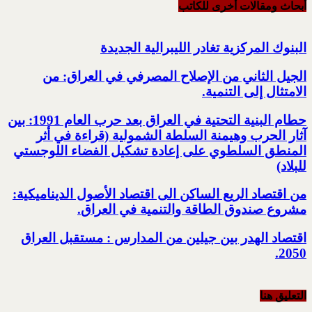
أبحاث ومقالات أخرى للکاتب
البنوك المركزية تغادر الليبرالية الجديدة
الجيل الثاني من الإصلاح المصرفي في العراق: من
الامتثال إلى التنمية.‏
حطام البنية التحتية في العراق بعد حرب العام 1991: بين
آثار الحرب وهيمنة السلطة الشمولية‎ ‏(قراءة في أثر
المنطق السلطوي على إعادة تشكيل الفضاء اللوجستي
للبلاد)‏
من اقتصاد الريع الساكن الى اقتصاد الأصول الديناميكية:
مشروع صندوق الطاقة والتنمية في العراق‎.
اقتصاد الهدر بين جيلين من المدارس : مستقبل العراق
2050‏‎.‎
التعليق هنا