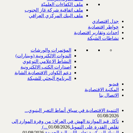
ملف الكفاءات العلميّة
ملف اتفاقية شركة غاز الجنوب
ملف البنك المركزي العراقي
جدل اقتصادي
خواطر إقتصادية
احداث وتقارير اقتصادية
نشاطات الشبكة
المؤتمرات والورشات
الندوات الالكترونية (وبينارات)
النشاط الاعلامي التوعوي
اصدارات الكتب الالكترونية
دعم الكوادر الاقتصادية الشابة
البرنامج البحثي للشبكة
فيديو
المكتبة الاقتصادية
الاتصال بنا
التنمية الإقتصادية في سياق أنماط التغير البنيوي...
01/08/2026
تآكل قيد الموازنة الهش في العراق: من وفرة الموارد إلى
تقلص القدرة على التمويل‎ (...
01/08/2026
البنوك المركزية تغادر الليبرالية الجديدة
01/08/2026