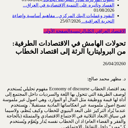
الفساد وتأثيره على التنمية الاقتصادية في العراق...
01/08/2026
النقود وعمليات البنك المركزي.. مفاهيم أساسية وإضاءة
التجربة العراقية...
25/07/2026
الاقتصاد العراقي الكلي
الرئيسية
الصفحة الأولى
تحولات الهامش في الاقتصادات الطرفية:
من البروليتاريا الرثة إلى اقتصاد الخطاب
26/04/2026
0
د. مظهر محمد صالح:
يعد اقتصاد الخطاب ‏Economy of discourse‏ مفهوم تحليلي يُستخدم
لوصف الطريقة التي تتحول بها ‏اللغة والسرديات داخل المجتمع إلى
أداة لها قيمة ووظيفة مثل المال أو الموارد، وهي اصول غير ملموسة
‏تصبح اصول ملموسة عبر انعكاساتها المادية مستقبلا ً. وتستخدم
عندما يُراد التركيز على البعد البنيوي ‏للخطاب وكيف يُنظَّم، ولاسيما
في سياق الابعاد الثلاثية في الاجتماع الاقتصادي والمتمثلة (بالحاجة
والفقر و ‏الفضاء العام) اذ ان الخطاب نفسه يُدار ويُقوَّم ويُستخدم
كـ“مورد” داخل التفاعل الاجتماعي .‏