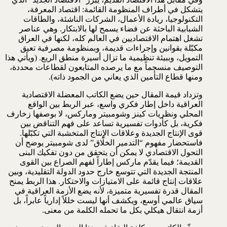
يتشكل في أطراف المنظومة القائمة: اقتصاد المعرفة،
التكنولوجيا، ريادة الأعمال، الشركات الناشئة، والطاقات
الشبابية الباحثة عن فضاء يسمح لها بالابتكار. وهي عناصر
تشغل اهتمام الاقتصاديين في العالم كله، لكنها في العراق
مكبّلة بقوانين وإجراءات قديمة، وبمنظومة مصرفية تعيق
التمويل، وببيئة تنظيمية ما تزال أسيرة منطق الريع. (ويأتي هذا
التوصيف منسجماً مع ما يرصده المتابعون لقطاعات محددة،
ومنها قطاع التأمين الذي يعاني من الجمود ذاته).
وتزداد قيمة المقال حين يضع الكاتب المعضلة الاقتصادية
العراقية داخل إطار فكري واسع، عبر الربط بين الواقع
المحلي ونظريات كينز وشومبيتر وماركس، لا بوصفها زخارف
فكرية، بل كأدوات تفسيرية تساعد على فهم التناقض بين
قوى الإنتاج الجديدة وعلاقات الإنتاج المتخشبة التي تكبّلها.
فاستحضار مفهوم “التدمير الخلّاق” لدى شومبيتر يوضح أن
التحول الاقتصادي لا يمكن أن يتحقق من دون تفكيك البنى
القديمة؛ فيما يقدّم ماركس إطاراً لفهم الصراع بين القوى
المنتجة الجديدة التي تتوسع خارج حدود الدولة التقليدية، وبين
علاقات إنتاج قائمة على الامتيازات والاحتكار. هذا الربط يمنح
المقال قدرة تفسيرية متميزة، لأنه يضع الأزمة العراقية في
سياق عالمي أوسع، ويكشف أنها ليست خللاً إدارياً عابراً، بل
أزمة انتقال هيكلي بكل ما تحمله الكلمة من معنى.