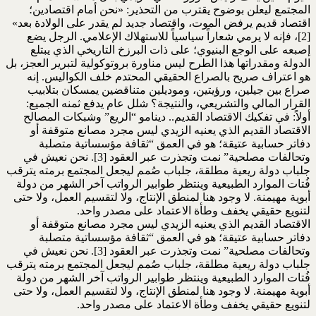
المجتمع ليعلن بوضوح يقترب من التحذير: ‏‏«نحن أمام اقتصادين؛
اقتصاد قديم يرفض الموت، واقتصاد جديد لم يقدر على الولادة بعد»
[2]، فإنه لا يرمي ‏شعاراً سياسياً للاستهلاك الإعلامي. الرجل يضع
إصبعه على الوجع البنيوي؛ على ذات البرزخ التاريخي الذي ‏يبتلع
الدولة ومقدراتها هذا الطرح ليس مناورة بروتوكولية لتبرير العجز، بل
هو اعتراف صريح بالصراع ‏الحقيقي المحتدم خلف الكواليس. إنه
صراع بين جيلين، ورؤيتين، وموديلين متناقضين يمسكان بتلابيب
القرار ‏المالي والتشريعي، والنتيجة؟ شلل عام يدفع ثمنه الجميع: ‏‏ ‏
أولاً: في تفكيك الاقتصاد القديم.. دينامو “الريع” وشبكات المصالح
الاقتصاد القديم الذي يعنيه الزيدي ليس ‏مجرد مصانع متوقفة أو
دفاتر حسابية عتيقة؛ هو في العمق “ثقافة مؤسساتية متصلبة
وتحالفات مصلحية” ‏نمت وتجذرت عبر العقود [3]. نحن نعيش في
جلباب دولة ريعية مطلقة، جلباب صُمم ليجعل المجتمع برمته ‏يترقب
فُتات الموارد الطبيعية وينتظر طوابير الرواتب آخر الشهر من دولة
أبوية مهيمنة. لا وجود هنا لمنطق ‏الإنتاج، ولا لتقسيم العمل، ولا حتى
لتنويع حقيقي يخفف وطأة الاعتماد على مصدر واحد. ‏‏ ‏
الاقتصاد القديم الذي يعنيه الزيدي ليس مجرد مصانع متوقفة أو
دفاتر حسابية عتيقة؛ هو في العمق “ثقافة ‏مؤسساتية متصلبة
وتحالفات مصلحية” نمت وتجذرت عبر العقود [3]. نحن نعيش في
جلباب دولة ريعية ‏مطلقة، جلباب صُمم ليجعل المجتمع برمته يترقب
فُتات الموارد الطبيعية وينتظر طوابير الرواتب آخر الشهر ‏من دولة
أبوية مهيمنة. لا وجود هنا لمنطق الإنتاج، ولا لتقسيم العمل، ولا حتى
لتنويع حقيقي يخفف وطأة ‏الاعتماد على مصدر واحد‏.