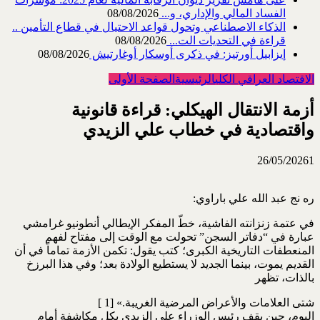
الفساد المالي والإداري، و...
08/08/2026
الذكاء الاصطناعي وتحول قواعد الاحتيال في قطاع ‏التأمين ..
قراءة في التحديات الت...
08/08/2026
إيزابيل أورتيز: في ذكرى ‏أوسكار أوغارتيش
08/08/2026
الاقتصاد العراقي الكلي
الرئيسية
الصفحة الأولى
أزمة الانتقال الهيكلي: قراءة قانونية
واقتصادية في خطاب علي الزيدي
26/05/2026
1
ره نج عبد الله علي باراوي:
في عتمة زنزانته الفاشية، خطّ المفكر الإيطالي أنطونيو غرامشي
عبارة في “دفاتر السجن” تحولت مع الوقت ‏إلى مفتاح لفهم
المنعطفات التاريخية الكبرى؛ كتب يقول: ‏تكمن الأزمة تماماً في أن
القديم يموت، بينما الجديد لا يستطيع الولادة بعد؛ وفي هذا البرزخ
بالذات، تظهر
‏شتى العلامات والأعراض المرضية الغريبة.» [1 ]
اليوم، حين يقف رئيس الوزراء علي الزيدي بكل مكاشفة أمام