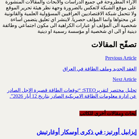
الاراء المطروحة في جميع الدراسات والابحاث والمقالات المنشورة
على موقع الشبكة لاتعكس بالضرورة وجهة نظر هيئة تحرير الموقع
ولا تتحمل شبكة الاقتصاديين العراقيين المسؤولية العلمية والقانونية
عن محتواها وانما المؤلف حصريا. لاينشر اي تعليق يتضمن اساءة
شخصية الى المؤلف او عبارات الكراهية الى مكون اجتماعي وطائفة
دينية أو الى اي شخصية أو مؤسسة رسمية او دينية
تصفّح المقالات
Previous Article
العقد الجديد وملف الطاقة في العراق
Next Article
تحليل مختصر لتقريرSTEO‏: “توقعات الطاقة قصيرة الاجل الصادر
عن ادارة معلومات الطاقة الامريكية ‏الصادر بتاريخ 12 أيار 2026”.‏
أبحاث ومقالات أخرى للکاتب
إيزابيل أورتيز: في ذكرى ‏أوسكار أوغارتيش