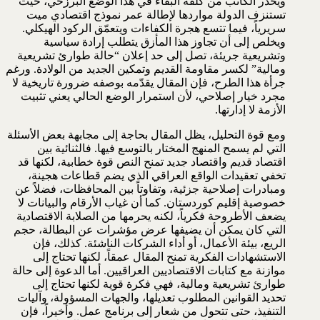
ويحذّر الكاتب من كلفة البقاء في هذا الوضع البرزخي، حيث
تستنزف الدولة مواردها لإطالة عمر نموذج اقتصادي ميت
سريرياً، فيما تتسع هجرة الكفاءات ويتعمّق الركود الهيكلي.
ويخلص إلى أن تجاوز هذا المأزق يتطلب إرادة سياسية
وتشريعية جريئة، تصل إلى حد إعلان “حالة طوارئ تشريعية
ومالية” لكسر مقاومة القديم وتمكين الجديد من الولادة. ورغم
جرأة هذا الطرح، فإن المقال يقدّمه بوصفه ضرورة تاريخية لا
مجرد خيار إصلاحي، لأن استمرار الوضع الحالي يعني تثبيت
الأزمة لا إدارتها.
ومع قوة التحليل، يظل المقال بحاجة إلى مجابهة بعض الأسئلة
التي لم يسمح المنهج المختار بالتوسع فيها. فالثنائية بين
اقتصاد قديم واقتصاد جديد تمنح النص قوة خطابية، لكنها قد
تخفي تعقيدات الواقع العراقي الذي يضم قطاعات هجينة،
ومبادرات إصلاحية جزئية، وتفاوتاً بين المحافظات، فضلاً عن
خصوصية إقليم كوردستان. كما أن غياب الأرقام والبيانات لا
يضعف الأطروحة فكرياً، لكنه يحرمها من الصلابة الاقتصادية
التي كان يمكن أن يضيفها عرض مؤشرات عن البطالة، حجم
الريع، بيئة الأعمال، أو أداء الشركات الناشئة. كذلك، فإن
الاستشهادات الفكرية تمنح المقال عمقاً، لكنها تحتاج إلى
موازنة مع كتابات الاقتصاديين العراقيين. أما الدعوة إلى حالة
طوارئ تشريعية ومالية، فهي فكرة قوية لكنها تحتاج إلى
تحديد القوانين المطلوب تعديلها، والجهات المسؤولة، وآليات
التنفيذ، حتى تتحول من شعار إلى برنامج عمل. وأخيراً، فإن