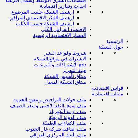
اقتصادات الشرق الاوسط وشمال افريقيا
احداث وتقارير اقتصادية
ارشيف الشبكة حسب الموضوع
ارشيف الفكر الاقتصادي العراقي
ارشيف الشبكة حسب الكُتاب
الاقتصاد العراقي الكلي
القضايا الاقتصادية الرئيسية
الرئيسية
حول الشبكة
شروط وقواعد النشر
الاشتراك في موقع الشبكة
دفع الاشتراكات والتبرعات
هيئة التحرير
ميثاق تأسيس الشبكة
ميثاق الشبكة المعدل
قوانين اقتصادية
ملفات اقتصادية
ملف جولات التراخيص وعقود الخدمة
ملف سوق النقد الاجنبي وسعر الصرف
ملف أزمة الكهرباء
ملف الدولة الريعيّة
ملف الكفاءات العلميّة
ملف اتفاقية شركة غاز الجنوب
ملف البنك المركزي العراقي