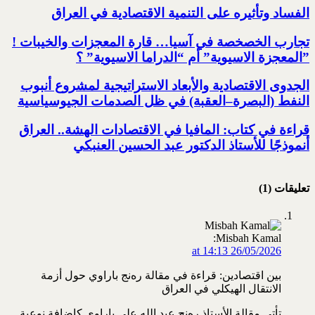
الفساد وتأثيره على التنمية الاقتصادية في العراق
تجارب الخصخصة في آسيا… قارة المعجزات والخيبات !‏
‏”المعجزة الاسيوية” أم “الدراما الاسيوية” ؟‏
الجدوى الاقتصادية والأبعاد الاستراتيجية لمشروع أنبوب
النفط (البصرة–العقبة) ‏في ظل الصدمات الجيوسياسية
قراءة في كتاب: المافيا في الاقتصادات الهشة.. العراق
أنموذجًا للأستاذ الدكتور عبد الحسين العنبكي
تعليقات (1)
Misbah Kamal:
26/05/2026 at 14:13
بين اقتصادين: قراءة في مقالة ره‌نج باراوي حول أزمة
الانتقال الهيكلي في العراق
تأتي مقالة الأستاذ ره‌نج عبد الله علي باراوي كإضافة نوعية