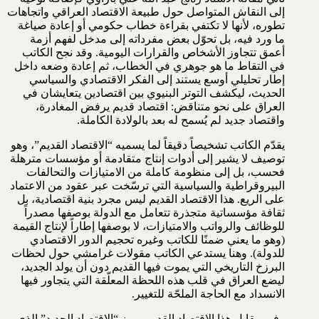
إلى النقاش المتواصل حول طبيعة الاقتصاد العراقي واتجاهات
تطوره، لأنها لا تكتفي بقراءة خطاب حكومي أو إعادة صياغة
ما ورد فيه، بل تحوّل بعض مفرداته إلى مدخل لفهم أزمة
أعمق تتجاوز الأشخاص والقرارات اليومية. وقد نجح الكاتب
في التقاط ما هو جوهري في الخطاب، ثم إعادة وضعه داخل
إطار تحليلي أوسع يستند إلى الفكر الاقتصادي والسياسي
الحديث، ليكشف التوتر البنيوي بين اقتصادين يتعايشان في
العراق على نحو متناقض: اقتصاد قديم يرفض المغادرة،
واقتصاد جديد لم يُسمح له بعد بالولادة الكاملة.
يقدّم الكاتب تشخيصاً دقيقاً لما يسميه “الاقتصاد القديم”، وهو
توصيف لا يشير إلى أدوات إنتاج متقادمة أو مؤسسات مترهلة
فحسب، بل إلى منظومة كاملة من الامتيازات والتحالفات
البيروقراطية والسياسية التي ترسّخت عبر عقود من الاعتماد
على الريع. هذا الاقتصاد القديم ليس مجرد بنية اقتصادية، بل
ثقافة مؤسساتية متجذرة تتعامل مع الدولة بوصفها مصدراً
للوظائف والرواتب والامتيازات، لا بوصفها إطاراً لإنتاج القيمة
(وهو ما يعني ضمنًا للكاتب وغيره تحجيم الدور الاقتصادي
للدولة). وهنا يستدعي الكاتب مقولات غرامشي حول لحظات
البرزخ التاريخي التي يموت فيها القديم دون أن يولد الجديد،
ليضع العراق في قلب هذه اللحظة المعلّقة التي يتجاور فيها
الانسداد مع الحاجة الملحّة للتغيير.
وفي مقابل هذا الاقتصاد القديم، يبرز “الاقتصاد الجديد” الذي