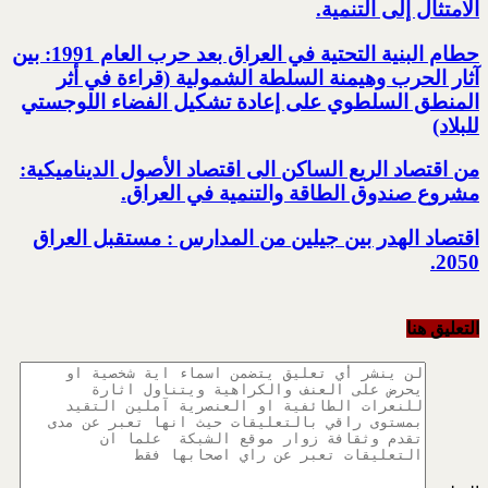
الامتثال إلى التنمية.‏
حطام البنية التحتية في العراق بعد حرب العام 1991: بين
آثار الحرب وهيمنة السلطة الشمولية‎ ‏(قراءة في أثر
المنطق السلطوي على إعادة تشكيل الفضاء اللوجستي
للبلاد)‏
من اقتصاد الريع الساكن الى اقتصاد الأصول الديناميكية:
مشروع صندوق الطاقة والتنمية في العراق‎.
اقتصاد الهدر بين جيلين من المدارس : مستقبل العراق
2050‏‎.‎
التعليق هنا