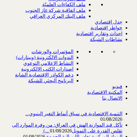
ملف الكفاءات العلميّة
ملف اتفاقية شركة غاز الجنوب
ملف البنك المركزي العراقي
جدل اقتصادي
خواطر إقتصادية
احداث وتقارير اقتصادية
نشاطات الشبكة
المؤتمرات والورشات
الندوات الالكترونية (وبينارات)
النشاط الاعلامي التوعوي
اصدارات الكتب الالكترونية
دعم الكوادر الاقتصادية الشابة
البرنامج البحثي للشبكة
فيديو
المكتبة الاقتصادية
الاتصال بنا
التنمية الإقتصادية في سياق أنماط التغير البنيوي...
01/08/2026
تآكل قيد الموازنة الهش في العراق: من وفرة الموارد إلى
تقلص القدرة على التمويل‎ (...
01/08/2026
البنوك المركزية تغادر الليبرالية الجديدة
01/08/2026