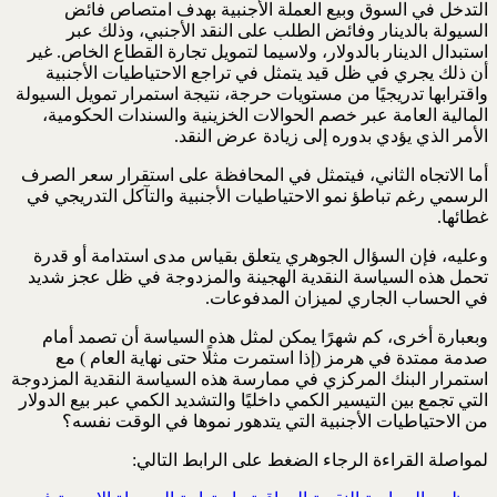
التدخل في السوق وبيع العملة الأجنبية ‏بهدف امتصاص فائض
السيولة بالدينار وفائض الطلب على النقد الأجنبي، وذلك عبر
استبدال الدينار ‏بالدولار، ولاسيما لتمويل تجارة القطاع الخاص. غير
أن ذلك يجري في ظل قيد يتمثل في تراجع ‏الاحتياطيات الأجنبية
واقترابها تدريجيًا من مستويات حرجة، نتيجة استمرار تمويل السيولة
المالية العامة ‏عبر خصم الحوالات الخزينية والسندات الحكومية،
الأمر الذي يؤدي بدوره إلى زيادة عرض النقد.‏
أما الاتجاه الثاني، فيتمثل في المحافظة على استقرار سعر الصرف
الرسمي رغم تباطؤ نمو الاحتياطيات ‏الأجنبية والتآكل التدريجي في
غطائها.‏
وعليه، فإن السؤال الجوهري يتعلق بقياس مدى استدامة أو قدرة
تحمل هذه السياسة النقدية الهجينة ‏والمزدوجة في ظل عجز شديد
في الحساب الجاري لميزان المدفوعات.‏
وبعبارة أخرى، كم شهرًا يمكن لمثل هذه السياسة أن تصمد أمام
صدمة ممتدة في هرمز (إذا استمرت مثلًا ‏حتى نهاية العام ) مع
استمرار البنك المركزي في ممارسة هذه السياسة النقدية المزدوجة
التي تجمع بين ‏التيسير الكمي داخليًا والتشديد الكمي عبر بيع الدولار
من الاحتياطيات الأجنبية التي يتدهور نموها في الوقت ‏نفسه؟
لمواصلة القراءة الرجاء الضغط على الرابط التالي: