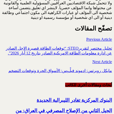
ولا تتحمل شبكة الاقتصاديين العراقيين المسؤولية العلمية والقانونية
عن محتواها وانما المؤلف حصريا. لاينشر اي تعليق يتضمن اساءة
شخصية الى المؤلف او عبارات الكراهية الى مكون اجتماعي وطائفة
دينية أو الى اي شخصية أو مؤسسة رسمية او دينية
تصفّح المقالات
Previous Article
تحليل مختصر لتقريرSTEO‏: “توقعات الطاقة قصيرة الاجل الصادر
عن ادارة معلومات الطاقة الامريكية ‏الصادر بتاريخ 12 أيار 2026”.‏
Next Article
مايكل روبرتس: إدموند فيلْـﭙس: ‏الأسواق الحرة وتوقعات التضخم
أبحاث ومقالات أخرى للکاتب
البنوك المركزية تغادر الليبرالية الجديدة
الجيل الثاني من الإصلاح المصرفي في العراق: من