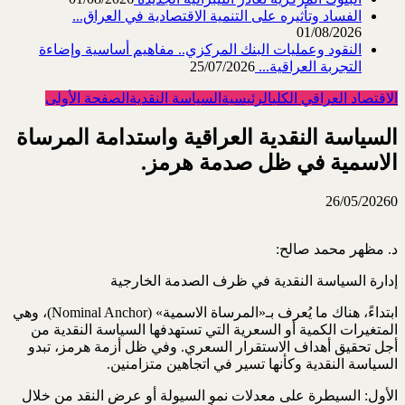
الفساد وتأثيره على التنمية الاقتصادية في العراق...
01/08/2026
النقود وعمليات البنك المركزي.. مفاهيم أساسية وإضاءة
التجربة العراقية...
25/07/2026
الاقتصاد العراقي الكلي
الرئيسية
السياسة النقدية
الصفحة الأولى
السياسة النقدية العراقية واستدامة المرساة
الاسمية في ظل صدمة هرمز.‏
26/05/2026
0
د. مظهر محمد صالح:
إدارة السياسة النقدية في ظرف الصدمة الخارجية
ابتداءً، هناك ما يُعرف بـ«المرساة الاسمية» ‏Nominal Anchor)‎‏)، وهي
المتغيرات الكمية أو السعرية ‏التي تستهدفها السياسة النقدية من
أجل تحقيق أهداف الاستقرار السعري. وفي ظل أزمة هرمز، تبدو
السياسة ‏النقدية وكأنها تسير في اتجاهين متزامنين.‏
الأول: السيطرة على معدلات نمو السيولة أو عرض النقد من خلال