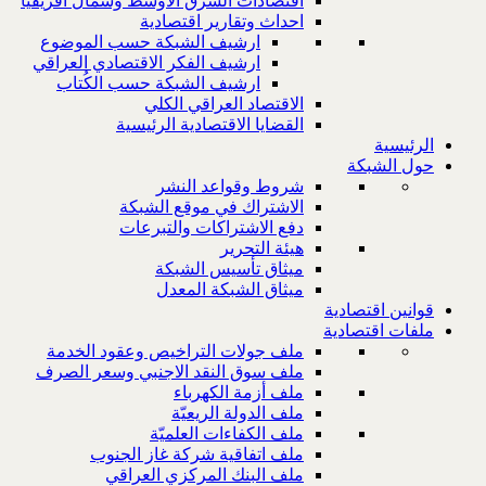
اقتصادات الشرق الاوسط وشمال افريقيا
احداث وتقارير اقتصادية
ارشيف الشبكة حسب الموضوع
ارشيف الفكر الاقتصادي العراقي
ارشيف الشبكة حسب الكُتاب
الاقتصاد العراقي الكلي
القضايا الاقتصادية الرئيسية
الرئيسية
حول الشبكة
شروط وقواعد النشر
الاشتراك في موقع الشبكة
دفع الاشتراكات والتبرعات
هيئة التحرير
ميثاق تأسيس الشبكة
ميثاق الشبكة المعدل
قوانين اقتصادية
ملفات اقتصادية
ملف جولات التراخيص وعقود الخدمة
ملف سوق النقد الاجنبي وسعر الصرف
ملف أزمة الكهرباء
ملف الدولة الريعيّة
ملف الكفاءات العلميّة
ملف اتفاقية شركة غاز الجنوب
ملف البنك المركزي العراقي