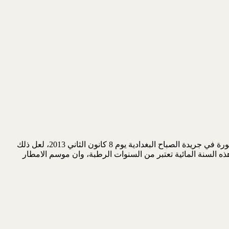
بمناسبة غرق بعض احياء بغداد في الاسبوع الاخير من عام 2012، اودّ اضاءة جوانب اضافية لما ذكرته في مقالتي الاولى عن الموضوع، والمنشورة في جريدة الصباح البغدادية يوم 8 كانون الثاني 2013، لعل ذلك
ذه السنة المائية تعتبر من السنوات الرطبة، وان موسم الامطار