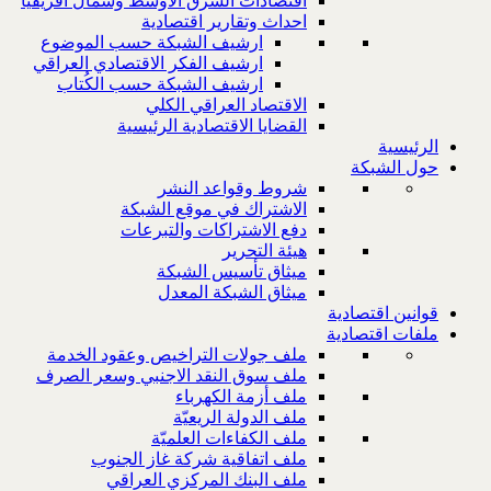
اقتصادات الشرق الاوسط وشمال افريقيا
احداث وتقارير اقتصادية
ارشيف الشبكة حسب الموضوع
ارشيف الفكر الاقتصادي العراقي
ارشيف الشبكة حسب الكُتاب
الاقتصاد العراقي الكلي
القضايا الاقتصادية الرئيسية
الرئيسية
حول الشبكة
شروط وقواعد النشر
الاشتراك في موقع الشبكة
دفع الاشتراكات والتبرعات
هيئة التحرير
ميثاق تأسيس الشبكة
ميثاق الشبكة المعدل
قوانين اقتصادية
ملفات اقتصادية
ملف جولات التراخيص وعقود الخدمة
ملف سوق النقد الاجنبي وسعر الصرف
ملف أزمة الكهرباء
ملف الدولة الريعيّة
ملف الكفاءات العلميّة
ملف اتفاقية شركة غاز الجنوب
ملف البنك المركزي العراقي