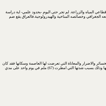
قطاعي المياه والزراعة. لم تجر حتى اليوم -بحدود علمي- اية دراسة
وقعه الجغرافي وخصائصه المناخية والهيدرولوجية.فالعراق يقع ضم
حدث من قبل بهذه المأساوية من حيث الخسائر والاضرار والمعاناة التي تعرضت لها العاصمة وسكانها فقد كان
تي امطرت (67) ملم في يوم واحد على مدي