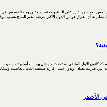
كن تلمس العديد من آثاره على البيئة والاقتصاد، وعلى وجه الخصوص في 
 المسلم به أن العراق هو من الدول الأكثر عرضة لتغير المناخ بسبب م
تية؟
غرق أجزاء من بغداد. الكارثة التي حلت ببغداد نتيجة لهطول الامطار يوم 25 كانون الاول الماضي لم ت
بت بغداد - وبدون شك - كارثة طبيعية المّت بالعاصمة وسكانها وذلك بسبب شدتها ال
ني الأخضر