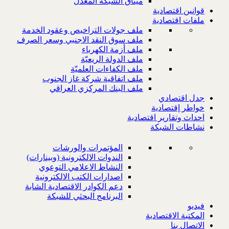
ميثاق الشبكة المعدل
قوانين اقتصادية
ملفات اقتصادية
ملف جولات التراخيص وعقود الخدمة
ملف سوق النقد الاجنبي وسعر الصرف
ملف أزمة الكهرباء
ملف الدولة الريعيّة
ملف الكفاءات العلميّة
ملف اتفاقية شركة غاز الجنوب
ملف البنك المركزي العراقي
جدل اقتصادي
خواطر إقتصادية
احداث وتقارير اقتصادية
نشاطات الشبكة
المؤتمرات والورشات
الندوات الالكترونية (وبينارات)
النشاط الاعلامي التوعوي
اصدارات الكتب الالكترونية
دعم الكوادر الاقتصادية الشابة
البرنامج البحثي للشبكة
فيديو
المكتبة الاقتصادية
الاتصال بنا