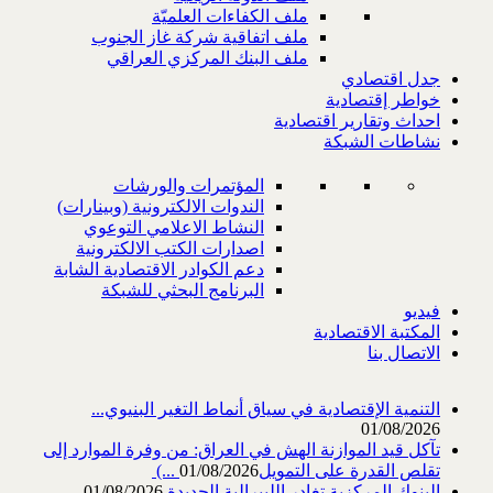
ملف الكفاءات العلميّة
ملف اتفاقية شركة غاز الجنوب
ملف البنك المركزي العراقي
جدل اقتصادي
خواطر إقتصادية
احداث وتقارير اقتصادية
نشاطات الشبكة
المؤتمرات والورشات
الندوات الالكترونية (وبينارات)
النشاط الاعلامي التوعوي
اصدارات الكتب الالكترونية
دعم الكوادر الاقتصادية الشابة
البرنامج البحثي للشبكة
فيديو
المكتبة الاقتصادية
الاتصال بنا
التنمية الإقتصادية في سياق أنماط التغير البنيوي...
01/08/2026
تآكل قيد الموازنة الهش في العراق: من وفرة الموارد إلى
تقلص القدرة على التمويل‎ (...
01/08/2026
البنوك المركزية تغادر الليبرالية الجديدة
01/08/2026