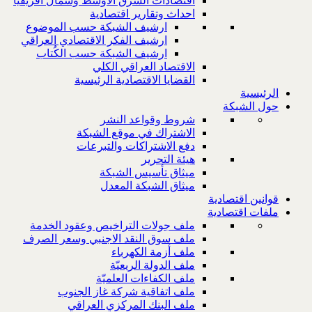
اقتصادات الشرق الاوسط وشمال افريقيا
احداث وتقارير اقتصادية
ارشيف الشبكة حسب الموضوع
ارشيف الفكر الاقتصادي العراقي
ارشيف الشبكة حسب الكُتاب
الاقتصاد العراقي الكلي
القضايا الاقتصادية الرئيسية
الرئيسية
حول الشبكة
شروط وقواعد النشر
الاشتراك في موقع الشبكة
دفع الاشتراكات والتبرعات
هيئة التحرير
ميثاق تأسيس الشبكة
ميثاق الشبكة المعدل
قوانين اقتصادية
ملفات اقتصادية
ملف جولات التراخيص وعقود الخدمة
ملف سوق النقد الاجنبي وسعر الصرف
ملف أزمة الكهرباء
ملف الدولة الريعيّة
ملف الكفاءات العلميّة
ملف اتفاقية شركة غاز الجنوب
ملف البنك المركزي العراقي