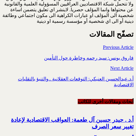
ولا تتحمل شبكة الاقتصاديين العراقيين المسؤولية العلمية والقانونية
عن محتواها وانما المؤلف حصريا. لاينشر اي تعليق يتضمن اساءة
شخصية الى المؤلف او عبارات الكراهية الى مكون اجتماعي وطائفة
دينية أو الى اي شخصية أو مؤسسة رسمية او دينية
تصفّح المقالات
Previous Article
فاروق يونس: سيد رحمه وخاطرة حول التأمين
Next Article
أ.د.عبدالحسين العنبكي: التوقعات العقلانية ..والتنبؤ بالتقلبات
الاقتصادية
أبحاث ومقالات أخرى للکاتب
أ.د . حيدر حسين آل طعمة: العواقب الاقتصادية لإعادة
تغيير سعر الصرف