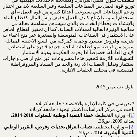
متطلبات سوق العمل العراقي. ولمعالجة الاختلالات الهيكلية في
توزيع قوة العمل بين القطاعات السلعية وغير السلعية لابد من اختيار
ودعم القطاعات التي تستوعب أعدادًا كبيرة من قوة العمل – أي
استخدام أسلوب الإنتاج كثيف العمل خفيف رأس المال كقطاع البناء
والإنشاءات وقطاع الخدمات والذي سيساهم مساهمة فعالة في
معالجة الوتيرة العالية لمعدلات البطالة. كما ان تحفيز القطاع الخاص
على الاستثمار في الصناعات المتوسطة والصغيرة عبر منح اعفاءات
ضريبية وقروض ميسرة وحماية كمركية من السلع الاجنبية المماثلة
سيزيد من فرصة نمو قطاعات انتاجية جديدة قادرة على امتصاص
الايدي العاملة، خصوصاً اذا وفرت الحكومة وهيئة الاستثمار
التسهيلات اللازمة لتحفيز هذه المشروعات عبر منح اراضي واجازات
استثمار وتذليل العقبات الادارية والحد من الفساد والبيروقراطية
المتفشية في مختلف الحلقات الادارية.
ايلول / سبتمبر 2015
* تدريسي في كلية الإدارة والاقتصاد / جامعة كربلاء.
باحث في مركز الدراسات الاستراتيجية / جامعة كربلاء
[1]
–
وزارة التخطيط
، خطة التنمية الوطنية للسنوات 2010-2014،
بغداد، 2009، ص36
.
[2]
– وزارة التخطيط
، شباب العراق تحديات وفرص، التقرير
الوطني
للتنمية
البشرية،
2014، ص59.