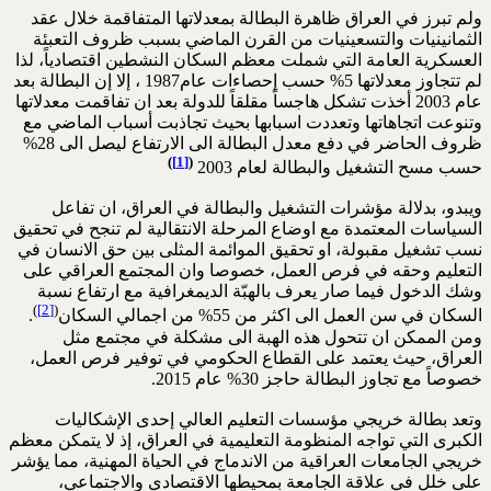
ولم تبرز في العراق ظاهرة البطالة بمعدلاتها المتفاقمة خلال عقد
الثمانينيات والتسعينيات من القرن الماضي بسبب ظروف التعبئة
العسكرية العامة التي شملت معظم السكان النشطين اقتصادياً، لذا
لم تتجاوز معدلاتها 5% حسب إحصاءات عام1987 ، إلا إن البطالة بعد
عام 2003 أخذت تشكل هاجساً مقلقاً للدولة بعد ان تفاقمت معدلاتها
وتنوعت اتجاهاتها وتعددت اسبابها بحيث تجاذبت أسباب الماضي مع
ظروف الحاضر في دفع معدل البطالة الى الارتفاع ليصل الى 28%
)
[1]
(
حسب مسح التشغيل والبطالة لعام 2003
ويبدو، بدلالة مؤشرات التشغيل والبطالة في العراق، ان تفاعل
السياسات المعتمدة مع اوضاع المرحلة الانتقالية لم تنجح في تحقيق
نسب تشغيل مقبولة، او تحقيق الموائمة المثلى بين حق الانسان في
التعليم وحقه في فرص العمل، خصوصا وان المجتمع العراقي على
وشك الدخول فيما صار يعرف بالهبّة الديمغرافية مع ارتفاع نسبة
)
[2]
(
السكان في سن العمل الى اكثر من 55% من اجمالي السكان
.
ومن الممكن ان تتحول هذه الهبة الى مشكلة في مجتمع مثل
العراق، حيث يعتمد على القطاع الحكومي في توفير فرص العمل،
خصوصاً مع تجاوز البطالة حاجز 30% عام 2015.
وتعد بطالة خريجي مؤسسات التعليم العالي إحدى الإشكاليات
الكبرى التي تواجه المنظومة التعليمية في العراق، إذ لا يتمكن معظم
خريجي الجامعات العراقية من الاندماج في الحياة المهنية، مما يؤشر
على خللٍ في علاقة الجامعة بمحيطها الاقتصادي والاجتماعي،