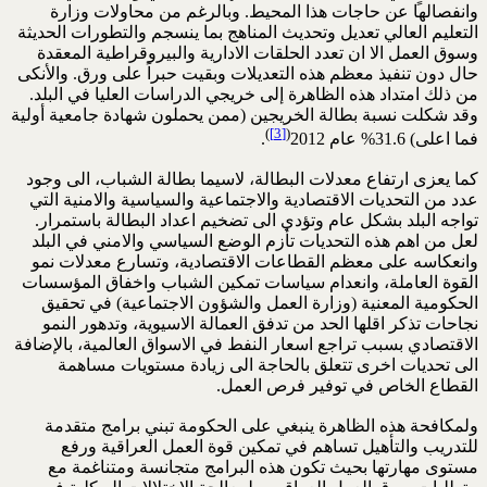
وانفصالها عن حاجات هذا المحيط. وبالرغم من محاولات وزارة
التعليم العالي تعديل وتحديث المناهج بما ينسجم والتطورات الحديثة
وسوق العمل الا ان تعدد الحلقات الادارية والبيروقراطية المعقدة
حال دون تنفيذ معظم هذه التعديلات وبقيت حبراً على ورق. والأنكى
من ذلك امتداد هذه الظاهرة إلى خريجي الدراسات العليا في البلد.
وقد شكلت نسبة بطالة الخريجين (ممن يحملون شهادة جامعية أولية
)
[3]
(
فما اعلى) 31.6% عام 2012
.
كما يعزى ارتفاع معدلات البطالة، لاسيما بطالة الشباب، الى وجود
عدد من التحديات الاقتصادية والاجتماعية والسياسية والامنية التي
تواجه البلد بشكل عام وتؤدي الى تضخيم اعداد البطالة باستمرار.
لعل من اهم هذه التحديات تأزم الوضع السياسي والامني في البلد
وانعكاسه على معظم القطاعات الاقتصادية، وتسارع معدلات نمو
القوة العاملة، وانعدام سياسات تمكين الشباب واخفاق المؤسسات
الحكومية المعنية (وزارة العمل والشؤون الاجتماعية) في تحقيق
نجاحات تذكر اقلها الحد من تدفق العمالة الاسيوية، وتدهور النمو
الاقتصادي بسبب تراجع اسعار النفط في الاسواق العالمية، بالإضافة
الى تحديات اخرى تتعلق بالحاجة الى زيادة مستويات مساهمة
القطاع الخاص في توفير فرص العمل.
ولمكافحة هذه الظاهرة ينبغي على الحكومة تبني برامج متقدمة
للتدريب والتأهيل تساهم في تمكين قوة العمل العراقية ورفع
مستوى مهارتها بحيث تكون هذه البرامج متجانسة ومتناغمة مع