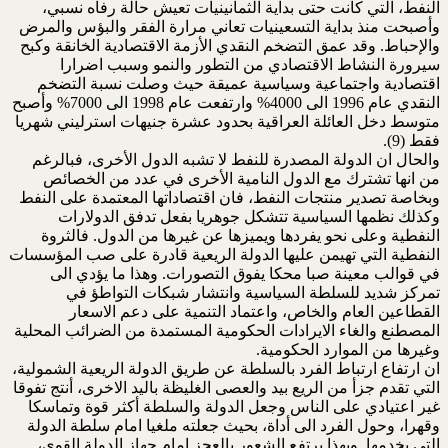
النفط، التي كانت حتى بداية الثمانينيات تعيش حالة رفاه نسبي،
وأصبحت منذ بداية التسعينيات تعاني مرارة الفقر والبؤس والمرض
والإحباط. وقد عمق التضخم النقدي الأزمة الاقتصادية الخانقة وكبح
سيرورة النشاط الاقتصادي من التطور والنمو وسبب اضرارا
اقتصادية واجتماعية وسياسية عميقة حيث وصلت نسبة التضخم
النقدي عام 1996 الى 4000% وارتفعت عام 1998 الى 7000% وأصبح
متوسط دخل العائلة العراقية بحدود عشرة جنيهات استرليني شهريا
فقط (9).
والحال ان الدولة المصدرة للنفط لا تشبه الدول الأخرى، فبالرغم
من انها تشترك مع الدول النامية الأخرى في عدد من الخصائص
وبخاصة تصدير منتجات النفط، فان اقتصاداتها المعتمدة على النفط
وكذلك نظمها السياسية تتشكل جوهريا بفعل تدفق الدولارات
النفطية وعلى نحو يفردها ويميزها عن غيرها من الدول. فالثروة
النفطية التي تهيمن عليها الدولة الريعية قادرة على صب المؤسسات
في قوالب معينة صبا محكا يفوق التصورات. وهذا ما يؤدي الى
تمركز شديد للسلطة السياسية وانتشار شبكات التواطؤ في
القطاعين العام والخاص، واعتماد التنمية على دعم الاسعار
المصطنع والغاء الايرادات الحكومية المستمدة من الضرائب المحلية
وغيرها من الموارد الحكومية.
ان ارتفاع ارتباط الفرد بالسلطة عن طريق الدولة الريعية الشمولية،
التي تقدم جزأ من الريع بيد والعصى الغليظة باليد الاخرى، أنتج تفوقا
غير اعتيادي على الناس وجعل الدولة والسلطة أكثر قوة وتماسكا
وقهرا، وحول الفرد الى أداة، بحيث جعلته ملغيا امام سلطة الدولة
التي يخدمها. وبهذا يرتفع الشعور بالعجز امام جهاز الدولة القوي،