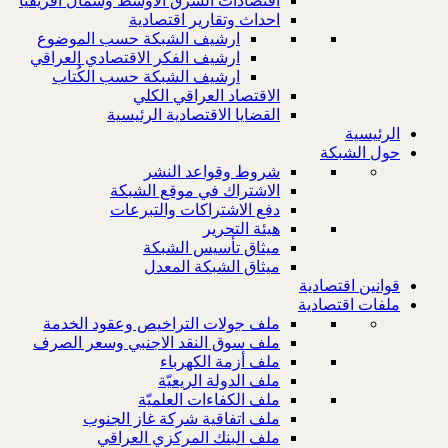
اقتصادات الشرق الاوسط وشمال افريقيا
احداث وتقارير اقتصادية
ارشيف الشبكة حسب الموضوع
ارشيف الفكر الاقتصادي العراقي
ارشيف الشبكة حسب الكُتاب
الاقتصاد العراقي الكلي
القضايا الاقتصادية الرئيسية
الرئيسية
حول الشبكة
شروط وقواعد النشر
الاشتراك في موقع الشبكة
دفع الاشتراكات والتبرعات
هيئة التحرير
ميثاق تأسيس الشبكة
ميثاق الشبكة المعدل
قوانين اقتصادية
ملفات اقتصادية
ملف جولات التراخيص وعقود الخدمة
ملف سوق النقد الاجنبي وسعر الصرف
ملف أزمة الكهرباء
ملف الدولة الريعيّة
ملف الكفاءات العلميّة
ملف اتفاقية شركة غاز الجنوب
ملف البنك المركزي العراقي