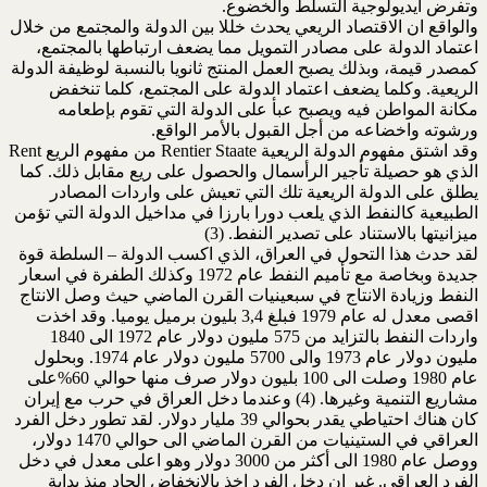
وتفرض أيديولوجية التسلط والخضوع.
والواقع ان الاقتصاد الريعي يحدث خللا بين الدولة والمجتمع من خلال
اعتماد الدولة على مصادر التمويل مما يضعف ارتباطها بالمجتمع،
كمصدر قيمة، وبذلك يصبح العمل المنتج ثانويا بالنسبة لوظيفة الدولة
الريعية. وكلما يضعف اعتماد الدولة على المجتمع، كلما تنخفض
مكانة المواطن فيه ويصبح عبأ على الدولة التي تقوم بإطعامه
ورشوته واخضاعه من أجل القبول بالأمر الواقع.
وقد اشتق مفهوم الدولة الريعية Rentier Staate من مفهوم الريع Rent
الذي هو حصيلة تأجير الرأسمال والحصول على ريع مقابل ذلك. كما
يطلق على الدولة الريعية تلك التي تعيش على واردات المصادر
الطبيعية كالنفط الذي يلعب دورا بارزا في مداخيل الدولة التي تؤمن
ميزانيتها بالاستناد على تصدير النفط. (3)
لقد حدث هذا التحول في العراق، الذي اكسب الدولة – السلطة قوة
جديدة وبخاصة مع تأميم النفط عام 1972 وكذلك الطفرة في اسعار
النفط وزيادة الانتاج في سبعينيات القرن الماضي حيث وصل الانتاج
اقصى معدل له عام 1979 فبلغ 3,4 بليون برميل يوميا. وقد اخذت
واردات النفط بالتزايد من 575 مليون دولار عام 1972 الى 1840
مليون دولار عام 1973 والى 5700 مليون دولار عام 1974. وبحلول
عام 1980 وصلت الى 100 بليون دولار صرف منها حوالي 60%على
مشاريع التنمية وغيرها. (4) وعندما دخل العراق في حرب مع إيران
كان هناك احتياطي يقدر بحوالي 39 مليار دولار. لقد تطور دخل الفرد
العراقي في الستينيات من القرن الماضي الى حوالي 1470 دولار،
ووصل عام 1980 الى أكثر من 3000 دولار وهو اعلى معدل في دخل
الفرد العراقي. غير ان دخل الفرد اخذ بالانخفاض الحاد منذ بداية