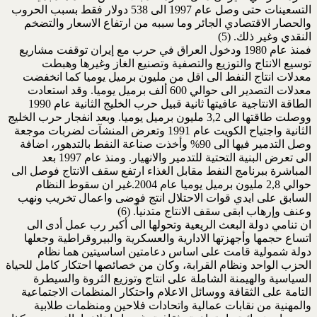
التسعينات حتى وصل عام 1997 الى 538 دولار فقط بسبب الحروب
والحصار الاقتصادي الجائر وما سببه من ارتفاع الاسعار والتضخم
النقدي وغير ذلك. (5)
فمنذ عام 1980 ودخول العراق في حرب مع إيران توقفت مشاريع
توسيع الانتاج والتوزيع والتصفية وتصنيع الغاز وغيرها وهبطت
معدلات انتاج النفط الى اقل من مليون برميل يوميا كما انخفضت
معدلات التصدير الى حوالي 600 ألف برميل يوميا. وقد استعادت
الطاقة الانتاجية عافيتها ثانية قبيل حرب الخليج الثانية عام 1990
ووصلت طاقتها الى 3,2 مليون برميل يوميا. وبعد انفجار حرب الخليج
الثانية واجتياح الكويت عام 1991 وتعرض المنشآت لضربات موجعة
وصل التدمير فيها الى 90% وأخذت صناعة النفط بالتدهور، اضافة
الى تعرض البنية التحتية للتدمير والانهيار. ومنذ عام 1997 بعد
المباشرة ببرنامج النفط مقابل الغذاء ارتفع سقف الانتاج فوصل الى
حوالي 2,8 مليون برميل يوميا عام 2004.غير ان سقوط النظام
السابق على ايدي قوات الاحتلال انتج فوضى واعمال تخريب ونهب
وعنف وإرهاب ابقى سقف الانتاج متدنياً. (6)
ان تنامي دولة البعث الريعية وتحولها الى أكبر رب عمل أدى الى
اتساع حجمها وأجهزتها الادارية والعسكرية والبيروقراطية وجعلها
دولة شمولية قامت على اساس دعامتين اساسيتين هما نظام
الحزب الواحد ونظام القرابة، وكان من خصائصها احتكار كامل للحياة
السياسية والهيمنة الشاملة على انتاج وتوزيع الثروة والسيطرة
التامة على الثقافة ووسائل الاعلام واحتكار المنظمات الاجتماعية
والمهنية من نقابات عمالية واتحادات فلاحين ومنظمات طلابية