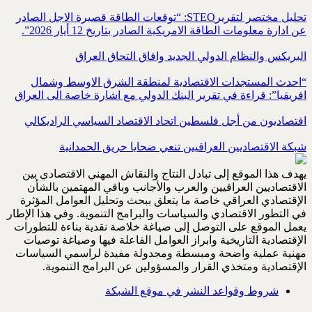
تحليل مختصر لتقريرSTEO‏: “توقعات الطاقة قصيرة الاجل الصادر
عن ادارة معلومات الطاقة الامريكية ‏الصادر بتاريخ 12 أيار 2026”.‏
البريكس والنظام الدولي الجديد وافاق التحاق العراق
“احدث المستجدات الاقتصادية لمنطقة الشرق الاوسط وشمال
افريقيا”: قراءة في تقرير البنك الدولي مع اشارة خاصة الى العراق
اقتصاديون من أجل فلسطين اتحاد الاقتصاد السياسي الراديكالي
شبكة الاقتصاديين العراقيين تنعي ضحايا حريق الحمدانية
يهدف هذا الموقع إلى تبادل النتاج والنقاش المهني الاقتصادي بين
الاقتصاديين العراقيين والعرب والأجانب وباقي المهتمين بالشأن
الإقتصادي العراقي خاصة ما يتعلق ببحث وتحليل العوامل المؤثرة
في التطور الاقتصادي والسياسات والبرامج التنموية. وفي هذا الإطار
يعمل الموقع على التوصل إلى صياغة خلاصة نقدية بناءة للتطورات
الإقتصادية التاريخية وابراز العوامل الفاعلة فيها وصياغة توصيات
مهنية عملية واضحة ومبسطة ومجدولة مفيدة لراسمي السياسات
الإقتصادية ومتخذي القرار والمسؤولين عن البرامج التنموية.
شروط وقواعد النشر في موقع الشبكة