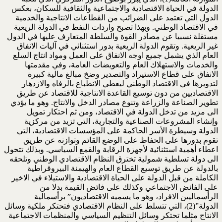
الدولة في الحياة الاقتصادية والاجتماعية والثقافية للسكان، بعكس
الدول التي تعتمد على الضرائب من القطاعات الانتاجية والخدمية
في الاقتصاد الوطني. وبهذا تصبح واردات النفط في الدولة الريعية
مستقلة نسبيا عن مصادر القوة والسلطة المتعارف عليها في الدول
غير الريعية. وتقوم الدولة الريعية بدور استثنائي في آليات الانفاق
العام الذي يشمل جميع اوجه الانفاق على العمل ومواد انتاج السلع
والخدمات والاستهلاك العام والتعويضات العامة، وفي مقدمتها
الانفاق على قطاع الاستيراد والتصدير وضخ مبالغ مالية كبيرة
لتدويرها في الاقتصاد الوطني ليعطي الانطباع بالرفاه والازدهار
الاقتصاديين من دون توسيع القاعدة الانتاجية للاقتصاد عن طريق
تطوير الصناعة والزراعة وتنوع مصادر الدخل والانتاج. وهو ما يؤدي
الى مزيد من تدخل الدولة في الاقتصاد، ومن ثم احتكار تمويل
وإنشاء المشروعات الصناعية والتجارية، التي تزيد من مركزية
الدولة وسيطرة الأسر الحاكمة على المؤسسات الاقتصادية، التي
تقوم بدورها على الحفاظ على الوضع القائم وتوازنه عن طريق
اعطاء أهمية استثنائية لأجهزة الرقابة والقمع السياسي. وبذلك تتحول
الى دولة تسلطية شمولية تخترق النظام الاقتصادي الوطني وتلحقه
بالدولة عن طريق توسيع القطاع العام والهيمنة البيروقراطية
الكاملة من قبل الدولة على الحياة الاقتصادية والاستيلاء في الاخير
على الفائض الاجتماعي وكذلك على فائض القيمة بدلا من
الرأسماليين الافراد، وهو ما يسميه الاقتصاديون” برأسمالية
الدولة”(2)، التي تتسلط على النظام الاقتصادي فتحتكر ملكية وسائل
الانتاج مثلما تحتكر وسائل التنظيم السياسي والمنظمات الاجتماعية