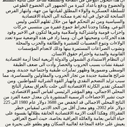
والخضوع ودفع بأعداد كبيرة من الجمهور الى الخضوع الطوعي
للسلطة العسكرية والولاء المطلق لقيادتها من جهة، وانتهاز الفرص
السانحة للدخول في أية ثغرة ممكنة الى الحياة الاقتصادية
والسياسية ومن ثم التحكم فيها من خلال ثقلهم الكمي وليس
النوعي. وهكذا وجدنا انخراط جموع غفيرة من منتسبي حركات
واحزاب قومية واشتراكية واسلامية وغيرها لتكون في الاخير وقود
هذه الحركات وضحيتها في آن. ومما زاد في هذه الوضعية سوء تعدد
الولاءات وتنوع العصبيات للعشيرة والطائفة والحزب والمحلة
ونشوب الصراعات المستمرة بينها وذلك لانعدام المؤسسات
القانونية والمدنية واحترام حقوق الانسان.
ان النظام الاستبدادي الشمولي والدولة الريعية انتجا أزمة اقتصادية
عميقة نشأت بسبب الحروب والحصار وأدت الى ضعف الطبقة
الوسطى وضمورها وظهور تمايزات طبقية واجتماعية جديدة، ونمو
شرائح هامشية جديدة من تجار الحروب والمقاولين والسماسرة، مما
سبب تزايد التضخم النقدي وانهيار القوة الشرائية للمواطنين. ومن
الممكن تقدير الكارثة الاقتصادية التي حلت بالعراق بمعيار الناتج
المحلي الاجمالي، وهو المؤشر الرئيسي لقياس النمو الاقتصادي،
حيث تشير الاحصاءات الرسمية المنشورة بان معدل حصة الفرد من
الناتج المحلي الاجمالي قد انخفض من 3688 دولار عام 1980 الى 225
دولار عام 2002، وهو معدل أقل من الحد الادنى لمقياس خطر
الفقر(8). وهكذا ألقت الازمة الاقتصادية الخانقة بظلالها بقسوة على
حياة الناس بعامة والعائلة العراقية بخاصة، حيث أصبح العراقي
يعيش على حافة المجاعة لغالبية السكان وهو يطفو على بحيرة من