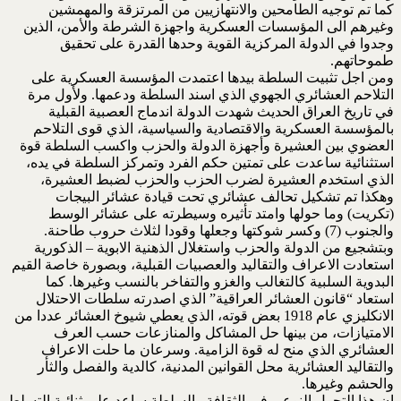
كما تم توجيه الطامحين والانتهازيين من المرتزقة والمهمشين
وغيرهم الى المؤسسات العسكرية واجهزة الشرطة والأمن، الذين
وجدوا في الدولة المركزية القوية وحدها القدرة على تحقيق
طموحاتهم.
ومن اجل تثبيت السلطة بيدها اعتمدت المؤسسة العسكرية على
التلاحم العشائري الجهوي الذي اسند السلطة ودعمها. ولأول مرة
في تاريخ العراق الحديث شهدت الدولة اندماج العصبية القبلية
بالمؤسسة العسكرية والاقتصادية والسياسية، الذي قوى التلاحم
العضوي بين العشيرة وأجهزة الدولة والحزب واكسب السلطة قوة
استثنائية ساعدت على تمتين حكم الفرد وتمركز السلطة في يده،
الذي استخدم العشيرة لضرب الحزب والحزب لضبط العشيرة،
وهكذا تم تشكيل تحالف عشائري تحت قيادة عشائر البيجات
(تكريت) وما حولها وامتد تأثيره وسيطرته على عشائر الوسط
والجنوب (7) وكسر شوكتها وجعلها وقودا لثلاث حروب طاحنة.
وبتشجيع من الدولة والحزب واستغلال الذهنية الابوية – الذكورية
استعادت الاعراف والتقاليد والعصبيات القبلية، وبصورة خاصة القيم
البدوية السلبية كالتغالب والغزو والتفاخر بالنسب وغيرها. كما
استعاد “قانون العشائر العراقية” الذي اصدرته سلطات الاحتلال
الانكليزي عام 1918 بعض قوته، الذي يعطي شيوخ العشائر عددا من
الامتيازات، من بينها حل المشاكل والمنازعات حسب العرف
العشائري الذي منح له قوة الزامية. وسرعان ما حلت الاعراف
والتقاليد العشائرية محل القوانين المدنية، كالدية والفصل والثأر
والحشم وغيرها.
ان هذا التحول النوعي في الثقافة والسلطة ساعد على ثنائية التسلط