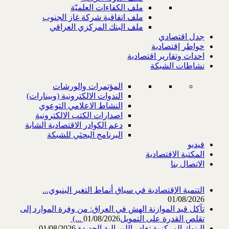
ملف الكفاءات العلميّة
ملف اتفاقية شركة غاز الجنوب
ملف البنك المركزي العراقي
جدل اقتصادي
خواطر إقتصادية
احداث وتقارير اقتصادية
نشاطات الشبكة
المؤتمرات والورشات
الندوات الالكترونية (وبينارات)
النشاط الاعلامي التوعوي
اصدارات الكتب الالكترونية
دعم الكوادر الاقتصادية الشابة
البرنامج البحثي للشبكة
فيديو
المكتبة الاقتصادية
الاتصال بنا
التنمية الإقتصادية في سياق أنماط التغير البنيوي...
01/08/2026
تآكل قيد الموازنة الهش في العراق: من وفرة الموارد إلى
تقلص القدرة على التمويل‎ (...
01/08/2026
البنوك المركزية تغادر الليبرالية الجديدة
01/08/2026