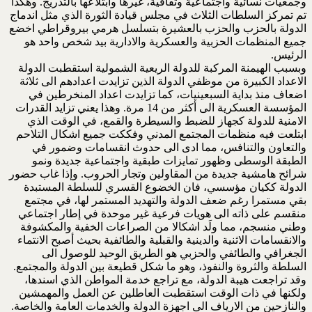
وجمعيات نسائية واجتماعية وثقافية، غيرها وابتلاعها بالتدريج. وهكذا
تم تمركز السلطات الثلاث في مجلس قيادة الثورة الذي مثل اندماج
الدولة بالحزب والحزب بالعشيرة بتسلسل هرمي بيروقراطي اخضع
جميع المنظمات الحزبية والعسكرية والادارية بيد شخص واحد هو
الرئيس.
وبسبب الهيمنة المركبة للدولة الريعية الشمولية استقطبت الدولة
الاعداد الكبيرة من موظفي الدولة الذين تزايدت اعدادهم الى ثلاثة
اضعاف منذ بداية السبعينيات، كما تزايدت اعداد المنخرطين في
المؤسسة العسكرية الى أكثر من 14 مرة. وهذا يعني تزايد القدرات
الامنية للدولة كجهاز للضبط والسيطرة والقمع، في الوقت الذي
ابتلعت فيه منظمات المجتمع المدني وفككت جميع اشكال التلاحم
والتعاون والتنافس، مما ادى الى حدوث انقسامات وضمور في
الطبقة الوسطى وظهور تمايزات طبقية واجتماعية جديدة ونمو
شرائح هامشية جديدة من المقاولين وتجار الحروب. وإذا غاب حضور
الدولة ككيان مؤسسي، فان الخضوع القسري للسلطة المستبدة
بقي مستمرا رغم ضعف الدولة والتهديد المستمر لها، في مجتمع
منقسم على ذاته الى هويات فرعية غير موحدة في إطار اجتماعي
وطني منسجم، مما ولَد اشكالا من الصراعات الخفية والمكشوفة
والانقسامات الاثنية والدينية والقبلية والطائفية بحيث أصبح الانتماء
الجغرافي والطائفي والحزبي هو الطريق الوحيد للوصول الى
السلطة والثروة والنفوذ، وهو ما شكل قطيعة بين الدولة والمجتمع.
وقد تراجعت هيبة الدولة، مع تراجع خدمة المواطن الذي اسندها،
ولكنها في ذات الوقت استقطبت العاطلين عن العمل والمهمشين
والنازحين من الارياف الى اجهزة الدولة والخدمات العامة والخاصة.