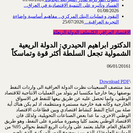
الفساد وتأثيره على التنمية الاقتصادية في العراق...
01/08/2026
النقود وعمليات البنك المركزي.. مفاهيم أساسية وإضاءة
التجربة العراقية...
25/07/2026
الاقتصاد العراقي الكلي
ملف الدولة الريعيّة
الدكتور ابراهيم الحيدري: الدولة الريعية
الشمولية تجعل السلطة أكثر قوة وتماسكاً
06/01/2016
1
Download PDF
\
منذ منتصف السبعينات نظرت الدولة العراقية الى واردات النفط
بوصفها ريعا خارجيا مكتسبا لم يتولد من العمليات الانتاجية للاقتصاد
الوطني، وانما تحصل عليه عن طريق بيعها للنفط في الاسواق
الخارجية وكأنه هبة خارجية مستمرة ومنتظمة، اذ لم يكن هناك أية
صلة بين انتاج النفط كنشاط اقتصادي وبين قطاعات الاقتصاد
الوطني الاخرى، ما عدا بعض الصناعات التحويلية، ولذلك فان
الاقتصاد الوطني يعتمد كليا وبصورة مباشرة على النفط، وهو طريق
الانفاق العام. فالبلد يعتمد على واردات الريع النفط بحوالي 95% من
الموازنة العامة(1)، الذي يبرز بوضوح الدور المركزي الذي تلعبه