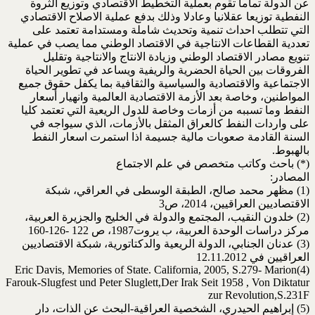
عن الدولة تماما تقوم بعملية التخطيط الاقتصادي وتوزيع الثروة
النفطية توزيعا عقلانيا وعادلا وذلك بدفع عملية الاصلاح الاقتصادي
التي تتطلب احداث تنمية وتحديث شاملة ومستدامة تعتمد على
تعددية القطاعات الانتاجية في الاقتصاد الوطني مما يصب في عملية
تنويع مصادر الاقتصاد الوطني وزيادة الانتاج والانتاجية وتقليل
الفروقات بين الحياة الحضرية والريفية ويساعد في تطوير الحياة
الاجتماعية والاقتصادية والسياسية والثقافية بما يكفل حقوق جميع
المواطنين، وخاصة بعد الأزمة الاقتصادية العالمية وانهيار أسعار
النفط وما تسببه من أزمات وخاصة للدول الريعية التي تعتمد كليا
على واردات النفط كالعراق المثقل بالأزمات، الذي سيواجه في
السنة القادمة صعوبات مالية جسيمة اذا استمرت اسعار النفط
بالهبوط.
(*) باحث وكاتب متخصص في علم الاجتماع
المصادر:
(1) مظهر محمد صالح، الطبقة الوسطى في العراقي، شبكة
الاقتصاديين العراقيين، 2014، ص3
(2) خلدون النقيب، المجتمع والدولة في الخليج والجزيرة العربية،
مركز دراسات الوحدة العربية، ب يروت1987، ص 122 -126-160
(3) عدنان الجنابي، الدولة الريعية والدكتاتورية، شبكة الاقتصاديين
العراقيين في 12.11.2012
Eric Davis, Memories of State. California, 2005, S.279- Marion(4)
Farouk-Slugfest und Peter Sluglett,Der Irak Seit 1958 , Von Diktatur
zur Revolution,S.231F
(5) إبراهيم الحيدري، الشخصية العراقية-البحث عن الذات، دار