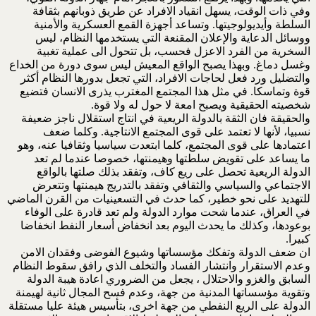
وفي ذات الوقت، يسهل انقياد الافراد عن طريق ذوبانهم بثقافة
السلطة وأيديولوجيتها. وتساعد أجهزة القمع العسكرية والأمنية
ووسائل الدعاية والإعلان المقنعة التي يستخدمها النظام، ليس
السخرية من الفرد الاعزل فحسب، بل تتحول الى عملية تغبية
وغسل دماغ. وبهذا يصبح الواقع المعيش ليس سوى دورة من الخداع
والتضليل ورد فعل لحاجات الافراد، التي تجعل بدورها النظام أكثر
قوة وتماسكا. في مثل هذا المجتمع المغترب يذرى الانسان فتضيع
شخصيته الحقيقية ويصبح امعة لا حول له ولا قوة.
والحقيقة فان الثقة بالدولة الريعية في انتاج استقلال ناجز ضعيفة
نسبيا، لأنها لا تعتمد على قوى المجتمع الانتاجية. وكلما ضعف
اعتمادها على قوى المجتمع، كلما ابتعدت سياسيا وثقافيا عنه، وهو
ما يساعد على تقويض سلطتها وهيمنتها، خصوصا عندما لم تعد
الدولة الريعية تحصل على ريع كاف، وتفقد بذلك صلتها بالواقع
الاجتماعي والسياسي والثقافي وتفقد بالتدريج هيمنتها وتتعرض
للتهديد على نحو خطير، كما حدث في التسعينيات من القرن الماضي
في العراق، عندما شحت موارد الدولة ولم تعد قادرة على الوفاء
بوعودها، وكذلك ما يحدث اليوم بعد انخفاض أسعار النفط انخفاضا
كبيرا.
ان ضعف الدولة وتفكك مؤسساتها وشيوع الفوضى وفقدان الامن
وعدم الاستقرار وانتشار الفساد والتخلف الذي رافق سقوط النظام
السابق والغزو والاحتلال ، يجعل من الضروري اعادة هيبة الدولة
وتقوية مؤسساتها المدنية من جهة، وعدم فسح المجال ثانية لهيمنة
الدولة على الريع النفطي من جهة اخرى، بتأسيس هيئة عليا مستقلة