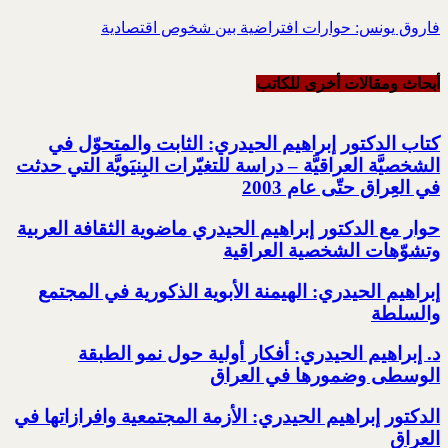
فاروق يونس: حوارات افتراضية بين شخوص اقتصادية
أبحاث ومقالات أخرى للکاتب
كتاب الدكتور إبراهيم الحيدري: الثابت والمتحوّل في
الشخصيَّة العراقيَّة – دراسة للتغيّرات البِنيَويَّة التي حدثت
في العِراق حتّى عام 2003
حوار مع الدكتور إبراهيم الحيدري ماضوية الثقافة العربية
وتشوّهات الشخصية العراقية
إبراهيم الحيدري: الهيمنة الأبوية الذكورية في المجتمع
والسلطة
د. إبراهيم الحيدري: أفكار أولية حول نمو الطبقة
الوسطى وضمورها في العراق
الدكتور إبراهيم الحيدري: الأزمة المجتمعية وافرازاتها في
العراق