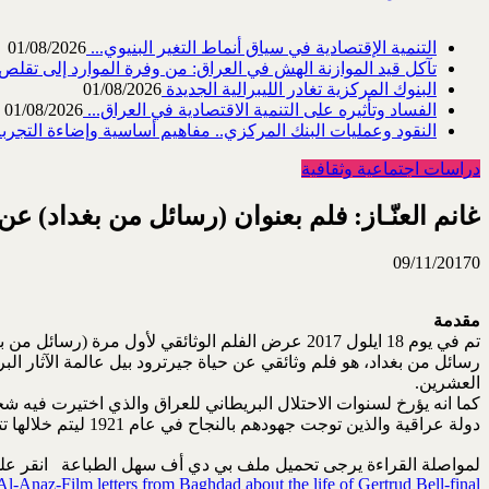
التنمية الإقتصادية في سياق أنماط التغير البنيوي...
01/08/2026
تآكل قيد الموازنة الهش في العراق: من وفرة الموارد إلى تقلص القد
البنوك المركزية تغادر الليبرالية الجديدة
01/08/2026
الفساد وتأثيره على التنمية الاقتصادية في العراق...
01/08/2026
النقود وعمليات البنك المركزي.. مفاهيم أساسية وإضاءة التجربة 
دراسات اجتماعية وثقافية
غانم العنّـاز: فلم بعنوان (رسائل من بغداد) ع
09/11/2017
0
مقدمة
تم في يوم 18 ايلول 2017 عرض الفلم الوثائقي لأول مرة (رسائل من بغداد) على قناة بي بي سي 4 التلفزيونية.
رسائل من بغداد، هو فلم وثائقي عن حياة جيرترود بيل عالمة الآثار البر
العشرين.
كما انه يؤرخ لسنوات الاحتلال البريطاني للعراق والذي اختيرت فيه 
دولة عراقية والذين توجت جهودهم بالنجاح في عام 1921 ليتم خلالها تتويج فيصل ابن الشريف حسين ملكا على العراق
لمواصلة القراءة يرجى تحميل ملف بي دي أف سهل الطباعة انقر على 
l-Anaz-Film letters from Baghdad about the life of Gertrud Bell-final