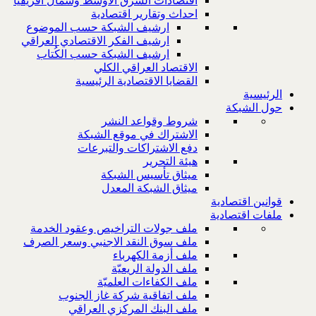
اقتصادات الشرق الاوسط وشمال افريقيا
احداث وتقارير اقتصادية
ارشيف الشبكة حسب الموضوع
ارشيف الفكر الاقتصادي العراقي
ارشيف الشبكة حسب الكُتاب
الاقتصاد العراقي الكلي
القضايا الاقتصادية الرئيسية
الرئيسية
حول الشبكة
شروط وقواعد النشر
الاشتراك في موقع الشبكة
دفع الاشتراكات والتبرعات
هيئة التحرير
ميثاق تأسيس الشبكة
ميثاق الشبكة المعدل
قوانين اقتصادية
ملفات اقتصادية
ملف جولات التراخيص وعقود الخدمة
ملف سوق النقد الاجنبي وسعر الصرف
ملف أزمة الكهرباء
ملف الدولة الريعيّة
ملف الكفاءات العلميّة
ملف اتفاقية شركة غاز الجنوب
ملف البنك المركزي العراقي