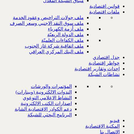
ميثاق الشبكة المعدل
قوانين اقتصادية
ملفات اقتصادية
ملف جولات التراخيص وعقود الخدمة
ملف سوق النقد الاجنبي وسعر الصرف
ملف أزمة الكهرباء
ملف الدولة الريعيّة
ملف الكفاءات العلميّة
ملف اتفاقية شركة غاز الجنوب
ملف البنك المركزي العراقي
جدل اقتصادي
خواطر إقتصادية
احداث وتقارير اقتصادية
نشاطات الشبكة
المؤتمرات والورشات
الندوات الالكترونية (وبينارات)
النشاط الاعلامي التوعوي
اصدارات الكتب الالكترونية
دعم الكوادر الاقتصادية الشابة
البرنامج البحثي للشبكة
فيديو
المكتبة الاقتصادية
الاتصال بنا