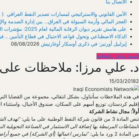
الاتصال بنا
الأمن القانوني والاستراتيجي لمسارات تصدير النفط العراقي ‎ ‎) ‎مقاربة في هندسة ...
العجز المالي وأزمة السيولة في العراق… بين إدارة الصدمة والإ
على هامش تقرير ديوان الرقابة المالية لعام 2025: مؤشرات الفساد المالي والإداري، و...
الذكاء الاصطناعي وتحول قواعد الاحتيال في قطاع ‏التأمين .. قر
إيزابيل أورتيز: في ذكرى ‏أوسكار أوغارتيش
08/08/2026
النفط والغاز والطاقة
د. علي مرزا: ملاحظات على قانون
15/03/2018
2
إقليم كردستان، توزيع أسهم على السكان، صندوق الأجيال، واستثناء 
أولاً: مجال نشاط الشركة
تنص المادة 3 من قانون شركة النفط الوطنية على ما يلي:
“تهدف الشر
النشاطات المرتبطة بها إضافة الى الاستثمار في الصناعة التحويلية ا
من المادة 2 ورد ما يلي
: “تمارس اعمالها [أي الشركة] في جميع أراضي 