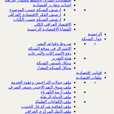
اقتصادات الشرق الاوسط وشمال افريقيا
احداث وتقارير اقتصادية
ارشيف الشبكة حسب الموضوع
ارشيف الفكر الاقتصادي العراقي
ارشيف الشبكة حسب الكُتاب
الاقتصاد العراقي الكلي
القضايا الاقتصادية الرئيسية
الرئيسية
حول الشبكة
شروط وقواعد النشر
الاشتراك في موقع الشبكة
دفع الاشتراكات والتبرعات
هيئة التحرير
ميثاق تأسيس الشبكة
ميثاق الشبكة المعدل
قوانين اقتصادية
ملفات اقتصادية
ملف جولات التراخيص وعقود الخدمة
ملف سوق النقد الاجنبي وسعر الصرف
ملف أزمة الكهرباء
ملف الدولة الريعيّة
ملف الكفاءات العلميّة
ملف اتفاقية شركة غاز الجنوب
ملف البنك المركزي العراقي