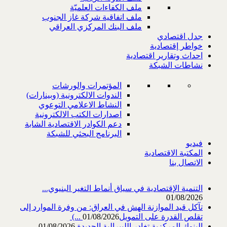
ملف الكفاءات العلميّة
ملف اتفاقية شركة غاز الجنوب
ملف البنك المركزي العراقي
جدل اقتصادي
خواطر إقتصادية
احداث وتقارير اقتصادية
نشاطات الشبكة
المؤتمرات والورشات
الندوات الالكترونية (وبينارات)
النشاط الاعلامي التوعوي
اصدارات الكتب الالكترونية
دعم الكوادر الاقتصادية الشابة
البرنامج البحثي للشبكة
فيديو
المكتبة الاقتصادية
الاتصال بنا
التنمية الإقتصادية في سياق أنماط التغير البنيوي...
01/08/2026
تآكل قيد الموازنة الهش في العراق: من وفرة الموارد إلى
تقلص القدرة على التمويل‎ (...
01/08/2026
البنوك المركزية تغادر الليبرالية الجديدة
01/08/2026