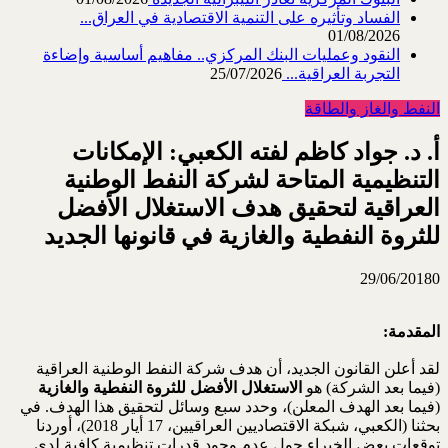
الفساد وتأثيره على التنمية الاقتصادية في العراق...
01/08/2026
النقود وعمليات البنك المركزي.. مفاهيم أساسية وإضاءة
التجربة العراقية...
25/07/2026
النفط والغاز والطاقة
أ. د. جواد كاظم لفته الكعبي: الإمكانات
التنظيمية المتاحة لشركة النفط الوطنية
العراقية لتحقيق هدف الاستغلال الأفضل
للثروة النفطية والغازية في قانونها الجديد
29/06/2018
0
المقدمة:
لقد أعلن القانون الجديد، أن هدف شركة النفط الوطنية العراقية
(فيما بعد الشركة) هو
الاستغلال الأفضل للثروة النفطية والغازية
(فيما بعد الهدف المعلن)، وحدد سبع وسائل لتحقيق هذا الهدف. في
بحثنا (الكعبي، شبكة الاقتصاديين العراقيين، 17 أيار 2018)، أوردنا
توقعات بعض الخبراء حول عدم وجود قدرات تنظيمية كافية لدى