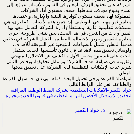
الشركة على تحقيق الهدف المعلن في القانون، لأسباب عزوّها إلى:
اتساع وتنوع مجالات نشاطها، ضعف مستوى أداء الشركات
المملوكة لها، ضعف مستوى كوادرها الفنية والإدارية، واعتمادها
معايير غير مهنية في التوظيف. إن جميع هذه الأسباب، كما نرى، هي
مشكلات تنظيمية عادية، بمستطاع إدارة الشركة التعامل معها بهذا
القدر أو ذاك من النجاح. في هذا البحث، نحن نتبنى أطروحة أخرى
مغايرة لتفسير وتبرير الاحتمالية التنظيمية لفشل الشركة في تحقيق
هدفها المعلن، تتمثل بالصياغات المنهجية غير الموفقة للأهداف،
ولوسائل تحقيق هذه الأهداف في قانون تأسيسها الجديد. يشتمل
البحث على قسمين: يختص الأول بالكشف عن الاختلال المنهجي
وتقويمه في صياغة أهداف الشركة ووسائل تحقيقها، ويختص الثاني
بتبرير غياب الإمكانات التنظيمية لدى الشركة على تحقيق هدفها
المعلن.
لمواصلة القراءة يرجي تحميل البحث كملف بي دي اف سهل القراءة
والطباعة. انقر على الرابط التالي
جواد الكعبي-الامكانات التنظيمية لشركة النفط الوطنية العراقية
لتحقيق الاستغلال الأفضل للثروة النفطية في قانونها الجديد-محررة
د. جواد الكعبي