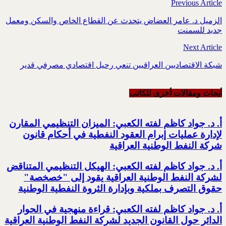
Previous Article
الزميل د. عامر العضاض يتحدث عن القطاع الخاص والسكن ومعمل
جديد للسمنت
Next Article
شبكة الاقتصاديين العراقيين تنعي رحيل اقتصادي مصرفي قدير
أبحاث ومقالات أخرى للکاتب
أ. د. جواد كاظم لفته الكعبي: الميزان التنظيمي المقارن
لإدارة عمليات إبرام العقود النفطية في أحكام قانون
شركة النفط الوطنية العراقية
أ. د. جواد كاظم لفته الكعبي: الهيكل التنظيمي المتناقض
لشركة النفط الوطنية العراقية يقود إلى "خصخصة"
حقوق التصرف بملكية وبإدارة الثروة النفطية الوطنية
أ. د. جواد كاظم لفته الكعبي: قراءة منهجية في الحوار
الدائر حول القانون الجديد لشركة النفط الوطنية العراقية