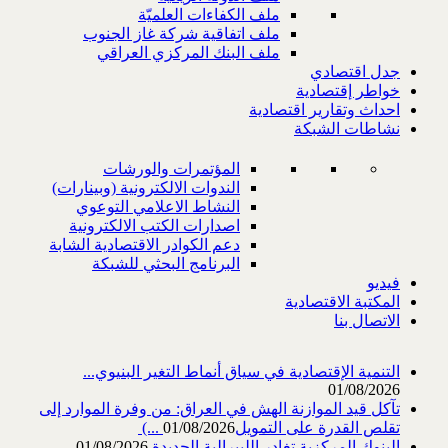
ملف الكفاءات العلميّة
ملف اتفاقية شركة غاز الجنوب
ملف البنك المركزي العراقي
جدل اقتصادي
خواطر إقتصادية
احداث وتقارير اقتصادية
نشاطات الشبكة
المؤتمرات والورشات
الندوات الالكترونية (وبينارات)
النشاط الاعلامي التوعوي
اصدارات الكتب الالكترونية
دعم الكوادر الاقتصادية الشابة
البرنامج البحثي للشبكة
فيديو
المكتبة الاقتصادية
الاتصال بنا
التنمية الإقتصادية في سياق أنماط التغير البنيوي...
01/08/2026
تآكل قيد الموازنة الهش في العراق: من وفرة الموارد إلى
تقلص القدرة على التمويل‎ (...
01/08/2026
البنوك المركزية تغادر الليبرالية الجديدة
01/08/2026