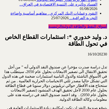
الفساد وتأثيره على التنمية الاقتصادية في العراق...
01/08/2026
النقود وعمليات البنك المركزي.. مفاهيم أساسية وإضاءة
التجربة العراقية...
25/07/2026
أسواق النفط والطاقة الدولية
الرئيسية
د. وليد خدوري *: استثمارات القطاع الخاص
في تحول الطاقة
16/10/2023
0
تدل دراسة صدرت مؤخرا عن صندوق النقد الدولي أنه ” من أجل
تحقيق الانتقال الى تصفير الانبعاثات بحلول عام 2050، سيتطلب هذا
في الأسواق الناشئة والدول النامية استثمارات ضخمة في هذه الدول
التي تشكل حاليا مصدر ثلثي الانحباسات الحرارية العالمية . من ثم
ستحتاج هذه الأقطار حوالي تريليونين دولار سنويا في قطاع الطاقة
بحلول عام 2030 لأجل تحقيق الهدف المنشود (تصفير الانبعاثات
بحلول عام 2050) . وقد اعتمد صندوق النقد في دراسته هذه على
معلومات وكالة الطاقة الدولية.
يتوقع صندوق النقد ان تكون امكانية زيادة الاستثمارات العامة في