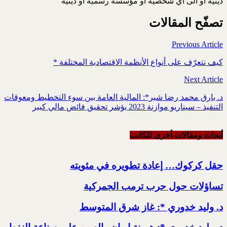
دينية أو الى اي شخصية أو مؤسسة رسمية او دينية
تصفّح المقالات
Previous Article
كيف نتعرّف على أنواع الأنظمة الاقتصادية المختلفة *
Next Article
د. بارق محمد رضا شبر*: المالية العامة بين سوء التخطيط ومعوقات
التنفيذ – سيناريو موازنة 2023 يؤشر تحقيق فائض مالي كبير
أبحاث ومقالات أخرى للکاتب
حقل كركوك… إعادة تطويره في مئويته
تساؤلات حول حرب ترمب الجمركية
د. وليد خدوري *: غاز شرق المتوسط