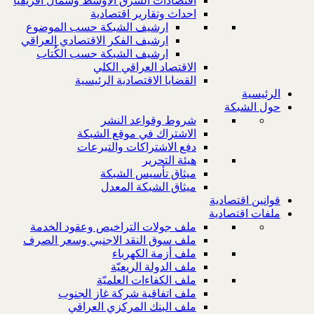
اقتصادات الشرق الاوسط وشمال افريقيا
احداث وتقارير اقتصادية
ارشيف الشبكة حسب الموضوع
ارشيف الفكر الاقتصادي العراقي
ارشيف الشبكة حسب الكُتاب
الاقتصاد العراقي الكلي
القضايا الاقتصادية الرئيسية
الرئيسية
حول الشبكة
شروط وقواعد النشر
الاشتراك في موقع الشبكة
دفع الاشتراكات والتبرعات
هيئة التحرير
ميثاق تأسيس الشبكة
ميثاق الشبكة المعدل
قوانين اقتصادية
ملفات اقتصادية
ملف جولات التراخيص وعقود الخدمة
ملف سوق النقد الاجنبي وسعر الصرف
ملف أزمة الكهرباء
ملف الدولة الريعيّة
ملف الكفاءات العلميّة
ملف اتفاقية شركة غاز الجنوب
ملف البنك المركزي العراقي