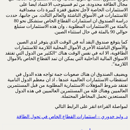
مجال الطاقة محدودة، من ثم فسيتوجب الاعتماد ايضا على
الاستثمارات الخاصة لأجل تحقيق قفزة كبيرة ذات مصداقية
للاستثمارات في الأسواق الناشئة والعالم الثالث. من جانبها، حددت
دراسة الصندوق ان استثمارات القطاع الخاص ستشكل نحو 80
بالمئة من الاستثمارات المطلوبة ، وان هذه الاستثمارات ستبلغ
حوالي 90 بالمئة في حال استثناء الصين.
كما يتوقع صندوق النقد أنه في الوقت الذي يتوفر لدى الصين
والأسواق الناشئة الأخرى الأموال المحلية اللازمة للاستثمارات
الطاقوية، الا انه في نفس الوقت هناك “الكثير من الدول التي تفتقد
الاسواق المالية الداخلية التي يمكن ان تمد القطاع الخاص بالأموال
اللازمة”.
ويضيف الصندوق ان هناك صعوبات جمة تواجه هذه الدول في
استقطاب الاستثمارات العالمية عندها ، اذ ان معظم الدول النامية
تفتقد شروط المؤهلات الاستثمارية المطلوبة من قبل المستثمرين
العالميين وهناك قلة من المستثمرين العالميين في هذه الدول
المستعدين تحمل المخاطر المحتملة.
لمواصلة القراءة انقر على الرابط التالي
د. وليد خدوري – استثمارات القطاع الخاص في تحول الطاقة