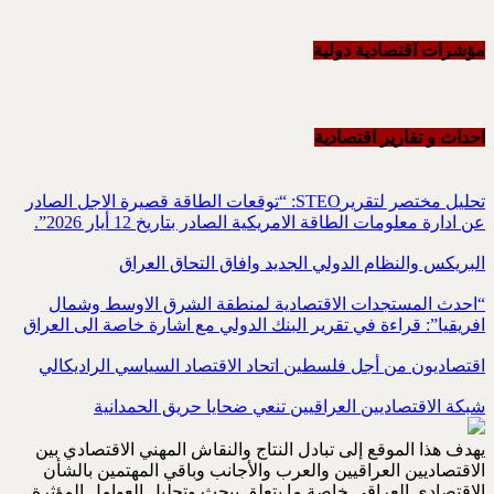
مؤشرات اقتصادية دولية
احداث و تقاریر اقتصادیة
تحليل مختصر لتقريرSTEO‏: “توقعات الطاقة قصيرة الاجل الصادر
عن ادارة معلومات الطاقة الامريكية ‏الصادر بتاريخ 12 أيار 2026”.‏
البريكس والنظام الدولي الجديد وافاق التحاق العراق
“احدث المستجدات الاقتصادية لمنطقة الشرق الاوسط وشمال
افريقيا”: قراءة في تقرير البنك الدولي مع اشارة خاصة الى العراق
اقتصاديون من أجل فلسطين اتحاد الاقتصاد السياسي الراديكالي
شبكة الاقتصاديين العراقيين تنعي ضحايا حريق الحمدانية
يهدف هذا الموقع إلى تبادل النتاج والنقاش المهني الاقتصادي بين
الاقتصاديين العراقيين والعرب والأجانب وباقي المهتمين بالشأن
الإقتصادي العراقي خاصة ما يتعلق ببحث وتحليل العوامل المؤثرة