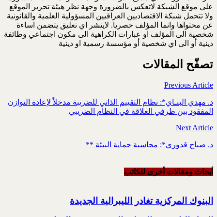
على موقع الشبكة لاتعكس بالضرورة وجهة نظر هيئة تحرير الموقع
ولا تتحمل شبكة الاقتصاديين العراقيين المسؤولية العلمية والقانونية
عن محتواها وانما المؤلف حصريا. لاينشر اي تعليق يتضمن اساءة
شخصية الى المؤلف او عبارات الكراهية الى مكون اجتماعي وطائفة
دينية أو الى اي شخصية أو مؤسسة رسمية او دينية
تصفّح المقالات
Previous Article
د. مهدي البنـاي*: نظام التقييم الذاتي للضريبة مدخلاً لإعادة التوازن
المفقود بين طرفي العلاقة في النظام الضريبي
Next Article
د. صباح قدوري*: محاسبة حماية البيئة **
أبحاث ومقالات أخرى للکاتب
البنوك المركزية تغادر الليبرالية الجديدة