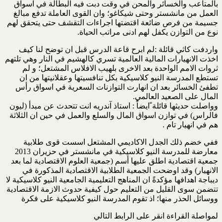
بالمتاعب والخسائر والمحن في وقت دبت فيه البطالة في اسواق
العمل من مانشستر وحتى شيكاغو؛ وان القوى العاملة تدفع مبالغ
جسيمة من فرص ضائعة اقتضتها اجراءات التقشف حتى يتحقق لهم
نوع من التوازن يكفل لهم ادنى مراتب الحياة.
واردفت كاثي قائلة :لم ابرح قاعة الدرس قبل ان توضح لنا كيف
اخذت الانهيارات المالية العالمية تسري كالهشيم في النار وهي تلتهم
ثروات الامم الواحدة بعد الاخرى بلهيب الافلاس المشتعل؛ و لم
تستطع المدرسة النيو كلاسيكية بكل تنافسيتها وعقلانيتها من ان
تطفئ الخسائر بعد ان انهارت التوازنات السعرية في اسواق رأس
المال على الصعيد العالمي.
وواصلت حديثها قائلة ًايضاً : استاذ آندريه انت تتحدث عن مبدأ (ليون
فالراس) في توازن اسواق المال والسلع والعمل في حين ان الثلاثة
هم في انهيار تام .
ففي خضم ذلك الجدل الاكاديمي المشتعل اسست قوى طلابية
معارضة للمدرسة النيو كلاسيكية في مانشستر في حزيران 2013
جمعية اقتصادية اطلق عليها أسم (جمعية العلوم الاقتصادية لما بعد
الانهيار) وقد اوضحت الجمعية الطلابية الاقتصادية المذكورة في
ديباجة اهدافها مؤكدةً ان المناهج التعليمية الجامعية النيو كلاسيكية لا
تتضمن سوى القليل من التعليم حول كيفية حدوث الازمة الاقتصادية
ووسائل الحذر منها؛ اذ تقوم المدرسة النيو كلاسيكية على فكرة
لمواصلة القراءة انقر على الرابط التالي