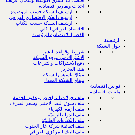
اقتصادات الشرق الاوسط وشمال افريقيا
احداث وتقارير اقتصادية
ارشيف الشبكة حسب الموضوع
ارشيف الفكر الاقتصادي العراقي
ارشيف الشبكة حسب الكُتاب
الاقتصاد العراقي الكلي
القضايا الاقتصادية الرئيسية
الرئيسية
حول الشبكة
شروط وقواعد النشر
الاشتراك في موقع الشبكة
دفع الاشتراكات والتبرعات
هيئة التحرير
ميثاق تأسيس الشبكة
ميثاق الشبكة المعدل
قوانين اقتصادية
ملفات اقتصادية
ملف جولات التراخيص وعقود الخدمة
ملف سوق النقد الاجنبي وسعر الصرف
ملف أزمة الكهرباء
ملف الدولة الريعيّة
ملف الكفاءات العلميّة
ملف اتفاقية شركة غاز الجنوب
ملف البنك المركزي العراقي