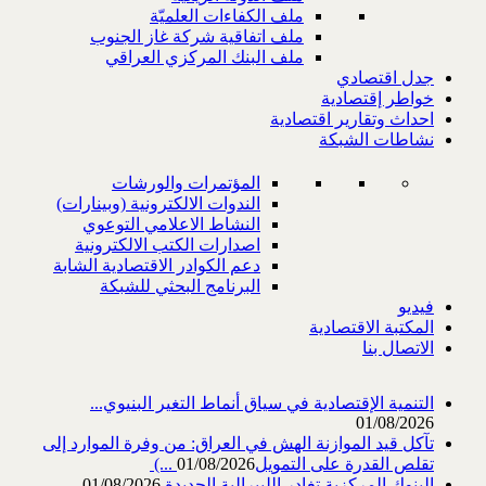
ملف الكفاءات العلميّة
ملف اتفاقية شركة غاز الجنوب
ملف البنك المركزي العراقي
جدل اقتصادي
خواطر إقتصادية
احداث وتقارير اقتصادية
نشاطات الشبكة
المؤتمرات والورشات
الندوات الالكترونية (وبينارات)
النشاط الاعلامي التوعوي
اصدارات الكتب الالكترونية
دعم الكوادر الاقتصادية الشابة
البرنامج البحثي للشبكة
فيديو
المكتبة الاقتصادية
الاتصال بنا
التنمية الإقتصادية في سياق أنماط التغير البنيوي...
01/08/2026
تآكل قيد الموازنة الهش في العراق: من وفرة الموارد إلى
تقلص القدرة على التمويل‎ (...
01/08/2026
البنوك المركزية تغادر الليبرالية الجديدة
01/08/2026