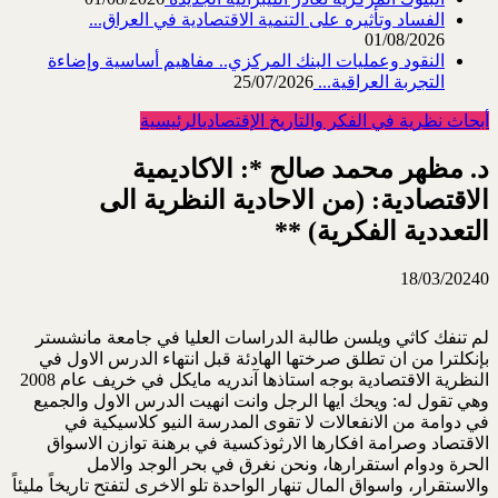
الفساد وتأثيره على التنمية الاقتصادية في العراق...
01/08/2026
النقود وعمليات البنك المركزي.. مفاهيم أساسية وإضاءة
التجربة العراقية...
25/07/2026
أبحاث نظرية في الفكر والتاريخ الإقتصادي
الرئيسية
د. مظهر محمد صالح *: الاكاديمية
الاقتصادية: (من الاحادية النظرية الى
التعددية الفكرية) **
18/03/2024
0
لم تنفك كاثي ويلسن طالبة الدراسات العليا في جامعة مانشستر
بإنكلترا من ان تطلق صرختها الهادئة قبل انتهاء الدرس الاول في
النظرية الاقتصادية بوجه استاذها آندريه مايكل في خريف عام 2008
وهي تقول له: ويحك ايها الرجل وانت انهيت الدرس الاول والجميع
في دوامة من الانفعالات لا تقوى المدرسة النيو كلاسيكية في
الاقتصاد وصرامة افكارها الارثوذكسية في برهنة توازن الاسواق
الحرة ودوام استقرارها، ونحن نغرق في بحر الوجد والامل
والاستقرار، واسواق المال تنهار الواحدة تلو الاخرى لتفتح تاريخاً مليئاً