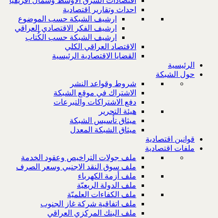
اقتصادات الشرق الاوسط وشمال افريقيا
احداث وتقارير اقتصادية
ارشيف الشبكة حسب الموضوع
ارشيف الفكر الاقتصادي العراقي
ارشيف الشبكة حسب الكُتاب
الاقتصاد العراقي الكلي
القضايا الاقتصادية الرئيسية
الرئيسية
حول الشبكة
شروط وقواعد النشر
الاشتراك في موقع الشبكة
دفع الاشتراكات والتبرعات
هيئة التحرير
ميثاق تأسيس الشبكة
ميثاق الشبكة المعدل
قوانين اقتصادية
ملفات اقتصادية
ملف جولات التراخيص وعقود الخدمة
ملف سوق النقد الاجنبي وسعر الصرف
ملف أزمة الكهرباء
ملف الدولة الريعيّة
ملف الكفاءات العلميّة
ملف اتفاقية شركة غاز الجنوب
ملف البنك المركزي العراقي