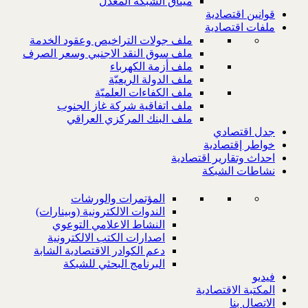
ميثاق الشبكة المعدل
قوانين اقتصادية
ملفات اقتصادية
ملف جولات التراخيص وعقود الخدمة
ملف سوق النقد الاجنبي وسعر الصرف
ملف أزمة الكهرباء
ملف الدولة الريعيّة
ملف الكفاءات العلميّة
ملف اتفاقية شركة غاز الجنوب
ملف البنك المركزي العراقي
جدل اقتصادي
خواطر إقتصادية
احداث وتقارير اقتصادية
نشاطات الشبكة
المؤتمرات والورشات
الندوات الالكترونية (وبينارات)
النشاط الاعلامي التوعوي
اصدارات الكتب الالكترونية
دعم الكوادر الاقتصادية الشابة
البرنامج البحثي للشبكة
فيديو
المكتبة الاقتصادية
الاتصال بنا