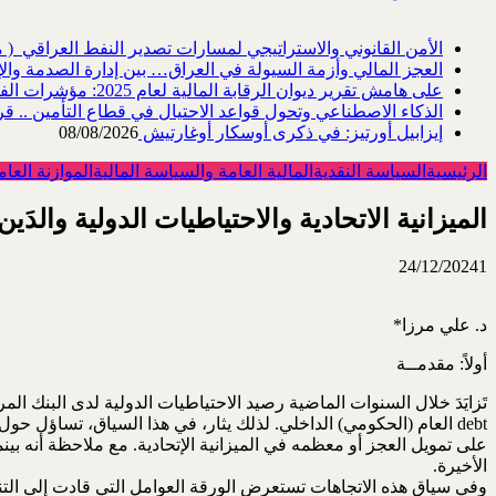
الأمن القانوني والاستراتيجي لمسارات تصدير النفط العراقي ‎ ‎) ‎مقاربة في هندسة ...
العجز المالي وأزمة السيولة في العراق… بين إدارة الصدمة والإ
على هامش تقرير ديوان الرقابة المالية لعام 2025: مؤشرات الفساد المالي والإداري، و...
الذكاء الاصطناعي وتحول قواعد الاحتيال في قطاع ‏التأمين .. قر
إيزابيل أورتيز: في ذكرى ‏أوسكار أوغارتيش
08/08/2026
الرئيسية
السياسة النقدية
المالية العامة والسياسة المالية
الموازنة العام
الميزانية الاتحادية والاحتياطيات الدولية والدَ
24/12/2024
1
د. علي مرزا*
أولاً: مقدمــة
تَزايَدَ خلال السنوات الماضية رصيد الاحتياطيات الدولية لدى البنك ال
debt العام (الحكومي) الداخلي. لذلك يثار، في هذا السياق، تساؤل 
الأخيرة.
وفي سياق هذه الاتجاهات تستعرض الورقة العوامل التي قادت إلى التنا