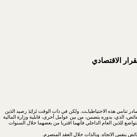
لقرار الاقتصادي
در تنامي هذه الاحتياطياـت. ولكن في ذات الوقت تَزايَدَ رصيد الدَين
لفائض، الذي، بدوره يتضمن، من بين عوامل أخرى، قابلية وزارة المالية
، بعد تغيير 2003، برصيد كبير للدَين العام الخارجي ورصيد متواضع للدَين العام الداخلي فأنهما اقتربا من بعضهما خلال السنوات
ئض بنفس الاتجاه. وبالذات خلال العقد المنصرم.