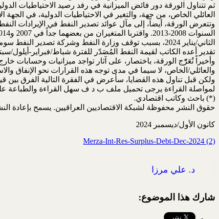
العائلي الخاص، من جهة، والتغير في الاحتياطيات الدولية، في الجهة الأخرى. وتُطَبَق ه
وتتعرض الورقة، أيضاً، إلى مآل عوائد تصدير النفط في الإيرادات النفطية
تقدير أعده الكاتب لقيمة النفط المُصَدّر للفترة شباط/فبراير-أيلول/سبتمبر 4
وأخيراً تُعَرّّج الورقة، باختصار، على آثار تواجد ميزانيات وحسابات خار
والعائلي/الخاص، لا سيما في مدى توجه هذه القرارات نحو الإنفاق والاستثمار التنموي الم
ولكن قبل تناول هذه القضايا، سأعرض في الفقرة التالية الفرق بين قيمة
لمواصلة القراءة يرجى تحميل ملف ب د ف سهل القراءة والطباعة على 
(*) باحث وكاتب اقتصادي.
حقوق النشر محفوظة لشبكة الاقتصاديين العراقيين. يسمح بإعادة الن
كانون الأول/ديسمبر 2024
Merza-Int-Res-Surplus-Debt-Dec-2024 (2)
د. علي مرزا
شارك هذا الموضوع: