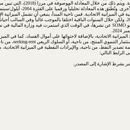
ثم تتناول الورقة دور فائض الميزاني
ذه المعادلة تحليلياً ورقميا على الفترة 2004- أيلول/سبتمبر 2024.
 في الميزانية الاتحادية. فمن ناحية المبدأ، ينبغي أن تشمل الميزانية ال
السنوات 2008-2013. واقتربا المتغيران من بعضهما جداً في 2007 و2014. ولكن خلال السنوات الباقية اختلفا
الثاني/يناير 2024، بسبب توقف وزارة النفط وشركة تصدير النفط سومو SOMO عن نشرها، في الوقت ال
202.
ج الميزانية الاتحادية، بالإضافة لاحتوائها على أموال الفساد، كما في الم
نتج، من ناحية، أو السلوك الريعي seeking-rent، من ناحية أخرى.
 تصدير النفط، من ناحية، والإيرادات النفطية في الميزانية الاتحادية، 
الرابط التالي:
شر بشرط الإشارة إلى المصدر.