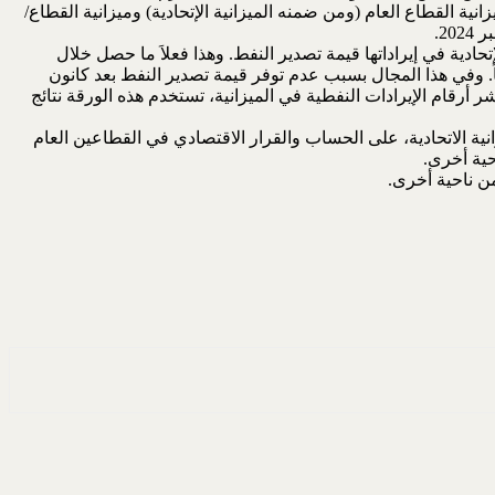
ة في رفد رصيد الاحتياطيات الدولية. ويتم ذلك من خلال المعادلة الموصوفة في مرزا (2018)، التي تبين ميزانية القطاع العام (ومن ضمنه الميزانية الإتحادية) وميزانية القطاع/
إتحادية في إيراداتها قيمة تصدير النفط. وهذا فعلاَ ما حصل خلال
 بالموجب غالباً وفي السالب أحياناً. وفي هذا المجال بسبب عدم توفر قيمة تصدير النفط بعد كانون
ذي استمرت فيه وزارة المالية في نشر أرقام الإيرادات النفطية في الميزانية، تستخدم هذه الورقة نتائج
يزانية الاتحادية، على الحساب والقرار الاقتصادي في القطاعين العام
من ناحية أخرى.