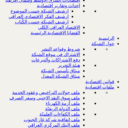
اقتصادات الشرق الاوسط وشمال افريقيا
احداث وتقارير اقتصادية
ارشيف الشبكة حسب الموضوع
ارشيف الفكر الاقتصادي العراقي
ارشيف الشبكة حسب الكُتاب
الاقتصاد العراقي الكلي
القضايا الاقتصادية الرئيسية
الرئيسية
حول الشبكة
شروط وقواعد النشر
الاشتراك في موقع الشبكة
دفع الاشتراكات والتبرعات
هيئة التحرير
ميثاق تأسيس الشبكة
ميثاق الشبكة المعدل
قوانين اقتصادية
ملفات اقتصادية
ملف جولات التراخيص وعقود الخدمة
ملف سوق النقد الاجنبي وسعر الصرف
ملف أزمة الكهرباء
ملف الدولة الريعيّة
ملف الكفاءات العلميّة
ملف اتفاقية شركة غاز الجنوب
ملف البنك المركزي العراقي