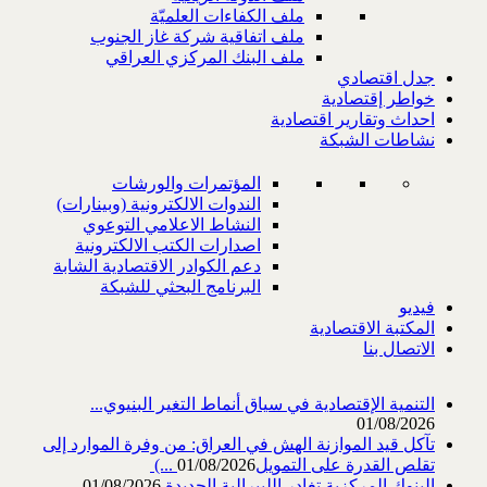
ملف الكفاءات العلميّة
ملف اتفاقية شركة غاز الجنوب
ملف البنك المركزي العراقي
جدل اقتصادي
خواطر إقتصادية
احداث وتقارير اقتصادية
نشاطات الشبكة
المؤتمرات والورشات
الندوات الالكترونية (وبينارات)
النشاط الاعلامي التوعوي
اصدارات الكتب الالكترونية
دعم الكوادر الاقتصادية الشابة
البرنامج البحثي للشبكة
فيديو
المكتبة الاقتصادية
الاتصال بنا
التنمية الإقتصادية في سياق أنماط التغير البنيوي...
01/08/2026
تآكل قيد الموازنة الهش في العراق: من وفرة الموارد إلى
تقلص القدرة على التمويل‎ (...
01/08/2026
البنوك المركزية تغادر الليبرالية الجديدة
01/08/2026