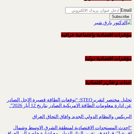
Email
مؤشرات اقتصادية واجتماعية عراقية
مؤشرات اقتصادية دولية
احداث و تقاریر اقتصادیة
تحليل مختصر لتقريرSTEO‏: “توقعات الطاقة قصيرة الاجل الصادر
عن ادارة معلومات الطاقة الامريكية ‏الصادر بتاريخ 12 أيار 2026”.‏
البريكس والنظام الدولي الجديد وافاق التحاق العراق
“احدث المستجدات الاقتصادية لمنطقة الشرق الاوسط وشمال
افريقيا”: قراءة في تقرير البنك الدولي مع اشارة خاصة الى العراق