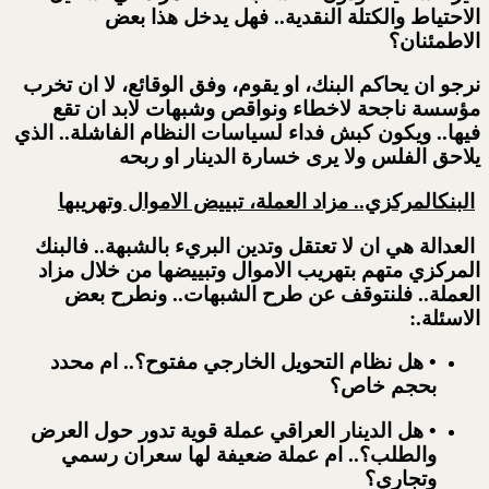
الاحتياط والكتلة النقدية.. فهل يدخل هذا بعض
الاطمئنان؟
نرجو ان يحاكم البنك، او يقوم، وفق الوقائع، لا ان تخرب
مؤسسة ناجحة لاخطاء ونواقص وشبهات لابد ان تقع
فيها.. ويكون كبش فداء لسياسات النظام الفاشلة.. الذي
يلاحق الفلس ولا يرى خسارة الدينار او ربحه
البنك
المركزي.. مزاد العملة، تبييض الاموال وتهريبها
العدالة هي ان لا تعتقل وتدين البريء بالشبهة.. فالبنك
المركزي متهم بتهريب الاموال وتبييضها من خلال مزاد
العملة.. فلنتوقف عن طرح الشبهات.. ونطرح بعض
الاسئلة.:
•
هل نظام التحويل الخارجي مفتوح؟.. ام محدد
بحجم خاص؟
•
هل الدينار العراقي عملة قوية تدور حول العرض
والطلب؟.. ام عملة ضعيفة لها سعران رسمي
وتجاري؟