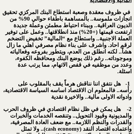
المالية والاقتصادية
في ظروف معقدة وصعبة استطاع البنك المركزي تحقيق
انجازات ملموسة.. بالمساهمة باطفاء حوالي 90% من
الديون العراقية.. وببناء احتياط مطمئن وعملة جديدة
ارتفعت قيمتها (+20%) منذ انطلاقتها.. وعمل على توفير
العملة الاجنبية.. واستطاع مع “المالية” تخفيض التضخم
لرقم احاد. واشرف على بناء نظام مصرفي اهلي ما زال
هشاً.. لكنه انطلق من العدم، ويتطور بفروعه وفعالياته
وموجوداته.. رغم ذلك يوضع البنك ومحافظه الكفوء،
وعدد من موظفيه في قفص الاتهام، مما يرتب عدة
اسئلة.
1- هل نتفق اننا نناقش هرماً يقف بالمقلوب على
رأسه.. فالمعلوم ان الاقتصاد اساسه السياسة الاقتصادية،
وادواته الاولى مالية.. والاخيرة نقدية
2- هل يمكن في ظل نظام اقتصادي في ظروف الحرب
والمديونية وقيود التحويل.. وتنقصه الخدمات والخبرات
والقدرات والنظم اللازمة.. مع ضعف العادة المصرفية،
واعتماده اقتصاد النقد (cash economy).. ولا تمثل