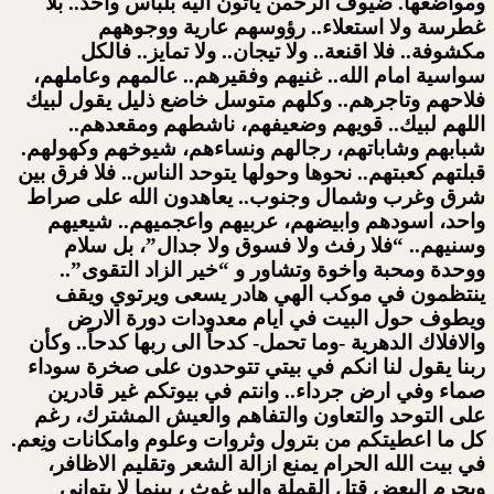
ومواضعها. ضيوف الرحمن يأتون اليه بلباس واحد.. بلا
غطرسة ولا استعلاء.. رؤوسهم عارية ووجوههم
مكشوفة.. فلا اقنعة.. ولا تيجان.. ولا تمايز.. فالكل
سواسية امام الله.. غنيهم وفقيرهم.. عالمهم وعاملهم،
فلاحهم وتاجرهم.. وكلهم متوسل خاضع ذليل يقول لبيك
اللهم لبيك.. قويهم وضعيفهم، ناشطهم ومقعدهم..
شبابهم وشاباتهم، رجالهم ونساءهم، شيوخهم وكهولهم.
قبلتهم كعبتهم.. نحوها وحولها يتوحد الناس.. فلا فرق بين
شرق وغرب وشمال وجنوب.. يعاهدون الله على صراط
واحد، اسودهم وابيضهم، عربيهم واعجميهم.. شيعيهم
وسنيهم.. “فلا رفث ولا فسوق ولا جدال”، بل سلام
ووحدة ومحبة واخوة وتشاور و “خير الزاد التقوى”..
ينتظمون في موكب الهي هادر يسعى ويرتوي ويقف
ويطوف حول البيت في ايام معدودات دورة الارض
والافلاك الدهرية -وما تحمل- كدحاً الى ربها كدحاً.. وكأن
ربنا يقول لنا انكم في بيتي تتوحدون على صخرة سوداء
صماء وفي ارض جرداء.. وانتم في بيوتكم غير قادرين
على التوحد والتعاون والتفاهم والعيش المشترك، رغم
كل ما اعطيتكم من بترول وثروات وعلوم وامكانات ونِعم.
في بيت الله الحرام يمنع ازالة الشعر وتقليم الاظافر،
ويحرم البعض قتل القملة والبرغوث ، بينما لا يتوانى