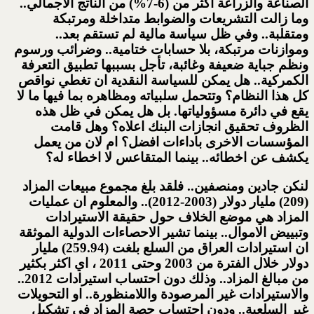
الصناعة والزراعة اكثر من (6-7%) من الناتج الاجمالي..
وما زالت التشريعات والضوابط متداخلة ومرتبكة
ومتقلبة.. وفي ظل سياسة مالية لم تستقم بعد..
وموازنات مرتبكة، بلا حسابات ختامية.. وضرائب ورسوم
ونظم جباية ضعيفة وغائبة، تأجل بسببها تطبيق التعرفة
الكمركية.. هل يمكن للسياسة النقدية ان تغطي نواقص
كل هذا النظام؟ وتتحمل سلبياته ومظاهره بما فيها ما لا
يقع في دائرة مسؤولياتها. بل هل يمكن في ظل هذه
الظروف تحقيق انجازات البنك اعلاه؟ وهل قامت
المؤسسات الاخرى باداءات افضل؟ ام لان من يعمل
يكشف عن اخطائه.. بينما المتقاعس لا اخطاء له؟
لنكن جادين ومنصفين.. فلقد بلغ مجموع مبيعات المزاد
(209) مليار دولار (2003-2012).. والمعلوم ان عمليات
المزاد هي موضع الخلاف حول حقيقة الاستيرادات
وتبييض الاموال.. بينما تشير الاحصاءات الدولية الموثقة
ان استيرادات العراق من السلع بلغت (259.94) مليار
دولار خلال الفترة من 2003 وحتى 2011 ، اي اكثر بكثير
من مبالغ المزاد.. وذلك دون احتساب استيرادات 2012..
والاستيرادات غير المرصودة واللامنظورة.. او التحويلات
غير السلعية.. ودون احتساب حصة المزاد في تشكيل