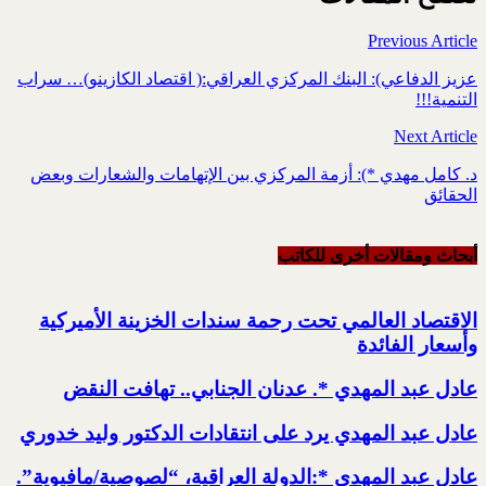
Previous Article
عزيز الدفاعي): البنك المركزي العراقي:( اقتصاد الكازينو)… سراب
التنمية!!!
Next Article
د. كامل مهدي *): أزمة المركزي بين الإتهامات والشعارات وبعض
الحقائق
أبحاث ومقالات أخرى للکاتب
الاقتصاد العالمي تحت رحمة سندات الخزينة الأميركية
وأسعار الفائدة
عادل عبد المهدي *. عدنان الجنابي.. تهافت النقض
عادل عبد المهدي يرد على انتقادات الدكتور وليد خدوري
عادل عبد المهدي *:الدولة العراقية، “لصوصية/مافيوية”.