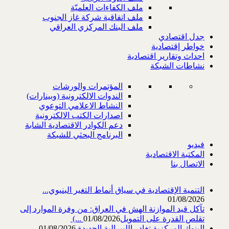
ملف الكفاءات العلميّة
ملف اتفاقية شركة غاز الجنوب
ملف البنك المركزي العراقي
جدل اقتصادي
خواطر إقتصادية
احداث وتقارير اقتصادية
نشاطات الشبكة
المؤتمرات والورشات
الندوات الالكترونية (وبينارات)
النشاط الاعلامي التوعوي
اصدارات الكتب الالكترونية
دعم الكوادر الاقتصادية الشابة
البرنامج البحثي للشبكة
فيديو
المكتبة الاقتصادية
الاتصال بنا
التنمية الإقتصادية في سياق أنماط التغير البنيوي...
01/08/2026
تآكل قيد الموازنة الهش في العراق: من وفرة الموارد إلى
تقلص القدرة على التمويل‎ (...
01/08/2026
البنوك المركزية تغادر الليبرالية الجديدة
01/08/2026