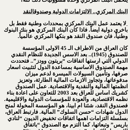
البنك المركزي.. الالتزامات الدولية وصندوق
النقد
لا يعتمد عمل البنك المركزي بمحددات وطنية فقط بل
باخرى دولية ايضاً. فاذا كان البنك المركزي هو بنك البنوك
وطنياً، فان صندوق النقد هو بنكها المركزي عالمياً.
كان العراق من الاطراف الـ 45 الاولى المؤسسة
للصندوق (1945).. بعد الاسس الجديدة للنظام النقدي
الدولي التي ارستها اتفاقات “بريتون وودز”.. فتحددت
مهمة الصندوق الاساسية بمساعدة الدول لتثبيت اسعار
صرفها، وتأمين السيولات الميسرة لدعم ميزان
مدفوعاتها، وتجاوز الازمات المالية الطارئة، وتعزيز
انظمتها المالية والنقدية والاقتصادية. عمل الصندوق
كشريك اساس للعراق بعد 2003 للتعاون على اعادة بناء
نظمه الاقتصادية، والعودة للمؤسسات الدولية والاقليمية.
فصندوق النقد، شئنا ام ابينا، هو المؤسسة المخولة لمنح
الدول شهادات “حسن السلوك” المالية. فارتبط العراق،
بسلسلة التزامات اهمها اتفاقات تخفيض الديون “لنادي
باريس” وتبعاتها، كما التزم مع الصندوق “باتفاق