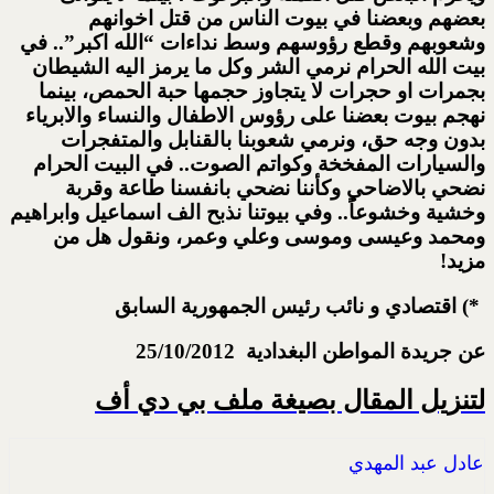
بعضهم وبعضنا في بيوت الناس من قتل اخوانهم
وشعوبهم وقطع رؤوسهم وسط نداءات “الله اكبر”.. في
بيت الله الحرام نرمي الشر وكل ما يرمز اليه الشيطان
بجمرات او حجرات لا يتجاوز حجمها حبة الحمص، بينما
نهجم بيوت بعضنا على رؤوس الاطفال والنساء والابرياء
بدون وجه حق، ونرمي شعوبنا بالقنابل والمتفجرات
والسيارات المفخخة وكواتم الصوت.. في البيت الحرام
نضحي بالاضاحي وكأننا نضحي بانفسنا طاعة وقربة
وخشية وخشوعاً.. وفي بيوتنا نذبح الف اسماعيل وابراهيم
ومحمد وعيسى وموسى وعلي وعمر، ونقول هل من
مزيد!
*) اقتصادي و نائب رئيس الجمهورية السابق
عن جريدة المواطن البغدادية 25/10/2012
لتنزيل المقال بصيغة ملف بي دي أف
عادل عبد المهدي