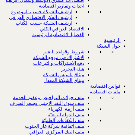
اقتصادات الشرق الاوسط وشمال افريقيا
احداث وتقارير اقتصادية
ارشيف الشبكة حسب الموضوع
ارشيف الفكر الاقتصادي العراقي
ارشيف الشبكة حسب الكُتاب
الاقتصاد العراقي الكلي
القضايا الاقتصادية الرئيسية
الرئيسية
حول الشبكة
شروط وقواعد النشر
الاشتراك في موقع الشبكة
دفع الاشتراكات والتبرعات
هيئة التحرير
ميثاق تأسيس الشبكة
ميثاق الشبكة المعدل
قوانين اقتصادية
ملفات اقتصادية
ملف جولات التراخيص وعقود الخدمة
ملف سوق النقد الاجنبي وسعر الصرف
ملف أزمة الكهرباء
ملف الدولة الريعيّة
ملف الكفاءات العلميّة
ملف اتفاقية شركة غاز الجنوب
ملف البنك المركزي العراقي