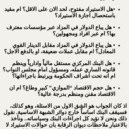
•
هل الاستيراد مفتوح، لحد الان على الاقل؟ ام مقيد
باستحصال اجازة الاستيراد؟
•
هل يباع الدولار في المزاد عبر مؤسسات معترف
بها؟ ام عبر افراد ومجهولين؟
•
هل يباع الدولار في المزاد مقابل الدينار القوي
المعادل؟ ام مقابل عملات ضعيفة، او بالدفع الاجل؟
•
هل البنك المركزي مستقل مالياً وادارياً وينظم
قانونه الساري عمله، ومسؤول امام مجلس النواب؟
ام انه تحت اشراف الحكومة ويرتبط باجراءاتها؟
•
هل حجم الاقتصاد “الموازي” كبير وطاغ؟ ام ان
الاقتصاد مقنن ومنظم بدرجة عالية؟
اذ كان الجواب هو الشق الاول من الاسئلة، وهو كذلك،
فسيقف البنك اساساً خارج دوائر الشبهة الاساسية. نقول
ذلك ونحن لا نؤيد كل اجراءات البنك وسياساته.. ونأخذ
بالاعتبار ملاحظات ديوان الرقابة بان حوالات الاستيراد لا