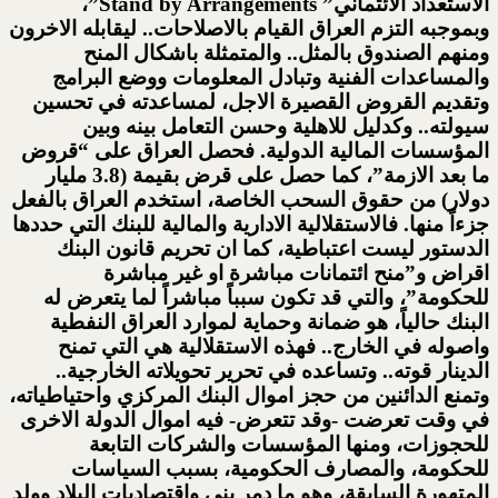
الاستعداد الائتماني” Stand by Arrangements”،
وبموجبه التزم العراق القيام بالاصلاحات.. ليقابله الاخرون
ومنهم الصندوق بالمثل.. والمتمثلة باشكال المنح
والمساعدات الفنية وتبادل المعلومات ووضع البرامج
وتقديم القروض القصيرة الاجل، لمساعدته في تحسين
سيولته.. وكدليل للاهلية وحسن التعامل بينه وبين
المؤسسات المالية الدولية. فحصل العراق على “قروض
ما بعد الازمة”، كما حصل على قرض بقيمة (3.8 مليار
دولار) من حقوق السحب الخاصة، استخدم العراق بالفعل
جزءاً منها. فالاستقلالية الادارية والمالية للبنك التي حددها
الدستور ليست اعتباطية، كما ان تحريم قانون البنك
اقراض و”منح ائتمانات مباشرة او غير مباشرة
للحكومة”، والتي قد تكون سبباً مباشراً لما يتعرض له
البنك حالياً، هو ضمانة وحماية لموارد العراق النفطية
واصوله في الخارج.. فهذه الاستقلالية هي التي تمنح
الدينار قوته.. وتساعده في تحرير تحويلاته الخارجية..
وتمنع الدائنين من حجز اموال البنك المركزي واحتياطياته،
في وقت تعرضت -وقد تتعرض- فيه اموال الدولة الاخرى
للحجوزات، ومنها المؤسسات والشركات التابعة
للحكومة، والمصارف الحكومية، بسبب السياسات
المتهورة السابقة، وهو ما دمر بنى واقتصاديات البلاد وولد