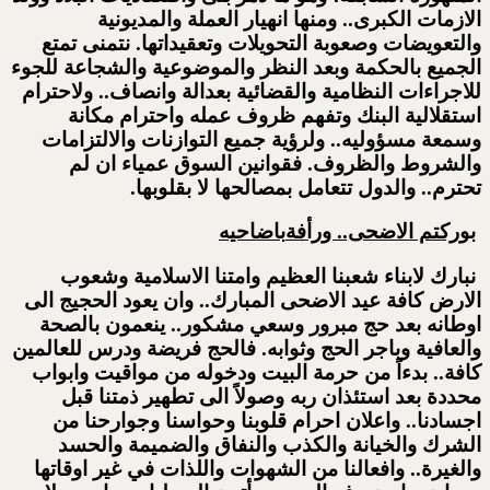
الازمات الكبرى.. ومنها انهيار العملة والمديونية
والتعويضات وصعوبة التحويلات وتعقيداتها. نتمنى تمتع
الجميع بالحكمة وبعد النظر والموضوعية والشجاعة للجوء
للاجراءات النظامية والقضائية بعدالة وانصاف.. ولاحترام
استقلالية البنك وتفهم ظروف عمله واحترام مكانة
وسمعة مسؤوليه.. ولرؤية جميع التوازنات والالتزامات
والشروط والظروف. فقوانين السوق عمياء ان لم
تحترم.. والدول تتعامل بمصالحها لا بقلوبها.
بوركتم الاضحى.. ورأفة
باضاحيه
نبارك لابناء شعبنا العظيم وامتنا الاسلامية وشعوب
الارض كافة عيد الاضحى المبارك.. وان يعود الحجيج الى
اوطانه بعد حج مبرور وسعي مشكور.. ينعمون بالصحة
والعافية وباجر الحج وثوابه. فالحج فريضة ودرس للعالمين
كافة.. بدءاً من حرمة البيت ودخوله من مواقيت وابواب
محددة بعد استئذان ربه وصولاً الى تطهير ذمتنا قبل
اجسادنا.. واعلان احرام قلوبنا وحواسنا وجوارحنا من
الشرك والخيانة والكذب والنفاق والضميمة والحسد
والغيرة.. وافعالنا من الشهوات واللذات في غير اوقاتها