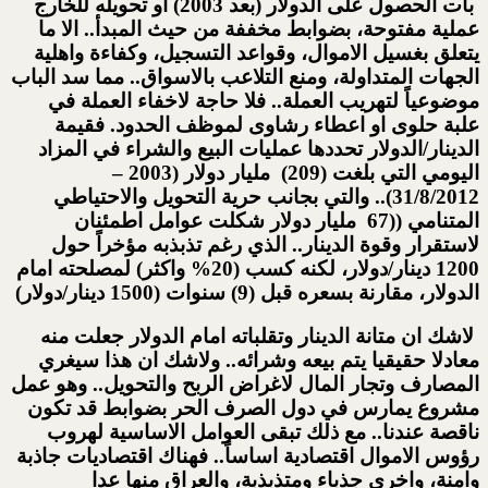
بات الحصول على الدولار (بعد 2003) او تحويله للخارج
عملية مفتوحة، بضوابط مخففة من حيث المبدأ.. الا ما
يتعلق بغسيل الاموال، وقواعد التسجيل، وكفاءة واهلية
الجهات المتداولة، ومنع التلاعب بالاسواق.. مما سد الباب
موضوعياً لتهريب العملة.. فلا حاجة لاخفاء العملة في
علبة حلوى او اعطاء رشاوى لموظف الحدود. فقيمة
الدينار/الدولار تحددها عمليات البيع والشراء في المزاد
اليومي التي بلغت (209) مليار دولار (2003 –
31/8/2012).. والتي بجانب حرية التحويل والاحتياطي
المتنامي ((67 مليار دولار شكلت عوامل اطمئنان
لاستقرار وقوة الدينار.. الذي رغم تذبذبه مؤخراً حول
1200 دينار/دولار، لكنه كسب (20% واكثر) لمصلحته امام
الدولار، مقارنة بسعره قبل (9) سنوات (1500 دينار/دولار)
لاشك ان متانة الدينار وتقلباته امام الدولار جعلت منه
معادلا حقيقيا يتم بيعه وشرائه.. ولاشك ان هذا سيغري
المصارف وتجار المال لاغراض الربح والتحويل.. وهو عمل
مشروع يمارس في دول الصرف الحر بضوابط قد تكون
ناقصة عندنا.. مع ذلك تبقى العوامل الاساسية لهروب
رؤوس الاموال اقتصادية اساساً.. فهناك اقتصاديات جاذبة
وامنة، واخرى جذباء ومتذبذبة، والعراق منها عدا