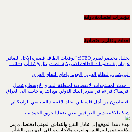
مؤشرات اقتصادية دولية
احداث و تقاریر اقتصادیة
تحليل مختصر لتقريرSTEO‏: “توقعات الطاقة قصيرة الاجل الصادر
عن ادارة معلومات الطاقة الامريكية ‏الصادر بتاريخ 12 أيار 2026”.‏
البريكس والنظام الدولي الجديد وافاق التحاق العراق
“احدث المستجدات الاقتصادية لمنطقة الشرق الاوسط وشمال
افريقيا”: قراءة في تقرير البنك الدولي مع اشارة خاصة الى العراق
اقتصاديون من أجل فلسطين اتحاد الاقتصاد السياسي الراديكالي
شبكة الاقتصاديين العراقيين تنعي ضحايا حريق الحمدانية
يهدف هذا الموقع إلى تبادل النتاج والنقاش المهني الاقتصادي بين
الاقتصاديين العراقيين والعرب والأجانب وباقي المهتمين بالشأن