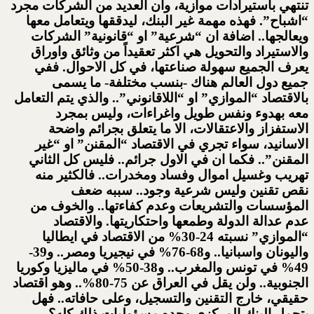
تنتهي باستيرادات موازية، وان العديد من الشركات مجرد
“اشباح”. فهذه مهمة غير البنك، ليدققها ويتعامل معها
ويعالجها.. اضافة ان “شرعية” او “قانونية” الشركات
والاستيراد والتحويل هي اكثر تعقيداً من وثائق واوراق
يعرف الجميع سهولة صناعتها، في كل الاحوال. ففي
جميع دول العالم هناك -بنسب مختلفة- ما يسمى
بالاقتصاد “الموازي” او “اللاقانوني”.. والذي يتم التعامل
معه بهدوء ونفس طويل واغراءات، وليس بمجرد
الاستفزاز والاعتقالات، الا ما يتعلق بجرائم واضحة
الاسانيد، سواء تجري في الاقتصاد “المقنن” او “غير
المقنن”.. فكما ان في الاول جرائم.. فليس كل الثاني
تهريب وغسيل اموال وفساد ومخدرات.. فالكثير منه
نقص تقنين وليس شرعية وجود.. سببه ضعف
المؤسسات والتشريعات وعدم كفاءتها.. والخوف من
عدم عدالة الدولة وطمعها واحتكاريتها. والاقتصاد
“الموازي” نسبته 24-30% من الاقتصاد في ايطاليا
واليونان واسبانيا.. و68-76% في نيجيريا ومصر.. و39-
49% في تونس والمغرب.. و38-50% في ماليزيا وكوريا
الجنوبية.. ولن يقل في العراق عن 75-80%.. وهو اقتصاد
حقيقي، خارج التقنين والتسجيل، وعلى حافاته.. فهل
يتحمل البنك المركزي وحده مسؤوليات ذلك كله؟