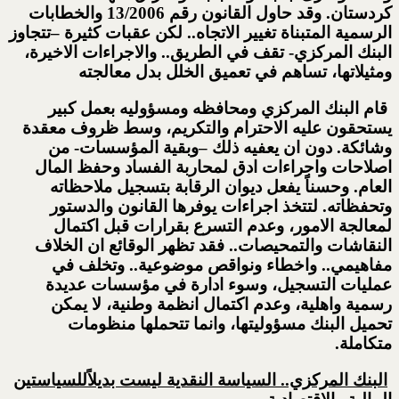
كردستان. وقد حاول القانون رقم 13/2006 والخطابات
الرسمية المتبناة تغيير الاتجاه.. لكن عقبات كثيرة –تتجاوز
البنك المركزي- تقف في الطريق.. والاجراءات الاخيرة،
ومثيلاتها، تساهم في تعميق الخلل بدل معالجته
قام البنك المركزي ومحافظه ومسؤوليه بعمل كبير
يستحقون عليه الاحترام والتكريم، وسط ظروف معقدة
وشائكة. دون ان يعفيه ذلك –وبقية المؤسسات- من
اصلاحات واجراءات ادق لمحاربة الفساد وحفظ المال
العام. وحسناً يفعل ديوان الرقابة بتسجيل ملاحظاته
وتحفظاته. لتتخذ اجراءات يوفرها القانون والدستور
لمعالجة الامور، وعدم التسرع بقرارات قبل اكتمال
النقاشات والتمحيصات.. فقد تظهر الوقائع ان الخلاف
مفاهيمي.. واخطاء ونواقص موضوعية.. وتخلف في
عمليات التسجيل، وسوء ادارة في مؤسسات عديدة
رسمية واهلية، وعدم اكتمال انظمة وطنية، لا يمكن
تحميل البنك مسؤوليتها، وانما تتحملها منظومات
متكاملة.
البنك المركزي.. السياسة النقدية ليست بديلاً
للسياستين