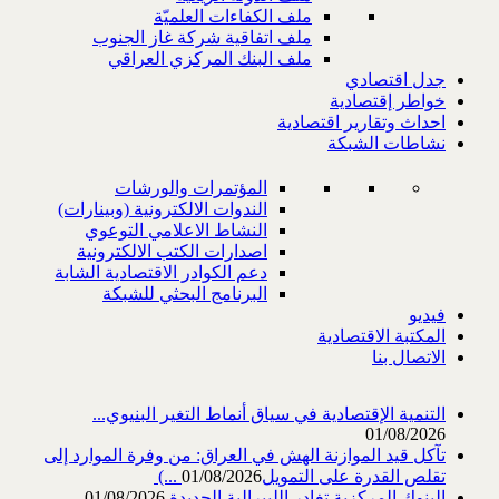
ملف الكفاءات العلميّة
ملف اتفاقية شركة غاز الجنوب
ملف البنك المركزي العراقي
جدل اقتصادي
خواطر إقتصادية
احداث وتقارير اقتصادية
نشاطات الشبكة
المؤتمرات والورشات
الندوات الالكترونية (وبينارات)
النشاط الاعلامي التوعوي
اصدارات الكتب الالكترونية
دعم الكوادر الاقتصادية الشابة
البرنامج البحثي للشبكة
فيديو
المكتبة الاقتصادية
الاتصال بنا
التنمية الإقتصادية في سياق أنماط التغير البنيوي...
01/08/2026
تآكل قيد الموازنة الهش في العراق: من وفرة الموارد إلى
تقلص القدرة على التمويل‎ (...
01/08/2026
البنوك المركزية تغادر الليبرالية الجديدة
01/08/2026