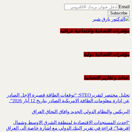
Email
مؤشرات اقتصادية واجتماعية عراقية
مؤشرات اقتصادية دولية
احداث و تقاریر اقتصادیة
تحليل مختصر لتقريرSTEO‏: “توقعات الطاقة قصيرة الاجل الصادر
عن ادارة معلومات الطاقة الامريكية ‏الصادر بتاريخ 12 أيار 2026”.‏
البريكس والنظام الدولي الجديد وافاق التحاق العراق
“احدث المستجدات الاقتصادية لمنطقة الشرق الاوسط وشمال
افريقيا”: قراءة في تقرير البنك الدولي مع اشارة خاصة الى العراق