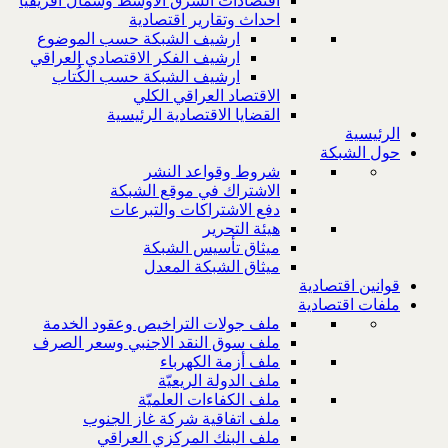
اقتصادات الشرق الاوسط وشمال افريقيا
احداث وتقارير اقتصادية
ارشيف الشبكة حسب الموضوع
ارشيف الفكر الاقتصادي العراقي
ارشيف الشبكة حسب الكُتاب
الاقتصاد العراقي الكلي
القضايا الاقتصادية الرئيسية
الرئيسية
حول الشبكة
شروط وقواعد النشر
الاشتراك في موقع الشبكة
دفع الاشتراكات والتبرعات
هيئة التحرير
ميثاق تأسيس الشبكة
ميثاق الشبكة المعدل
قوانين اقتصادية
ملفات اقتصادية
ملف جولات التراخيص وعقود الخدمة
ملف سوق النقد الاجنبي وسعر الصرف
ملف أزمة الكهرباء
ملف الدولة الريعيّة
ملف الكفاءات العلميّة
ملف اتفاقية شركة غاز الجنوب
ملف البنك المركزي العراقي