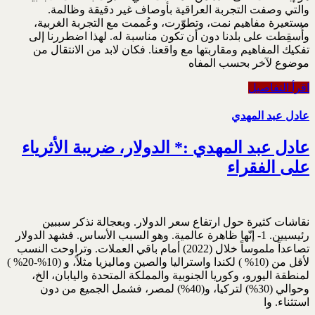
والتي وصفت التجربة العراقية بأوصاف غير دقيقة وظالمة.
مستعيرة مفاهيم نمت، وتطوّرت، وعُممت مع التجربة الغربية،
وأُسقِطت على بلدنا دون أن تكون مناسبة له. لهذا اضطررنا إلى
تفكيك المفاهيم ومقاربتها مع واقعنا. فكان لابد من الانتقال من
موضوع لآخر بحسب المفاه
اقرأ التفاصيل
عادل عبد المهدي
عادل عبد المهدي :* الدولار، ضريبة الأثرياء
على الفقراء
نقاشات كثيرة حول ارتفاع سعر الدولار. وبعجالة نذكر سببين
رئيسيين. 1- إنّها ظاهرة عالمية. وهو السبب الأساس. فشهد الدولار
تصاعداً ملموساً خلال (2022) أمام باقي العملات. وتراوحت النسب
لأقل من (10% ) لكندا واستراليا والصين وماليزيا مثلاً، و (10%-20% )
لمنطقة اليورو، وكوريا الجنوبية والمملكة المتحدة واليابان، الخ،
وحوالي (30%) لتركيا، و(40%) لمصر، فشمل الجميع من دون
استثناء. وا