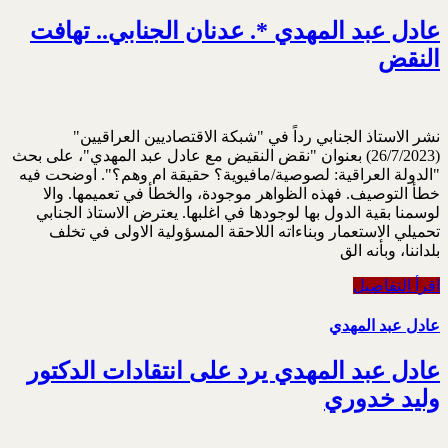
عادل عبد المهدي *. عدنان الجنابي.. تهافت
النقض
نشر الاستاذ الجنابي رداً في "شبكة الاقتصاديين العراقيين"
(26/7/2023) بعنوان "نقض النقيض مع عادل عبد المهدي"، على بحث
"الدولة العراقية: لصوصية/مافيوية؟ حقيقة ام وهم؟". اوضحت فيه
خطأ التوصيف. فهذه الظواهر موجودة، والخطأ في تعميمها. والا
لوسمنا بقية الدول بها لوجودها في اغلبها. يعترض الاستاذ الجنابي
تحميلي الاستعمار وبناءاته اللاحقة المسؤولية الاولى في تخلف
بلداننا، وبأنه الق
اقرأ التفاصيل
عادل عبد المهدي
عادل عبد المهدي يرد على انتقادات الدكتور
وليد خدوري