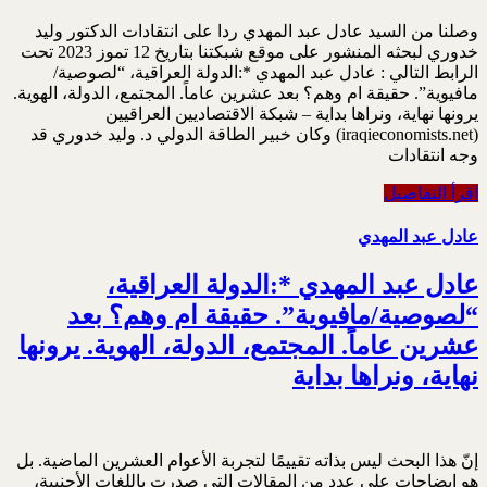
وصلنا من السيد عادل عبد المهدي ردا على انتقادات الدكتور وليد
خدوري لبحثه المنشور على موقع شبكتنا بتاريخ 12 تموز 2023 تحت
الرابط التالي : عادل عبد المهدي *:الدولة العراقية، “لصوصية/
مافيوية”. حقيقة ام وهم؟ بعد عشرين عاماً. المجتمع، الدولة، الهوية.
يرونها نهاية، ونراها بداية – شبكة الاقتصاديين العراقيين
(iraqieconomists.net) وكان خبير الطاقة الدولي د. وليد خدوري قد
وجه انتقادات
اقرأ التفاصيل
عادل عبد المهدي
عادل عبد المهدي *:الدولة العراقية،
“لصوصية/مافيوية”. حقيقة ام وهم؟ بعد
عشرين عاماً. المجتمع، الدولة، الهوية. يرونها
نهاية، ونراها بداية
إنّ هذا البحث ليس بذاته تقييمًا لتجربة الأعوام العشرين الماضية. بل
هو إيضاحات على عدد من المقالات التي صدرت باللغات الأجنبية،