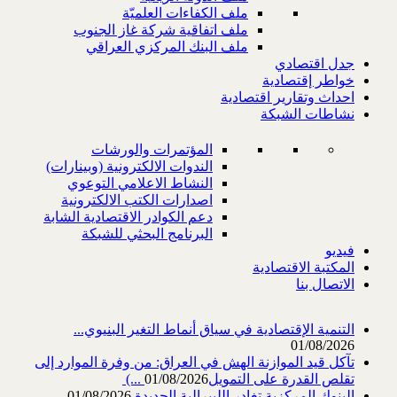
ملف الكفاءات العلميّة
ملف اتفاقية شركة غاز الجنوب
ملف البنك المركزي العراقي
جدل اقتصادي
خواطر إقتصادية
احداث وتقارير اقتصادية
نشاطات الشبكة
المؤتمرات والورشات
الندوات الالكترونية (وبينارات)
النشاط الاعلامي التوعوي
اصدارات الكتب الالكترونية
دعم الكوادر الاقتصادية الشابة
البرنامج البحثي للشبكة
فيديو
المكتبة الاقتصادية
الاتصال بنا
التنمية الإقتصادية في سياق أنماط التغير البنيوي...
01/08/2026
تآكل قيد الموازنة الهش في العراق: من وفرة الموارد إلى
تقلص القدرة على التمويل‎ (...
01/08/2026
البنوك المركزية تغادر الليبرالية الجديدة
01/08/2026