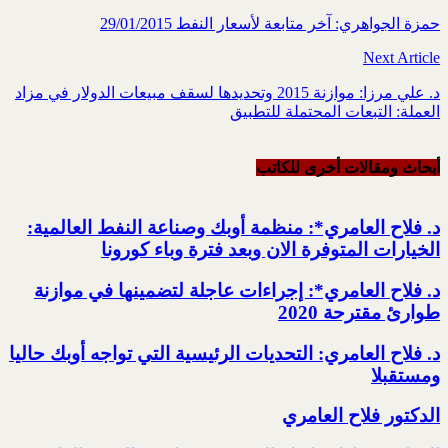
حمزة الجواهري: آخر متابعة لأسعار النفط 29/01/2015
Next Article
د. علي مرزا: موازنة 2015 وتحديدها لسقف مبيعات الدولار في مزاد
العملة: التبعات المحتملة للتطبيق
أبحاث ومقالات أخرى للکاتب
د. فلاح العامري*: منظمة أوبك وصناعة النفط العالمية:
الخيارات المتوفرة الان وبعد فترة وباء كورونا
د. فلاح العامري*: إجراءات عاجلة لتضمينها في موازنة
طوارئ مقترحة 2020
د. فلاح العامري: التحديات الرئيسية التي تواجه أوبك حاليا
ومستقبلا
الدكتور فلاح العامري