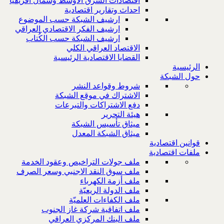
اقتصادات الشرق الاوسط وشمال افريقيا
احداث وتقارير اقتصادية
ارشيف الشبكة حسب الموضوع
ارشيف الفكر الاقتصادي العراقي
ارشيف الشبكة حسب الكُتاب
الاقتصاد العراقي الكلي
القضايا الاقتصادية الرئيسية
الرئيسية
حول الشبكة
شروط وقواعد النشر
الاشتراك في موقع الشبكة
دفع الاشتراكات والتبرعات
هيئة التحرير
ميثاق تأسيس الشبكة
ميثاق الشبكة المعدل
قوانين اقتصادية
ملفات اقتصادية
ملف جولات التراخيص وعقود الخدمة
ملف سوق النقد الاجنبي وسعر الصرف
ملف أزمة الكهرباء
ملف الدولة الريعيّة
ملف الكفاءات العلميّة
ملف اتفاقية شركة غاز الجنوب
ملف البنك المركزي العراقي