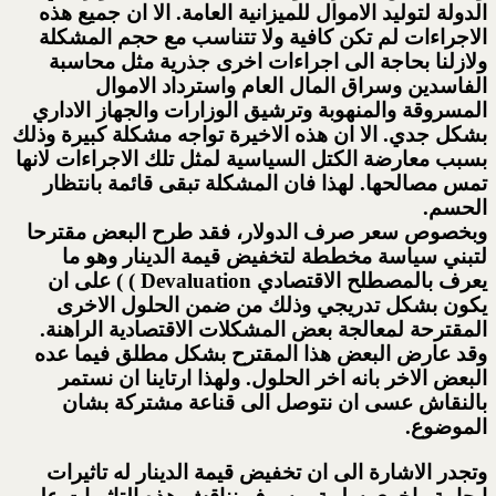
الدولة لتوليد الاموال للميزانية العامة. الا ان جميع هذه
الاجراءات لم تكن كافية ولا تتناسب مع حجم المشكلة
ولازلنا بحاجة الى اجراءات اخرى جذرية مثل محاسبة
الفاسدين وسراق المال العام واسترداد الاموال
المسروقة والمنهوبة وترشيق الوزارات والجهاز الاداري
بشكل جدي. الا ان هذه الاخيرة تواجه مشكلة كبيرة وذلك
بسبب معارضة الكتل السياسية لمثل تلك الاجراءات لانها
تمس مصالحها. لهذا فان المشكلة تبقى قائمة بانتظار
الحسم.
وبخصوص سعر صرف الدولار، فقد طرح البعض مقترحا
لتبني سياسة مخططة لتخفيض قيمة الدينار وهو ما
يعرف بالمصطلح الاقتصادي Devaluation ) ) على ان
يكون بشكل تدريجي وذلك من ضمن الحلول الاخرى
المقترحة لمعالجة بعض المشكلات الاقتصادية الراهنة.
وقد عارض البعض هذا المقترح بشكل مطلق فيما عده
البعض الاخر بانه اخر الحلول. ولهذا ارتاينا ان نستمر
بالنقاش عسى ان نتوصل الى قناعة مشتركة بشان
الموضوع.
وتجدر الاشارة الى ان تخفيض قيمة الدينار له تاثيرات