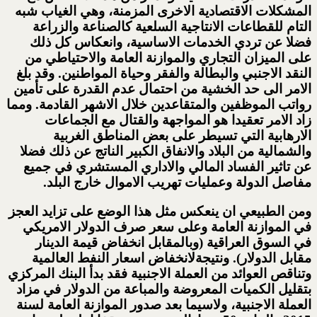
المشكلات الاقتصادية الاخرى المزمنة، وهي الغياب شبه
التام للقطاعات الانتاجية السلعية كالصناعة والزراعة
فضلا عن تردي الخدمات الاساسية، وانعكاس كل ذلك
على الميزان التجاري والموازنة العامة والاحتياطي من
النقد الاجنبي والبطالة والفقر وحياة المواطنين. وقد بلغ
الامر الى حد الخشية من احتمال عدم القدرة على تأمين
رواتب الموظفين والمتقاعدين خلال الاشهر القادمة. ومما
زاد الامر تعقيدا هو المواجهة والقتال مع الجماعات
الارهابية التي تسيطر على بعض المناطق الغربية
والشمالية من البلاد والانفاق الكبير الناتج عن ذلك فضلا
عن تاثير الفساد المالي والاداري المستشري في جميع
مفاصل الدولة وعمليات تهريب الاموال خارج البلد.
ومن الطبيعي ان ينعكس مثل هذا الوضع على تزايد العجز
في الموازنة العامة وعلى سعر صرف الدولار الامريكي
في السوق العراقية (وبالمقابل انخفاض قيمة الدينار
مقابل الدولار). ونتيجةلانخفاض اسعار النفط العالمية
وتناقص العوائد من العملة الاجنبية فقد بدأ البنك المركزي
بتقليل الكميات المعروضة والمباعة من الدولار في مزاد
العملة الاجنبية، ولاسيما بعد صدور الموازنة العامة لسنة