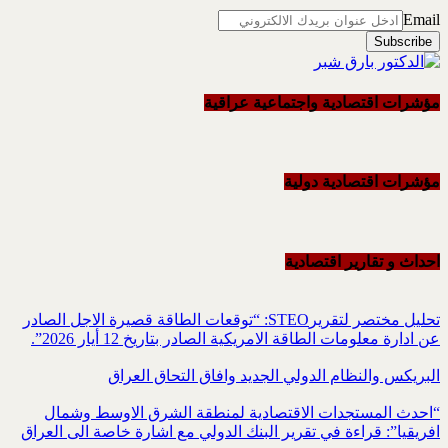
Email
مؤشرات اقتصادية واجتماعية عراقية
مؤشرات اقتصادية دولية
احداث و تقاریر اقتصادیة
تحليل مختصر لتقريرSTEO‏: “توقعات الطاقة قصيرة الاجل الصادر
عن ادارة معلومات الطاقة الامريكية ‏الصادر بتاريخ 12 أيار 2026”.‏
البريكس والنظام الدولي الجديد وافاق التحاق العراق
“احدث المستجدات الاقتصادية لمنطقة الشرق الاوسط وشمال
افريقيا”: قراءة في تقرير البنك الدولي مع اشارة خاصة الى العراق