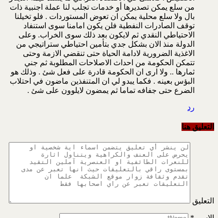
من سلع يمكن تصديرها أو خدمات تجلب لنا عملة اجنبية ذات
بال ولا سلع محلية يمكن ان تعوض المستوردات . فلو تخيلنا
توقف الصادرات النفطية فلن يكون امامنا سوى استنفاد
الاحتياطي النقدي ثم لايكون بعد ذلك سوى الخراب. وعلى
الدولة منذ الان بشكل جدي بتأمين احتياطي ستراتيجي من
الاغذية الضرورية لادامة الحياة حتى تنقضي الازمة وحتى
تتمكن الحكومة من احداث الاصلاحات المطلوبة ثم جني
ثمارها .. ولا ارى ان الحكومة قادرة على فعل شئ . وذلك هو
البؤس بعينه . فكما يبدو لي ان المتنفذين ماضون في احتلاب
الضرع حتى جفافه تماما ثم يمضون لايلوون على شئ .
رد
التعليق هنا
التعليق
الاسم
*