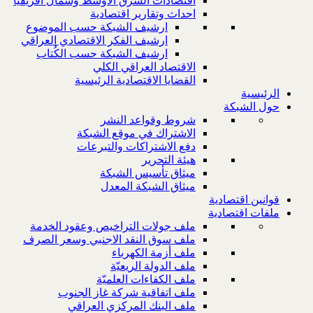
اقتصادات الشرق الاوسط وشمال افريقيا
احداث وتقارير اقتصادية
ارشيف الشبكة حسب الموضوع
ارشيف الفكر الاقتصادي العراقي
ارشيف الشبكة حسب الكُتاب
الاقتصاد العراقي الكلي
القضايا الاقتصادية الرئيسية
الرئيسية
حول الشبكة
شروط وقواعد النشر
الاشتراك في موقع الشبكة
دفع الاشتراكات والتبرعات
هيئة التحرير
ميثاق تأسيس الشبكة
ميثاق الشبكة المعدل
قوانين اقتصادية
ملفات اقتصادية
ملف جولات التراخيص وعقود الخدمة
ملف سوق النقد الاجنبي وسعر الصرف
ملف أزمة الكهرباء
ملف الدولة الريعيّة
ملف الكفاءات العلميّة
ملف اتفاقية شركة غاز الجنوب
ملف البنك المركزي العراقي