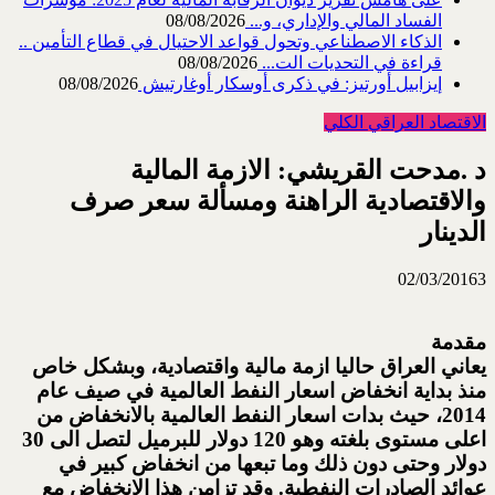
الفساد المالي والإداري، و...
08/08/2026
الذكاء الاصطناعي وتحول قواعد الاحتيال في قطاع ‏التأمين ..
قراءة في التحديات الت...
08/08/2026
إيزابيل أورتيز: في ذكرى ‏أوسكار أوغارتيش
08/08/2026
الاقتصاد العراقي الكلي
د .مدحت القريشي: الازمة المالية
والاقتصادية الراهنة ومسألة سعر صرف
الدينار
02/03/2016
3
مقدمة
يعاني العراق حاليا ازمة مالية واقتصادية، وبشكل خاص
منذ بداية انخفاض اسعار النفط العالمية في صيف عام
2014، حيث بدات اسعار النفط العالمية بالانخفاض من
اعلى مستوى بلغته وهو 120 دولار للبرميل لتصل الى 30
دولار وحتى دون ذلك وما تبعها من انخفاض كبير في
عوائد الصادرات النفطية. وقد تزامن هذا الانخفاض مع