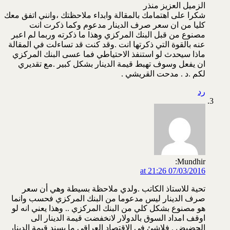
الزميل العزيز منذر
شكرا على اهتمامك بالمقالة وابداء ملاحظتك ،وانني اتفق معك
كليا من ان سعر صرف الدينار مدعوم وكما ذكرت انت
مصنوع من قبل البنك المركزي وهذا ما ذكرته وربما لم اعبر
عنه بالقوة التي ذكرتها انت .وقد كنت قد تساءلت في المقالة
ماذا سيحدث لو استنفذ الاحتياطي فما عسى البنك المركزي
ان يفعل وسوف تهبط قيمة الدينار بشكل كبير .مع تقديري
لكم .د . مدحت القريشي .
رد
Mundhir:
07/03/2016 at 21:26
تحية للاستاذ الكاتب .ولدي ملاحظة بسيطة وهي أن سعر
صرف الدينار ليس مدعوما من البنك المركزي فحسب وانما
هو مصنوع بشكل كلي من البنك المركزي .. وهذا يعني انه لو
اوقف امداد السوق بالدولار لانخفضت قيمة الدينار الى
الحضيض . فلاشئ في الاقتصاد العراقي ما يسند قيمة الدينار