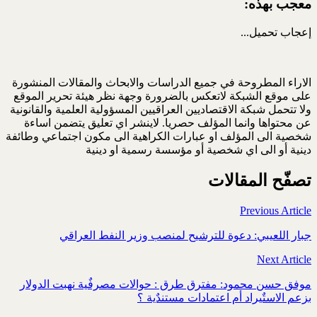
معجب بهذه:
إعجاب
تحميل...
الاراء المطروحة في جميع الدراسات والابحاث والمقالات المنشورة
على موقع الشبكة لاتعكس بالضرورة وجهة نظر هيئة تحرير الموقع
ولا تتحمل شبكة الاقتصاديين العراقيين المسؤولية العلمية والقانونية
عن محتواها وانما المؤلف حصريا. لاينشر اي تعليق يتضمن اساءة
شخصية الى المؤلف او عبارات الكراهية الى مكون اجتماعي وطائفة
دينية أو الى اي شخصية أو مؤسسة رسمية او دينية
تصفّح المقالات
Previous Article
جبار اللعيبي: دعوة للترشيح لمنصب وزير النفط العراقي
Next Article
موفق حسن محمود: مفترق طرق : حوالات مصرفٌية نهبت الدولار
بزعم الاستٌيراد أم اعتمادات مستندٌية ؟