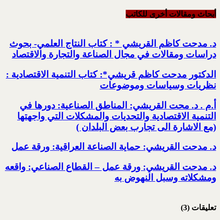
أبحاث ومقالات أخرى للکاتب
د. مدحت كاظم القريشي * : كتاب النتاج العلمي- بحوث
دراسات ومقالات في مجال الصناعة والتجارة والاقتصاد
الدكتور مدحت كاظم قريشي*: كتاب التنمية الاقتصادية :
نظريات وسياسات وموضوعات
أ.م . د. محت القريشي: المناطق الصناعية: دورها في
التنمية الاقتصادية والتحديات والمشكلات التي واجهتها
(مع الاشارة الى تجارب بعض البلدان )
د. مدحت القريشي: حماية الصناعة العراقية: ورقة عمل
د. مدحت القريشي: ورقة عمل – القطاع الصناعي: واقعه
ومشكلاته وسبل النهوض به
تعليقات (3)