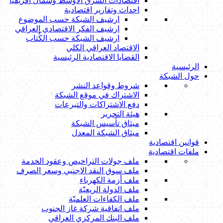
اقتصادات الشرق الاوسط وشمال افريقيا
احداث وتقارير اقتصادية
ارشيف الشبكة حسب الموضوع
ارشيف الفكر الاقتصادي العراقي
ارشيف الشبكة حسب الكُتاب
الاقتصاد العراقي الكلي
القضايا الاقتصادية الرئيسية
الرئيسية
حول الشبكة
شروط وقواعد النشر
الاشتراك في موقع الشبكة
دفع الاشتراكات والتبرعات
هيئة التحرير
ميثاق تأسيس الشبكة
ميثاق الشبكة المعدل
قوانين اقتصادية
ملفات اقتصادية
ملف جولات التراخيص وعقود الخدمة
ملف سوق النقد الاجنبي وسعر الصرف
ملف أزمة الكهرباء
ملف الدولة الريعيّة
ملف الكفاءات العلميّة
ملف اتفاقية شركة غاز الجنوب
ملف البنك المركزي العراقي