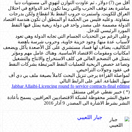
أقل من (7) دولار ، ثم عاودت التوازن لتهوي الى مستويات دنيا
مباشرة بعد توقف الحرب والتي ربما تكون أحد الدوافع في احتلال
العراق للكويت. واستمرت حروب النفط بلا انقطاع ولكن بدرجات
متفاوتة. وعليه فليس من الحكمة أو المنطق أن تكون هندسة اقتصاد
الدولة مصممة على مصدر واحد في دولة ريعية يمثل فيها النفط
المورد الرئيسي للدخل.
وعلى الرغم من التحديات الجسام التي تجابه الدولة وهي تعود
لأسباب عدة منها: وجود خزينة خاوية، وحروب شرسة باهضة
التكاليف، يضاف لها فساد مستشري على كل الأصعدة يأكل ويضعف
امكانيات ومقومات الاقتصاد الأساسية. وهناك عامل مهم ومؤثر
يتمثل في التضخم العالي في كلف الاستخراج والانتاج والتشغيل
وتصاعد حصص الربحية للعمليات النفط المرتبطة بشركات النفط
في عقود وجولات التراخيص.
لمواصلة القراءة يرجى تنزيل البحث كاملاً بصيغة ملف بي دي أف
سهل الطباعة. انقر على الرابط التالي
Jabbar Allaibi-Licencing round fo service contracts-final editing
(* ) خبير نفطي عراقي مستقل
حقوق النشر محفوظة لشبكة الاقتصاديين العراقيين. يسمح بأعادة
النشر بشرط الاشارة الى المصدر. 9 آذار 2016
جبار اللعيبي