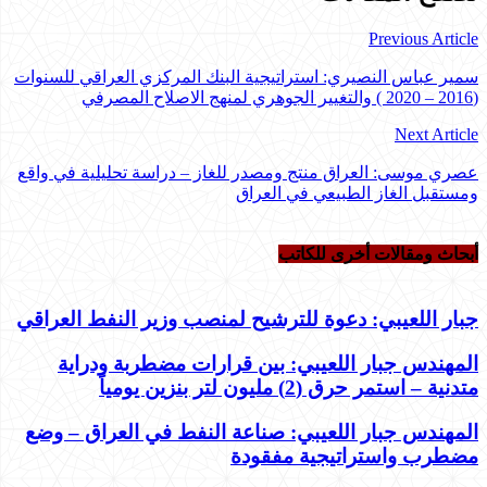
Previous Article
سمير عباس النصيري: استراتيجية البنك المركزي العراقي للسنوات
(2016 – 2020 ) والتغيير الجوهري لمنهج الاصلاح المصرفي
Next Article
عصري موسى: العراق منتج ومصدر للغاز – دراسة تحليلية في واقع
ومستقبل الغاز الطبيعي في العراق
أبحاث ومقالات أخرى للکاتب
جبار اللعيبي: دعوة للترشيح لمنصب وزير النفط العراقي
المهندس جبار اللعيبي: بين قرارات مضطربة ودراية
متدنية – استمر حرق (2) مليون لتر بنزين يومياً
المهندس جبار اللعيبي: صناعة النفط في العراق – وضع
مضطرب واستراتيجية مفقودة