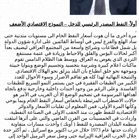
أولاً- النفط المصدر الرئيسي للدخل – النموذج الاقتصادي الأضعف
مرة أخرى ما أن هوت أسعار النفط الخام الى مستويات متدنية حتى
ساد الهلع والفزع ليس في أوساط القائمين على ادارة شؤون الدولة
بل شمل قطاعات وشرائح واسعة من المجتمع العراقي ليضيف بعداً
أكبر لحالات البؤس والقلق والاحباط وزيادة في عتمة مستنقع
التردي الذي يغوص به العراق. ووسط هذا الظلام الدامس تقوم
ماكنات اعلام كبيرة وشرسة بتجسيد وتجسيم الوضع وبنوايا خبيثة
وموجهة نحو خلق انطباع بأن البلد ينزلق نحو الهلاك الاقتصادي.
والنتيجة النهائية لهذا كله هو تفاقم الأضرار وسوء الأحوال للعدد
الكبير من الطبقات الفقيرة في حين يستمر النمو السريع للطبقات
الفاسدة. وعلى الرغم من وجود أجندات داخلية وخارجية تدفع باتجاه
أهدافها المرسومة في تضخيم الوضع الا أن الغريب في الأمر هو
حالات الاضطراب المرتبطة بانخفاض أسعار النفط الخام وبما يوحي
وكأنها المرة الأولى، فمن المعلوم أن تقلبات الأسعار والدوائر
الاقتصادية للنفط ظهرت منذ الحقب الاولى في الصناعة النفطية،
وازدادت في الخمسينات من القرن الماضي والتي على أثرها انبثقت
منظمة البلدان المصدرة للنفط ( أوبك ) وأخذت مسارات متفاوتة
ازدادت حدتها عام 1973 خلال حرب اكتوبر مع اسرائيل ، ثم أكثر حدة
خلال الحرب العراقية الإيرانية حتى وصل سعر البرميل الواحد إلى