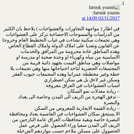
farouk younis:
02/11/2017 at 14:09
في اطار ( مواجهة التجاوزات والعشواءيات ) يلاحظ بان الكثير
من الدراسات والمسوحات الاحصاءية تركز على العشواءيات
وهي تجمعات سكنية نشاءت في غياب التخطيط العام وخروجا
عن القانون وتعديا على املاك الدولة واملاك القطاع الخاص
وهذه المناطق عادة محرومة من المرافق والخدمات
الاساسية من مياه وكهرباء او وحدة صحية او مدرسة او
مواصلات وهي مناطق اقيمت بجهود ذاتية قريبة من
المجتمعات الحضرية لتاخذ احتياجاتها منها وهي تجمعات بلا
خطة وغير مخططة عمرانيا وهذه المجمعات جيوب الفقر
وسكن غير لاءق بل هي سكن اضطراري
اسباب العشواءيات في العراق معروفة
– زيادة معدلات نمو السكان
– تدفق الهجرة من الريف الى المدن وخاصة الى بغداد
والبصرة
– زيادة القيمة الايجارية للمعروض من السكن
الا يستحق سكان العشواءيات في العاصمة بغداد ومحافظة
البصرة خاصة وبقية محافظات العراق عامة النازحين من
الريف الى المدن سعيا وراء الحصول على فرص عمل
الحصوول على مسكن ملاءم حسب مواردهم الضءيلة