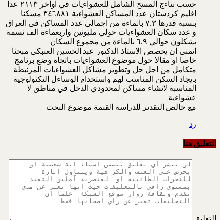
حسب نتاءج المسح الشامل للعشواءيات في اواخر ٢١١٣ عدا
اقليم كردستان عدد المساكن العشواءية ٣٤٦٨٨١ مسكنا
بنسبة قدرها ٧.٣ بالماءة من اجمالي عدد المساكن في العراق
و عدد سكان العشواءيات حولي مليونين واربعماءة الف نسمة
يشكلون حوالي ٦.٩ بالماءة من مجموع السكان
اتمنى ان يخصص الاستاذ الدكتور عبد الحسين العنبكي مبحثا
خاصا او مقالا حول موضوع العشواءيات باتجاه وضع برنامج
متكامل من اجل حل وتطوير مشاكل العشواءيات المرتبطة
بايجاد السكن المناسب لهم واستخدام الوساءل التكنولوجية
المناسبة لانشاء مساكن لمحدودي الدخل في مناطق لا
عشواءية
مع خالص التقدير للدراسة القيمة موضوع البحث
رد
التعليق هنا
التعليق