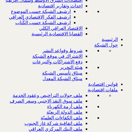
اقتصادات الشرق الاوسط وشمال افريقيا
احداث وتقارير اقتصادية
ارشيف الشبكة حسب الموضوع
ارشيف الفكر الاقتصادي العراقي
ارشيف الشبكة حسب الكُتاب
الاقتصاد العراقي الكلي
القضايا الاقتصادية الرئيسية
الرئيسية
حول الشبكة
شروط وقواعد النشر
الاشتراك في موقع الشبكة
دفع الاشتراكات والتبرعات
هيئة التحرير
ميثاق تأسيس الشبكة
ميثاق الشبكة المعدل
قوانين اقتصادية
ملفات اقتصادية
ملف جولات التراخيص وعقود الخدمة
ملف سوق النقد الاجنبي وسعر الصرف
ملف أزمة الكهرباء
ملف الدولة الريعيّة
ملف الكفاءات العلميّة
ملف اتفاقية شركة غاز الجنوب
ملف البنك المركزي العراقي