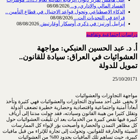
الفساد المالي والإداري، و...
08/08/2026
الذكاء الاصطناعي وتحول قواعد الاحتيال في قطاع ‏التأمين ..
قراءة في التحديات الت...
08/08/2026
إيزابيل أورتيز: في ذكرى ‏أوسكار أوغارتيش
08/08/2026
دراسات اجتماعية وثقافية
أ. د. عبد الحسين العنبكي: مواجهة
العشوائيات في العراق: سيادة للقانون..
تمويل للدولة
25/10/2017
1
مواجهة التجاوزات والعشوائيات
لا يخفى على أحد مساوئ التجاوزات والعشوائيات فهي كثيرة وتأخذ
أبعاداً أمنية واجتماعية واقتصادية وحضارية خطيرة تضعف الدولة
وتقلل كثيرا من هيبة القانون وسيادته، فقد حولت مدننا إلى أرياف
كبيرة فيها نقص كبيرة من الخدمات بعد ان تلَّيفَت العشوائيات حول
كل مظاهر التمدن والحضارة وأصبحت بؤر لإيواء كل الممارسات
السيئة والخارقة للقوانين، وتحولت إلى تجارة للإثراء من قبل مافيات
كبيرة، حيث تساهم تلك المافيات بحدود 80% من العشوائيات