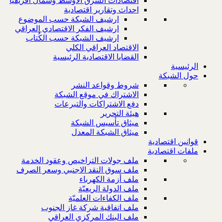
اقتصادات الشرق الاوسط وشمال افريقيا
احداث وتقارير اقتصادية
ارشيف الشبكة حسب الموضوع
ارشيف الفكر الاقتصادي العراقي
ارشيف الشبكة حسب الكُتاب
الاقتصاد العراقي الكلي
القضايا الاقتصادية الرئيسية
الرئيسية
حول الشبكة
شروط وقواعد النشر
الاشتراك في موقع الشبكة
دفع الاشتراكات والتبرعات
هيئة التحرير
ميثاق تأسيس الشبكة
ميثاق الشبكة المعدل
قوانين اقتصادية
ملفات اقتصادية
ملف جولات التراخيص وعقود الخدمة
ملف سوق النقد الاجنبي وسعر الصرف
ملف أزمة الكهرباء
ملف الدولة الريعيّة
ملف الكفاءات العلميّة
ملف اتفاقية شركة غاز الجنوب
ملف البنك المركزي العراقي