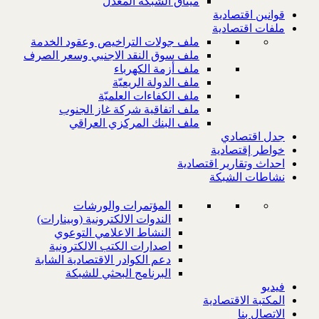
ميثاق الشبكة المعدل
قوانين اقتصادية
ملفات اقتصادية
ملف جولات التراخيص وعقود الخدمة
ملف سوق النقد الاجنبي وسعر الصرف
ملف أزمة الكهرباء
ملف الدولة الريعيّة
ملف الكفاءات العلميّة
ملف اتفاقية شركة غاز الجنوب
ملف البنك المركزي العراقي
جدل اقتصادي
خواطر إقتصادية
احداث وتقارير اقتصادية
نشاطات الشبكة
المؤتمرات والورشات
الندوات الالكترونية (وبينارات)
النشاط الاعلامي التوعوي
اصدارات الكتب الالكترونية
دعم الكوادر الاقتصادية الشابة
البرنامج البحثي للشبكة
فيديو
المكتبة الاقتصادية
الاتصال بنا