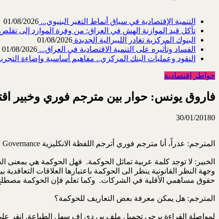
التنمية الإقتصادية في سياق أنماط التغير البنيوي...
01/08/2026
تآكل قيد الموازنة الهش في العراق: من وفرة الموارد إلى تقلص القد
البنوك المركزية تغادر الليبرالية الجديدة
01/08/2026
الفساد وتأثيره على التنمية الاقتصادية في العراق...
01/08/2026
النقود وعمليات البنك المركزي.. مفاهيم أساسية وإضاءة التجربة 
خواطر إقتصادية
فاروق يونس: حوار بين مترجم فوري وخبير اق
30/01/2018
0
المترجم: عذراً، أنا مترجم فوري أترجم اللفظة الانكليزية Governance “حوكمة” على وزن فوعلة، كما هو الحال في عولمة وحوسبة، لكن بعض المترجمين يترجمونها الحكامة او الحاكمية. ما رأيك؟
الخبير: لا توجد كلمة عربية تماثل الحوكمة. فهل الحوكمة هي بمعن
وجهة النظر القانونية ينظر الى الحوكمة باعتبارها العلاقات التعاقدية
حقوق مساهمي الأقلية في الشركات. وكما تعلم فإن الحوكمة مصطلح جديد 
المترجم: هل يمكن معرفة بعض التعاريف للحوكمة؟
لمواصلة القراءة يرجى تحميل ملف بي دي اف سهل الطباعة. انقر على 