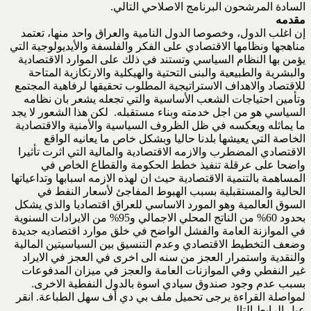
السادة المرشحون البرنامج الاصلاحي التالي.
مقدمه
إن اغلب الدول، وخصوصا الدول النامية والعراق واحد منها، تعتمد
مناهجها ونظامها الاقتصادي على الفكر والفلسفة والأيديولوجية التي
يؤمن بها النظام السياسي وتستند في ذلك على الموارد الاقتصادية
والبشرية والطبيعية والبنى التحتية والهيكلية والارتكازية المتاحة
للاقتصاد والاهداف الاستراتيجية المطلوب تحقيقها لرفاهية المجتمع
وتأمين احتياجات الشعب الأساسية والتي تجعله يشعر بان نظامه
السياسي هو من اجل خدمته وبناء مستقبله. لكن هذا الشعور لا يجد
ما يماثله ويعكسه في ظل الظروف السياسية والأمنية والاقتصادية
الخاصة التي يعيشها بلدنا حاليا وبشكل خاص ما يعانيه الواقع
الاقتصادي المضطرب والازمه الاقتصادية والمالية التي اثرت تأثيرا
واضحا على عرقلة تنفيذ خطط الحكومة والقطاع الخاص في
المساهمة بالتنمية الاقتصادية حيث ان لهذه الازمه اسبابها وتداعياتها
الحالية والمستقبلية بسبب الهبوط المفاجئ لأسعار النفط في
السوق العالمية وهو المورد الاساسي للعراق اقتصاديا والذي يشكل
بحدود 60% من الناتج المحلي الاجمالي و95% من الايرادات السنوية
في الموازنة العامة والفشل الواضح في خلق موارد اقتصاديه جديدة
وضعف التخطيط الاقتصادي وعدم التنسيق بين السياسيتين المالية
والنقدية واستمرار العجز من سنه الى اخرى في العجز في الايراد
غير النفطي وفي الموازنات العامة والعجز في ميزان المدفوعات
بسبب عدم وجود صندوق سيادي اسوة بالدول النفطية الاخرى.
لمواصلة القراءة يرجى تحميل ملف بي دي أف سهل الطباعة. انقر
عىل الرابط التالي