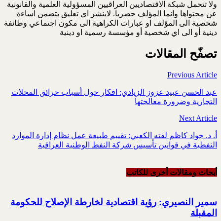
ولا تتحمل شبكة الاقتصاديين العراقيين المسؤولية العلمية والقانونية
عن محتواها وانما المؤلف حصريا. لاينشر اي تعليق يتضمن اساءة
شخصية الى المؤلف او عبارات الكراهية الى مكون اجتماعي وطائفة
دينية أو الى اي شخصية أو مؤسسة رسمية او دينية
تصفّح المقالات
Previous Article
عبد الحسن عبيد عزوز الزيادي: افكار حول أسباب حرائق المحلات
التجارية وضرورة معالجتها
Next Article
أ. د. جواد كاظم لفته الكعبي: تقييم طبيعة عمل نظام إدارة الموارد
النفطية في قوانين تأسيس شركة النفط الوطنية العراقية
أبحاث ومقالات أخرى للکاتب
سمير النصيري: رؤية اقتصادية لخارطة الإصلاح للحكومة
المقبلة