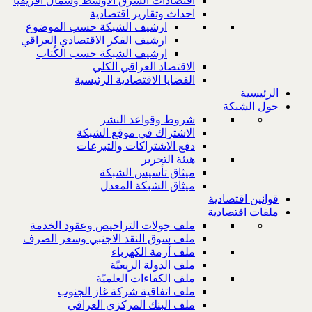
اقتصادات الشرق الاوسط وشمال افريقيا
احداث وتقارير اقتصادية
ارشيف الشبكة حسب الموضوع
ارشيف الفكر الاقتصادي العراقي
ارشيف الشبكة حسب الكُتاب
الاقتصاد العراقي الكلي
القضايا الاقتصادية الرئيسية
الرئيسية
حول الشبكة
شروط وقواعد النشر
الاشتراك في موقع الشبكة
دفع الاشتراكات والتبرعات
هيئة التحرير
ميثاق تأسيس الشبكة
ميثاق الشبكة المعدل
قوانين اقتصادية
ملفات اقتصادية
ملف جولات التراخيص وعقود الخدمة
ملف سوق النقد الاجنبي وسعر الصرف
ملف أزمة الكهرباء
ملف الدولة الريعيّة
ملف الكفاءات العلميّة
ملف اتفاقية شركة غاز الجنوب
ملف البنك المركزي العراقي