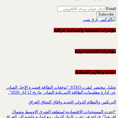
Email
مؤشرات اقتصادية واجتماعية عراقية
مؤشرات اقتصادية دولية
احداث و تقاریر اقتصادیة
تحليل مختصر لتقريرSTEO‏: “توقعات الطاقة قصيرة الاجل الصادر
عن ادارة معلومات الطاقة الامريكية ‏الصادر بتاريخ 12 أيار 2026”.‏
البريكس والنظام الدولي الجديد وافاق التحاق العراق
“احدث المستجدات الاقتصادية لمنطقة الشرق الاوسط وشمال
افريقيا”: قراءة في تقرير البنك الدولي مع اشارة خاصة الى العراق