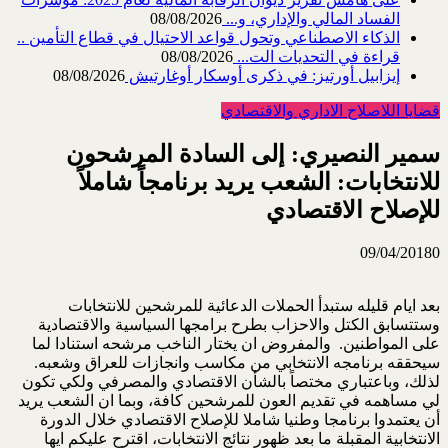
الفساد المالي والإداري، و...
08/08/2026
الذكاء الاصطناعي وتحول قواعد الاحتيال في قطاع ‏التأمين ..
قراءة في التحديات الت...
08/08/2026
إيزابيل أورتيز: في ذكرى ‏أوسكار أوغارتيش
08/08/2026
قضايا اللاصلاح الاداري والاقتصادي
سمير النصيري: إلى السادة المرشحون
للانتخابات: الشعب يريد برنامجاً شاملاً
للإصلاح الاقتصادي
09/04/2018
0
بعد ايام قليله ستبدأ الحملات الدعائية للمرشحين للانتخابات
وستتسابق الكتل والاحزاب بطرح برامجها السياسية والاقتصادية
على المواطنين. والمفروض ان يختار الناخب مرشحه استنادا لما
سيحققه برنامجه الانتخابي من مكاسب وانجازات للعراق وشعبه.
لذلك، وباعتباري مختصاً بالشأن الاقتصادي والمصرفي ولكي تكون
لي مساهمه في تقديم العون للمرشحين كافة، وبما ان الشعب يريد
أن يعتمدوا برنامجا وطنيا شاملا للإصلاح الاقتصادي خلال الدورة
الانتخابية المقبلة ما بعد ظهور نتائج الانتخابات، اقترح عليكم ايها