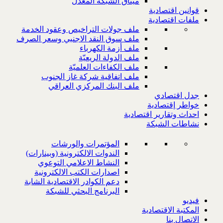
ميثاق الشبكة المعدل
قوانين اقتصادية
ملفات اقتصادية
ملف جولات التراخيص وعقود الخدمة
ملف سوق النقد الاجنبي وسعر الصرف
ملف أزمة الكهرباء
ملف الدولة الريعيّة
ملف الكفاءات العلميّة
ملف اتفاقية شركة غاز الجنوب
ملف البنك المركزي العراقي
جدل اقتصادي
خواطر إقتصادية
احداث وتقارير اقتصادية
نشاطات الشبكة
المؤتمرات والورشات
الندوات الالكترونية (وبينارات)
النشاط الاعلامي التوعوي
اصدارات الكتب الالكترونية
دعم الكوادر الاقتصادية الشابة
البرنامج البحثي للشبكة
فيديو
المكتبة الاقتصادية
الاتصال بنا