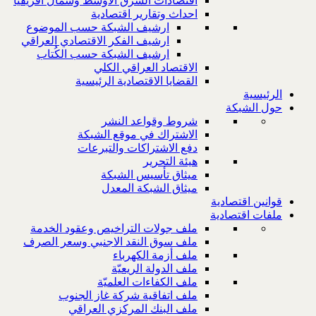
اقتصادات الشرق الاوسط وشمال افريقيا
احداث وتقارير اقتصادية
ارشيف الشبكة حسب الموضوع
ارشيف الفكر الاقتصادي العراقي
ارشيف الشبكة حسب الكُتاب
الاقتصاد العراقي الكلي
القضايا الاقتصادية الرئيسية
الرئيسية
حول الشبكة
شروط وقواعد النشر
الاشتراك في موقع الشبكة
دفع الاشتراكات والتبرعات
هيئة التحرير
ميثاق تأسيس الشبكة
ميثاق الشبكة المعدل
قوانين اقتصادية
ملفات اقتصادية
ملف جولات التراخيص وعقود الخدمة
ملف سوق النقد الاجنبي وسعر الصرف
ملف أزمة الكهرباء
ملف الدولة الريعيّة
ملف الكفاءات العلميّة
ملف اتفاقية شركة غاز الجنوب
ملف البنك المركزي العراقي