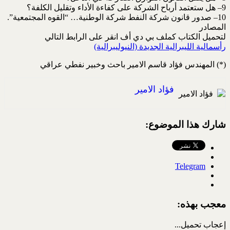
9– هل ستعتمد أرباح الشركة على كفاءة الأداء وتقليل الكلفة؟
10– صدور قانون شركة النفط شركة الوطنية… “القوه المجتمعية”.
المصادر
لتحميل الكتاب كملف بي دي أف انقر على الرابط التالي
رأسمالية الليبرالية الجديدة (النيوليبرالية)
(*) المهندس فؤاد قاسم الامير باحث وخبير نفطي عراقي
فؤاد الامير
شارك هذا الموضوع:
Telegram
معجب بهذه:
إعجاب
تحميل...