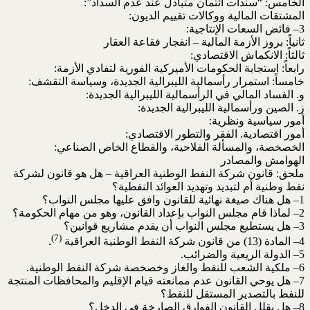
الخامس: “سندات ائتمان متبادل عند عدم السداد”:
المشتقات المالية ووكالات تقييم الديون:
3– فائض السعات الإنتاجية:
ثانياً: بروز الأزمة المالية – انفجار فقاعة العقار
ثالثاً: الانكماش الاقتصادي:
رابعاً: استجابة الحكومات الأميركية الفورية لتفادي الأزمة:
خامساً: استمرار رأسمالية الليبرالية الجديدة، وسياسة التقشف:
و. الفساد المالي في الرأسمالية الليبرالية الجديدة:
ز. الصين ورأسمالية الليبرالية الجديدة:
أمور سياسية ونظرية:
أمور اقتصادية. الفقر والتطور الاقتصادي:
الخصخصة، والمسألة الفلاحية، والقطاع الخاص الصناعي:
الهوامش والمصادر
ملحق: قانون شركة النفط الوطنية العراقية – هل هو قانون لشركة
نفط وطنية أم لتبديد وتهديد العوائد النفطية؟
1– هل هناك صيغة نهائية للقانون وافق عليها مجلس النواب؟
2– لماذا قام مجلس النواب بإعداد القانون، وهو من مهام الحكومة؟
3– هل يستطيع مجلس النواب أن يقدم مشاريع قوانين؟
(7)
4– المادة (13) من قانون شركة النفط الوطنية العراقية
.
5– الدولة الريعية والضرائب.
6– ملكية الشعب للنفط والغاز وخصخصة شركة النفط الوطنية.
7– هل يوحي القانون عدم ممانعته قيام الإقليم والمحافظات المنتجة
للنفط بالتصدير المستقل للنفط؟
8– هل يقلل القانون الفوارق الصارخة في الدخل؟