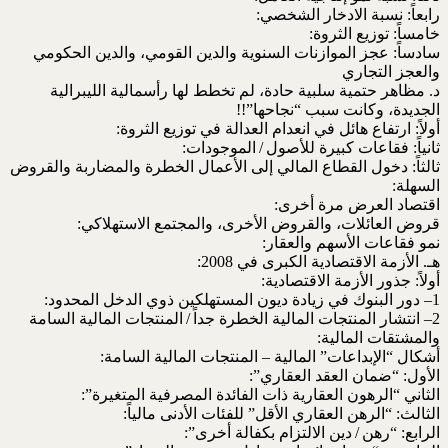
رابعاً: نسبة الادخار الشخصي:
خامساً: توزيع الثروة:
سادساً: عجز الموازنات السنوية والدين القومي، والدين الحكومي
والعجز التجاري
د. مظاهر حتمية سلبية حادة، لم تخطط لها رأسمالية الليبرالية
الجديدة، وكانت سبب “نجاحها”!!
أولاً: ارتفاع هائل في انعدام العدالة في توزيع الثروة:
ثانياً: فقاعات كبيرة للأصول / الموجودات:
ثالثاً: دخول القطاع المالي إلى الأعمال الخطرة والمضاربة والقروض
السهلة:
اقتصاد العرض مرة أخرى:
قروض العائلات، والقروض الأخرى، والمجتمع الاستهلاكي:
نمو فقاعات الأسهم والعقار:
هـ. الأزمة الاقتصادية الكبرى في 2008:
أولاً: جذور الأزمة الاقتصادية:
1– دور البنوك في زيادة ديون المستهلكين ذوي الدخل المحدود:
2– انتشار المنتجات المالية الخطرة جداً / المنتجات المالية السامة
والمشتقات المالية:
أشكال “الإبداعات” المالية – المنتجات المالية السامة:
الأول: “ضمان العقد العقاري”:
الثاني “الرهون العقارية ذات الفائدة المصرفية المتغيرة”:
الثالث: “الرهن العقاري الأقل” للفئات الأدنى مالياً:
الرابع: “رهن / دين الالتزام بكفالة أخرى”: