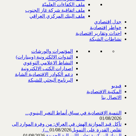
ملف الكفاءات العلميّة
ملف اتفاقية شركة غاز الجنوب
ملف البنك المركزي العراقي
جدل اقتصادي
خواطر إقتصادية
احداث وتقارير اقتصادية
نشاطات الشبكة
المؤتمرات والورشات
الندوات الالكترونية (وبينارات)
النشاط الاعلامي التوعوي
اصدارات الكتب الالكترونية
دعم الكوادر الاقتصادية الشابة
البرنامج البحثي للشبكة
فيديو
المكتبة الاقتصادية
الاتصال بنا
التنمية الإقتصادية في سياق أنماط التغير البنيوي...
01/08/2026
تآكل قيد الموازنة الهش في العراق: من وفرة الموارد إلى
تقلص القدرة على التمويل‎ (...
01/08/2026
البنوك المركزية تغادر الليبرالية الجديدة
01/08/2026