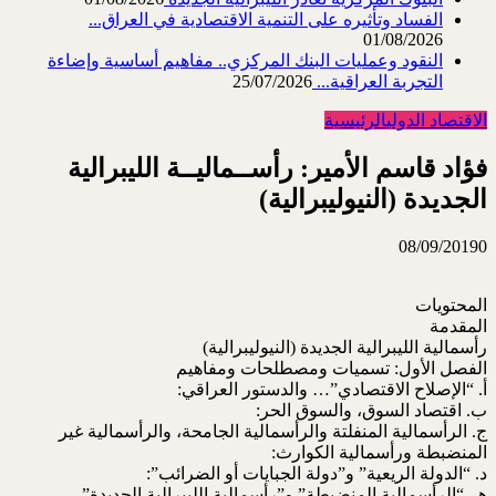
الفساد وتأثيره على التنمية الاقتصادية في العراق...
01/08/2026
النقود وعمليات البنك المركزي.. مفاهيم أساسية وإضاءة
التجربة العراقية...
25/07/2026
الاقتصاد الدولي
الرئيسية
فؤاد قاسم الأمير: رأســماليــة الليبرالية
الجديدة (النيوليبرالية)
08/09/2019
0
المحتويات
المقدمة
رأسمالية الليبرالية الجديدة (النيوليبرالية)
الفصل الأول: تسميات ومصطلحات ومفاهيم
أ. “الإصلاح الاقتصادي”… والدستور العراقي:
ب. اقتصاد السوق، والسوق الحر:
ج. الرأسمالية المنفلتة والرأسمالية الجامحة، والرأسمالية غير
المنضبطة ورأسمالية الكوارث:
د. “الدولة الريعية” و”دولة الجبايات أو الضرائب”:
هـ. “الرأسمالية المنضبطة” و”رأسمالية الليبرالية الجديدة”