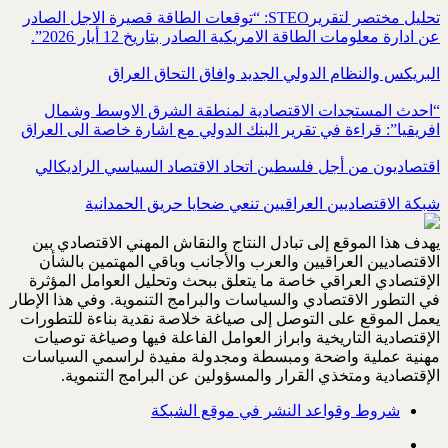
تحليل مختصر لتقريرSTEO‏: “توقعات الطاقة قصيرة الاجل الصادر
عن ادارة معلومات الطاقة الامريكية ‏الصادر بتاريخ 12 أيار 2026”.‏
البريكس والنظام الدولي الجديد وافاق التحاق العراق
“احدث المستجدات الاقتصادية لمنطقة الشرق الاوسط وشمال
افريقيا”: قراءة في تقرير البنك الدولي مع اشارة خاصة الى العراق
اقتصاديون من أجل فلسطين اتحاد الاقتصاد السياسي الراديكالي
شبكة الاقتصاديين العراقيين تنعي ضحايا حريق الحمدانية
يهدف هذا الموقع إلى تبادل النتاج والنقاش المهني الاقتصادي بين
الاقتصاديين العراقيين والعرب والأجانب وباقي المهتمين بالشأن
الإقتصادي العراقي خاصة ما يتعلق ببحث وتحليل العوامل المؤثرة
في التطور الاقتصادي والسياسات والبرامج التنموية. وفي هذا الإطار
يعمل الموقع على التوصل إلى صياغة خلاصة نقدية بناءة للتطورات
الإقتصادية التاريخية وابراز العوامل الفاعلة فيها وصياغة توصيات
مهنية عملية واضحة ومبسطة ومجدولة مفيدة لراسمي السياسات
الإقتصادية ومتخذي القرار والمسؤولين عن البرامج التنموية.
شروط وقواعد النشر في موقع الشبكة