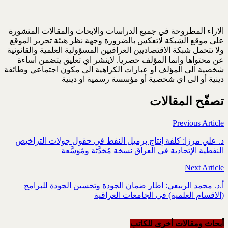
الاراء المطروحة في جميع الدراسات والابحاث والمقالات المنشورة
على موقع الشبكة لاتعكس بالضرورة وجهة نظر هيئة تحرير الموقع
ولا تتحمل شبكة الاقتصاديين العراقيين المسؤولية العلمية والقانونية
عن محتواها وانما المؤلف حصريا. لاينشر اي تعليق يتضمن اساءة
شخصية الى المؤلف او عبارات الكراهية الى مكون اجتماعي وطائفة
دينية أو الى اي شخصية أو مؤسسة رسمية او دينية
تصفّح المقالات
Previous Article
د. علي مرزا: كلفة إنتاج برميل النفط في حقول جولات التراخيص
النفطية الإتحادية في العراق نسخة مُحَدَّثة ومُوَسَّعة
Next Article
أ.د. محمد الربيعي: اطار ضمان الجودة وتحسين الجودة للبرامج
(الاقسام العلمية) في الجامعات العراقية
أبحاث ومقالات أخرى للکاتب