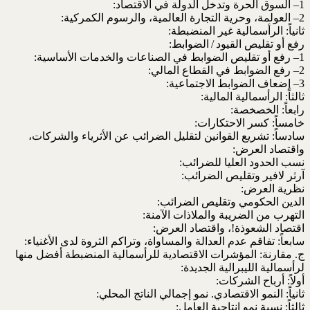
1– السوق الحرة وتدخل الدولة في الاقتصاد:
2– العولمة، وحرية التجارة العالمية، والرسوم الكمركية:
ثانياً: الرأسمالية غير المنضبطة:
رفع أو تقليص القيود / الضوابط:
1– رفع أو تقليص الضوابط في الصناعات والخدمات الأساسية:
2– رفع الضوابط في القطاع المالي:
3– إضعاف الضوابط الاجتماعية:
ثالثاً: الرأسمالية المالية:
رابعاً: الخصخصة:
خامساً: كسر الاحتكارات:
سادساً: تشريع القوانين لتقليل الضرائب عن الأثرياء والشركات،
واقتصاد العرض:
نسب الحدود العليا للضرائب:
آرثر لافير وتقليص الضرائب:
نظرية العرض:
الدين الحكومي وتقليص الضرائب:
التهرب من الضريبة والملاذات الآمنة:
اقتصاد الشعوذة!، واقتصاد العرض:
سابعاً: تفاقم عدم العدالة والمساواة، وتراكم الثروة لدى الأغنياء:
ج. مقارنة: المؤشرات الاقتصادية للرأسمالية المنضبطة أفضل منها
لرأسمالية الليبرالية الجديدة:
أولاً: أرباح الشركات:
ثانياً: النمو الاقتصادي. نمو إجمالي الناتج المحلي:
ثالثاً: نسبة نمو إنتاجية العامل: