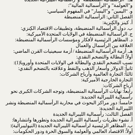
و”العولمة” و”الرأسمالية المالية”:
و. “اليمين” و”اليسار” في المفهوم السياسي:
الفصل الثاني: الرأسمالية المنضبطة
أ. كينز والكِنزية:
ب. دول الرأسمالية المنضبطة، وتطبيقات الاقتصاد الكِنزي:
ج. الرأسمالية المنضبطة في الولايات المتحدة الأميركية:
د. المظاهر الرئيسية لأفكار ومؤسسات الرأسمالية المنضبطة:
العلاقة بين الرأسمال والعمال
هـ. أزمة الرأسمالية المنضبطة / أزمة سبعينيات القرن الماضي:
أولاً: البطالة والتضخم النقدي:
نسب التضخم النقدي والبطالة في الولايات المتحدة وأوروبا‌(1):
ثانياً: الدولار وأسعار الذهب والنفط وعلاقته بالتضخم النقدي:
ثالثاً: التجارة العالمية وأرباح الشركات:
التجارة الخارجية الأميركية:
أرباح الشركات:
رابعاً: نهايات الرأسمالية المنضبطة، وتوجه الشركات الكبرى نحو
رأسمالية الليبرالية الجديدة:
خامساً: دور مراكز البحوث في محاربة الرأسمالية المنضبطة ونشر
الليبرالية الجديدة:
الفصل الثالث: رأسمالية الليبرالية الجديدة
أ. نشوء نظريات رأسمالية الليبرالية الجديدة وتطورها وانتشارها:
ب. المظاهر الرئيسية لرأسمالية الليبرالية الجديدة (النيوليبرالية):
أولاً: الاقتصاد العالمي والعولمة والسوق الحرة ودور الحكومات: