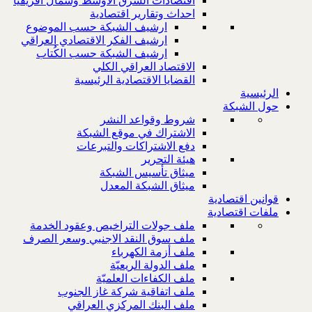
اقتصادات الشرق الاوسط وشمال افريقيا
احداث وتقارير اقتصادية
ارشيف الشبكة حسب الموضوع
ارشيف الفكر الاقتصادي العراقي
ارشيف الشبكة حسب الكُتاب
الاقتصاد العراقي الكلي
القضايا الاقتصادية الرئيسية
الرئيسية
حول الشبكة
شروط وقواعد النشر
الاشتراك في موقع الشبكة
دفع الاشتراكات والتبرعات
هيئة التحرير
ميثاق تأسيس الشبكة
ميثاق الشبكة المعدل
قوانين اقتصادية
ملفات اقتصادية
ملف جولات التراخيص وعقود الخدمة
ملف سوق النقد الاجنبي وسعر الصرف
ملف أزمة الكهرباء
ملف الدولة الريعيّة
ملف الكفاءات العلميّة
ملف اتفاقية شركة غاز الجنوب
ملف البنك المركزي العراقي