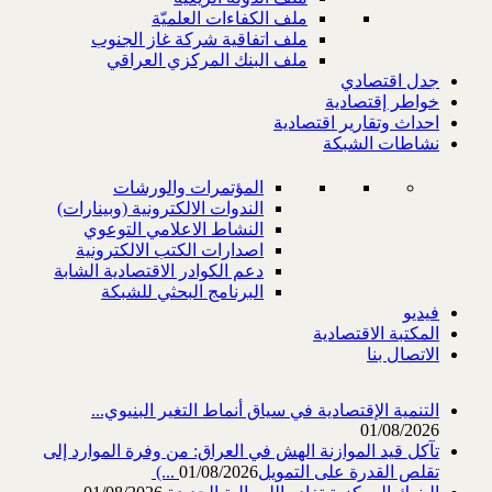
ملف الكفاءات العلميّة
ملف اتفاقية شركة غاز الجنوب
ملف البنك المركزي العراقي
جدل اقتصادي
خواطر إقتصادية
احداث وتقارير اقتصادية
نشاطات الشبكة
المؤتمرات والورشات
الندوات الالكترونية (وبينارات)
النشاط الاعلامي التوعوي
اصدارات الكتب الالكترونية
دعم الكوادر الاقتصادية الشابة
البرنامج البحثي للشبكة
فيديو
المكتبة الاقتصادية
الاتصال بنا
التنمية الإقتصادية في سياق أنماط التغير البنيوي...
01/08/2026
تآكل قيد الموازنة الهش في العراق: من وفرة الموارد إلى
تقلص القدرة على التمويل‎ (...
01/08/2026