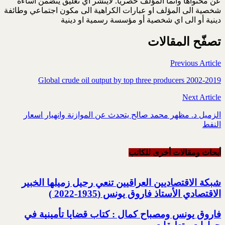
عن محتواها وانما المؤلف حصريا. لاينشر اي تعليق يتضمن اساءة
شخصية الى المؤلف او عبارات الكراهية الى مكون اجتماعي وطائفة
دينية أو الى اي شخصية أو مؤسسة رسمية او دينية
تصفّح المقالات
Previous Article
Global crude oil output by top three producers 2002-2019
Next Article
الزميل د. مظهر محمد صالح يتحدث عن الموازنة وانهيار اسعار
النفط
أبحاث ومقالات أخرى للکاتب
شبكة الاقتصاديين العراقيين تنعي رحيل زميلها الخبير
الاقتصادي الأستاذ فاروق يونس (1935-2022 )
فاروق يونس ومصباح كمال : كتاب قضايا تأمينية في