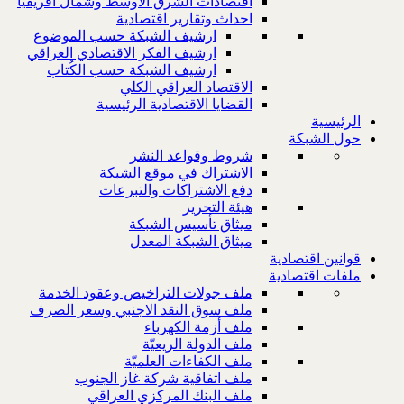
اقتصادات الشرق الاوسط وشمال افريقيا
احداث وتقارير اقتصادية
ارشيف الشبكة حسب الموضوع
ارشيف الفكر الاقتصادي العراقي
ارشيف الشبكة حسب الكُتاب
الاقتصاد العراقي الكلي
القضايا الاقتصادية الرئيسية
الرئيسية
حول الشبكة
شروط وقواعد النشر
الاشتراك في موقع الشبكة
دفع الاشتراكات والتبرعات
هيئة التحرير
ميثاق تأسيس الشبكة
ميثاق الشبكة المعدل
قوانين اقتصادية
ملفات اقتصادية
ملف جولات التراخيص وعقود الخدمة
ملف سوق النقد الاجنبي وسعر الصرف
ملف أزمة الكهرباء
ملف الدولة الريعيّة
ملف الكفاءات العلميّة
ملف اتفاقية شركة غاز الجنوب
ملف البنك المركزي العراقي