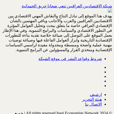
شبكة الاقتصاديين العراقيين تنعي ضحايا حريق الحمدانية
يهدف هذا الموقع إلى تبادل النتاج والنقاش المهني الاقتصادي بين
الاقتصاديين العراقيين والعرب والأجانب وباقي المهتمين بالشأن
الإقتصادي العراقي خاصة ما يتعلق ببحث وتحليل العوامل المؤثرة
في التطور الاقتصادي والسياسات والبرامج التنموية. وفي هذا الإطار
يعمل الموقع على التوصل إلى صياغة خلاصة نقدية بناءة للتطورات
الإقتصادية التاريخية وابراز العوامل الفاعلة فيها وصياغة توصيات
مهنية عملية واضحة ومبسطة ومجدولة مفيدة لراسمي السياسات
الإقتصادية ومتخذي القرار والمسؤولين عن البرامج التنموية.
شروط وقواعد النشر في موقع الشبكة
ارشيف
هيئة التحرير
الاتصال بنا
© All rights reserved Iraqi Economists Network 2024 | جميع