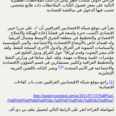
قراءتي الأولى للكتاب خطر ببالي أن أكتب الملاحظات القصيرة
التالية على بعض فصول الكتاب. الملاحظات ذات طابع شخصي،
تجنبت فيها الدخول في مناقشة اقتصادية.
نقرأ في موقع شبكة الاقتصاديين العراقيين أن “د. علي مرزا خبير
اقتصادي اكتسب خبرة واسعة في قضايا إعادة الهيكلة والاصلاح
الاقتصادي والتخطيط في منطقة الشرق الاوسط وشمال أفريقيا.
وله اهتمام خاص بالأوضاع الاقتصادية والاجتماعية، والبنى المؤسسية
والسياسات التنموية في العراق والدول الأخرى المنتجة للنفط. ولقد
قام بنشر البحوث وقدم أوراقا” حول العراق ودول الخليج في
مؤتمرات علمية ومجلات مهنية. ولقد عَمِل سابقا في وزارتي النفط
والتخطيط العراقية وككبير مستشارين في قسم الشؤون الاقتصادية
[1]
والاجتماعية في الأمم المتحدة.”
ونشر كتاباته باللغتين العربية
الإنجليزية.
[1]
راجع موقع شبكة الاقتصاديين العراقيين تحت باب كفاءات
اقتصادية:
http://iraqieconomists.net/ar/2011/07/15/%d8%af-
%d8%b9%d9%84%d9%8a-%d9%85%d8%b1%d8%b2%d8%a7/
لمواصلة القراءة انقر على الرابط التالي لتحميل ملف بي دي أف