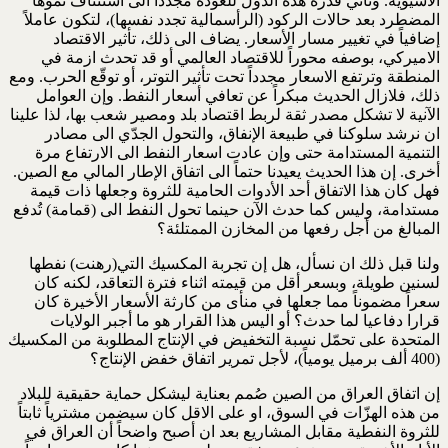
الآسيوية. وتأتي قدرة هذه الدول للعودة مجدداً الى استئناف نموها
المضطرد بعد حالات الركود (الرأسمالية تجدد نفسها)، لتكون عاملاً
إضافياً في تغيير مسار الأسعار. يضاف الى ذلك، تأثير الاقتصاد
الاميركي، بوصفه محوراً للاقتصاد العالمي أو قد تحدث ازمة في
المنطقة وترتفع الاسعار مجدداً تحت تأثير التوتر، أو توقّع الحرب. ومع
ذلك، فلازال الحديث مبكراً عن تعافي أسعار النفط. وإن العوامل
الآنية لا تشكل مصدر ثقة لربط اقتصاد بلد ومصير شعب بها، لذا علينا
ان نرشد سلوكنا في طبيعة الإنفاق، والتحول الجدّي الى مصادر
التنمية المستدامة حتى وإن عادت اسعار النفط الى الارتفاع مرة
أخرى. إن هذا الحديث يعيدنا حتماً الى اتفاق الإطار المالي مع الصين.
فهل كان هذا الاتفاق أحد الأدوات الحامية للثروة وجعلها ذات قيمة
مستدامة، وليس كما حدث الآن حينما تحول النفط الى (قمامة) تُدفع
المبالغ من أجل رفعها من المخازن الممتلئة؟
ولنا قبل ذلك ان نسأل، هل إن تجربة المكسيك التي(رهنت) نفطها
لسنين طويلة، وبسعر أقل من قيمته اثناء فترة التعاقد، لكنه كان
سعراً مضموناً مما جعلها في منأى من كارثة الأسعار الأخيرة كان
قرارا دفاعيا لما حدث؟ أو اليس هذا القرار هو ما أجبر الولايات
المتحدة على تحمّل نسبة التخفيض في الإنتاج المطلوبة من المكسيك
(400 ألف برميل يومياً)، لأجل تمرير اتفاق خفض الإنتاج؟
إن اتفاق العراق من الصين صُمم بعناية ليشكل حماية حقيقية للبلاد
من هذه الهزّات في السوق، او على الاقل كان سيضمن مشترياً ثابتاً
للثروة النفطية مقابل المشاريع بعد ان أصبح واضحاً أن العراق في