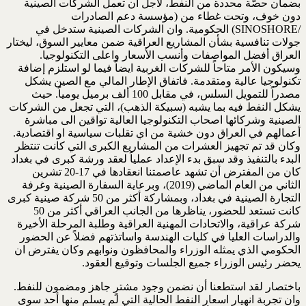
بضمان حصّة محددة من النفط، لأجل ان تعمل الشركات الصينية
دون خوف، وتحت غطاء من (مؤسسة دعم الصادرات
/SINOSHORE) الحكومية. وان الشركات الصينية ستدخل في
جولات تنافسية بشأن المشاريع العراقية ضمن معايير السوق، ليختار
العراق أفضل المواصفات وأنسب الأسعار واعلى التكنولوجيا.
وسيكون الأمر متاحاً للشركات الغربية ايضاً فيما لو استلزم إضافة
تكنولوجيا عالية ومتقدمة. فاتفاق الإطار المالي مع الصين يشكل
مصدراً للتمويل السلس، في مقابل 100 ألف برميل يومياً. حيث
يشكل النفط فيه بما يشبه (سبيكة الذهب)، التي تجعل من الشركات
الصينية وشركائها اصحاب التكنولوجيا العالية تواقين الى مباشرة
أعمالهم في العراق دون خشية من اي تقلبات سياسية او اقتصادية.
وكان قد تم تجهيز العشرات من المشاريع الكبرى التي كانت تنتظر
البدء بالتنفيذ وقد سبق بدء الإعداد عملياً لعقد ورشة كبرى في بغداد
كان من المفترض أن تشهد عاصمتنا انعقادها في 17-20 تشرين
الثاني من العام الماضي (2019)، وبرعاية السفارة الصينية وغرفة
التجارة الصينية في بغداد، وبمشاركة أكثر من 50 شركة صينية كبرى
كانت تستعد للحضور، يناظرها من الجانب العراقي أكثر من 50
شركة عراقية، والاتحادات المهنية العراقية وطلبة المرحلة الأخيرة
والدراسات العليا في كليات الهندسة واساتذتهم فضلاً عن الحضور
الحكومي الذي يمثله الوزراء والمحافظون ونوابهم وكان يفترض ان
يحضر رئيس الوزراء جميع الجلسات وتوقيع العقود.
باختصار لقد استطعنا أن نضمن وجود مشترٍ جاهز ومضمون للنفط.
وان تجربة انهيار اسعار النفط الحالية التي لم يسلم منها أحد سوى