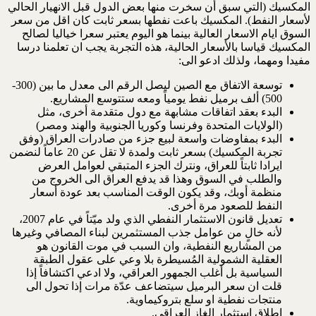
المكسيك (التي سبق أن سخرت منها بعض الدول قبل الانهيار الحالي
لأسعار النفط). المكسيك باعت نفطها بسعر ثابت كان اقل من سعر
السوق ايام الاسعار العالية بينما هو اليوم يعتبر سعرا خياليا لصالح
المكسيك قياسا بالأسعار الحالية، هذه التجربة يجب ان تعلمنا درسا
مفيدا ومهما، ولذلك ادعو الى:
توسعة الاتفاق مع الصين ليصل الرقم الى معدل ما بين (300-
500) ألف برميل نفط يومياً ومعه ستتوسع المشاريع.
البدء بعقد اتفاقات مشابهة مع دول متقدمة أخرى، مثل
(الولايات المتحدة وفرنسا وكوريا الجنوبية والهند ومصر)
البدء بمفاوضات واسعة لبيع جزء من صادرات العراق (وفق
تجربة المكسيك) بسعر ثابت ولمدة لا تقل عن 20 عاماً لنضمن
ايرادا ثابتاً للعراق، ونترك الجزء المتبقي لعوامل العرض
والطلب في السوق وهذا قد يدفع العراق الى الخروج من
منظمة أوبك، وقد يكون الوقت المناسب بعد عودة أسعار
النفط للصعود مرة أخرى.
تعديل قانون الاستثمار النفطي الذي ولد ميّتاً في عام 2007،
لأنه خالٍ من عوامل جذب المستثمرين لبناء المصافي وغيرها
من المشاريع النفطية، وان السبب في موت القانون هو
العقلية الشمولية المُسيطرة بلا وعي على عقول الطبقة
السياسية بل أغلب الجمهور العراقي، ولا ادعي اكتشافاً إذا
قلت ان سعر البرميل سيتضاعف عدّة مرات إذا تحول الى
منتجات نفطية او سلع بتروكيماوية.
إطلاق استثمار الغاز العراقي.