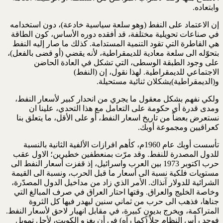
وابتعاده.
إن الاعتماد على النفط (وهو سلعة سياسية خادعة)، دون استخدامه
في صناعات تحويلية مختلفة، قد أفقده دوره الأساس، كون الطاقة
هي القاطرة التي تقود التنمية المستدامة. كذلك ما صار إليه النفط
بتحوّله الى سلعة معادية للديمقراطية، لأنه يقضي (أو قضى بالفعل)،
على وجود الطبقة الوسطى، التي تشكل في العادة الحاضن
الاجتماعي للديمقراطية. لهذا نقول، إن (النفط)
و(الديمقراطية)يشكلان ثنائية مستحيلة.
ولكي نفهم بشكل معقول ما يجري من انحدار كبير لأسعار النفط،
ومدى قدرة أي حكومة على التعامل مع هذا التحدي، علينا ان
نستعرض بعضاً من تاريخ اسعار النفط، أو على الأقل، ما يتعلق بنا
كعراقيين ومجموعة أوبك.
تأسست أوبك عام 1960م، كأهم افرازات الألفية الثانية بالنسبة
للدول المصدرة للنفط. وقد مرّت بمنعطفين خطيرين؛ الاول عقب
حرب اكتوبر 1973 بين العرب واسرائيل، إذ قفزت أسعار النفط الى
مستويات فلكية نسبة الى أسعار ما قبل الحرب، ونسبة الى القيمة
الشرائية للدولار آنذاك. الأمر الذي زاد من مداخيل الدول المصدّرة،
وخاصة الخليج والعراق. وقتها احتار العراق في صرف المبالغ التي
جناها، فذهب الى حرب من ثماني سنين ليهدر فيها كل الثروة
المتراكمة، ويخرج بديونٍ كبيرة، في مقابل انهيار لاحق لأسعار النفط.
فوجد رأس النظام حلاً (كما رآه) في أن يغزو الكويت، لأجل تمويل