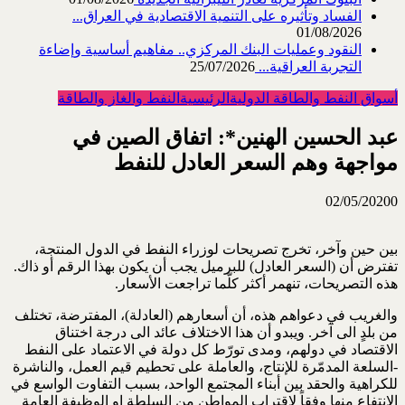
الفساد وتأثيره على التنمية الاقتصادية في العراق...
01/08/2026
النقود وعمليات البنك المركزي.. مفاهيم أساسية وإضاءة
التجربة العراقية...
25/07/2026
أسواق النفط والطاقة الدولية
الرئيسية
النفط والغاز والطاقة
عبد الحسين الهنين*: اتفاق الصين في
مواجهة وهم السعر العادل للنفط
02/05/2020
0
بين حين وآخر، تخرج تصريحات لوزراء النفط في الدول المنتجة،
تفترض أن (السعر العادل) للبرميل يجب أن يكون بهذا الرقم أو ذاك.
هذه التصريحات، تنهمر أكثر كلّما تراجعت الأسعار.
والغريب في دعواهم هذه، أن أسعارهم (العادلة)، المفترضة، تختلف
من بلدٍ الى آخر. ويبدو أن هذا الاختلاف عائد الى درجة اختناق
الاقتصاد في دولهم، ومدى تورّط كل دولة في الاعتماد على النفط
-السلعة المدمّرة للإنتاج، والعاملة على تحطيم قيم العمل، والناشرة
للكراهية والحقد بين أبناء المجتمع الواحد، بسبب التفاوت الواسع في
الانتفاع منها وفقاً لاقتراب المواطن من السلطة او الوظيفة العامة