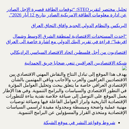
تحليل مختصر لتقريرSTEO‏: “توقعات الطاقة قصيرة الاجل الصادر
عن ادارة معلومات الطاقة الامريكية ‏الصادر بتاريخ 12 أيار 2026”.‏
البريكس والنظام الدولي الجديد وافاق التحاق العراق
“احدث المستجدات الاقتصادية لمنطقة الشرق الاوسط وشمال
افريقيا”: قراءة في تقرير البنك الدولي مع اشارة خاصة الى العراق
اقتصاديون من أجل فلسطين اتحاد الاقتصاد السياسي الراديكالي
شبكة الاقتصاديين العراقيين تنعي ضحايا حريق الحمدانية
يهدف هذا الموقع إلى تبادل النتاج والنقاش المهني الاقتصادي بين
الاقتصاديين العراقيين والعرب والأجانب وباقي المهتمين بالشأن
الإقتصادي العراقي خاصة ما يتعلق ببحث وتحليل العوامل المؤثرة
في التطور الاقتصادي والسياسات والبرامج التنموية. وفي هذا الإطار
يعمل الموقع على التوصل إلى صياغة خلاصة نقدية بناءة للتطورات
الإقتصادية التاريخية وابراز العوامل الفاعلة فيها وصياغة توصيات
مهنية عملية واضحة ومبسطة ومجدولة مفيدة لراسمي السياسات
الإقتصادية ومتخذي القرار والمسؤولين عن البرامج التنموية.
شروط وقواعد النشر في موقع الشبكة