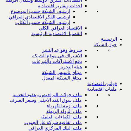
اقتصادات الشرق الاوسط وشمال افريقيا
احداث وتقارير اقتصادية
ارشيف الشبكة حسب الموضوع
ارشيف الفكر الاقتصادي العراقي
ارشيف الشبكة حسب الكُتاب
الاقتصاد العراقي الكلي
القضايا الاقتصادية الرئيسية
الرئيسية
حول الشبكة
شروط وقواعد النشر
الاشتراك في موقع الشبكة
دفع الاشتراكات والتبرعات
هيئة التحرير
ميثاق تأسيس الشبكة
ميثاق الشبكة المعدل
قوانين اقتصادية
ملفات اقتصادية
ملف جولات التراخيص وعقود الخدمة
ملف سوق النقد الاجنبي وسعر الصرف
ملف أزمة الكهرباء
ملف الدولة الريعيّة
ملف الكفاءات العلميّة
ملف اتفاقية شركة غاز الجنوب
ملف البنك المركزي العراقي