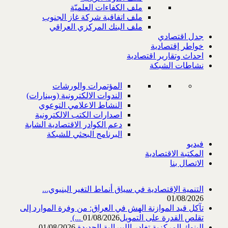
ملف الكفاءات العلميّة
ملف اتفاقية شركة غاز الجنوب
ملف البنك المركزي العراقي
جدل اقتصادي
خواطر إقتصادية
احداث وتقارير اقتصادية
نشاطات الشبكة
المؤتمرات والورشات
الندوات الالكترونية (وبينارات)
النشاط الاعلامي التوعوي
اصدارات الكتب الالكترونية
دعم الكوادر الاقتصادية الشابة
البرنامج البحثي للشبكة
فيديو
المكتبة الاقتصادية
الاتصال بنا
التنمية الإقتصادية في سياق أنماط التغير البنيوي...
01/08/2026
تآكل قيد الموازنة الهش في العراق: من وفرة الموارد إلى
تقلص القدرة على التمويل‎ (...
01/08/2026
البنوك المركزية تغادر الليبرالية الجديدة
01/08/2026