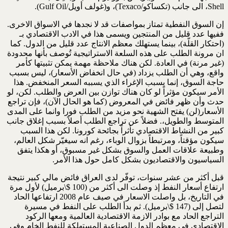
Shell، الى جانب (تكساكو/Texaco)، و(غولف أويل/Gulf Oil).
إن السوق النفطية تمتاز بمواصفات قد لا نجدها في الاسواق الاخرى.
ففيها عدد قليل من المنتجين ويسمى هذا في الادب الاقتصادي بـ
(احتكار القلّة)، بينما يستهلك معظم الانتاج عدد قليل من الدول. كما
ان مرونة الطلب على هذه السلعة الاستراتيجية تُوصف بأنها محدودة
(غير مرنة) في العادة. لكن هناك ملاحظة مهمة يمكن تثبيتها كأمر
واقع، وهي أن الطلب يزداد (في حال انخفاض الأسعار)، ليس بسبب
حاجة السوق، إنما بسبب الإغراء الذي يسببه السعر المنخفض. هذا
الأمر سيكون مؤثراً لو كان هناك توازن بين العرض والطلب. لكن، لو
حدث وأن ظهر فائض في المعروض (كما هو الحال الآن)، فإن تراجع
الأسعار(لن) يفتح الشهية نحو مزيد من الطلب فورا وانما على المدى
المتوسط والطويل،. فضلاً عن تراجع الطلب أصلاً بسبب إغلاق جانب
كبير من النشاط الاقتصادي تأثراً بجائحة كورونا. لكن هذا السبب
سيكون مؤقتاً، ومرتبطاً بزوال الوباء، رغم انه سيغيّر شكل العالم،
وطبيعة علاقات العمل والسوق بشكل غير مسبوق، أو هكذا يتفق
السياسيون والاقتصاديون بشكل كامل حول هذا الأمر.
قبل أكثر من عشر سنوات، توفّر لدى العراق فائض مالي كبير نتيجة
ارتفاع أسعار النفط إذ وصلت الى أكثر من (100 $\برميل) لأول مرة
في التاريخ، بل واصلت الاسعار في صيف عام 2008 ارتفاعها الحاد
لتصل إلى (147 $\برميل). ثم بدأ الطلب على النفط في مسيرة
التراجع الحاد مع بوادر الازمة الاقتصادية العالمية ومعها الركود
الاقتصادي في معظم الدول الصناعية المستهلكة للنفط الخام وفي