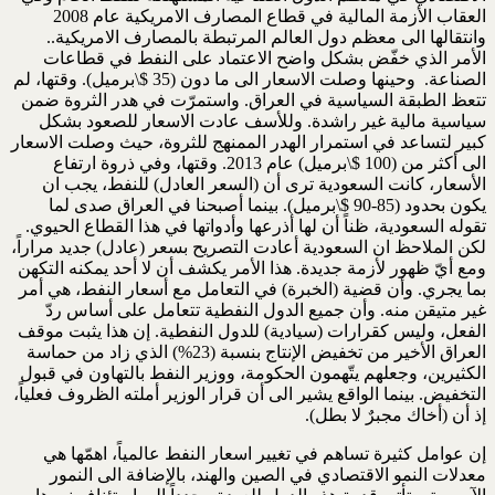
العقاب الأزمة المالية في قطاع المصارف الامريكية عام 2008
وانتقالها الى معظم دول العالم المرتبطة بالمصارف الامريكية..
الأمر الذي خفّض بشكل واضح الاعتماد على النفط في قطاعات
الصناعة. وحينها وصلت الاسعار الى ما دون (35 $\برميل). وقتها، لم
تتعظ الطبقة السياسية في العراق. واستمرّت في هدر الثروة ضمن
سياسية مالية غير راشدة. وللأسف عادت الاسعار للصعود بشكل
كبير لتساعد في استمرار الهدر الممنهج للثروة، حيث وصلت الاسعار
الى أكثر من (100 $\برميل) عام 2013. وقتها، وفي ذروة ارتفاع
الأسعار، كانت السعودية ترى أن (السعر العادل) للنفط، يجب ان
يكون بحدود (85-90 $\برميل). بينما أصبحنا في العراق صدى لما
تقوله السعودية، ظناً أن لها أذرعها وأدواتها في هذا القطاع الحيوي.
لكن الملاحظ ان السعودية أعادت التصريح بسعر (عادل) جديد مراراً،
ومع أيّ ظهور لأزمة جديدة. هذا الأمر يكشف أن لا أحد يمكنه التكهن
بما يجري. وأن قضية (الخبرة) في التعامل مع أسعار النفط، هي أمر
غير متيقن منه. وأن جميع الدول النفطية تتعامل على أساس ردّ
الفعل، وليس كقرارات (سيادية) للدول النفطية. إن هذا يثبت موقف
العراق الأخير من تخفيض الإنتاج بنسبة (23%) الذي زاد من حماسة
الكثيرين، وجعلهم يتّهمون الحكومة، ووزير النفط بالتهاون في قبول
التخفيض. بينما الواقع يشير الى أن قرار الوزير أملته الظروف فعلياً،
إذ أن (أخاك مجبرٌ لا بطل).
إن عوامل كثيرة تساهم في تغيير اسعار النفط عالمياً، اهمّها هي
معدلات النمو الاقتصادي في الصين والهند، بالإضافة الى النمور