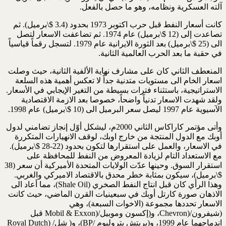
آلته العسكرية ونظامه، وهو ما حصل بالفعل.
كانت أسعار النفط قبل حرب اكتوبر 1973 بحدود (3.4 $\برميل). ثم
تصاعدت إلى (12 $\برميل) عام 1974. ثم تضاعفت الاسعار لتصل
الى (25 $\برميل) بعد الثورة الايرانية عام 1979. لتسجل رقماً قياسياً
في حقبة ما بعد الحرب العالمية الثانية.
المنعطف الثاني كان على مشارف نهاية الألفية الثانية، حيث وصلت
اسعار الخام الى مستويات متدنية جداً لا تعكس أهمية هذه السلعة
الاستراتيجية، باستثناء فترات بسيطة من التغير الإيجابي في الأسعار.
ولقد شهدت الاسعار تدنياً واضحاً، خصوصا بعد الازمة الاقتصادية
الآسيوية عام 1997 ليصل سعر البرميل الى (10 $\برميل) عام 1998.
وأتى مؤتمر كاراكاس الثاني 2000م، ليشكل أوّل إنجاز تضامني لدول
أوبك مع الدول المنتجة من خارج اوبك، لوقف الانهيارات المتكررة
في الاسعار، والعمل على استقرارها لتكون بحدود (22-28 $\برميل).
مع الاستعداد التام لزيادة المعروض من النفط للمحافظة على
استقرار السوق. وحينها عدّت الولايات المتحدة الأميركية أن سعر (38
$\برميل)، سيكون بمثابة خطر محدق بالاقتصاد الاميركي والغربي.
وهذا الرأي كان قبل انتاج النفط الصخري (Shale Oil)، مما أعاد الى
الاذهان صورة كارتل أوبك في سبعينيات القرن الماضي، حيث كانت
الاسعار تحددها مجموعة (الاخوات السبعة)، وهي
(شيفرون/(Chevron، و(إكسون وموبيل/(Mobil & Exxon قبل
اندماجهما عام 1999، و(بريتش بتروليوم /BP)، و( شِل/ (Royal Dutch