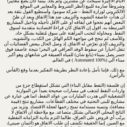
الأيام الأخيرة سيبحث عن مشترين ولم يجد. بينما كان يضع معاييراً
وشروطاً صارمة للبيع (أنظر الشروط والمعايير في الموقع
الالكتروني لوزارة النفط – شركة سومو). وأستطيع القول بثقة بعد
أن هدأت عاصفة التشويه والتزييف ضد هذا الاتفاق وبعد ان ظنّ
البعض أنهم نجحوا في ايقافه أو على الأقل تأجيله وتأجيل المشاريع
المرتبطة به، اقول إن الاتفاق كان قراءةً اقتصادية متقدمة لسوق
النفط. ومحاولة لتجنب المراهنة على سوق مُتقلبة بشكلِ حاد.
وللأسف لم ننجح في مواجهة الكم الهائل من الكذب، والتشويه،
والتزييف الذي تعرّض له الاتفاق. إذ وصل الحال ببعض الفضائيات أن
تنقل أخباراً عن سقوط الوفد العراقي في البحر! نتيجة عاصفة فوق
جسر يصل بميناء (يانغ شان) للمياه العميقة في شانغهاي وهو أكبر
ميناء آلي (Automated 100% ) في العالم.
مع ذلك، فإننا نأمل بإعادة النظر بطريقة التفكير بعدما وقع (الفأس
بالرأس).
إن فلسفة (النفط مقابل البناء) التي تشكل استقطاع جزءٍ من
واردات النفط لتذهب في مسارات صحيحة بعيداً عن الموازنة
التشغيلية التي هدرت المليارات من عوائد النفط، انما هي عبارة عن
مشاريع للبنى التحتية في مختلف القطاعات. مشاريع تنتج (قيمة
مضافة)، وتنمية مستدامة تمنح زخمها لعجلة الاقتصاد. وتزيد من
الناتج المحلي الإجمالي بشكل متصاعد. مع ملاحظة أن الاتفاق لا
يرتّب أي قروض على العراق، طالما التزم بتأدية التزاماته النفطية
مع الصين. إنما الحقيقة تكشف إن صُلب الاتفاق هو (ائتمان صيني)،