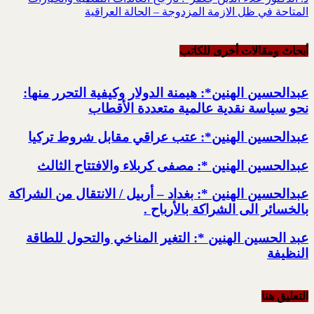
المتاحة في ظل الازمة المزدوجة – الحالة العراقية
أبحاث ومقالات أخرى للکاتب
عبدالحسين الهنين*: هيمنة الدولار وكيفية التحرر منها:
نحو سياسة نقدية عالمية متعددة الأقطاب
عبدالحسين الهنين*: عتب عراقي مقابل شروط تركيا
عبدالحسين الهنين *: مصفى كربلاء والافتتاح الثالث
عبدالحسين الهنين *: بغداد – أربيل / الانتقال من الشراكة
بالخسائر الى الشراكة بالأرباح .
عبد الحسين الهنين *: التغير المناخي والتحول للطاقة
النظيفة
التعليق هنا