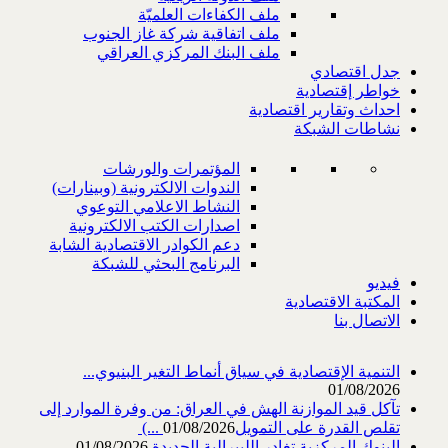
ملف الكفاءات العلميّة
ملف اتفاقية شركة غاز الجنوب
ملف البنك المركزي العراقي
جدل اقتصادي
خواطر إقتصادية
احداث وتقارير اقتصادية
نشاطات الشبكة
المؤتمرات والورشات
الندوات الالكترونية (وبينارات)
النشاط الاعلامي التوعوي
اصدارات الكتب الالكترونية
دعم الكوادر الاقتصادية الشابة
البرنامج البحثي للشبكة
فيديو
المكتبة الاقتصادية
الاتصال بنا
التنمية الإقتصادية في سياق أنماط التغير البنيوي...
01/08/2026
تآكل قيد الموازنة الهش في العراق: من وفرة الموارد إلى
تقلص القدرة على التمويل‎ (...
01/08/2026
البنوك المركزية تغادر الليبرالية الجديدة
01/08/2026