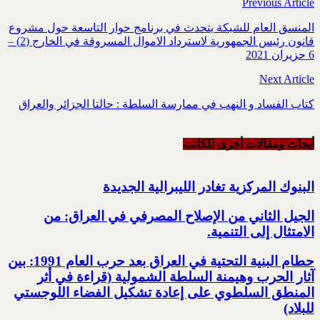
Previous Article
المنسق العام للشبكة يتحدث في برنامج حوار التاسعة حول مشروع
قانون رئيس الجمهورية لاسترداد الاموال المسروقة في الخارج (2) –
6 حزيران 2021
Next Article
كتاب الفساد و النهب في ممارسة السلطة : حالتا الجزائر والعراق
أبحاث ومقالات أخرى للکاتب
البنوك المركزية تغادر الليبرالية الجديدة
الجيل الثاني من الإصلاح المصرفي في العراق: من
الامتثال إلى التنمية.‏
حطام البنية التحتية في العراق بعد حرب العام 1991: بين
آثار الحرب وهيمنة السلطة الشمولية‎ ‏(قراءة في أثر
المنطق السلطوي على إعادة تشكيل الفضاء اللوجستي
للبلاد)‏