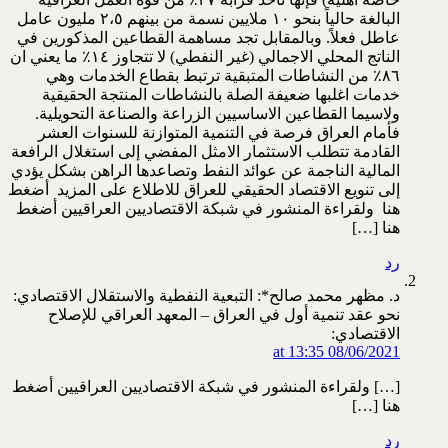
البالغة حالياً بنحو ١٠ ملايين نسمة من بينهم ٢،٥ مليون عامل
عاطل فعلاً. وبالمقابل تجد مساهمة القطاعين المذكورين في
الناتج المحلي الاجمالي (غير النفطي) لا تتجاوز ١٤٪ ما يعني ان
٨٦٪ من النشاطات المتبقية ترتبط بقطاع الخدمات وهي
خدمات اغلبها ضعيفة الصلة بالنشاطات المنتجة الحقيقية
ولاسيما القطاعين الاساسيين الزراعة والصناعة التحويلية.
فأمام العراق فرصة في التنمية المتوازنة للسنوات العشر
القادمة تتطلب الاستثمار الامثل المفضي إلى استغلال الرافعة
المالية الناجمة عن عوائد النفط وتصاعدها الراهن بشكل يؤدي
إلى تنويع الاقتصاد الحقيقي للعراق للاطلاع على المزيد أضغط
هنا ولقراءة المنشور في شبكة الاقتصاديين العراقيين أضغط
هنا […]
رد
د. مظهر محمد صالح*: التبعية النفطية والاستقلال الاقتصادي:
نحو عقد تنمية أول في العراق – المعهد العراقي للإصلاح
الاقتصادي:
08/06/2021 at 13:35
[…] ولقراءة المنشور في شبكة الاقتصاديين العراقيين أضغط
هنا […]
رد