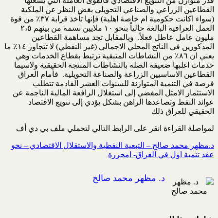
قدر متوازن من التنويع الاقتصادي فالقوى العاملة التي يشغلها
القطاعين الزراعي والصناعي التحويلي بغض النظر عن الملكية
(سواء اكانت حكومية ام خاصة اهلية) فإنها تأخذ قرابة ٣٧٪ من قوة
العمل العراقية البالغة حالياً بنحو ١٠ ملايين نسمة من بينهم ٢،٥
مليون عامل عاطل فعلاً. وبالمقابل تجد مساهمة القطاعين
المذكورين في الناتج المحلي الاجمالي (غير النفطي) لا تتجاوز ١٤٪ ما
يعني ان ٨٦٪ من النشاطات المتبقية ترتبط بقطاع الخدمات وهي
خدمات اغلبها ضعيفة الصلة بالنشاطات المنتجة الحقيقية ولاسيما
القطاعين الاساسيين الزراعة والصناعة التحويلية. فأمام العراق
فرصة في التنمية المتوازنة للسنوات العشر القادمة تتطلب
الاستثمار الامثل المفضي إلى استغلال الرافعة المالية الناجمة عن
عوائد النفط وتصاعدها الراهن بشكل يؤدي إلى تنويع الاقتصاد
الحقيقي للعراق ذلك
لمواصلة القراءة انقر على الرابط التالي لتحملي ملف بي دي أف
د.مظهر محمد صالح – التبعية النفطية والاستقلال الاقتصادي – نحو
عقد تنمية اول في العراق- امحررة
د. مظهر محمد صالح