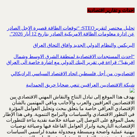
احداث و تقاریر اقتصادیة
تحليل مختصر لتقريرSTEO‏: “توقعات الطاقة قصيرة الاجل الصادر
عن ادارة معلومات الطاقة الامريكية ‏الصادر بتاريخ 12 أيار 2026”.‏
البريكس والنظام الدولي الجديد وافاق التحاق العراق
“احدث المستجدات الاقتصادية لمنطقة الشرق الاوسط وشمال
افريقيا”: قراءة في تقرير البنك الدولي مع اشارة خاصة الى العراق
اقتصاديون من أجل فلسطين اتحاد الاقتصاد السياسي الراديكالي
شبكة الاقتصاديين العراقيين تنعي ضحايا حريق الحمدانية
يهدف هذا الموقع إلى تبادل النتاج والنقاش المهني الاقتصادي بين
الاقتصاديين العراقيين والعرب والأجانب وباقي المهتمين بالشأن
الإقتصادي العراقي خاصة ما يتعلق ببحث وتحليل العوامل المؤثرة
في التطور الاقتصادي والسياسات والبرامج التنموية. وفي هذا الإطار
يعمل الموقع على التوصل إلى صياغة خلاصة نقدية بناءة للتطورات
الإقتصادية التاريخية وابراز العوامل الفاعلة فيها وصياغة توصيات
مهنية عملية واضحة ومبسطة ومجدولة مفيدة لراسمي السياسات