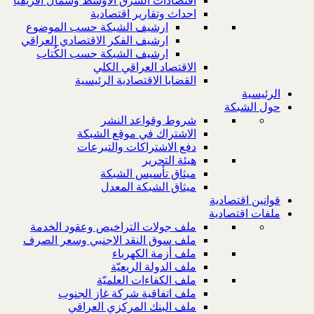
اقتصادات الشرق الاوسط وشمال افريقيا
احداث وتقارير اقتصادية
ارشيف الشبكة حسب الموضوع
ارشيف الفكر الاقتصادي العراقي
ارشيف الشبكة حسب الكُتاب
الاقتصاد العراقي الكلي
القضايا الاقتصادية الرئيسية
الرئيسية
حول الشبكة
شروط وقواعد النشر
الاشتراك في موقع الشبكة
دفع الاشتراكات والتبرعات
هيئة التحرير
ميثاق تأسيس الشبكة
ميثاق الشبكة المعدل
قوانين اقتصادية
ملفات اقتصادية
ملف جولات التراخيص وعقود الخدمة
ملف سوق النقد الاجنبي وسعر الصرف
ملف أزمة الكهرباء
ملف الدولة الريعيّة
ملف الكفاءات العلميّة
ملف اتفاقية شركة غاز الجنوب
ملف البنك المركزي العراقي