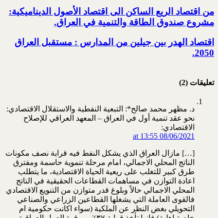
من اقتصاد الريع الساكن الى اقتصاد الأصول الديناميكية:
مشروع صندوق الطاقة والتنمية في العراق‎.
اقتصاد الهدر بين جيلين من المدارس : مستقبل العراق
2050‏‎.‎
تعليقات (2)
د. مظهر محمد صالح*: التبعية النفطية والاستقلال الاقتصادي:
نحو عقد تنمية أول في العراق – المعهد العراقي للإصلاح
الاقتصادي:
08/06/2021 at 13:55
[…] مازال العراق الذي يشكل النفط فيه قرابة نصف مكونات
الناتج المحلي الاجمالي، امام مرحلة تنموية حاسمة ومفترق
طرق كبير للتغلب على ريعية الحياة الاقتصادية، ما يتطلب
اعادة التوازن في مساهمات القطاعات الحقيقية في الناتج
المحلي الاجمالي حالاً وبلوغ قدر متوازن من التنويع الاقتصادي
فالقوى العاملة التي يشغلها القطاعين الزراعي والصناعي
التحويلي بغض النظر عن الملكية (سواء اكانت حكومية ام
خاصة اهلية) فإنها تأخذ قرابة ٣٧٪ من قوة العمل العراقية