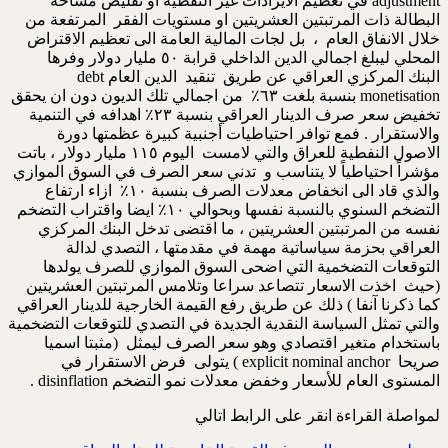
adjustment في تعظيم الايرادات غير النفطية او تقليص مساحة
البطالة ذات المرتبتين العشريتين او مستويات الفقر المرتفعة من
خلال الانفاق العام ، بل لجات المالية العامة الى تعظيم الاقتراض
المحلي ليبلغ اجمالي الدين الداخلي قرابة ٥٠ مليار دولار وفرها
البنك المركزي العراقي عن طريق تنقيد الدين العام debt
monetisation بنسبة بلغت ٦٣٪؜ من اجمالي تلك الديون دون ان يحقق
تخفيض سعر صرف الدينار العراقي بنسبة ٢٣٪؜ اهدافه في التنمية
والاستقرار . فمع توافر احتياطيات أجنبية كبيرة عظمتها دورة
الاصول النفطية للعراق والتي لامست اليوم ١١٥ مليار دولار ، باتت
مؤشراً احتياطياً لا يتناسب و تدني سعر الصرف في السوق الموازي
والذي قاد الى انخفاض معدلات الصرف بنسبة ١٠٪؜ ازاء ارتفاع
التضخم السنوي بالنسبة نفسها وبحوالي ١٠٪؜ ايضا واقتراب التضخم
نفسه من المرتبتين العشريتين ، ما اقتضى تدخل البنك المركزي
العراقي بحزمة سياساتية مهمة في مقدمتها ، التصدي لدالة
التوقعات التضخمية التي اضحى السوق الموازي للصرف يولدها
(حيث اخذت الاسعار تتصاعد سراعا وتلامس المرتبتين العشريتين
كما ذكرنا آنفا ) ذلك عن طريق رفع القيمة الخارجية للدينار العراقي
والتي تمثل السياسة النقدية الجديدة في التصدي للتوقعات التضخمية
باستخدام متغير اقتصادي وهو سعر الصرف ليمثل (مثبتا اسميا
صريحا explicit nominal anchor ) يتولى فرض الاستقرار في
المستوى العام للأسعار وخفض معدلات نمو التضخم disinflation .
لمواصلة القراءة انقر على الرابط اتالي