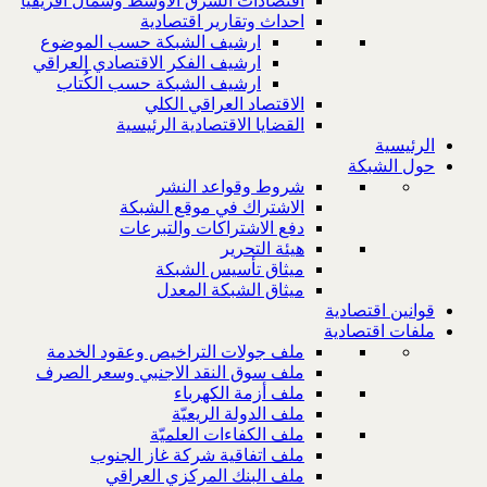
اقتصادات الشرق الاوسط وشمال افريقيا
احداث وتقارير اقتصادية
ارشيف الشبكة حسب الموضوع
ارشيف الفكر الاقتصادي العراقي
ارشيف الشبكة حسب الكُتاب
الاقتصاد العراقي الكلي
القضايا الاقتصادية الرئيسية
الرئيسية
حول الشبكة
شروط وقواعد النشر
الاشتراك في موقع الشبكة
دفع الاشتراكات والتبرعات
هيئة التحرير
ميثاق تأسيس الشبكة
ميثاق الشبكة المعدل
قوانين اقتصادية
ملفات اقتصادية
ملف جولات التراخيص وعقود الخدمة
ملف سوق النقد الاجنبي وسعر الصرف
ملف أزمة الكهرباء
ملف الدولة الريعيّة
ملف الكفاءات العلميّة
ملف اتفاقية شركة غاز الجنوب
ملف البنك المركزي العراقي