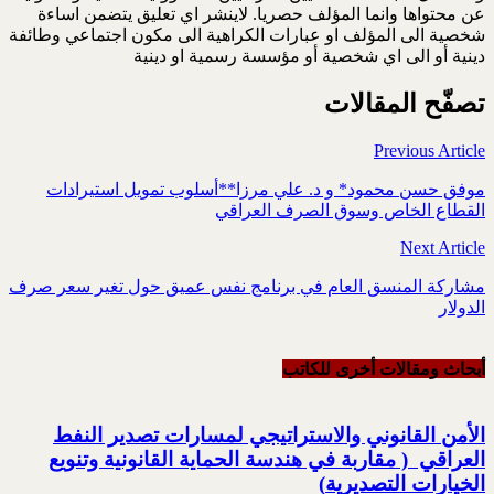
عن محتواها وانما المؤلف حصريا. لاينشر اي تعليق يتضمن اساءة
شخصية الى المؤلف او عبارات الكراهية الى مكون اجتماعي وطائفة
دينية أو الى اي شخصية أو مؤسسة رسمية او دينية
تصفّح المقالات
Previous Article
موفق حسن محمود* و د. علي مرزا**أسلوب تمويل استيرادات
القطاع الخاص وسوق الصرف العراقي
Next Article
مشاركة المنسق العام في برنامج نفس عميق حول تغير سعر صرف
الدولار
أبحاث ومقالات أخرى للکاتب
الأمن القانوني والاستراتيجي لمسارات تصدير النفط
العراقي ‎ ‎) ‎مقاربة في هندسة الحماية القانونية وتنويع
الخيارات التصديرية‎(‎