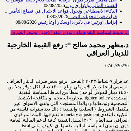
الفساد المالي والإداري، و...
08/08/2026
الذكاء الاصطناعي وتحول قواعد الاحتيال في قطاع ‏التأمين ..
قراءة في التحديات الت...
08/08/2026
إيزابيل أورتيز: في ذكرى ‏أوسكار أوغارتيش
08/08/2026
الرئيسية
السياسة النقدية
ملف سوق النقد الاجنبي وسعر الصرف
د.مظهر محمد صالح *: رفع القيمة الخارجية
للدينار العراقي
07/02/2023
0
عد قرار ٧-شباط-٢٠٢٣ (القاضي برفع سعر صرف الدينار العراقي
الرسمي ازاء الدولار الامريكي ليبلغ ١٣٠٠ دينار لكل دولار بدلا من
١٤٥٠ دينار للدولار الواحد ) نمطاً من انماط السياسة النقدية
المتشددة tighten policy لمحاربة التضخم و مكافحة الانشطة
التضخمية وتوقعاتها ودوالها المستجدة التي ولدتها الاسواق غير
مكتملة الشروط ( السلعية والنقدية ) ذلك بعد سنوات قاسية من
التكييف النقدي monetary adjustment قدم فيها البنك المركزي
العراقي منذ العام ٢٠٢٠ السبل النقدية كافة لدعم المالية العامة
دون ان تبدي السياسة المالية نفسها أي تكييف مالي fiscal