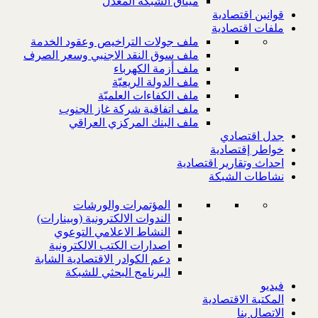
ميثاق الشبكة المعدل
قوانين اقتصادية
ملفات اقتصادية
ملف جولات التراخيص وعقود الخدمة
ملف سوق النقد الاجنبي وسعر الصرف
ملف أزمة الكهرباء
ملف الدولة الريعيّة
ملف الكفاءات العلميّة
ملف اتفاقية شركة غاز الجنوب
ملف البنك المركزي العراقي
جدل اقتصادي
خواطر إقتصادية
احداث وتقارير اقتصادية
نشاطات الشبكة
المؤتمرات والورشات
الندوات الالكترونية (وبينارات)
النشاط الاعلامي التوعوي
اصدارات الكتب الالكترونية
دعم الكوادر الاقتصادية الشابة
البرنامج البحثي للشبكة
فيديو
المكتبة الاقتصادية
الاتصال بنا