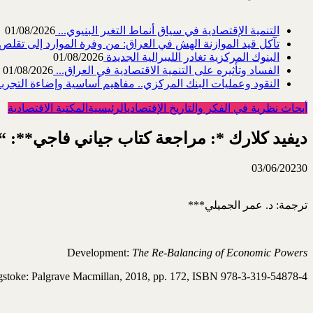
التنمية الإقتصادية في سياق أنماط التغير البنيوي...
01/08/2026
تآكل قيد الموازنة الهش في العراق: من وفرة الموارد إلى تقلص القد
البنوك المركزية تغادر الليبرالية الجديدة
01/08/2026
الفساد وتأثيره على التنمية الاقتصادية في العراق...
01/08/2026
النقود وعمليات البنك المركزي.. مفاهيم أساسية وإضاءة التجربة 
أبحاث نظرية في الفكر والتاريخ الإقتصادي
الرئيسية
المكتبة الاقتصادية
ديفيد كلارك *: مراجعة كتاب جياني فاجي**: “ال
03/06/2023
0
ترجمة: د. عمر الجميلي***
Development:
The Re-Balancing of Economic Powers
stoke: Palgrave Macmillan, 2018, pp. 172, ISBN 978-3-319-54878-4.