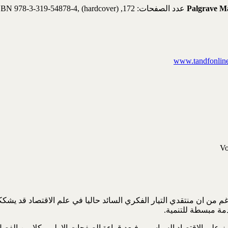
Palgrave M
عدد الصفحات: 172, ISBN 978-3-319-54878-4, (hardcover)
www.tandfonlin
Vo
م من ان منتقدي التيار الفكري السائد حاليا في علم الاقتصاد قد يشككو
مة مبسطة للتنمية.
يز على الاقتصاد السياسي. فبعد قراءة الصفحات الاولى وكلا من الفصل ا