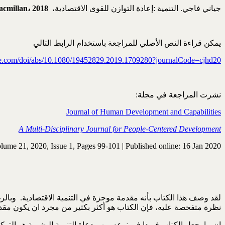
جياني فاجي. التنمية :إعادة التوازن للقوى الاقتصادية،
2018
،
acmillan
يمكن قراءة النص الأصلي للمراجعة باستخدام الرابط التالي
e.com/doi/abs/10.1080/19452829.2019.1709280?journalCode=cjhd20
نشرت المراجعة في مجلة:
Journal of Human Development and Capabilities
A Multi-Disciplinary Journal for People-Centered Development
lume 21, 2020, Issue 1, Pages 99-101 | Published online: 16 Jan 2020
لقد وصف هذا الكتاب بأنه مقدمة موجزة في التنمية الاقتصادية. وبالرغ
نظرة متفحصة عليه، فإن الكتاب هو أكثر بكثير من مجرد ان يكون مقد
إن ما يجعل الكتاب فريدا في نوعه ويهم دعاة التنمية البشرية هو الترك