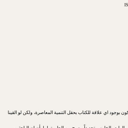
ن بوجود اي علاقة للكتاب بحقل التنمية المعاصرة، ولكن لو القينا
لرابع والخامس تحديداً، يصبح من الجلي تماما بأن ان الباحثين