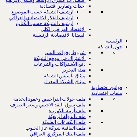
اقتصادات الشرق الاوسط وشمال افريقيا
احداث وتقارير اقتصادية
ارشيف الشبكة حسب الموضوع
ارشيف الفكر الاقتصادي العراقي
ارشيف الشبكة حسب الكُتاب
الاقتصاد العراقي الكلي
القضايا الاقتصادية الرئيسية
الرئيسية
حول الشبكة
شروط وقواعد النشر
الاشتراك في موقع الشبكة
دفع الاشتراكات والتبرعات
هيئة التحرير
ميثاق تأسيس الشبكة
ميثاق الشبكة المعدل
قوانين اقتصادية
ملفات اقتصادية
ملف جولات التراخيص وعقود الخدمة
ملف سوق النقد الاجنبي وسعر الصرف
ملف أزمة الكهرباء
ملف الدولة الريعيّة
ملف الكفاءات العلميّة
ملف اتفاقية شركة غاز الجنوب
ملف البنك المركزي العراقي