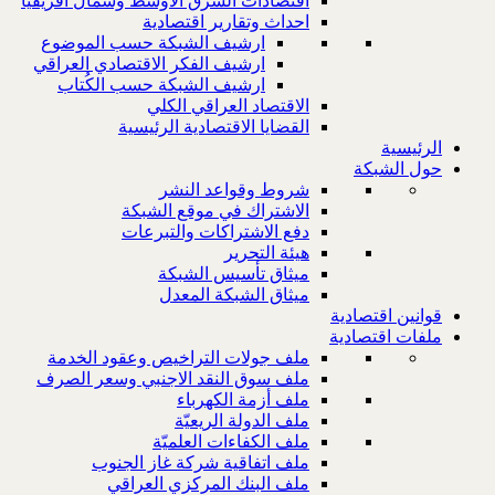
اقتصادات الشرق الاوسط وشمال افريقيا
احداث وتقارير اقتصادية
ارشيف الشبكة حسب الموضوع
ارشيف الفكر الاقتصادي العراقي
ارشيف الشبكة حسب الكُتاب
الاقتصاد العراقي الكلي
القضايا الاقتصادية الرئيسية
الرئيسية
حول الشبكة
شروط وقواعد النشر
الاشتراك في موقع الشبكة
دفع الاشتراكات والتبرعات
هيئة التحرير
ميثاق تأسيس الشبكة
ميثاق الشبكة المعدل
قوانين اقتصادية
ملفات اقتصادية
ملف جولات التراخيص وعقود الخدمة
ملف سوق النقد الاجنبي وسعر الصرف
ملف أزمة الكهرباء
ملف الدولة الريعيّة
ملف الكفاءات العلميّة
ملف اتفاقية شركة غاز الجنوب
ملف البنك المركزي العراقي