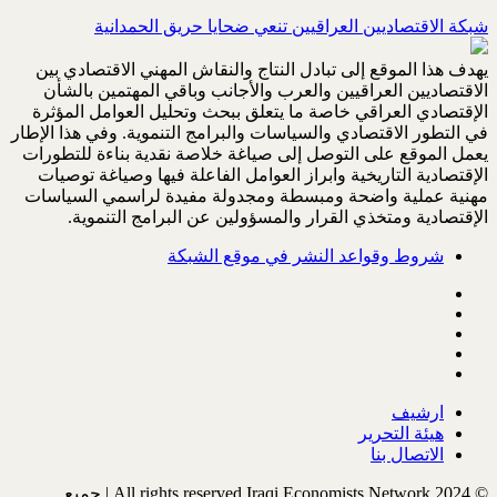
شبكة الاقتصاديين العراقيين تنعي ضحايا حريق الحمدانية
يهدف هذا الموقع إلى تبادل النتاج والنقاش المهني الاقتصادي بين
الاقتصاديين العراقيين والعرب والأجانب وباقي المهتمين بالشأن
الإقتصادي العراقي خاصة ما يتعلق ببحث وتحليل العوامل المؤثرة
في التطور الاقتصادي والسياسات والبرامج التنموية. وفي هذا الإطار
يعمل الموقع على التوصل إلى صياغة خلاصة نقدية بناءة للتطورات
الإقتصادية التاريخية وابراز العوامل الفاعلة فيها وصياغة توصيات
مهنية عملية واضحة ومبسطة ومجدولة مفيدة لراسمي السياسات
الإقتصادية ومتخذي القرار والمسؤولين عن البرامج التنموية.
شروط وقواعد النشر في موقع الشبكة
ارشيف
هيئة التحرير
الاتصال بنا
© All rights reserved Iraqi Economists Network 2024 | جميع