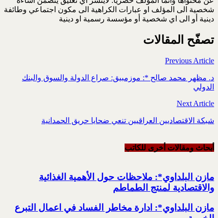
عن محتواها وانما المؤلف حصريا. لاينشر اي تعليق يتضمن اساءة
شخصية الى المؤلف او عبارات الكراهية الى مكون اجتماعي وطائفة
دينية أو الى اي شخصية أو مؤسسة رسمية او دينية
تصفّح المقالات
Previous Article
د. مظهر محمد صالح *: موزمبيق: صراع الدولة والسوق والبنك
الدولي
Next Article
شبكة الاقتصاديين العراقيين تنعي ضحايا حريق الحمدانية
أبحاث ومقالات أخرى للکاتب
مازن البلداوي*: ملاحظات حول الأهمية الغذائية
والاقتصادية لمنتج الطماطم
مازن البلداوي*: ادارة مخاطر الفساد في اعمال التبرع