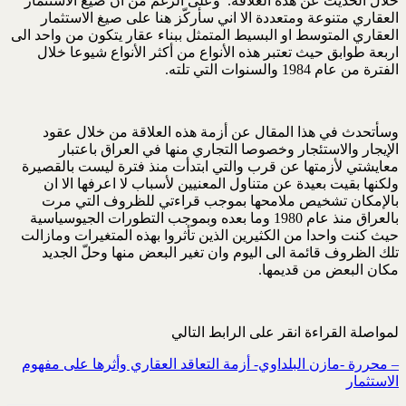
خلال الحديث عن هذه العلاقة. وعلى الرغم من ان صيغ الاستثمار
العقاري متنوعة ومتعددة الا اني سأركّز هنا على صيغ الاستثمار
العقاري المتوسط او البسيط المتمثل ببناء عقار يتكون من واحد الى
اربعة طوابق حيث تعتبر هذه الأنواع من أكثر الأنواع شيوعا خلال
الفترة من عام 1984 والسنوات التي تلته.
وسأتحدث في هذا المقال عن أزمة هذه العلاقة من خلال عقود
الإيجار والاستئجار وخصوصا التجاري منها في العراق باعتبار
معايشتي لأزمتها عن قرب والتي ابتدأت منذ فترة ليست بالقصيرة
ولكنها بقيت بعيدة عن متناول المعنيين لأسباب لا اعرفها الا ان
بالإمكان تشخيص ملامحها بموجب قراءتي للظروف التي مرت
بالعراق منذ عام 1980 وما بعده وبموجب التطورات الجيوسياسية
حيث كنت واحدا من الكثيرين الذين تأثروا بهذه المتغيرات ومازالت
تلك الظروف قائمة الى اليوم وان تغير البعض منها وحلّ الجديد
مكان البعض من قديمها.
لمواصلة القراءة انقر على الرابط التالي
– محررة -مازن البلداوي- أزمة التعاقد العقاري وأثرها على مفهوم
الاستثمار