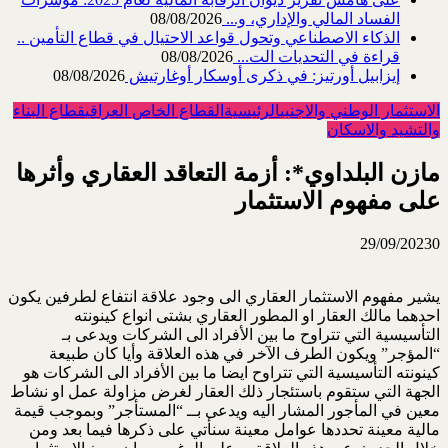
الفساد المالي والإداري، و...
08/08/2026
الذكاء الاصطناعي وتحول قواعد الاحتيال في قطاع ‏التأمين ..
قراءة في التحديات الت...
08/08/2026
إيزابيل أورتيز: في ذكرى ‏أوسكار أوغارتيش
08/08/2026
الاستثمار الوطني والاجنبي
الرئيسية
القطاع الخاص العراقي
قطاع البناء
والتشيد والاسكان
مازن البلداوي*: أزمة التعاقد العقاري وأثرها
على مفهوم الاستثمار
29/09/2023
0
يشير مفهوم الاستثمار العقاري الى وجود علاقة انتفاع لطرفين يكون
احدهما مالك العقار او المطور العقاري بشتى انواع كينونته
التأسيسية التي تتراوح ما بين الأفراد الى الشركات ويدعى بـ
“المؤجر” ويكون الطرف الآخر في هذه العلاقة وأيا كان طبيعة
كينونته التأسيسية التي تتراوح ايضا ما بين الأفراد الى الشركات هو
الجهة التي ستقوم باستئجار ذلك العقار لغرض مزاولة عمل او نشاط
معين في المأجور المشار اليه ويدعى بــ “المستأجر” وبموجب قيمة
مالية معينة تحددها عوامل معينة سنأتي على ذكرها فيما بعد ومن