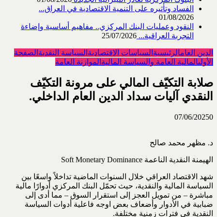
الفساد وتأثيره على التنمية الاقتصادية في العراق...
01/08/2026
النقود وعمليات البنك المركزي.. مفاهيم أساسية وإضاءة
التجربة العراقية...
25/07/2026
الدين العام
الرئيسية
السياسات الاقتصادية
السياسة النقدية
الصفحة
الأولى
المالية العامة والسياسة المالية
الموازنة العامة
صلابة التكيّف المالي على مرونة التكيّف
النقدي آليات سداد الدين العام الداخلي.‏
07/06/2025
0
د. مظهر محمد صالح
الهيمنة النقدية الناعمة ‏Soft Monetary Dominance‏ ‏
شهد الاقتصاد العراقي خلال السنوات الماضية تداخلاً واسعًا بين
السياسة المالية والنقدية، حيث تحمّل البنك المركزي أدوارًا ‏مالية
مباشرة – من تمويل العجز إلى استقرار السوق – مما أدى إلى
ضبابية في الأدوار وأضعاف بعض اوجه فاعلية أدوات ‏السياسة
النقدية في فترات زمنية مختلفة.‏