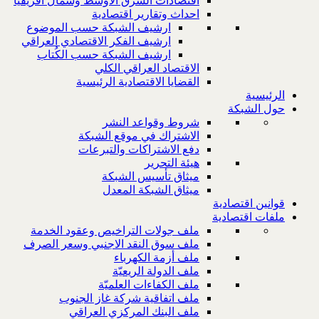
اقتصادات الشرق الاوسط وشمال افريقيا
احداث وتقارير اقتصادية
ارشيف الشبكة حسب الموضوع
ارشيف الفكر الاقتصادي العراقي
ارشيف الشبكة حسب الكُتاب
الاقتصاد العراقي الكلي
القضايا الاقتصادية الرئيسية
الرئيسية
حول الشبكة
شروط وقواعد النشر
الاشتراك في موقع الشبكة
دفع الاشتراكات والتبرعات
هيئة التحرير
ميثاق تأسيس الشبكة
ميثاق الشبكة المعدل
قوانين اقتصادية
ملفات اقتصادية
ملف جولات التراخيص وعقود الخدمة
ملف سوق النقد الاجنبي وسعر الصرف
ملف أزمة الكهرباء
ملف الدولة الريعيّة
ملف الكفاءات العلميّة
ملف اتفاقية شركة غاز الجنوب
ملف البنك المركزي العراقي