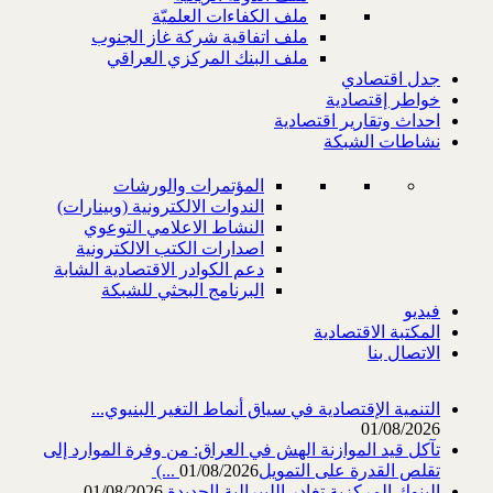
ملف الكفاءات العلميّة
ملف اتفاقية شركة غاز الجنوب
ملف البنك المركزي العراقي
جدل اقتصادي
خواطر إقتصادية
احداث وتقارير اقتصادية
نشاطات الشبكة
المؤتمرات والورشات
الندوات الالكترونية (وبينارات)
النشاط الاعلامي التوعوي
اصدارات الكتب الالكترونية
دعم الكوادر الاقتصادية الشابة
البرنامج البحثي للشبكة
فيديو
المكتبة الاقتصادية
الاتصال بنا
التنمية الإقتصادية في سياق أنماط التغير البنيوي...
01/08/2026
تآكل قيد الموازنة الهش في العراق: من وفرة الموارد إلى
تقلص القدرة على التمويل‎ (...
01/08/2026
البنوك المركزية تغادر الليبرالية الجديدة
01/08/2026