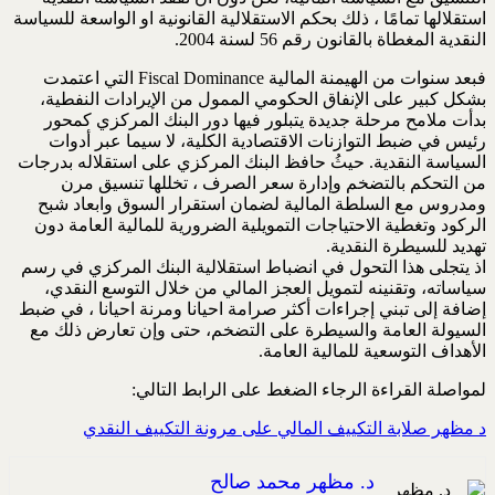
استقلالها تمامًا ، ذلك بحكم الاستقلالية القانونية او الواسعة للسياسة
النقدية المغطاة بالقانون ‏رقم 56 لسنة 2004.‏‎ ‎
فبعد سنوات من الهيمنة المالية‎ Fiscal Dominance ‎التي اعتمدت
بشكل كبير على الإنفاق الحكومي الممول من الإيرادات ‏النفطية،
بدأت ملامح مرحلة جديدة يتبلور فيها دور البنك المركزي كمحور
رئيس في ضبط التوازنات الاقتصادية الكلية، لا ‏سيما عبر أدوات
السياسة النقدية. حيثُ حافظ البنك المركزي على استقلاله بدرجات
من التحكم بالتضخم وإدارة سعر الصرف ‏، تخللها تنسيق مرن
ومدروس مع السلطة المالية لضمان استقرار السوق وابعاد شبح
الركود وتغطية الاحتياجات التمويلية ‏الضرورية للمالية العامة دون
تهديد للسيطرة النقدية.‏
اذ يتجلى هذا التحول في انضباط استقلالية البنك المركزي في رسم
سياساته، وتقنينه لتمويل العجز المالي من خلال التوسع ‏النقدي،
إضافة إلى تبني إجراءات أكثر صرامة احيانا ومرنة احيانا ، في ضبط
السيولة العامة والسيطرة على التضخم، حتى ‏وإن تعارض ذلك مع
الأهداف التوسعية للمالية العامة.‏
لمواصلة القراءة الرجاء الضغط على الرابط التالي:
د مظهر صلابة التكييف المالي على مرونة التكييف النقدي
د. مظهر محمد صالح