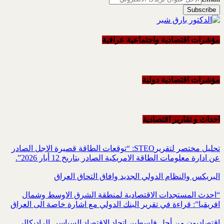
مؤشرات اقتصادية واجتماعية عراقية
مؤشرات اقتصادية دولية
احداث و تقاریر اقتصادیة
تحليل مختصر لتقريرSTEO‏: “توقعات الطاقة قصيرة الاجل الصادر
عن ادارة معلومات الطاقة الامريكية ‏الصادر بتاريخ 12 أيار 2026”.‏
البريكس والنظام الدولي الجديد وافاق التحاق العراق
“احدث المستجدات الاقتصادية لمنطقة الشرق الاوسط وشمال
افريقيا”: قراءة في تقرير البنك الدولي مع اشارة خاصة الى العراق
اقتصاديون من أجل فلسطين اتحاد الاقتصاد السياسي الراديكالي