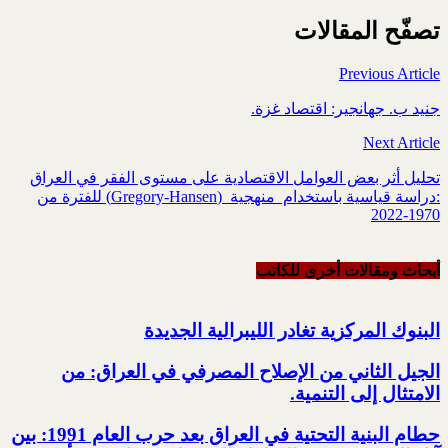
تصفّح المقالات
Previous Article
جنيد ب. جهانجير: اقتصاد غزة.
Next Article
تحليل أثر بعض العوامل الاقتصادية على مستوى الفقر في العراق
:دراسة قياسية باستخدام ‏ منهجية ‏‎ ‎‏(‏Gregory-Hansen‏)‏‎ ‎للفترة من
1970-2022‏
أبحاث ومقالات أخرى للکاتب
البنوك المركزية تغادر الليبرالية الجديدة
الجيل الثاني من الإصلاح المصرفي في العراق: من
الامتثال إلى التنمية.‏
حطام البنية التحتية في العراق بعد حرب العام 1991: بين