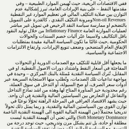
ففي الاقتصادات الريعية، حيث تُهيمن الموارد الطبيعية – وفي
مقدمتها النفط – على بنية الإيرادات العامة، تبرز إشكالية عدم
Non-oil Revenues ‎ومرونة التكيّف النقدي ، كالقدرة ‏على التمويل
بالتضخم او ممارسة سياسة النقد الرخيص في تمويل غير مباشر
لعمليات الموازنة العامة‎ Inflationary ‎Finance ‎من خلال توليد النقود
باقل التكاليف ولاسيما عبّر أليات خصم السندات والحوالات
الحكومية ,حيث غالبًا ما تكون ‏السياسة المالية مقيدة بمتطلبات
الإنفاق العام المتضخم، وضعف تنويع الإيرادات، وارتفاع الالتزامات
الاجتماعية والسياسية،
ما يجعلها أقل قابلية للتكيّف مع الصدمات الدورية أو التحولات
المفاجئة في أسعار النفط واشتداد دورات الاصول النفطية. او ‏في
المقابل، تُترك السياسة النقدية مُمثلة بالبنك المركزي – وحيدة في
مواجهة تداعيات تلك الصدمات، وتُطلب منها الاستجابة ‏السريعة عبر
أدوات سعر الصرف، أو ضخ السيولة، أو التدخل في سوق العملة،
رغم محدودية حيز المناورة المتاح لها.وهذه ‏من اشد نماذج التداخل
والتفاعل او التعارض بين السياستين المالية والنقدية في آن واحد.‏
حيث يشهد الاقتصاد العراقي في المرحلة الراهنة تحوّلًا نوعيًا في
توازن القوى بين السياستين المالية والنقدية، و ربما يمثل ‏ذلك تحولاً
Soft Monetary Dominance) ‎والتي ‏تعني أن الهيمنة النقدية ليست
مطلقة أو حادة، بل تتم بشكل مرن وتدريجي، حيث توجد درجة من
التنسيق مع السياسة المالية، ‏لكن دون أن تفقد السياسة النقدية