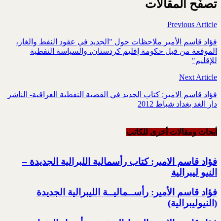
تصفّح المقالات
Previous Article
فؤاد قاسم الأمير ملاحظات حول "الجديد في عقود النفط والغاز،
الموقعة من قبل حكومة إقليم كردستان، والسياسة النفطية
للإقليم"
Next Article
فؤاد قاسم الامير: كتاب الجديد في القضية النفطية العراقية- الناشر
دار الغد بغداد شباط 2012
أبحاث ومقالات أخرى للکاتب
فؤاد قاسم الامير: كتاب رأسمالية اللبرالية الجديدة –
النيو ليبرالية
فؤاد قاسم الأمير: رأســماليــة الليبرالية الجديدة
(النيوليبرالية)