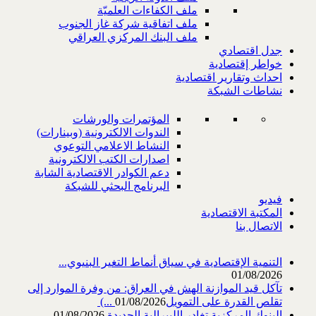
ملف الكفاءات العلميّة
ملف اتفاقية شركة غاز الجنوب
ملف البنك المركزي العراقي
جدل اقتصادي
خواطر إقتصادية
احداث وتقارير اقتصادية
نشاطات الشبكة
المؤتمرات والورشات
الندوات الالكترونية (وبينارات)
النشاط الاعلامي التوعوي
اصدارات الكتب الالكترونية
دعم الكوادر الاقتصادية الشابة
البرنامج البحثي للشبكة
فيديو
المكتبة الاقتصادية
الاتصال بنا
التنمية الإقتصادية في سياق أنماط التغير البنيوي...
01/08/2026
تآكل قيد الموازنة الهش في العراق: من وفرة الموارد إلى
تقلص القدرة على التمويل‎ (...
01/08/2026
البنوك المركزية تغادر الليبرالية الجديدة
01/08/2026