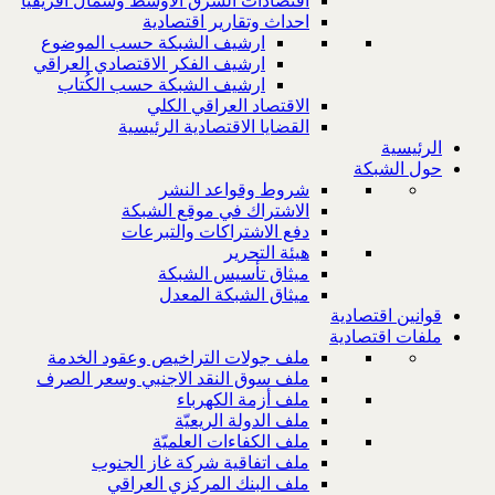
اقتصادات الشرق الاوسط وشمال افريقيا
احداث وتقارير اقتصادية
ارشيف الشبكة حسب الموضوع
ارشيف الفكر الاقتصادي العراقي
ارشيف الشبكة حسب الكُتاب
الاقتصاد العراقي الكلي
القضايا الاقتصادية الرئيسية
الرئيسية
حول الشبكة
شروط وقواعد النشر
الاشتراك في موقع الشبكة
دفع الاشتراكات والتبرعات
هيئة التحرير
ميثاق تأسيس الشبكة
ميثاق الشبكة المعدل
قوانين اقتصادية
ملفات اقتصادية
ملف جولات التراخيص وعقود الخدمة
ملف سوق النقد الاجنبي وسعر الصرف
ملف أزمة الكهرباء
ملف الدولة الريعيّة
ملف الكفاءات العلميّة
ملف اتفاقية شركة غاز الجنوب
ملف البنك المركزي العراقي