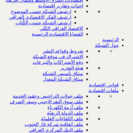
اقتصادات الشرق الاوسط وشمال افريقيا
احداث وتقارير اقتصادية
ارشيف الشبكة حسب الموضوع
ارشيف الفكر الاقتصادي العراقي
ارشيف الشبكة حسب الكُتاب
الاقتصاد العراقي الكلي
القضايا الاقتصادية الرئيسية
الرئيسية
حول الشبكة
شروط وقواعد النشر
الاشتراك في موقع الشبكة
دفع الاشتراكات والتبرعات
هيئة التحرير
ميثاق تأسيس الشبكة
ميثاق الشبكة المعدل
قوانين اقتصادية
ملفات اقتصادية
ملف جولات التراخيص وعقود الخدمة
ملف سوق النقد الاجنبي وسعر الصرف
ملف أزمة الكهرباء
ملف الدولة الريعيّة
ملف الكفاءات العلميّة
ملف اتفاقية شركة غاز الجنوب
ملف البنك المركزي العراقي