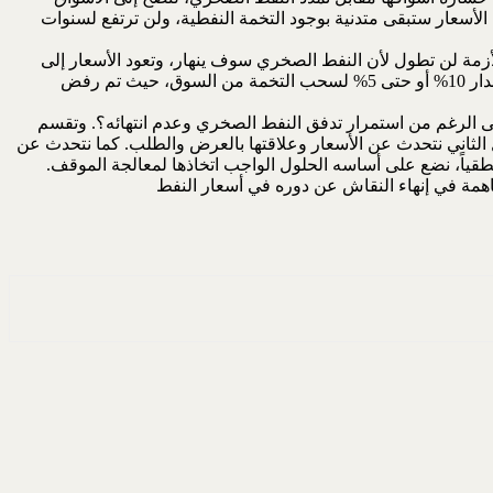
 الأسعار ستبقى متدنية بوجود التخمة النفطية، ولن ترتفع لسنوات
لأزمة لن تطول لأن النفط الصخري سوف ينهار، وتعود الأسعار إلى
سابق عهدها. والتزم العراق جانب السعودية إزاء الاقتراح الذي قدمته بعض دول أوبك (فنزويلا، وإيران، ونيجيريا، والجزائر)، لتخفيض الإنتاج بمقدار 10% أو حتى 5% لسحب التخمة من السوق، حيث تم رفض
لى الرغم من استمرار تدفق النفط الصخري وعدم انتهائه؟. وتقسم
الثاني نتحدث عن الأسعار وعلاقتها بالعرض والطلب. كما نتحدث عن
منطقياً، نضع على أساسه الحلول الواجب اتخاذها لمعالجة الموقف.
اهمة في إنهاء النقاش عن دوره في أسعار النفط