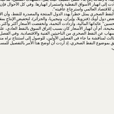
ت إلى انهيار الأسواق النفطية واستمرار انهيارها. وفي كل الأحوال فإن
للاقتصاد العالمي واسترجاع عافيته”.
النفط الصخري يمثل خطراً يهدد الدول المنتجة والمصدرة للنفط، وأن ا
سين” عائداتها المالية، وازدادت التخمة، وانخفضت الأسعار أكثر وأكثر.
يحة، أم أن انهيار الأسعار كان بسبب إغراق السوق بالنفط العادي، ع
سهاب عن النفط الصخري من الناحيتين الفنية والاقتصادية. وفي الفصل 
الثالث لمناقشة ما جاء في الفصلين الأولين، للوصول إلى استنتاج نراه 
علق بموضوع النفط الصخري، إذ أردت أن أوضح هذا الأمر بالتفصيل للمس
.