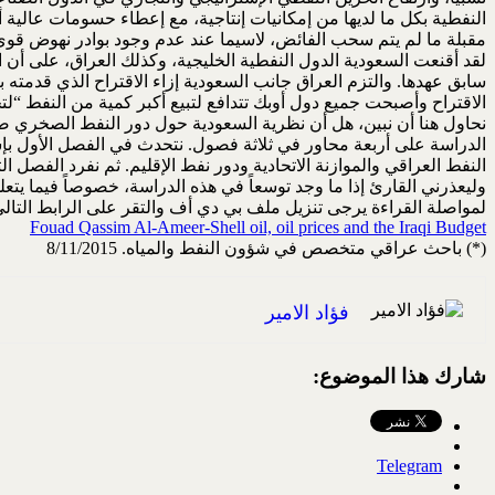
النفطية بكل ما لديها من إمكانيات إنتاجية، مع إعطاء حسومات عالية أد
مقبلة ما لم يتم سحب الفائض، لاسيما عند عدم وجود بوادر نهوض قوي 
لقد أقنعت السعودية الدول النفطية الخليجية، وكذلك العراق، على أن 
الاقتراح وأصبحت جميع دول أوبك تتدافع لتبيع أكبر كمية من النفط “لتح
نحاول هنا أن نبين، هل أن نظرية السعودية حول دور النفط الصخري صح
الدراسة على أربعة محاور في ثلاثة فصول. نتحدث في الفصل الأول بإ
النفط العراقي والموازنة الاتحادية ودور نفط الإقليم. ثم نفرد الفصل 
وليعذرني القارئ إذا ما وجد توسعاً في هذه الدراسة، خصوصاً فيما يت
لمواصلة القراءة يرجى تنزيل ملف بي دي أف والتقر على الرابط التالي
Fouad Qassim Al-Ameer-Shell oil, oil prices and the Iraqi Budget
(*) باحث عراقي متخصص في شؤون النفط والمياه. 8/11/2015
فؤاد الامير
شارك هذا الموضوع:
Telegram