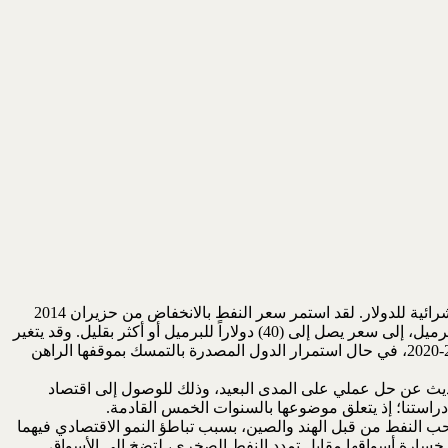
هذه الدراسة هي محاولة لفهم أسباب انخفاض أسعار النفط، واستمرار انحداره إلى مستويات قد تكون قياسية لو أخذنا بنظر الاعتبار القيمة الشرائية للدولار. لقد استمر سعر النفط بالانخفاض من حزيران 2014
وإلى الآن، ونحن في تشرين الأول 2015، حيث تآكل سعره (وبالتالي العائدات المالية) بحوالي 60%، من سعر يقارب أو يزيد على (100) دولار للبرميل، إلى سعر يصل إلى (40) دولاراً للبرميل أو أكثر بقليل. وقد يتغير
السعر قليلاً صعوداً أو نزولاً، ولكن لا نلمح في الأفق ما يشير إلى إمكانية إعادة العافية إليه في المستقبل القريب والمتوسط في السنوات 2019-2020، في حال استمرار الدول المصدرة بالتمسك بموقفها الراهن
يث عن حل عملي على المدى البعيد، وذلك للوصول إلى اقتصاد
 دراستنا؛ إذ يتعلق موضوعها بالسنوات الخمس القادمة.
ر مقابل الذهب والعملات الأخرى، وتباطؤ سحب النفط من قبل الهند والصين، بسبب تباطؤ النمو الاقتصادي فيهما
ة خسارة أسواقها مقابل تمدد النفط الصخري، لتضخ إلى الأسواق