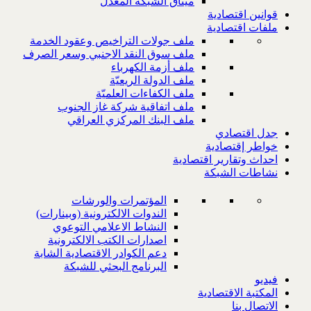
ميثاق الشبكة المعدل
قوانين اقتصادية
ملفات اقتصادية
ملف جولات التراخيص وعقود الخدمة
ملف سوق النقد الاجنبي وسعر الصرف
ملف أزمة الكهرباء
ملف الدولة الريعيّة
ملف الكفاءات العلميّة
ملف اتفاقية شركة غاز الجنوب
ملف البنك المركزي العراقي
جدل اقتصادي
خواطر إقتصادية
احداث وتقارير اقتصادية
نشاطات الشبكة
المؤتمرات والورشات
الندوات الالكترونية (وبينارات)
النشاط الاعلامي التوعوي
اصدارات الكتب الالكترونية
دعم الكوادر الاقتصادية الشابة
البرنامج البحثي للشبكة
فيديو
المكتبة الاقتصادية
الاتصال بنا