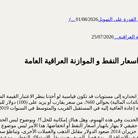
رة على التمويل‎ (...
01/08/2026
العراقية...
25/07/2026
عار النفط و الموازنة العراقية العامة
لحديث وفي هذه الهموم، وهل هناك إمكانية للحل؟!. وبوضوح ليس الحد
قيقي لا ينهار بانهيار أسعار النفط أو انخفاضها. هذا الأمر ليس موضوع
كتبت في أواسط حزيران 2015(1)، ما يلي: “لقد استغلت السعودية في حزيران 2014 صعود الدولا
ناعية، بالإضافة إلى بدء فصل الصيف حيث يقل الاستهلاك النفطي، مدعي