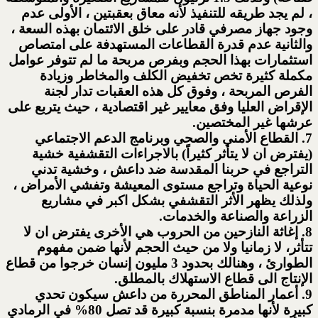
، لم يجد طريقه للتنفيذ لأنه معاق بعقبتين ، الأولى عدم
وجود جهاز مصرفي قادر على خلق الائتمان بهذه السعة ،
والثانية عدم قدرة القطاعات المستهدفة على امتصاص
استثمارات بهذا الحجم وبفرص مربحة ما لم تتوفر عوامل
مكملة كثيرة تخص تخفيض الكلف والمخاطر وزيادة
الفرص المربحة ، وفوق كل هذه العقبات تدار لجنة
الإقراض العليا وفق معايير غير اقتصادية ، حيث يتربع على
عرشها غير المختصين.
7. القطاع الأمني والصحي وبرنامج الدعم الاجتماعي
(يفترض ان لا يتأثر كثيراً) بالاجراءات التقشفية خشية
التراجع في حربنا المقدسة ضد داعش ، وخشية تدني
نوعية الحياة وتراجع مستوى المعيشة وتفشي الأمراض ،
ولذلك يظهر الأثر التقشفي بشكل اكبر في مشاريع
الزراعة والصناعة والخدمات.
8. إغاثة النازحين من الحروب هي الأخرى يفترض ان لا
تتأثر، لا زمانيا ولا من حيث الحجم لأنها ضمن مفهوم
الطوارئ ، وهنالك بحدود 3 مليون إنسان خرجوا من قطاع
الإنتاج الى قطاع الاستهلاك بالمطلق.
9. أعمار المناطق المحررة من داعش سيكون تحدي
كبيرة لأنها مدمرة بنسبة كبيرة قد تصل 80% في الرمادي