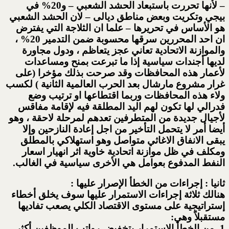
– لأنها تحررت باستبعاد الحشد الشعبي – و20% في
بيجي وتكريت وبعض مناطق ديالى – لان الحشد الشعبي
هو الأساس في تحريرها – علما ان الثلاجة التي يفترض
ان احد المحررين سرقها محسوبة ضمن التدمير 20% ،
والموازنة الاتحادية تعاني عجز يتعاظم ، ودول مجاورة
لديها أجندات سياسية إذا ما تبرعت بمنح ومساعدات
لأعمار هذه المحافظات وقد صرحت بذلك مؤخرا (على
غرار مشروع مارشال بعد الحرب العالمية الثانية ) لكسب
ولاء هذه المحافظات وربما اقتطاعها او ترتيب وضع
فدرالي لها تكون لهم اليد المطلقة فيه لإقامة مفاقس
لأجيال جديدة من المتطرفين تعدهم لمرحلة لاحقة ، وهو
أيضا أمر لا يتحمل التأخير من اجل إعادة النازحين وإلا
يبقى الانفاق الاغاثي متواصل وهو استهلاكي بالمطلق
ومكلف في ظل موازنة اتحادية خاوية اثر انهيار اسعار
النفط المدفوع بعوامل هي الأخرى سياسية في الغالب.
ثانيا : إجراءات من الخطأ الإصرار عليها :
هنالك ثلاثة إجراءات الاستمرار عليها سوف يخلق أخطاء
إستراتيجية على مستوى الاقتصاد الكلي يصعب تفاديها
مستقبلاً وهي:
1- من الخطأ الاستمرار بتخفيض رواتب الموظفين أكثر