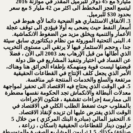
مليار$ مع 45 دولار للبرميل المقدر في موازنة 2016
ليتسع العجز المخطط الى اكثر من 42 مليار $ مع سعر
بحدود 30$ للبرميل.
3. الانفاق الاستثماري هو الضحية دائما لأي هبوط في
أسعار النفط حيث يضحى به أولا فيؤدي الى توقف عجلة
الأعمار والتنمية ويخلق مزيد من الضغوط الانكماشية.
4. البنى التحتية الموروثة من نظام ديكتاتوري سابق سيئة
جدا ، وحجم الاستثمار فيها لا يرتقي الى مستوى التخريب
الذي أطالها من قبل الإرهاب بعد 2003 الى الآن ، فضلا
عن الفساد في اختيار وتنفيذ المشاريع في ظل دولة
قبضتها ليست قوية ومنهمكة بإطفاء الحرائق هنا وهناك،
الأمر الذي يجعل كلف الإنتاج في القطاعات الحقيقية
مرتفعة والسلع والخدمات المنتجة غير منافسة.
5. في الوقت الذي يحتاج فيه الاقتصاد الى تحفيز لمواجهة
معدلات البطالة والانكماش تجد الحكومة نفسها مضطرة
الى ممارسة إجراءات تقشفية ، فتكون الإجراءات
بالمقلوب حيث تضغط الطلب الكلي في الاقتصاد في
الوقت الذي يفترض عليها ان تزيده لإنقاذ الاقتصاد.
6. التحفيز المالي (مبادرة البنك المركزي ) من خلال 5
ترليون دينار للقطاعات الحقيقية (اسكان ، زراعة ،
صناعة) وكذلك 1.5 ترليون للمشاريع الصغيرة والمتوسطة