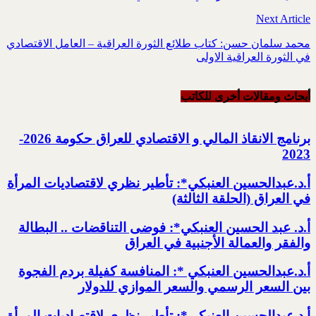
Next Article
محمد سلمان حسن: كتاب طلائع الثورة العراقية – العامل الاقتصادي
في الثورة العراقية الاولى
أبحاث ومقالات أخرى للکاتب
برنامج الانقاذ المالي و الاقتصادي للعراق حكومة 2026-
2023‏
أ.د.عبدالحسين العنبكي*: تأطير نظري لاقتصاديات المرأة
في العراق (الحلقة الثالثة)
أ.د. عبد الحسين العنبكي*: فوضى التناقضات .. البطالة
والفقر والعمالة الأجنبية في العراق
أ.د.عبدالحسين العنبكي *: المنافسة كفيلة بردم الفجوة
بين السعر الرسمي والسعر الموازي للدولار
أ.د.عبدالحسين العنبكي*: تأطير نظري لاقتصاديات المرأة