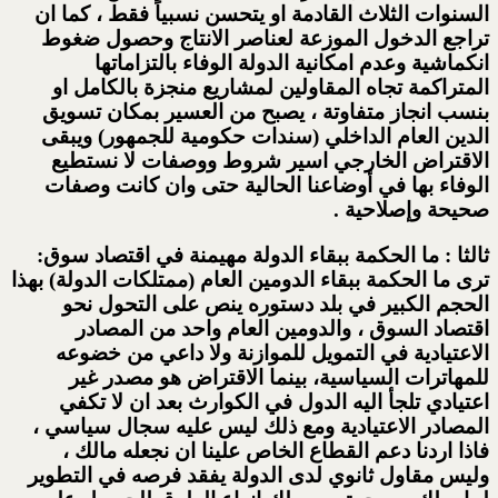
السنوات الثلاث القادمة او يتحسن نسبياً فقط ، كما ان
تراجع الدخول الموزعة لعناصر الانتاج وحصول ضغوط
انكماشية وعدم امكانية الدولة الوفاء بالتزاماتها
المتراكمة تجاه المقاولين لمشاريع منجزة بالكامل او
بنسب انجاز متفاوتة ، يصبح من العسير بمكان تسويق
الدين العام الداخلي (سندات حكومية للجمهور) ويبقى
الاقتراض الخارجي اسير شروط ووصفات لا نستطيع
الوفاء بها في أوضاعنا الحالية حتى وان كانت وصفات
صحيحة وإصلاحية .
ثالثا : ما الحكمة ببقاء الدولة مهيمنة في اقتصاد سوق:
ترى ما الحكمة ببقاء الدومين العام (ممتلكات الدولة) بهذا
الحجم الكبير في بلد دستوره ينص على التحول نحو
اقتصاد السوق ، والدومين العام واحد من المصادر
الاعتيادية في التمويل للموازنة ولا داعي من خضوعه
للمهاترات السياسية، بينما الاقتراض هو مصدر غير
اعتيادي تلجأ اليه الدول في الكوارث بعد ان لا تكفي
المصادر الاعتيادية ومع ذلك ليس عليه سجال سياسي ،
فاذا اردنا دعم القطاع الخاص علينا ان نجعله مالك ،
وليس مقاول ثانوي لدى الدولة يفقد فرصه في التطوير