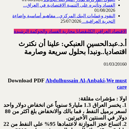
الفساد وتأثيره على التنمية الاقتصادية في العراق...
01/08/2026
النقود وعمليات البنك المركزي.. مفاهيم أساسية وإضاءة
التجربة العراقية...
25/07/2026
الاقتصاد العراقي الكلي
قضايا محاربة الفساد والحوكمة الرشيدة
أ.د.عبدالحسين العنبكي: علينا أن نكترث
اقتصاديا..ونبدأ بحلول سريعة وصارمة
01/03/2016
0
Download PDF
Abdulhussain Al-Anbaki-We must
care
اولا : مؤشرات مقلقة:
1. يخسر العراق 1.3 مليار$ سنوياً عن انخفاض دولار واحد
لسعر برميل النفط ، فما بالك والانخفاض بلغ اكثر من 80
دولار في السنتين الأخيرتين.
2. اتساع عجز الموازنة لاعتمادها 95% على النفط من 22