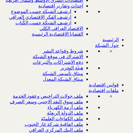
اقتصادات الشرق الاوسط وشمال افريقيا
احداث وتقارير اقتصادية
ارشيف الشبكة حسب الموضوع
ارشيف الفكر الاقتصادي العراقي
ارشيف الشبكة حسب الكُتاب
الاقتصاد العراقي الكلي
القضايا الاقتصادية الرئيسية
الرئيسية
حول الشبكة
شروط وقواعد النشر
الاشتراك في موقع الشبكة
دفع الاشتراكات والتبرعات
هيئة التحرير
ميثاق تأسيس الشبكة
ميثاق الشبكة المعدل
قوانين اقتصادية
ملفات اقتصادية
ملف جولات التراخيص وعقود الخدمة
ملف سوق النقد الاجنبي وسعر الصرف
ملف أزمة الكهرباء
ملف الدولة الريعيّة
ملف الكفاءات العلميّة
ملف اتفاقية شركة غاز الجنوب
ملف البنك المركزي العراقي