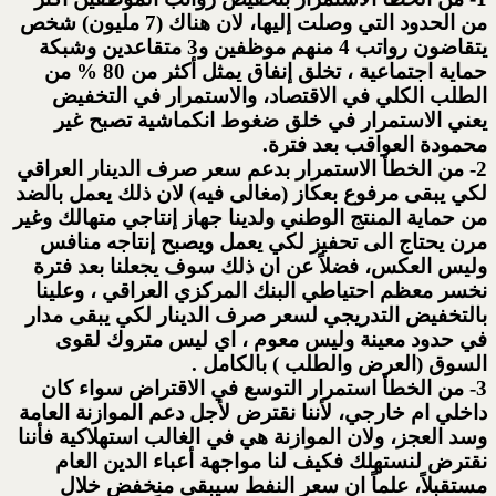
من الحدود التي وصلت إليها، لان هناك (7 مليون) شخص
يتقاضون رواتب 4 منهم موظفين و3 متقاعدين وشبكة
حماية اجتماعية ، تخلق إنفاق يمثل أكثر من 80 % من
الطلب الكلي في الاقتصاد، والاستمرار في التخفيض
يعني الاستمرار في خلق ضغوط انكماشية تصبح غير
محمودة العواقب بعد فترة.
2- من الخطأ الاستمرار بدعم سعر صرف الدينار العراقي
لكي يبقى مرفوع بعكاز (مغالى فيه) لان ذلك يعمل بالضد
من حماية المنتج الوطني ولدينا جهاز إنتاجي متهالك وغير
مرن يحتاج الى تحفيز لكي يعمل ويصبح إنتاجه منافس
وليس العكس، فضلاً عن ان ذلك سوف يجعلنا بعد فترة
نخسر معظم احتياطي البنك المركزي العراقي ، وعلينا
بالتخفيض التدريجي لسعر صرف الدينار لكي يبقى مدار
في حدود معينة وليس معوم ، اي ليس متروك لقوى
السوق (العرض والطلب ) بالكامل .
3- من الخطأ استمرار التوسع في الاقتراض سواء كان
داخلي ام خارجي، لأننا نقترض لأجل دعم الموازنة العامة
وسد العجز، ولان الموازنة هي في الغالب استهلاكية فأننا
نقترض لنستهلك فكيف لنا مواجهة أعباء الدين العام
مستقبلاً، علماً ان سعر النفط سيبقى منخفض خلال