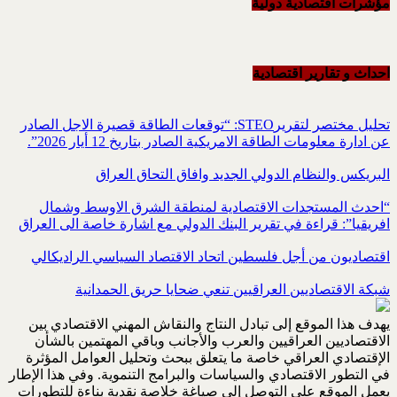
مؤشرات اقتصادية دولية
احداث و تقاریر اقتصادیة
تحليل مختصر لتقريرSTEO‏: “توقعات الطاقة قصيرة الاجل الصادر
عن ادارة معلومات الطاقة الامريكية ‏الصادر بتاريخ 12 أيار 2026”.‏
البريكس والنظام الدولي الجديد وافاق التحاق العراق
“احدث المستجدات الاقتصادية لمنطقة الشرق الاوسط وشمال
افريقيا”: قراءة في تقرير البنك الدولي مع اشارة خاصة الى العراق
اقتصاديون من أجل فلسطين اتحاد الاقتصاد السياسي الراديكالي
شبكة الاقتصاديين العراقيين تنعي ضحايا حريق الحمدانية
يهدف هذا الموقع إلى تبادل النتاج والنقاش المهني الاقتصادي بين
الاقتصاديين العراقيين والعرب والأجانب وباقي المهتمين بالشأن
الإقتصادي العراقي خاصة ما يتعلق ببحث وتحليل العوامل المؤثرة
في التطور الاقتصادي والسياسات والبرامج التنموية. وفي هذا الإطار
يعمل الموقع على التوصل إلى صياغة خلاصة نقدية بناءة للتطورات