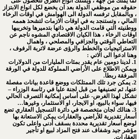
لما يملك من جهة ، ويسلك انواع الطرق للحصول على
حقوقه من موظفي الدولة بعد ان يخضع لكل انواع الابتزاز
، وبالمقابل ترفسه الدولة الى الهوامش في اوقات الرخاء
المالي ، وتستنجد به في اوقات الازمات لتشحذ هممه
ووطنيته التي قامت الدولة هي ذاتها بتدميرها وتخريبها
اوقات الرخاء ، هذا الكيان الاقتصادي المشوه ناجم عن
التعاطي الوقتي والجزافي والمصلحي ، واهمال
الاستراتيجيات والخطط والرؤى عرضة لاتربة الرفوف ،
وهنا ادعوا الى الاتي :
1. لدينا دومين عام يقدر بمئات المليارات من الدولارات
ويمكن الاطلاع على الأراضي المملوكة للدولة في الورقة
المرفقة ربطا.
2. يمكن جرد تلك الممتلكات ووضع قاعدة بيانات مفصلة
عنها، ثم تصنيفها من قبل لجنة عليا في رئاسة الوزراء –
تشكل لهذا الغرض- على أساس إمكانية التصرف الحالي
فيها، سواء بالبيع، او الايجار، او الاستثمار، وغيرها…
3. هنالك لجان متخصصة في دائرة التسجيل العقاري تضع
أسعار تقديرية للأراضي والعقارات يمكن الاستعانة بها
لوضع أسعار تقديرية محددة بسقف أدنى واعلى تكون
مؤشر جيد وشفاف عند فتح المزاد لبيع او تأجير
العقارات.