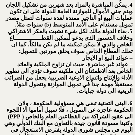
4. يمكن المباشرة بالمزاد بعد شهرين من تشكيل اللجان
ويتم جني الأموال للموازنة العامة للدولة على ان تكون
عمليات البيع او التأجير ممتدة لعدة سنوات لتمثل مصدر
تمويل مستدام على الأمد المتوسط (5) سنوات مثلاً.
5. بقاء الدولة مالك لكل شيء تشبث بالفكر الاشتراكي
وخلاف الدستور الذي يدعو لتمكين القطـــــــــــــــاع
الخاص والذي لا يمكن تمكينه ما لم يكن مالكاً، كما ان
تملك القطاع الخاص سوف يخلق موردين للتمويل:
– عوائد البيع او الايجار
– عوائد غير مباشرة، حيث ان تزاوج الملكية والعائد
الخاص بعد الاطمئنان الى ملكيته سوف تؤدي الى تطوير
الأداء والإنتاج واتساع الاوعية الضريبية يجعل من الضرائب
مستقبلاً مهمة جداً في تمويل الموازنة وتتحول الدولة
الريعية الى دولة جبايات.
6. البنى التحتية تبقى هي مسؤولية الحكومة ، ولان
الحكومة عاجزة عن التمويل ، فلا سبيل أمامها الا اللجوء
الى عقود الشراكة بين القطاعين العام والخاص ( PPP)
وكتبنا مسودة قانون جيدة بالتعاون مع البنك الدولي وهي
اليوم في مجلس شورى الدولة يفترض الاستعجال في