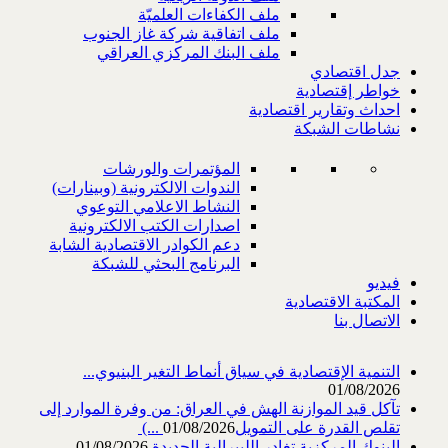
ملف الكفاءات العلميّة
ملف اتفاقية شركة غاز الجنوب
ملف البنك المركزي العراقي
جدل اقتصادي
خواطر إقتصادية
احداث وتقارير اقتصادية
نشاطات الشبكة
المؤتمرات والورشات
الندوات الالكترونية (وبينارات)
النشاط الاعلامي التوعوي
اصدارات الكتب الالكترونية
دعم الكوادر الاقتصادية الشابة
البرنامج البحثي للشبكة
فيديو
المكتبة الاقتصادية
الاتصال بنا
التنمية الإقتصادية في سياق أنماط التغير البنيوي...
01/08/2026
تآكل قيد الموازنة الهش في العراق: من وفرة الموارد إلى
تقلص القدرة على التمويل‎ (...
01/08/2026
البنوك المركزية تغادر الليبرالية الجديدة
01/08/2026