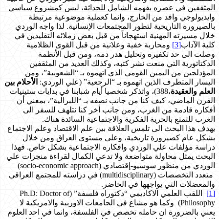
المثقفين في عصره بفهمه الشامل للحداثة، ليس كمشروع سياسي
وايديولوجي وافد من الخارج، وانما كعملية موضوعية مرتبطة
بالصيرورة التاريخية لتطور المجتمعات الإنسانية. لذا واجه الوردي
خلال مسيرته المهنية استهجاناً من قبل بعض زملائه التقليدين في
كلية الآداب
[3]
ومحاربة خفية وعلانية من قبل القوى الظلامية
وصلت الى حد تكفيره وتحليل هدر دمه، ومن قبل الأنظمة
الدكتاتورية التي منعت نشر كتبه، وكذلك العديد من المثقفين
المؤدلجين من اليمين القومي الذي اتهموه بـ “الشعوبية”، ومن
اليسار المتطرف الذين اتهموه بـ “الرجعية” (علي الوردي:
الأحلام بين
العلم والعقيدة
،388)، واتذكر شخصيا أيام شبابنا في بدايات ستينيات
القرن الماضي، كيف كنا من جانب نصفه بـ “اللبرالية”، بمعني أن
أفكاره قادمة من الغرب، ومن جانب أخر كنا نتلهف للسفر الى
الغرب للتمتع بالحرية الفكرية والاجتماعية السائدة هناك.
يهدف هذا البحث الى تلمس العلاقة بين علم الاقتصاد وعلم الاجتماع
بشكل عام كصيرورة تاريخية، وعلى مستوى العراق ومن خلال
دراسة مؤلفات علي الوردي وافكاره الاجتماعية بشكل خاص. فهذا
البحث يمثل محاولة متواضعة ولا تدعي الكمال لقراءة منجزات علي
الوردي من منظور سوسيو-إقتصادي (socio-economic approach)
متعدد التخصصات (multidisciplinary) في دراسته للمجتمع العراقي
والمعضلات التي يواجهها في الحاضر.
[1]
اللقب العلمي الاكاديمي “دكتوراه فلسفة” (Ph.D: Doctor of
Philosophy) وكما هو مشاع في الجامعات الاوربية والامريكية لا
يعني بالضرورة ان حامله تخصص في الفلسفة، وانما في احد العلوم