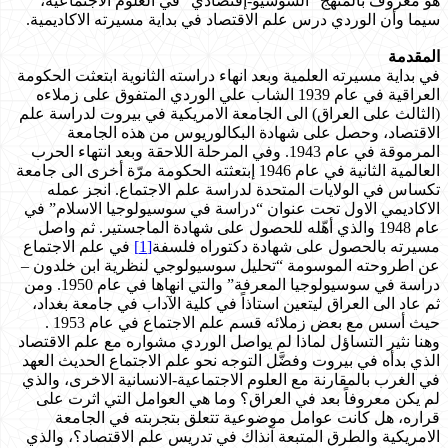
هو معروف بالمنهج “السوسيو-إقتصادي” في العلوم الاجتماعية،
سيما وأن الوردي درس علم الاقتصاد في بداية مسيرته الاكاديمية.
المقدمة
في بداية مسيرته العلمية وبعد انهاء دراسته الثانوية ابتعثت الحكومة
العراقية في عام 1939 الشاب علي الوردي المتفوق على زملاءه
(الثالث على العراق) الى الجامعة الامريكية في بيروت لدراسة علم
الاقتصاد، وحصل على شهادة البكالوريوس من هذه الجامعة
المرموقة في عام 1943. وفي المرحلة اللاحقة وبعد انتهاء الحرب
العالمية الثانية في عام 1946 إبتعثته الحكومة مرّة أخرى الى جامعة
تكساس في الولايات المتحدة لدراسة علم الاجتماع. انجز عمله
الاكاديمي الاول تحت عنوان “دراسة في سوسيولوجيا الاسلام” في
عام 1948 والذي أهّله للحصول على شهادة الماجستير. ثم واصل
مسيرته بالحصول على شهادة دكتوراه فلسفة
[1]
في علم الاجتماع
عن اطروحته الموسومة “تحليل سوسيولوجي لنظرية ابن خلدون –
دراسة في سوسيولوجيا المعرفة” والتي انهاها في عام 1950. ومن
ثم عاد الى العراق ليتعين استاذاً في كلية الآداب في جامعة بغداد،
حيث أسس مع بعض زملائه قسم علم الاجتماع في عام 1953 .
وهنا نثير التساؤل لماذا لم يواصل الوردي مشواره مع علم الاقتصاد
الذي بدأه في بيروت وفضَّل التوجه نحو علم الاجتماع الحديث العهد
في الغرب بالمقارنة مع العلوم الاجتماعية-الانسانية الاخرى، والذي
لم يكن معروفاً بعد في العراق؟ وما هي العوامل التي اثرت على
قراره، هل كانت عوامل موضوعية تتعلق بتجربته في الجامعة
الامريكية والطرق المتبعة آنذاك في تدريس علم الاقتصاد؟، والذي