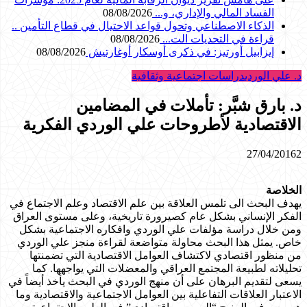
الفساد المالي والإداري، و...
08/08/2026
الذكاء الاصطناعي وتحول قواعد الاحتيال في قطاع ‏التأمين ..
قراءة في التحديات الت...
08/08/2026
إيزابيل أورتيز: في ذكرى ‏أوسكار أوغارتيش
08/08/2026
د. علي الوردي
دراسات اجتماعية وثقافية
د. بارق شبَّر: تأملات في المضامين
الاقتصادية لأطروحات علي الوردي الفكرية
27/04/2016
2
الخلاصة
يهدف البحث الى تلمس العلاقة بين علم الاقتصاد وعلم الاجتماع في
الفكر الإنساني بشكل عام كصيرورة تاريخية، وعلى مستوى العراق
ومن خلال دراسة مؤلفات علي الوردي وافكاره الاجتماعية بشكل
خاص. يمثل هذا البحث محاولة متواضعة لقراءة منجز علي الوردي
من منظور اقتصادي لاكتشاف العوامل الاقتصادية التي تضمنتها
تحليلاته لطبيعة المجتمع العراقي والمعضلات التي يواجهها. كما
يسعى لتقديم البرهان على أن منهج الوردي في البحث يأخذ أيضاً في
الاعتبار العلاقات التفاعلية بين العوامل الاجتماعية والاقتصادية وما