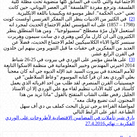
الاجتماعية والتي كانت في السابق كلها منضوية تحت مظلة كلية
الفلسفة. وترجع مفردة “الفلسفة” الى العصر اليوناني، حين كانت
تعني “حب الحكمة”. انظر موسوعة ويكيبيديا باللغة الانكليزية.
[2]
في الكثير من الادبيات ينظر الى المفكر الفرنسي أوغست كونت
(1798 – 1857) على انه المؤسس لعلم الاجتماع الحديث لمجرد انه
استعمل لأول مرًة مصطلح “سسيولوجيا”. ومن هذا المنطلق ينظر
الكثيرون الى ان كارل ماركس وهنري دي سانت سيمون وهربرت
سبنسر كانوا الاباء الكلاسيكيين لعلم الاجتماع الحديث، فضلاً عن
العديد من المفكرين في حقبات ما قبل التنوير ومن بينهم ابن خلدون
في القرن الرابع عشر.
[3]
على هامش مؤتمر على الوردي في بيروت في 25-26 شباط
2014 اخبرني المهندس وخبير المعلوماتية في منظمة الاسكوا التابعة
للأمم المتحدة في بيروت السيد عبد الإله الديوه جي أنه كان معجباً
بعلي الوردي بعد ان قرأ كتابه الموسوم “وعاظ السلاطين” في
خمسينيات القرن المنصرم. لقد طلب من احد اقربائه الذي يعمل
كأستاذ في كلية الآداب تنظيم لقاء مع علي الوردي إلا ان الاستاذ
الجليل رفض طلب الشاب المتفتح بالقول “ماذا تريد من هذا
المجنون. انت تضيع وقتك معه”.
لمواصلة القراءة يرجى تنزيل البحث كملف بي دي أف سهل
الطباعة. انقر على الرابط التالي
بارق شبر-تأملات في المضامين الاقتصادية لأطروحات على الوردي
الفكرية – نهائي27.4.2016