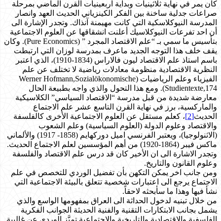
كان يمر في نهاية ثلاثينيات وبداية اربعينيات القرن الماضي بمرحلة
صراعات جدلية ساخنة بين الفكر الكينزياني الحديث العهد وانصار
المدرسة النيوكلاسكية التي كانت مهيمنة آنذاك. وتجدر الإشارة الى
أن احد تفرعات النيوكلاسيك أعلنت انشقاقها عن العلوم الاجتماعية
بتأسيس ما سمي بـ “علم الاقتصاد المجرد ” (Pure Economics). وكان
يقف خلف هذا التوجه الجديد ماعرف بمدرسة لوزان التي ارتبطت
باسم استاذ علم الاقتصاد ليون فالاراس (1834-1910)، الذي اعتبر
النظرية الاقتصادية منظومة معادلات رياضية لا تختلف عن علم
الفيزياء وعلم الرياضيات (Werner Hofmann,Sozialökonomische
Studientexte,174). ومع هذا التحول والذي واجه بطبيعة الحال
معارضة شديدة من قبل مدرسة “الاقتصاد السياسي” الكلاسيكية
والماركسية، برز في نهاية القرن التاسع عشر علم الاجتماع
الحديث
[2]
، كعلم مستقل عن العلوم الاجتماعية الأخرى كالفلسفة
والاقتصاد وعلوم الدولة (العلوم السياسية) وعلم الشعوب
(الاثنولوجيا)، ويعتبر الفرنسي اميل دوركهايم (1858- 1917) والألماني
ماكس فيبر (1864-1920) من أهم المؤسسين لعلم الاجتماع الحديث.
وتجدر الاشارة الى ان الأخير كان قد درس علم الاقتصاد والفلسفة
وعلوم القانون والتاريخ.
ومن جانب اخر يمكن التكهن بأن تفضيل الوردي للتخصص في علم
الاجتماع يرجع الى اعتبارات شخصية تتعلق بالبيئة الاجتماعية التي
نشأ فيها وهذا ما سأبحثه لاحقاً.
من خلال تبنيه لدخول الحداثة الى العراق بمفهومها الواسع والذي
يشمل بجانب الابتكارات التقنية والفنية الحديثة الجوانب الفكرية
الفلسفية والاقتصادية والتاريخية والاجتماعية تميَّز الوردي عن غالبية