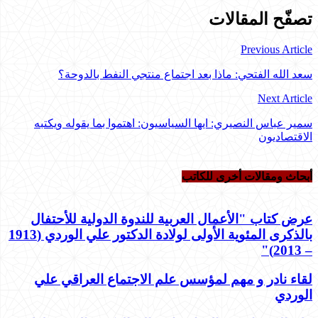
تصفّح المقالات
Previous Article
سعد الله الفتحي: ماذا بعد اجتماع منتجي النفط بالدوحة؟
Next Article
سمير عباس النصيري: ايها السياسيون: اهتموا بما يقوله ويكتبه
الاقتصاديون
أبحاث ومقالات أخرى للکاتب
عرض كتاب "الأعمال العربية للندوة الدولية للأحتفال
بالذكرى المئوية الأولى لولادة الدكتور علي الوردي (1913
– 2013)"
لقاء نادر و مهم لمؤسس علم الاجتماع العراقي علي
الوردي