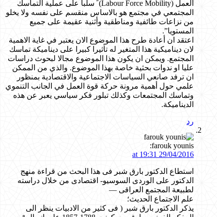
العمل (Labour Force Mobility) ً سلبا على عملية التماسك
المجتمعي في مجتمع هو بالاساس منقسم على نفسه ولا يخلو
من نزاعات طائفية ومناطقية وأثنية عقيمة على جميع
المستويا”.
اعتقد ان أعادة طرح هذا الموضوع الان يعتبر في غاية الاهمية
لان ديناميكية هذا المتغير له تأثيرا كبيرا على ديناميكة تماسك
المجتمع. ويمكن ان يكون هذا الموضوع مجالا لبحوث دراسات
عليا او ندوات بحثية خاصة بهذا الموضوع. والذي من الممكن
ان ترفد صانعي السياسات الاجتماعية والاقتصادية بمنظور
علمي حول أهمية مرونة حركة قوة العمل في الجانب التنموي
وتماسك المجتمعات وكذلك تبلور فكر سياسي يعبر عن هذه
الديناميكة.
رد
farouk younis:
29/04/2016 at 19:31
استطاع الدكتور بارق شبر فى هذا البحث من قراءة منهج
الدكتور على الوردى السوسيو- اقتصادى من خلال دراسته
لطبيعة المجتمع العراقى —
علم الاجتماع الحديث؛
يذكر الدكتور بارق شبر ( فى كثير من الادبيات ينظر الى