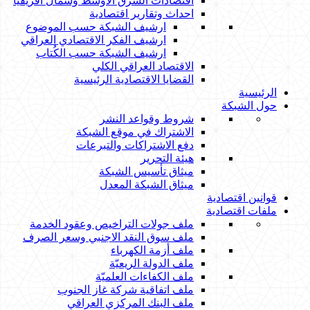
اقتصادات الشرق الاوسط وشمال افريقيا
احداث وتقارير اقتصادية
ارشيف الشبكة حسب الموضوع
ارشيف الفكر الاقتصادي العراقي
ارشيف الشبكة حسب الكُتاب
الاقتصاد العراقي الكلي
القضايا الاقتصادية الرئيسية
الرئيسية
حول الشبكة
شروط وقواعد النشر
الاشتراك في موقع الشبكة
دفع الاشتراكات والتبرعات
هيئة التحرير
ميثاق تأسيس الشبكة
ميثاق الشبكة المعدل
قوانين اقتصادية
ملفات اقتصادية
ملف جولات التراخيص وعقود الخدمة
ملف سوق النقد الاجنبي وسعر الصرف
ملف أزمة الكهرباء
ملف الدولة الريعيّة
ملف الكفاءات العلميّة
ملف اتفاقية شركة غاز الجنوب
ملف البنك المركزي العراقي