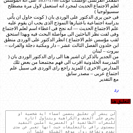
المفكر الفرنسى اوغست كونت 1788-1857 على انه الموْسس
لعلم الاجتماع الحديث لمجرد انه استعمل لاول مرة مصطلح
سسيولوجيا )
فى حين يرى الدكتور على الوردى بان ( كونت حاول ان ياْتى
بدراسة اجتماعية باعتبارها النموذج الذى يجب ان يقوم عليه
علم الاجتماع الحديث — انه نجح فى اعطاء اسم لعلم الاجتماع
وفى لفت نظر الباحثين الى مواصلة البحث فيه وبهذا استحق
لقب موْسس علم الاجتماع ) انظر الدكتور على الوردى منطق
ابن خلدون الفصل الثالث عشر – دار ومكتبة دجلة والفرات –
بيروت – لبنان
من الجدير بالذكر ان اشير هنا الى راى الدكتور الوردى بان (
المدرسة الخلدونية اقرب الى فهم مجتمعنا من بعض تلك
المدارس الاخرى ) للمزيد راجع راى الوردى فى سبيل علم
اجتماع عربى – مصدر سابق
مع التقدير
رد
التعليق هنا