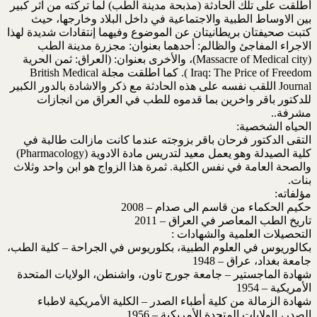
أطلقت على تلك الحادثة (مذبحة مدينة الطب) لما تركته من اثر كبير
بين الاوساط الطبية والاجتماعية في داخل البلاد وخارجها، حيث
كتبت صحيفتان بريطانيتان عن الموضوع وفيهما إنتقادات شديدة لهذا
الاجراء المفاجئ والظالم: أحدهما بعنوان: مجزرة مدينة الطب
(Massacre of Medical city)، والأخرى بعنوان: (العراق: ثمن الحرية
Iraq: The Price of Freedom ). كما اطلقت مجلة British Medical
Journal اللقب نفسه على هذه الحادثة مع ذكر والاشادة بالدور الكبير
للدكتور باقر واخرين بما قدموه للطب في العراق من انجازات
مشرفة..
الحياه الشخصية:
التقى الدكتور فرحان باقر بزوجته عندما كانت مازالت طالبة في
كلية الصيدلة وهو يعمل معيد لتدريس مادة الادوية (Pharmacology)
والصحة العامة في نفس الكلية. ثمرة هذا الزواج هو ابن واحد وثلاث
بنات.
مؤلفاته:
حكيم الحكماء من قاسم الى صدام – 2008
تاريخ الطب المعاصر في العراق – 2011
التحصيلات العلمية والشهادات :
بكالوريوس في العلوم الطبية، بكلوريوس في الجراحة – كلية الطب،
جامعة بغداد، عراق – 1948
شهادة الماجستير – جامعة جورج تاون، واشنطن، الولايات المتحدة
الأمريكية – 1954
شهادة الزمالة من كلية أطباء الصدر – الكلية الأمريكية لاطباء
الصدر، الولايات المتحدة الأمريكية – 1956