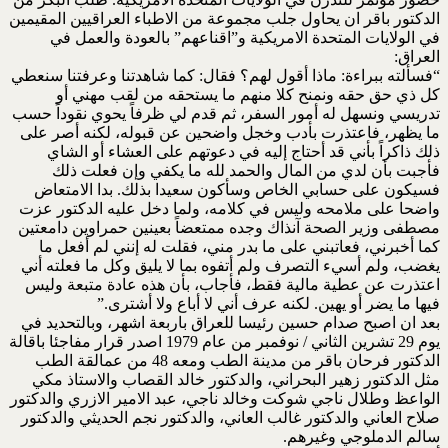
الدكتور باقر ان يحاول جلب مجموعة من الاطباء العراقيين المقيمين
في الولايات المتحدة الامريكية و”اقناعهم” بالعودة والعمل في
العراق:
“فسألته ببراءة: ماذا أقول لهم؟ فقال: كما شاهدتنا وعرفتنا سنعطي
كل ذي حق حقه ونمنح كلا منهم ما يستحقه من لقب مهني أو
تدريسي ونسهل له أمور السفر، ثم قدم لي ظرفاً يحوي نقوداً حسب
ما يظهر، فاعتذرت بأدب وخجل واضحين عن قبوله، لكنه أصر على
ذلك ذاكراً بأني قد أحتاج إليه في دعوتهم على العشاء أو الشاي
فأجبت بأن لدي من المال والحمد لله ما يكفي وإن فعلت ذلك
فسيكون على حسابي الخاص وسأكون سعيدا بذلك. بدا الامتعاض
واضحا على ملامحه وليس في كلامه، ولما دخل عليه الدكتور عزت
مصطفى وزير الصحة آنذاك وجده ممتعضاً بعينين حمراوين دامعتين
كما أخبرني، فعاتبني على ما بدر مني، فقلت له إنني لم أفعل ما
يغضب، ولم أسيء التصرف ولم أتفوه بما لا يليق وكل ما فعلته أني
اعتذرت عن عطية مالية فقط، فأجاب، بأن هذه عادة متبعة وليس
فيها ما يضر أو يهين. لكنه عرف أني لا أباع ولا أشترى.”
بعد ان اصبح صدام حسين رئيسا للعراق باربعة اشهر، وبالتحديد في
يوم 29 تشرين الثاني / نوفمبر من عام 1979 اصدر قرار مفاجئا باقالة
الدكتور فرحان باقر من مدينة الطب ومعه 48 من عمالقة الطب
مثل الدكتور زهير البحراني، والدكتور خالد القصاب والاستاذ مكي
الواعظ وطلال ناجي شوكت وخالد ناجي، عبد الامير الازري والدكتور
صلاح العاني والدكتور غالب العاني، والدكتور نجم الحديثي والدكتور
سالم الدملوجي وغيرهم.