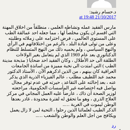
د.حسام رشيد:
21/10/2017 at 19:48
مارس الفقيد عمله ونشاطه العلمي ، منطلقاً من اخلاق المهنة
التي اقسم ان يكون مخلصاً لها ، مما جعله احد عمالقة الطب
على المستوى العالمي ، فرض احترامه على زملائه وطلبته
وعلى من تولى قيادة البلد ، بالرغم من اختلافاتهم في الرأي
والنهج السياسي ، ولم يحميه ذلك من النهج المتسلط للنظام
الدكتاتوري بعد عام 1969 الذي لم يتعامل بغير الولاءات
الطلقة الى حد الأطلال ، وكان الفقيد احد ضحايا ( مذبحة مدينة
الطب ) التي امتدت الى نخبة مميزة من اساتذة الجامعات
العراقية كان بينهم ، من الذين اذكرهم الآن ، الأستاذ الدكتور
محمد عبد اللطيف مطلب ، عالم الفيزياء الذرية الذي يذكر
عنه ، بعد إحالته على التقاعد ، حيرته في عدم توفر مجال
يواصل فيه اختصاصه غير المأسسات الحكوميهً، مراجعته
لوزير الصحة آن ذاك ، عارضاً عليه العمل المجاني في مركز
العلاج الذري ، وهو ما تحقق له لفترة محدودة ، غادر بعدها
الوطن ليموت في الغربة …..
الذكر الطيب لعلمائنا الذين رحلوا ، التحية لمن لا زال يعمل
ويكافح من اجل العلم والوطن والشعب …..
رد