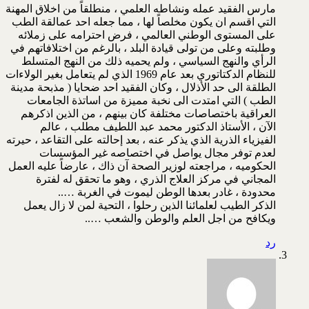
مارس الفقيد عمله ونشاطه العلمي ، منطلقاً من اخلاق المهنة
التي اقسم ان يكون مخلصاً لها ، مما جعله احد عمالقة الطب
على المستوى الوطني العالمي ، فرض احترامه على زملائه
وطلبته وعلى من تولى قيادة البلد ، بالرغم من اختلافاتهم في
الرأي والنهج السياسي ، ولم يحميه ذلك من النهج المتسلط
للنظام الدكتاتوري بعد عام 1969 الذي لم يتعامل بغير الولاءات
الطلقة الى حد الأذلال ، وكان الفقيد احد ضحايا ( مذبحة مدينة
الطب ) التي امتدت الى نخبة مميزة من اساتذة الجامعات
العراقية باختصاصات مختلفة كان بينهم ، من الذين اذكرهم
الآن ، الأستاذ الدكتور محمد عبد اللطيف مطلب ، عالم
الفيزياء الذرية الذي يذكر عنه ، بعد إحالته على التقاعد ، حيرته
لعدم توفر مجال يواصل في اختصاصه غير المؤسسات
الحكوميه ، مراجعته لوزير الصحة آن ذاك ، عارضاً عليه العمل
المجاني في مركز العلاج الذري ، وهو ما تحقق له لفترة
محدودة ، غادر بعدها الوطن ليموت في الغربة …..
الذكر الطيب لعلمائنا الذين رحلوا ، التحية لمن لا زال يعمل
ويكافح من اجل العلم والوطن والشعب …..
رد