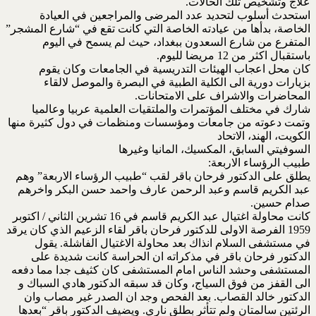
علاج وتشخيص تلك الحالات.
استحدث أسلوب لتحديد عدد المرضى والمراجعين في العيادة
الخاصة، بدأها من عيادته الخاصة التي كانت تقع في “شارع المشجر”
المتفرع من شارع السعدون ببغداد، حيث لم يسمح في اليوم
باستقبال اكثر من 12 مريضا لليوم.
كان محل اعجاب الهيئات التدريسية في الجامعات وكان يقوم
بزيارات دورية الى الكلية الطبية في البصرة والموصل لالقاء
المحاضرات والاشراف على الامتحانات.
شارك في مختلف المؤتمرات والملتقيات العلمية عربيا وعالميا
وتمت دعوته من جامعات ومؤسسات ومنظمات في دول كثيرة منها
الكويت، الهند، الاتحاد
السوفيتي السابق، المكسيك، المانيا وغيرها
طبيب الرؤساء الاربعة:
يطلق على الدكتور فرحان باقر لقب “طبيب الرؤساء الاربعة” وهم
عبد الكريم قاسم وعبد الرحمن عارف واحمد حسن البكر واخرهم
صدام حسين.
كانت محاولة اغتيال عبد الكريم قاسم في 16 تشرين الثاني / اكتوبر
1959 الفرصة الاولى للدكتور فرحان باقر لقاء الزعيم الذي كان يرقد
في مستشفى السلام انذاك بعد محاولة الاغتيال الفاشلة. يقول
الدكتور فرحان باقر في مذكراته ان الحراسة كانت شديدة على
المستشفى وحشد الناس امام المستشفى كان كثيف جدا مما دفعه
الى القفز من فوق السياج، وكان قد سبقه الدكتور هادي السباك و
الدكتور خالد القصاب. بعد الفحص وجد ان الصدر غير مصاب وان
الرئتين سالمتان ولم تتأثر بطلق ناري. ويضيف الدكتور باقر “بعدها