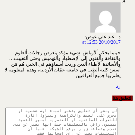
د . عبد علي عوض:
20/10/2017 at 12:53
حينما يحكم ألأوباش، شيء مؤكد يتعرض رجالات ألعلوم
والثقافة وألفنون إلى ألإضطهاد وألتهميش وحتى ألتغييب…
وألأساتذة ألأطباء ألذين وردت أسماؤهم في الخبر، هُم مَن
أسسَ كلية ألطب في جامعة عمّان ألأردنية، وهذه المعلومة لا
يعلم بها جميع ألعراقيين.
رد
التعليق هنا