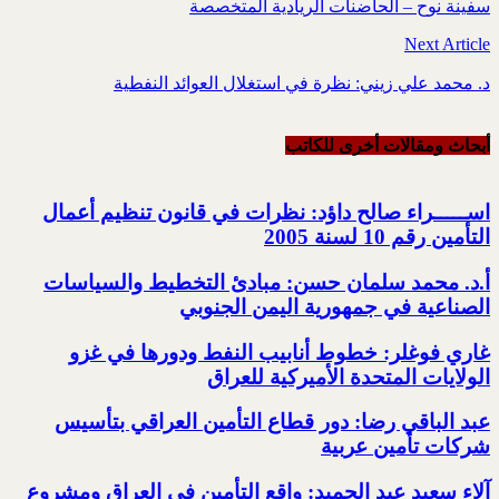
سفينة نوح – الحاضنات الريادية المتخصصة
Next Article
د. محمد علي زيني: نظرة في استغلال العوائد النفطية
أبحاث ومقالات أخرى للکاتب
اســـــراء صالح داؤد: نظرات في قانون تنظيم أعمال
التأمين رقم 10 لسنة 2005
أ.د. محمد سلمان حسن: مبادئ التخطيط والسياسات
الصناعية في جمهورية اليمن الجنوبي
غاري فوغلر: خطوط أنابيب النفط ودورها في غزو
الولايات المتحدة الأميركية للعراق
عبد الباقي رضا: دور قطاع التأمين العراقي بتأسيس
شركات تأمين عربية
آلاء سعيد عبد الحميد: واقع التأمين في العراق ومشروع