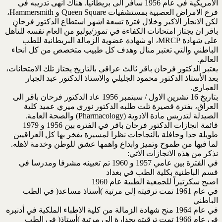
الامريكية في عام 1956 سافر الى بريطانيا. هناك انهى تدريبه في
فرع الامراض العصبية بمستشفيات Queen Square و Hammersmith،
لكن الانجاز الاكبر وخلال فترة تسعة اشهر استطاع الدكتور فرحان
باقر ان يجتاز امتحانات الكفاءة في تموز/يوليو من العام نفسه للتأهل
على شهادة MRCP، او شهادة عضوية الزمالة البريطانية للطب
الباطني والتي تعتبر منال وهدف كل طبيب متخصص من كل انحاء
العالم.
يعتبر الدكتور فرحان باقر ثالث عراقي بالتاريخ يجتاز تلك الامتحانات،
بعد الأستاذ الدكتور محمود الجليلي والاستاذ الدكتور عبد الجبار
العماري.
بتاريخ 16 تشرين الاول / سبتمبر 1956 عاد الدكتور فرحان باقر الى
العراق، بفترة قصيرة تلت طلبه الدكتور نوري ميري عميد كلية
الصيدلة لتدريس مادة الادوية (Pharmacology) والصحة العامة.
قائمة انجازات الدكتور فرحان باقر في الفترة بين 1956 و 1979
طويلة جدا وحافلة بالنجاحات نظرا لمسيرة يفخر بها كل العراقيين
لما فيها من طموح وتميز وابداع واهمها عشق للوطن وخدمة لاهله.
نذكر من هذه الانجازات الاتي:
في الفترة بين عامي 1957 و 1960 تم تعيينه مشرفا ومدرسا في
قسم الباطنية بكلية الطب في بغداد
اصبح سكرتيراً للجمعية الطبية عام 1960
في عام 1961 تمت ترقيته إلى مرتبة )أستاذ مساعد( في الطب
الباطني
في عام 1964 منح شهادة الزمالة من كلية الاطباء الملكية في أدنبره
في عام 1966 تمت ترقيته بجدارة إلى مرتبة )أستاذ( في الطب