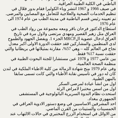
الباطني في الكلية الطبية العراقية.
في صيف 1966 و 1967 انتشر وباء الكوليرا فقام بدور فعّال في
تنظيم الخدمات الصحية والعلاجية للتعامل مع المصابين والمرضى.
تم تعيينه رئيس قسم الباطنية في مدينة الطب من عام 1974 الى
عام 1976
استطاع الدكتور فرحان باقر ومعه مجموعة من رواد الطب في
العراق مثل زهير القصير ومهدي مرتضى ولاول مرة في تاريخ
العراق ادخال عضوية الMRCP الجزء 1. وبفضل الجهود والطموح
لدى المنظمين والمشاركين فقد حققت الدورة الاولى اكبر معدل
نجاح في العالم كله – وهي 57%، مقارنة بمثيلاتها في بريطانيا والتي
حققت نسبة 17% فقط.
بين عامي 1977 و 1978 عين مستشارا للجنة البحوث الطبية في
منظمة الصحة العالمية،
وفي عام 1979 منح شهادة الزمالة من كلية الاطباء الملكية في لندن
كان له دور في تأسيس نقابة الأطباء والتي كانت تسمى سابقا
بالمهن الطبية.
اول من انشأ عيادة لمرضى السكر
اول من اسس مختبرا لامراض الرئة
استحدث نظام الندوة السريرية الباثولوجية في المستشفى
الجمهوري ببغداد.
احد المشرفين الاساسيين في وضع دستور الادوية العراقي في
الخمسينات والستينات من القرن الماضي.
من الاوائل في استخدام الزرع المختبري في حالات الالتهاب عند