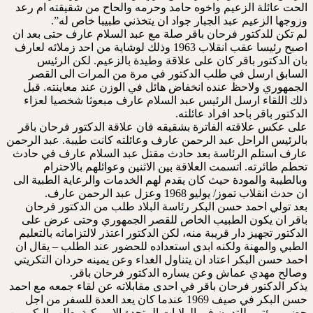
الحت عائلة الزعيم واخوه حامد وحرمه والحاح من شقيقته ام رعد
وزوجها الزعيم عبد الجبار جواد ان يتخذني طبيبا خاص له”.
لم تكن للدكتور فرحان باقر صلة مع عبد السلام عارف حتى بعد ان
اصبح رئيسا عقب انقلاب 1963 وذلك لوشاية من احد زملائه لعارف
بان الدكتور باقر كان على علاقة وطيدة بالزعيم. لكن الرئيس
السابق ارسل في طلب الدكتور في مرة من المرات الى القصر
الجمهوري ولاحظ عنده انخفاض هائل في الوزن عند معاينته. قبل
ذلك اللقاء ارسل الرئيس عبد السلام عارف مبعوثا شخصيا لعزاء
الدكتور باقر باحد افراد عائلته.
على عكس علاقته الفاترة بشقيقه فان علاقة الدكتور فرحان باقر
بالرئيس الراحل عبد الرحمن عارف وعائلته كانت طيبة. عبد الرحمن
عارف استلم الرئاسة بعد حادث مقتل عبد السلام عارف في حادث
تحطم طائرته. اتسمت العلاقة بين الاثنين وعوائلهم بالاحترام
وبالطيبة والمودة حيث كان يقدم لهم الخدمات والرعاية الطبية الى
ان حدث انقلاب تموز/ يوليو 1968 وعزل عبد الرحمن عارف.
بعد تولي احمد حسن البكر رئاسة البلاد طلب من الدكتور فرحان
باقر ان يكون الطبيب الخاص للقصر الجمهوري وحتى عرض على
الدكتور تجهيز دار قريبة منه، لكن الدكتور اعتذر لالتزاماته بالتعليم
الطبي والمهنة ولكنه ابدى استعداده للحضور عند الطلب – يقال ان
احمد حسن البكر اعتاد ان يتناول الغداء وعن يمينه حردان التكريتي
وصالح مهدي عماش وعن يساره الدكتور فرحان باقر.
يذكر الدكتور فرحان باقر في احدى مقابلاته عن لقاء جمعه مع احمد
حسن البكر في صيف 1969 عندما كان يعد العدة للسفر من اجل
حضور مؤتمر للتدرن في الولايات المتحدة الامريكية. طلب البكر من