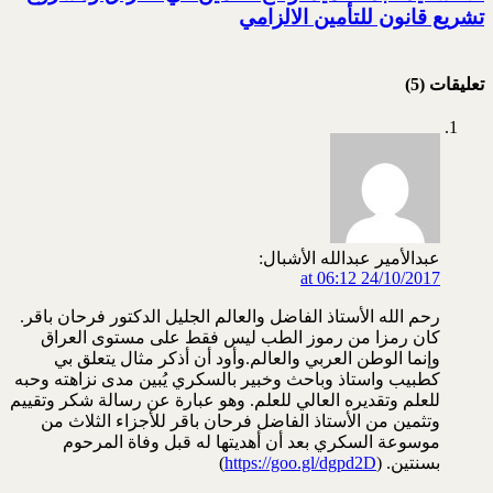
تشريع قانون للتأمين الالزامي
تعليقات (5)
عبدالأمير عبدالله الأشبال:
24/10/2017 at 06:12
رحم الله الأستاذ الفاضل والعالم الجليل الدكتور فرحان باقر.
كان رمزا من رموز الطب ليس فقط على مستوى العراق
وإنما الوطن العربي والعالم.وأود أن أذكر مثال يتعلق بي
كطبيب واستاذ وباحث وخبير بالسكري يُبين مدى نزاهته وحبه
للعلم وتقديره العالي للعلم. وهو عبارة عن رسالة شكر وتقييم
وتثمين من الأستاذ الفاضل فرحان باقر للأجزاء الثلاث من
موسوعة السكري بعد أن أهديتها له قبل وفاة المرحوم
بسنتين. (
https://goo.gl/dgpd2D
)