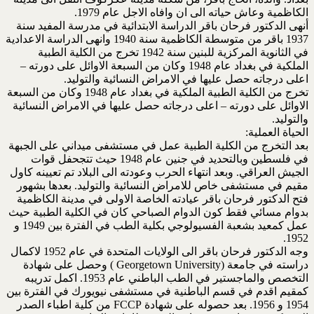
الكاظمية وعاش حياته الى ان وافاه الاجل عام 1979.
أنهى الدكتور فرحان باقر الدراسة الابتدائية في مدرسة المفيد سنة
1937 باقر من متوسطة الكاظمية سنة 1940 وانهى الدراسة الاعدادية
في الثانوية المركزية للبنين سنة 1942 تخرج من الكلية الطبية
الملكية في بغداد عام 1948 وكان من السبعة الاوائل على دورته –
اعلى درجاته حصل عليها في الامراض النسائية والتوليد.
تخرج من الكلية الطبية الملكية في بغداد عام 1948 وكان من السبعة
الاوائل على دورته – اعلى درجاته حصل عليها في الامراض النسائية
والتوليد.
الحياة العملية:
بعد التخرج من الكلية الطبية عمل في مستشفى ميداني على الجبهة
في فلسطين وبالتحديد في جنين عام 1948 حيث تتجحفل قوات
الجيش العراقي. وبعد انتهاء الحرب وعودته الى البلاد تم تعيينه كاول
مقيم في مستشفى خاص للامراض النسائية والتوليد. بعدها بشهور
فتح الدكتور فرحان باقر عيادته الخاصة الاولى في مدينة الكاظمية
بدوام مسائي فقط كون الدوام الصباحي كان في الكلية الطبية حيث
عمل كمعيد بشعبة الفسيولوجي بكلية الطب في الفترة بين 1949 و
1952.
وجه الدكتور فرحان باقر الى الولايات المتحدة في عام 1952 لاكمال
دراسته في جامعة (Georgetown University ) وحصل على شهادة
التخصص والماجستير في الطب الباطني عام 1953. اكمل تدريبه
كمقيم اقدم في قسم الباطنية في مستشفى نيويورك في الفترة بين
1954 و 1956. بعد حصوله على شهادة FCCP من كلية اطباء الصدر