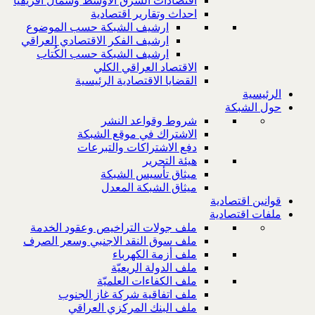
اقتصادات الشرق الاوسط وشمال افريقيا
احداث وتقارير اقتصادية
ارشيف الشبكة حسب الموضوع
ارشيف الفكر الاقتصادي العراقي
ارشيف الشبكة حسب الكُتاب
الاقتصاد العراقي الكلي
القضايا الاقتصادية الرئيسية
الرئيسية
حول الشبكة
شروط وقواعد النشر
الاشتراك في موقع الشبكة
دفع الاشتراكات والتبرعات
هيئة التحرير
ميثاق تأسيس الشبكة
ميثاق الشبكة المعدل
قوانين اقتصادية
ملفات اقتصادية
ملف جولات التراخيص وعقود الخدمة
ملف سوق النقد الاجنبي وسعر الصرف
ملف أزمة الكهرباء
ملف الدولة الريعيّة
ملف الكفاءات العلميّة
ملف اتفاقية شركة غاز الجنوب
ملف البنك المركزي العراقي