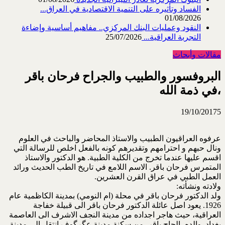
الفساد وتأثيره على التنمية الاقتصادية في العراق...
01/08/2026
النقود وعمليات البنك المركزي.. مفاهيم أساسية وإضاءة
التجربة العراقية...
25/07/2026
مقالات وأبحاث
البروفسور والطبيب والجراح فرحان باقر
،في ذمة الله
19/10/2017
5
عرفوه العراقيون الطبيب والاستاذ المحاضر والباحث في العلوم
ونال حبهم و احترامهم وتقديرهم كونه بالفعل اخلص للرسالة التي
اقسم عليها عندما تخرج من الكلية الطبية. هو الدكتور والاستاذ
المتمرس فرحان باقر. الاسم اللامع في تاريخ الطب الحديث ورائد
العمل الطبي في عراق القرن العشرين.
ولادته ونشأته:
ولد الدكتور فرحان باقر في محلة (ام النومي) بمدينة الكاظمية عام
1926. يعود اصل عائلة الدكتور فرحان باقر الى قبيلة خفاجة
العراقية، حيث هاجر اجداده من مدينة النجف الاشرف الى العاصمة
بغداد. والده، الحاج باقر، من سكنة مدينة عگرگوف انتقل الى مدينة