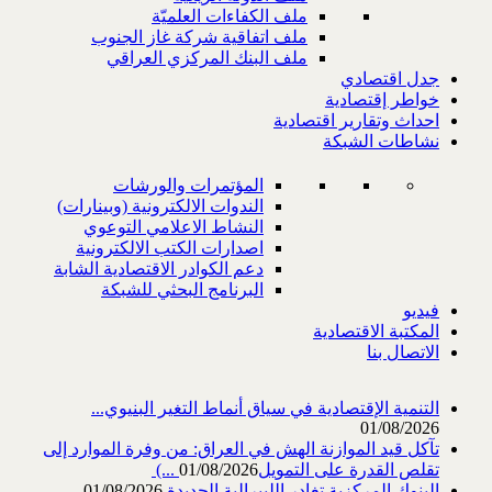
ملف الكفاءات العلميّة
ملف اتفاقية شركة غاز الجنوب
ملف البنك المركزي العراقي
جدل اقتصادي
خواطر إقتصادية
احداث وتقارير اقتصادية
نشاطات الشبكة
المؤتمرات والورشات
الندوات الالكترونية (وبينارات)
النشاط الاعلامي التوعوي
اصدارات الكتب الالكترونية
دعم الكوادر الاقتصادية الشابة
البرنامج البحثي للشبكة
فيديو
المكتبة الاقتصادية
الاتصال بنا
التنمية الإقتصادية في سياق أنماط التغير البنيوي...
01/08/2026
تآكل قيد الموازنة الهش في العراق: من وفرة الموارد إلى
تقلص القدرة على التمويل‎ (...
01/08/2026
البنوك المركزية تغادر الليبرالية الجديدة
01/08/2026